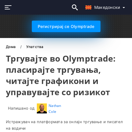
Македонски
Регистрирај се Olymptrade
Дома
Упатства
Тргувајте во Olymptrade:
пласирајте тргувања,
читајте графикони и
управувајте со ризикот
Nathan
Напишано од
Cole
Истражувач на платформата за онлајн тргување и писател
на водичи