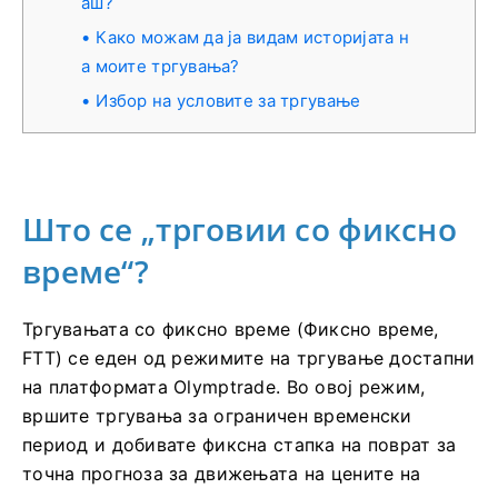
аш?
Како можам да ја видам историјата н
а моите тргувања?
Избор на условите за тргување
Што се „трговии со фиксно
време“?
Тргувањата со фиксно време (Фиксно време,
FTT) се еден од режимите на тргување достапни
на платформата Olymptrade. Во овој режим,
вршите тргувања за ограничен временски
период и добивате фиксна стапка на поврат за
точна прогноза за движењата на цените на