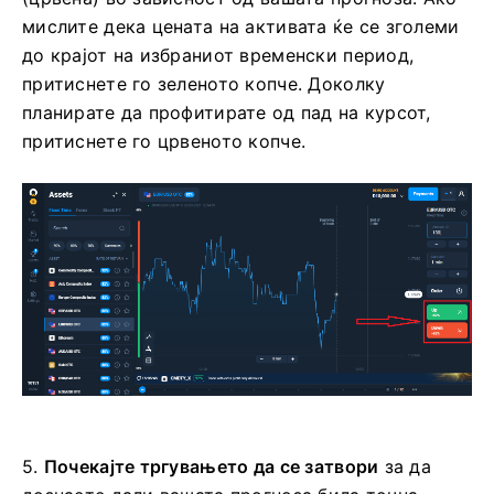
мислите дека цената на активата ќе се зголеми
до крајот на избраниот временски период,
притиснете го зеленото копче. Доколку
планирате да профитирате од пад на курсот,
притиснете го црвеното копче.
5.
Почекајте тргувањето да се затвори
за да