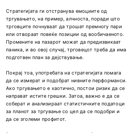
Стратегијата ги отстранува емоциите од
тргувањето, на пример, алчноста, поради што
трговците почнуваат да трошат премногу пари
или отвораат повеќе позиции од вообичаеното.
Промените на пазарот можат да предизвикаат
паника, и во овој случај, трговецот треба да има
подготвен план за дејствување.
Покрај тоа, употребата на стратегијата помага
да се измерат и подобрат нивните перформанси.
Ако тргувањето е хаотично, постои ризик да се
направат истите грешки. Затоа, важно е да се
соберат и анализираат статистичките податоци
за планот за тргување со цел да се подобри и
да се зголеми профитот.