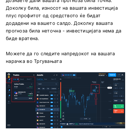
дознаете дали вашата прогноза била точна.
Доколку била, износот на вашата инвестиција
плус профитот од средството ќе бидат
додадени на вашето салдо. Доколку вашата
прогноза била неточна - инвестицијата нема да
биде вратена.
Можете да го следите напредокот на вашата
нарачка во Тргувањата