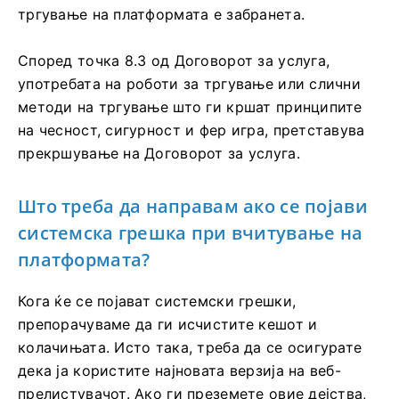
тргување на платформата е забранета.
Според точка 8.3 од Договорот за услуга,
употребата на роботи за тргување или слични
методи на тргување што ги кршат принципите
на чесност, сигурност и фер игра, претставува
прекршување на Договорот за услуга.
Што треба да направам ако се појави
системска грешка при вчитување на
платформата?
Кога ќе се појават системски грешки,
препорачуваме да ги исчистите кешот и
колачињата. Исто така, треба да се осигурате
дека ја користите најновата верзија на веб-
прелистувачот. Ако ги преземете овие дејства,