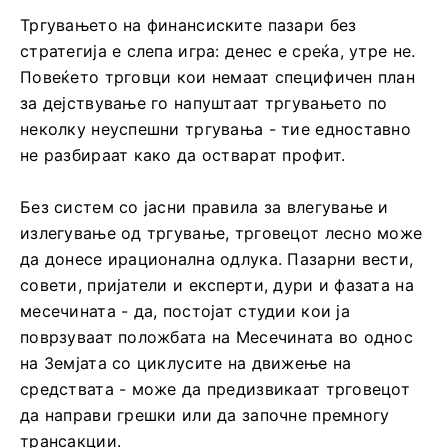
Тргувањето на финансиските пазари без
стратегија е слепа игра: денес е среќа, утре не.
Повеќето трговци кои немаат специфичен план
за дејствување го напуштаат тргувањето по
неколку неуспешни тргувања - тие едноставно
не разбираат како да остварат профит.
Без систем со јасни правила за влегување и
излегување од тргување, трговецот лесно може
да донесе ирационална одлука. Пазарни вести,
совети, пријатели и експерти, дури и фазата на
месечината - да, постојат студии кои ја
поврзуваат положбата на Месечината во однос
на Земјата со циклусите на движење на
средствата - може да предизвикаат трговецот
да направи грешки или да започне премногу
трансакции.