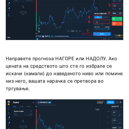
Направете прогноза НАГОРЕ или НАДОЛУ. Ако
цената на средството што сте го избрале се
искачи (намали) до наведеното ниво или помине
низ него, вашата нарачка се претвора во
тргување.