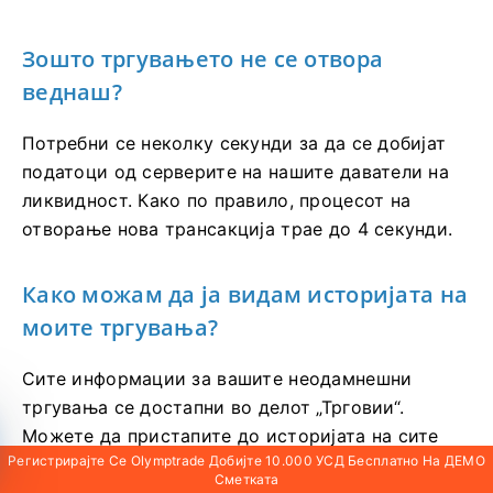
Зошто тргувањето не се отвора
веднаш?
Потребни се неколку секунди за да се добијат
податоци од серверите на нашите даватели на
ликвидност. Како по правило, процесот на
отворање нова трансакција трае до 4 секунди.
Како можам да ја видам историјата на
моите тргувања?
Сите информации за вашите неодамнешни
тргувања се достапни во делот „Трговии“.
Можете да пристапите до историјата на сите
Регистрирајте Се Olymptrade Добијте 10.000 УСД Бесплатно На ДЕМО
ваши тргувања преку делот со исто име како и
Сметката
вашата корисничка сметка.