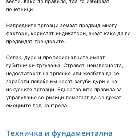
вести. Како по правило, тоа го избираат
почетници.
Напредните трговци земаат предвид многу
фактори, користат индикатори, знаат како да ги
предвидат трендовите.
Сепак, дури и професионалците имаат
губитнички тргувања. Стравот, неизвесноста,
недостатокот на трпение или желбата да се
заработи повеќе им носат загуби дури и на
искусните трговци. Едноставните правила за
управување со ризици помагаат да се држат
емоциите под контрола.
Техничка и фундаментална