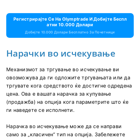
Регистрирајте Се На Olymptrade И Добијте Беспл
Атни 10.000 Долари
Добијте 10.000 Долари Бесплатно За Почетници
Нарачки во исчекување
Механизмот за тргување во исчекување ви
овозможува да ги одложите тргувањата или да
тргувате кога средството ќе достигне одредена
цена. Ова е вашата нарачка за купување
(продажба) на опција кога параметрите што ќе
ги наведете се исполнети.
Нарачка во исчекување може да се направи
само за „класичен“ тип на опција. Забележете