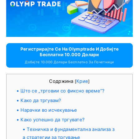
Регистрирајте Се На Olymptrade И Добијте
Бесплатни 10.000 Долари
Добијте 10.000 Долари Бесплатно За Почетници
Содржина
Крие
[
]
Што се „трговии со фиксно време“?
Како да тргувам?
Нарачки во исчекување
Како успешно да тргувате?
Техничка и фундаментална анализа з
а стратегии за тргување