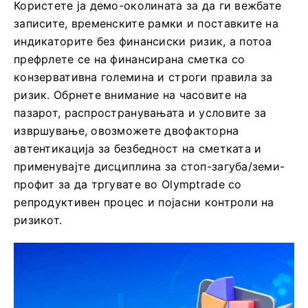
Користете ја демо-околината за да ги вежбате
записите, временските рамки и поставките на
индикаторите без финансиски ризик, а потоа
префрлете се на финансирана сметка со
конзервативна големина и строги правила за
ризик. Обрнете внимание на часовите на
пазарот, распространувањата и условите за
извршување, овозможете двофакторна
автентикација за безбедност на сметката и
применувајте дисциплина за стоп-загуба/земи-
профит за да тргувате во Olymptrade со
репродуктивен процес и појасни контроли на
ризикот.