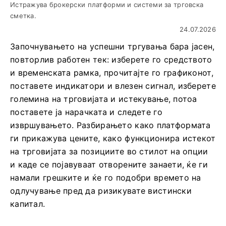
Истражува брокерски платформи и системи за трговска
сметка.
24.07.2026
Започнувањето на успешни тргувања бара јасен,
повторлив работен тек: изберете го средството
и временската рамка, прочитајте го графиконот,
поставете индикатори и влезен сигнал, изберете
големина на трговијата и истекување, потоа
поставете ја нарачката и следете го
извршувањето. Разбирањето како платформата
ги прикажува цените, како функционира истекот
на трговијата за позициите во стилот на опции
и каде се појавуваат отворените занаети, ќе ги
намали грешките и ќе го подобри времето на
одлучување пред да ризикувате вистински
капитал.