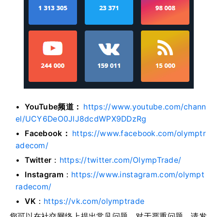
YouTube频道：
https://www.youtube.com/chann
el/UCY6DeO0JlJ8dcdWPX9DDzRg
Facebook：
https://www.facebook.com/olymptr
adecom/
Twitter
：
https://twitter.com/OlympTrade/
Instagram
：
https://www.instagram.com/olympt
radecom/
VK
：
https://vk.com/olymptrade
您可以在社交网络上提出常见问题，对于严重问题，请发