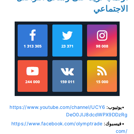
الاجتماعي
يوتيوب:
https://www.youtube.com/channel/UCY6
DeO0JlJ8dcdWPX9DDzRg
فيسبوك:
https://www.facebook.com/olymptrade
com/