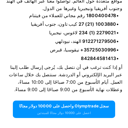
مواقع متعددة حول العالم. تواصلوا معنا عبر الهاتف في الهند
وجنوب أفريقيا ونيجيريا وغيرها من الدول.
1800400478
رقم مجاني للعملاء من فيتنام
27 (21) 1003880
كيب تاون، جنوب أفريقيا
234 (1) 2279021
لاغوس، نيجيريا
912271279506
الهند، نيودلهي
+35725030996
نيقوسيا، قبرص
842844581413
أو إذا كنت ترغب في أن نتصل بك، يُرجى إرسال طلب إلينا
عبر البريد الإلكتروني أو الدردشة. سنتصل بك خلال ساعات
العمل. أيام الأسبوع من 7:00 صباحًا إلى 10:00 مساءً،
وعطلات نهاية الأسبوع من 9:00 صباحًا إلى 9:00 مساءً.
سجل Olymptrade واحصل على 10000 دولار مجانًا
احصل على 10000 دولار مجانًا للمبتدئين