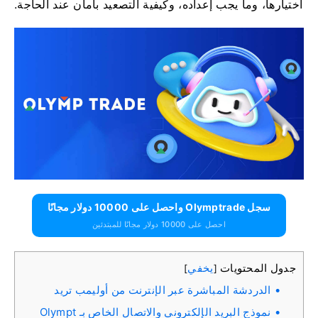
اختيارها، وما يجب إعداده، وكيفية التصعيد بأمان عند الحاجة.
سجل Olymptrade واحصل على 10000 دولار مجانًا
احصل على 10000 دولار مجانًا للمبتدئين
جدول المحتويات
يخفي
]
[
الدردشة المباشرة عبر الإنترنت من أوليمب تريد
نموذج البريد الإلكتروني والاتصال الخاص بـ Olympt