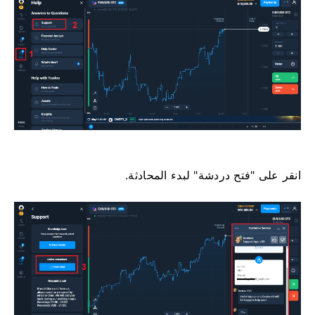
انقر على "فتح دردشة" لبدء المحادثة.