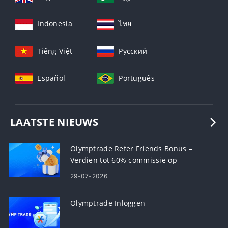
Indonesia
ไทย
Tiếng Việt
Русский
Español
Português
LAATSTE NIEUWS
Olymptrade Refer Friends Bonus –
Verdien tot 60% commissie op
verwijzingen
29-07-2026
Olymptrade Inloggen