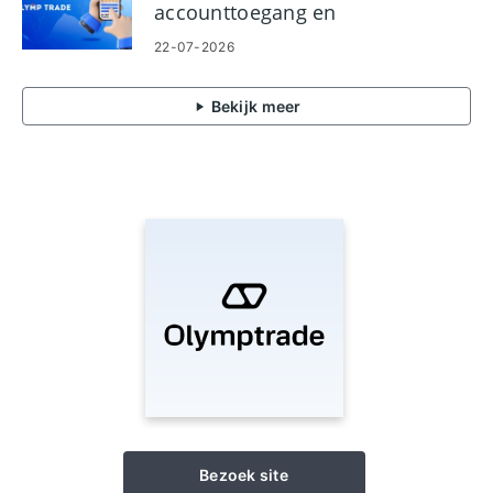
accounttoegang en
probleemoplossing
22-07-2026
Bekijk meer
Bezoek site