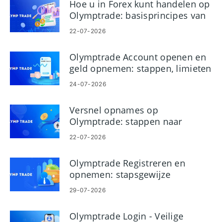
Hoe u in Forex kunt handelen op
Olymptrade: basisprincipes van
platformhandel
22-07-2026
Olymptrade Account openen en
geld opnemen: stappen, limieten
en timing
24-07-2026
Versnel opnames op
Olymptrade: stappen naar
snellere uitbetalingen
22-07-2026
Olymptrade Registreren en
opnemen: stapsgewijze
uitbetalingsgids
29-07-2026
Olymptrade Login - Veilige