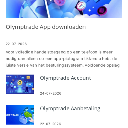
Olymptrade App downloaden
22-07-2026
Voor volledige handelstoegang op een telefoon is meer
nodig dan alleen op een app-pictogram tikken: u hebt de
juiste versie van het besturingssysteem, voldoende opslag
en correcte winkeltoegang nodig om de installatie te
Olymptrade Account
voltooien en voor de eerste keer in te loggen. Veel
gebruikers struikelen over regionale beschikbaarheid,
onverwachte toestemmingsverzoeken of verouderde
24-07-2026
apparaatsoftware waardoor de Olymptrade-app niet kan
worden geïnstalleerd of verbinding kan maken met hun
Olymptrade Aanbetaling
account. Als u uw apparaat eerst voorbereidt, vermindert u
vertragingen en vermijdt u veelvoorkomende
verificatieherhalingen na installatie. Hieronder vindt u
22-07-2026