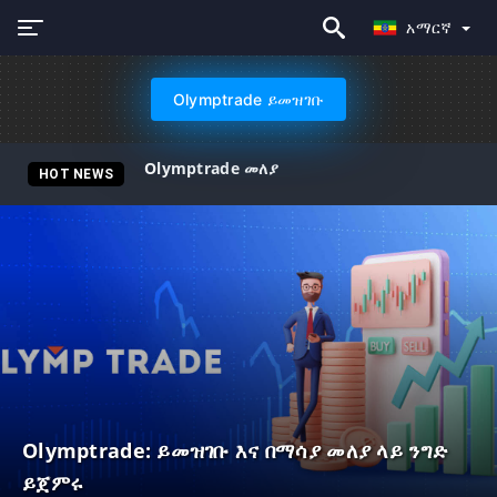
አማርኛ
Olymptrade ይመዝገቡ
Olymptrade መለያ
HOT NEWS
Olymptrade: ይመዝገቡ እና በማሳያ መለያ ላይ ንግድ
ይጀምሩ