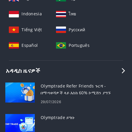
Indonesia
ไทย
Tiếng Việt
Русский
Español
Português
አዳዲስ ዜናዎች
Olymptrade Refer Friends ጉርሻ -
በማጣቀሻዎች ላይ እስከ 60% ኮሚሽን ያግኙ
29/07/2026
Olymptrade ይግቡ