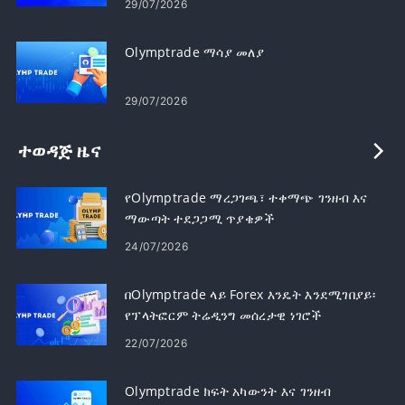
29/07/2026
Olymptrade ማሳያ መለያ
29/07/2026
ተወዳጅ ዜና
የOlymptrade ማረጋገጫ፣ ተቀማጭ ገንዘብ እና
ማውጣት ተደጋጋሚ ጥያቄዎች
24/07/2026
በOlymptrade ላይ Forex እንዴት እንደሚገበያይ፡
የፕላትፎርም ትሬዲንግ መሰረታዊ ነገሮች
22/07/2026
Olymptrade ክፍት አካውንት እና ገንዘብ