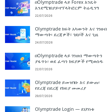
በOlymptrade ላይ Forex እንዴት
እንደሚገበያይ፡የፕላትፎርም ትሬዲንግ
መሰረታዊ ነገሮች
22/07/2026
Olymptrade ክፍት አካውንት እና ገንዘብ
ማውጣት፡ ደረጃዎች፣ ገደቦች እና ጊዜ
24/07/2026
በOlymptrade ላይ ገንዘብ ማውጣትን
ያፋጥኑ፡ ወደ ፈጣን ክፍያዎች የሚወሰዱ
እርምጃዎች
22/07/2026
Olymptrade ይመዝገቡ እና ይውጡ፡
የደረጃ በደረጃ የክፍያ መመሪያ
29/07/2026
Olymptrade Login — ደህንነቱ