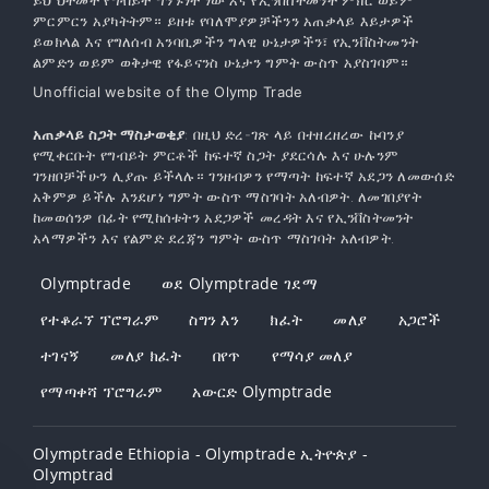
ይህ ህትመት የግብይት ግንኙነት ነው እና የኢንቨስትመንት ምክር ወይም
ምርምርን አያካትትም። ይዘቱ የባለሞያዎቻችንን አጠቃላይ እይታዎች
ይወክላል እና የግለሰብ አንባቢዎችን ግላዊ ሁኔታዎችን፣ የኢንቨስትመንት
ልምድን ወይም ወቅታዊ የፋይናንስ ሁኔታን ግምት ውስጥ አያስገባም።
Unofficial website of the Olymp Trade
አጠቃላይ ስጋት ማስታወቂያ
: በዚህ ድረ-ገጽ ላይ በተዘረዘረው ኩባንያ
የሚቀርቡት የግብይት ምርቶች ከፍተኛ ስጋት ያደርሳሉ እና ሁሉንም
ገንዘቦቻችሁን ሊያጡ ይችላሉ። ገንዘብዎን የማጣት ከፍተኛ አደጋን ለመውሰድ
አቅምዎ ይችሉ እንደሆነ ግምት ውስጥ ማስገባት አለብዎት. ለመገበያየት
ከመወሰንዎ በፊት የሚከሰቱትን አደጋዎች መረዳት እና የኢንቨስትመንት
አላማዎችን እና የልምድ ደረጃን ግምት ውስጥ ማስገባት አለብዎት.
Olymptrade
ወደ Olymptrade ገደማ
የተቆራኘ ፕሮግራም
ስግን እን
ክፈት
መለያ
አጋሮች
ተገናኝ
መለያ ክፈት
በየጥ
የማሳያ መለያ
የማጣቀሻ ፕሮግራም
አውርድ Olymptrade
Olymptrade Ethiopia - Olymptrade ኢትዮጵያ -
Olymptrad