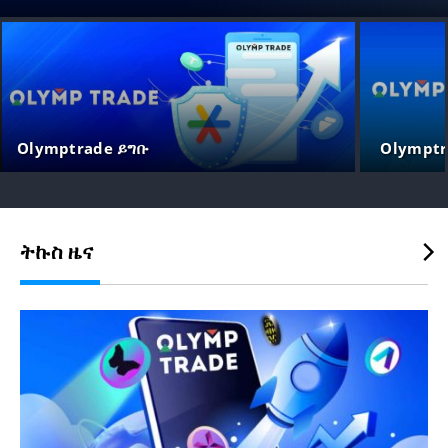
Olymptrade ይግቡ
Olympt
ትኩስ ዜና