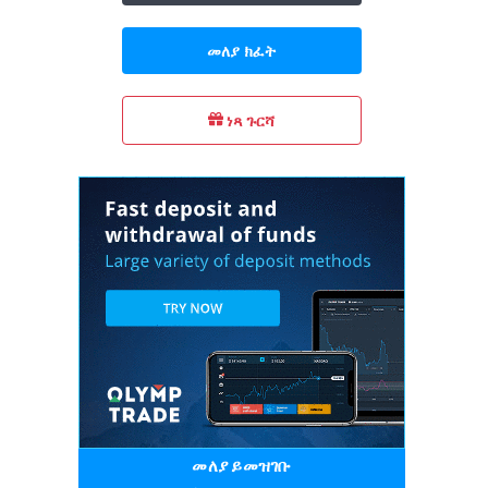
መለያ ክፈት
ነጻ ጉርሻ
መለያ ይመዝገቡ