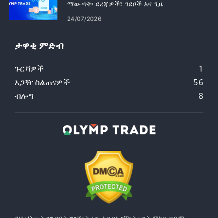
ማውጣት፡ ደረጃዎች፣ ገደቦች እና ጊዜ
24/07/2026
ታዋቂ ምድብ
ጉርሻዎች
1
አጋዥ ስልጠናዎች
56
ብሎግ
8