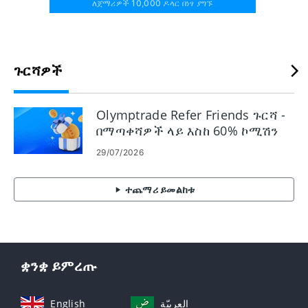
ለጀማሪዎች 10,000 ዶላር በነፃ ያግኙ
ጉርሻዎች
Olymptrade Refer Friends ጉርሻ -
በማጣቀሻዎች ላይ እስከ 60% ኮሚሽን
ያግኙ
29/07/2026
ተጨማሪ ይመልከቱ
ቋንቋ ይምረጡ
English
العربيّة