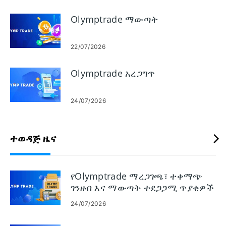
የማከማቻ ገደቦች ቀላል መላ መፈለጊያን ይሸፍናል ስለዚህ መተግበሪያው
እንዲሰራ እና ደህንነቱ በተጠበቀ እና በፍጥነት ወደ ንግድ መለያዎ ያገናኙት።
Olymptrade ማውጣት
22/07/2026
Olymptrade አረጋግጥ
24/07/2026
ተወዳጅ ዜና
የOlymptrade ማረጋገጫ፣ ተቀማጭ
ገንዘብ እና ማውጣት ተደጋጋሚ ጥያቄዎች
24/07/2026