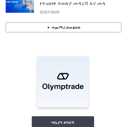
የተጠበቀ የመለያ መዳረሻ እና መላ
መፈለግ
22/07/2026
ተጨማሪ ይመልከቱ
ጣቢያን ይጎብኙ