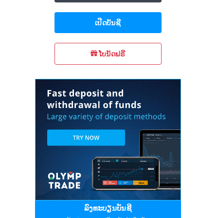
ເປີດບັນຊີ
ໂບນັດຟຣີ
ລົງທະບຽນບັນຊີ