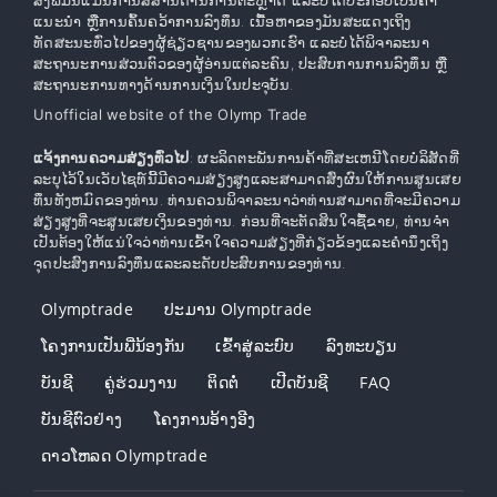
ສິ່ງພິມນີ້ແມ່ນການສື່ສານດ້ານການຕະຫຼາດ ແລະບໍ່ໄດ້ປະກອບເປັນຄໍາ
ແນະນໍາ ຫຼືການຄົ້ນຄວ້າການລົງທຶນ. ເນື້ອຫາຂອງມັນສະແດງເຖິງ
ທັດສະນະທົ່ວໄປຂອງຜູ້ຊ່ຽວຊານຂອງພວກເຮົາ ແລະບໍ່ໄດ້ພິຈາລະນາ
ສະຖານະການສ່ວນຕົວຂອງຜູ້ອ່ານແຕ່ລະຄົນ, ປະສົບການການລົງທຶນ ຫຼື
ສະຖານະການທາງດ້ານການເງິນໃນປະຈຸບັນ.
Unofficial website of the Olymp Trade
ແຈ້ງການຄວາມສ່ຽງທົ່ວໄປ
: ຜະລິດຕະພັນການຄ້າທີ່ສະເຫນີໂດຍບໍລິສັດທີ່
ລະບຸໄວ້ໃນເວັບໄຊທ໌ນີ້ມີຄວາມສ່ຽງສູງແລະສາມາດສົ່ງຜົນໃຫ້ການສູນເສຍ
ທຶນທັງຫມົດຂອງທ່ານ. ທ່ານຄວນພິຈາລະນາວ່າທ່ານສາມາດທີ່ຈະມີຄວາມ
ສ່ຽງສູງທີ່ຈະສູນເສຍເງິນຂອງທ່ານ. ກ່ອນທີ່ຈະຕັດສິນໃຈຊື້ຂາຍ, ທ່ານຈໍາ
ເປັນຕ້ອງໃຫ້ແນ່ໃຈວ່າທ່ານເຂົ້າໃຈຄວາມສ່ຽງທີ່ກ່ຽວຂ້ອງແລະຄໍານຶງເຖິງ
ຈຸດປະສົງການລົງທຶນແລະລະດັບປະສົບການຂອງທ່ານ.
Olymptrade
ປະມານ Olymptrade
ໂຄງການເປັນພີ່ນ້ອງກັນ
ເຂົ້າ​ສູ່​ລະ​ບົບ
ລົງ​ທະ​ບຽນ
ບັນຊີ
ຄູ່ຮ່ວມງານ
ຕິດຕໍ່
ເປີດບັນຊີ
FAQ
ບັນຊີຕົວຢ່າງ
ໂຄງການອ້າງອີງ
ດາວໂຫລດ Olymptrade