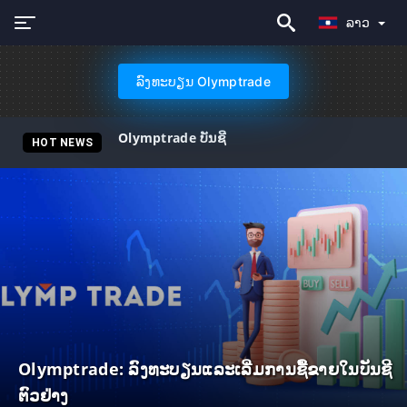
ລາວ
ລົງທະບຽນ Olymptrade
Olymptrade ບັນຊີ
HOT NEWS
Olymptrade: ລົງທະບຽນແລະເລີ່ມການຊື້ຂາຍໃນບັນຊີ
ຕົວຢ່າງ