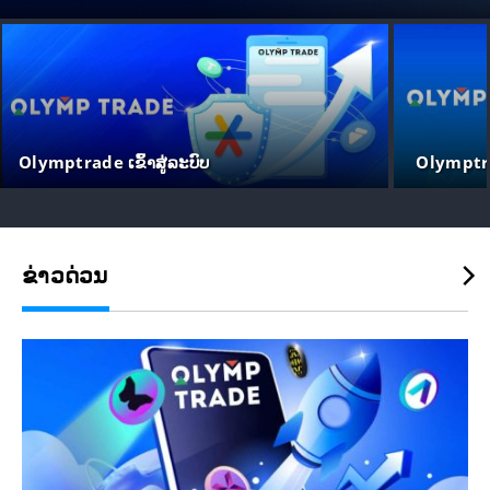
Olymptrade ເຂົ້າສູ່ລະບົບ
Olymptra
ຂ່າວດ່ວນ