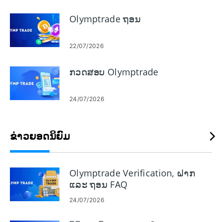
ລະບົບທີ່ປອດໄພ. ຄໍາແນະນໍາດັ່ງກ່າວຍັງກວມເອົາການແກ້ໄຂບັນຫາງ່າຍ
ໆສໍາລັບການດາວໂຫຼດທີ່ລົ້ມເຫລວແລະຂໍ້ຈໍາກັດຂອງຮ້ານເພື່ອໃຫ້ທ່ານ
Olymptrade ຖອນ
ສາມາດ app ທີ່ເຮັດວຽກແລະເຊື່ອມຕໍ່ມັນກັບບັນຊີການຄ້າຂອງທ່ານໄດ້
ຢ່າງປອດໄພແລະໄວ.
22/07/2026
ກວດສອບ Olymptrade
24/07/2026
ຂ່າວຍອດນິຍົມ
Olymptrade Verification, ຝາກ
ແລະ ຖອນ FAQ
24/07/2026