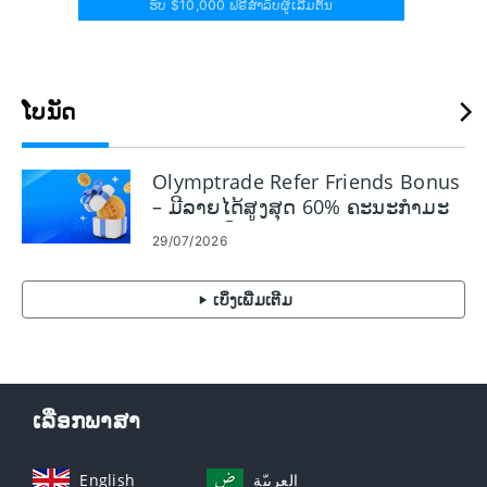
ຮັບ $10,000 ຟຣີສຳລັບຜູ້ເລີ່ມຕົ້ນ
ໂບນັດ
Olymptrade Refer Friends Bonus
– ມີລາຍໄດ້ສູງສຸດ 60% ຄະນະກໍາມະ
ການອ້າງອີງ
29/07/2026
ເບິ່ງເພີ່ມເຕີມ
ເລືອກພາສາ
English
العربيّة