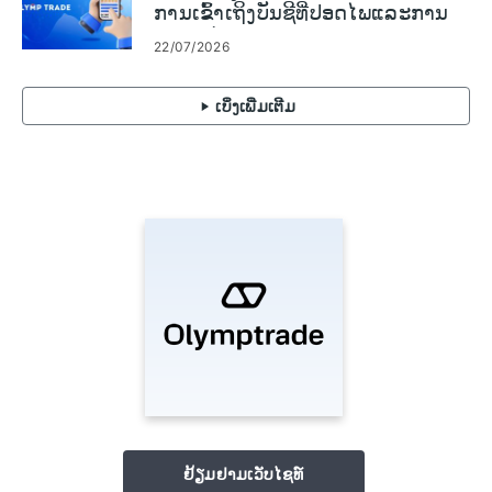
ການ​ເຂົ້າ​ເຖິງ​ບັນ​ຊີ​ທີ່​ປອດ​ໄພ​ແລະ​ການ​
ແກ້​ໄຂ​ບັນ​ຫາ​
22/07/2026
ເບິ່ງເພີ່ມເຕີມ
ຢ້ຽມຢາມເວັບໄຊທ໌