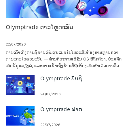
Olymptrade ດາວໂຫຼດແອັບ
22/07/2026
ການເຂົ້າເຖິງການຊື້ຂາຍເຕັມຮູບແບບໃນໂທລະສັບຕ້ອງການຫຼາຍກວ່າ
ການແຕະໄອຄອນແອັບ — ທ່ານຕ້ອງການເວີຊັນ OS ທີ່ຖືກຕ້ອງ, ບ່ອນຈັດ
ເກັບຂໍ້ມູນພຽງພໍ, ແລະການເຂົ້າເຖິງຮ້ານທີ່ຖືກຕ້ອງເພື່ອສຳເລັດການຕິດ
ຕັ້ງ ແລະເຂົ້າສູ່ລະບົບຄັ້ງທຳອິດ. ຜູ້ໃຊ້ຫຼາຍຄົນເດີນທາງໄປກັບຄວາມ
Olymptrade ບັນຊີ
ພ້ອມໃນພາກພື້ນ, ການຮ້ອງຂໍການອະນຸຍາດທີ່ບໍ່ຄາດຄິດ, ຫຼືຊອບແວ
ອຸປະກອນທີ່ລ້າສະໄຫມທີ່ປ້ອງກັນບໍ່ໃຫ້ແອັບຯ Olymptrade ຕິດຕັ້ງ ຫຼື
ເຊື່ອມຕໍ່ກັບບັນຊີຂອງເຂົາເຈົ້າ. ການກະກຽມອຸປະກອນຂອງທ່ານກ່ອນອື່ນ
24/07/2026
ໆ ຫຼຸດຜ່ອນຄວາມລ່າຊ້າແລະຫຼີກເວັ້ນການເຮັດຊ້ໍາການຢັ້ງຢືນທົ່ວໄປ
ຫຼັງຈາກການຕິດຕັ້ງ. ຂ້າງລຸ່ມນີ້ທ່ານຈະເຫັນຂັ້ນຕອນທີ່ຊັດເຈນ, ສະເພາະ
Olymptrade ຝາກ
ອຸປະກອນເພື່ອດາວໂຫຼດ ແລະຕິດຕັ້ງແອັບມືຖື Olymptrade ໃນ
Android ແລະ iOS, ບວກກັບການກວດສອບຫຼັງການຕິດຕັ້ງ ເຊັ່ນ: ການ
ອັບເດດແອັບ, ການຕັ້ງຄ່າການແຈ້ງເຕືອນ ແລະຄຳແນະນຳການເຂົ້າສູ່
22/07/2026