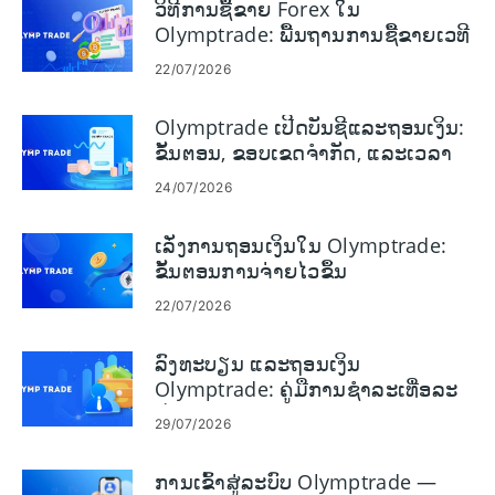
ວິທີການຊື້ຂາຍ Forex ໃນ
Olymptrade: ພື້ນຖານການຊື້ຂາຍເວທີ
22/07/2026
Olymptrade ເປີດບັນຊີແລະຖອນເງິນ:
ຂັ້ນຕອນ, ຂອບເຂດຈໍາກັດ, ແລະເວລາ
24/07/2026
ເລັ່ງການຖອນເງິນໃນ Olymptrade:
ຂັ້ນຕອນການຈ່າຍໄວຂຶ້ນ
22/07/2026
ລົງທະບຽນ ແລະຖອນເງິນ
Olymptrade: ຄູ່ມືການຊໍາລະເທື່ອລະ
ຂັ້ນຕອນ
29/07/2026
ການ​ເຂົ້າ​ສູ່​ລະ​ບົບ Olymptrade —