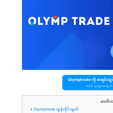
Olymptrade ကို စာရင်းသွင
စတင်သူများအတွက် 
မာတိ
Olymptrade အွန်လိုင်းချတ်