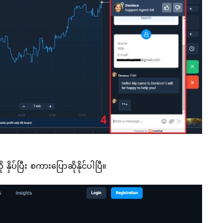
ှိပ်ပြီး စကားပြောဆိုနိုင်ပါပြီ။