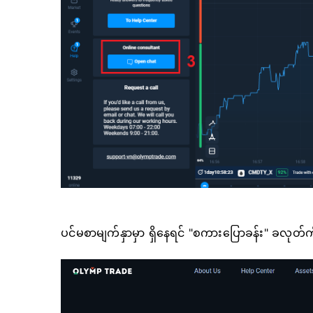
ပင်မစာမျက်နှာမှာ ရှိနေရင် "စကားပြောခန်း" ခလုတ်ကို န