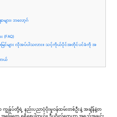
က်နှာများ၊ ဘလော့ဂ်
း (FAQ)
်များ လိုအပ်ပါသလား။ သင့်ကိုယ်ပိုင်အတိုင်ပင်ခံကို အ
ါတယ်
န်ုပ်တို့ရဲ့ နည်းပညာပံ့ပိုးမှုဝန်ထမ်းတစ်ဦးနဲ့ အချိန်နဲ့တ
က် အဖြေတွေ ရရှိစေပါတယ်။ ဒီပုဂ္ဂိုလ်တွေဟာ အရည်အချင်း