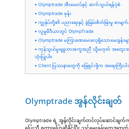
Olymptrade အီးမေးလ်နှင့် ဆက်သွယ်ရန်ပုံစံ
Olymptrade ဖုန်း
ကျွန်ုပ်တို့၏ ပညာရေးနှင့် ခွဲခြမ်းစိတ်ဖြာမှု စာမျ
လူမှုမီဒီယာတွင် OlympTrade
Olymptrade မကြာခဏမေးလေ့ရှိသောမေးခွန်းမျာ
ကုန်သွယ်မှုဗျူဟာအကူအညီ သို့မဟုတ် အတွေးအမြင
သုံးပြုပါ။
Client ပြဿနာတွေကို ဖြေရှင်းဖို့က အရေးကြီးပ
Olymptrade အွန်လိုင်းချတ်
Olymptrade ရဲ့ အွန်လိုင်းချက်တင်လုပ်ဆောင်ချက်က ကျွ
ပြေးညီ စကားပြောဆိုနိုင်ပြီး သင့်မေးခွန်းတွေအတွ