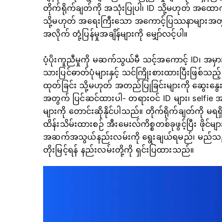
တိုက်ရိုက်ချတ်ကို အသုံးပြုပါ၊ ID သို့မဟုတ် အထေ
သို့မဟုတ် အရေးကြီးသော အကောင့်ပြဿနာများအတွက် 
အလိုက် တုံ့ပြန်မှုအချိန်များကို မျှော်လင့်ပါ။
ပံ့ပိုးကူညီမှုကို မဆက်သွယ်မီ သင့်အကောင့် ID၊ အမှာ
သားပြင်ဓာတ်ပုံများနှင့် သင်ကြိုးစားထားပြီးဖြစ်သည
ထုတ်ခြင်း သို့မဟုတ် အတည်ပြုခြင်းများကို ဆွေးနွ
အတွက် ပြင်ဆင်ထားပါ- တရားဝင် ID များ၊ selfie အတ
များကို တောင်းဆိုနိုင်ပါသည်။ တိုက်ရိုက်ချတ်ကို မ
ထိန်းသိမ်းထားစဉ် အီးမေးလ်ကိစ္စတစ်ခုဖွင့်ပြီး ဖိုင်မ
အဆက်အသွယ်နည်းလမ်းကို ရွေးချယ်ရမည်၊ မည်သည့်
တိုးမြင့်ရန် နည်းလမ်းတို့ကို ရှင်းပြထားသည်။