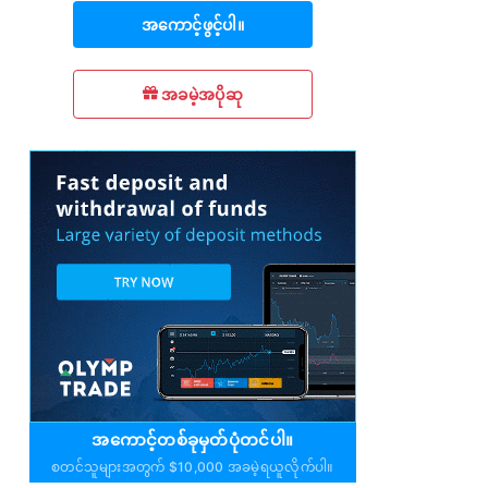
အကောင့်ဖွင့်ပါ။
အခမဲ့အပိုဆု
အကောင့်တစ်ခုမှတ်ပုံတင်ပါ။
စတင်သူများအတွက် $10,000 အခမဲ့ရယူလိုက်ပါ။