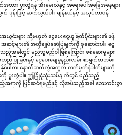
ာက်အထား ပူးတွဲရန် အီးမေးလ်နှင့် အရေးပေါ်အခြေအနေများ
ဖုန်းဖြင့် ဆက်သွယ်ပါ။ ချန်နယ်နှင့် အလုပ်တာဝန်
းအယွင်းများ သို့မဟုတ် ငွေပေးငွေယူဖြတ်ပိုင်းများ၏ ဖန်
့် အဆင့်များ၏ အတိုချုပ်ဖော်ပြချက်ကို စုဆောင်းပါ။ ငွေ
ေးသည့်အခါတွင် မည်သူမည်ဝါဖြစ်ကြောင်း စစ်ဆေးမှုများ
ည်ပြုခြင်းနှင့် ငွေပေးချေမှုနည်းလမ်း စာရွက်စာတမ်း
ရရှိနိုင်ပါက၊ နောက်ဆက်တွဲအတွက် လက်မှတ်နံပါတ်များကို
ျားကို ပူးတွဲပါ။ ဤခြုံငုံသုံးသပ်ချက်တွင် မည်သည့်
အရာကို ပြင်ဆင်ရမည်နှင့် လိုအပ်သည့်အခါ ဘေးကင်းစွာ