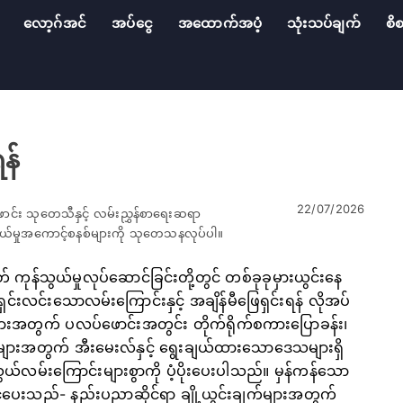
လော့ဂ်အင်
အပ်ငွေ
အထောက်အပံ့
သုံးသပ်ချက်
စိစ
န်
22/07/2026
ောင်း သုတေသီနှင့် လမ်းညွှန်စာရေးဆရာ
်သွယ်မှုအကောင့်စနစ်များကို သုတေသနလုပ်ပါ။
် ကုန်သွယ်မှုလုပ်ဆောင်ခြင်းတို့တွင် တစ်ခုခုမှားယွင်းနေ
်းသောလမ်းကြောင်းနှင့် အချိန်မီဖြေရှင်းရန် လိုအပ်
ျားအတွက် ပလပ်ဖောင်းအတွင်း တိုက်ရိုက်စကားပြောခန်း၊
ရပ်များအတွက် အီးမေးလ်နှင့် ရွေးချယ်ထားသောဒေသများရှိ
ွယ်လမ်းကြောင်းများစွာကို ပံ့ပိုးပေးပါသည်။ မှန်ကန်သော
မြှင့်ပေးသည်- နည်းပညာဆိုင်ရာ ချို့ယွင်းချက်များအတွက်