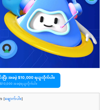
်းပြီး အခမဲ့ $10,000 ရယူလိုက်ပါ။
$10,000 အခမဲ့ရယူလိုက်ပါ။
ကာ
ဖျောက်ပါ။
[
]