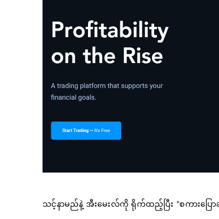
သင့်နာမည်နဲ့ အီးမေးလ်ကို ရိုက်ထည့်ပြီး "စကားပြောခ