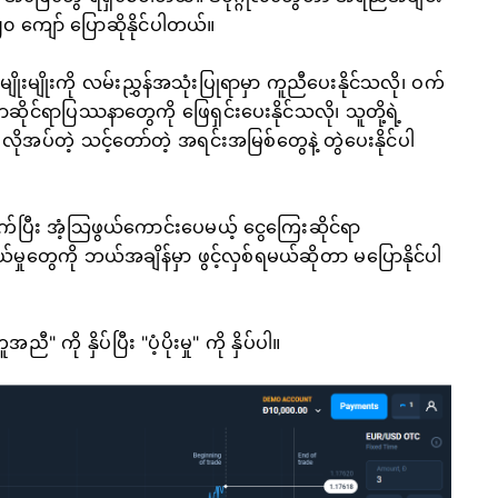
၂၀ ကျော် ပြောဆိုနိုင်ပါတယ်။
မျိုးကို လမ်းညွှန်အသုံးပြုရာမှာ ကူညီပေးနိုင်သလို၊ ဝက်
ိုင်ရာပြဿနာတွေကို ဖြေရှင်းပေးနိုင်သလို၊ သူတို့ရဲ့
ိုအပ်တဲ့ သင့်တော်တဲ့ အရင်းအမြစ်တွေနဲ့ တွဲပေးနိုင်ပါ
မြက်ပြီး အံ့သြဖွယ်ကောင်းပေမယ့် ငွေကြေးဆိုင်ရာ
ှုတွေကို ဘယ်အချိန်မှာ ဖွင့်လှစ်ရမယ်ဆိုတာ မပြောနိုင်ပါ
ကို နှိပ်ပြီး "ပံ့ပိုးမှု" ကို နှိပ်ပါ။