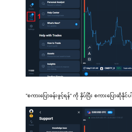
"စကားပြောခန်းဖွင့်ရန်" ကို နှိပ်ပြီး စကားပြောဆိုနိုင်ပါ