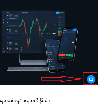
န်းစတင်ရန်" ခလုတ်ကို နှိပ်ပါ။