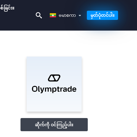
စ်ခြင်း။
ဗမာစကာ
ဗမာစကာ
မှတ်ပုံတင်ပါ။
ဆိုက်ကို ဝင်ကြည့်ပါ။