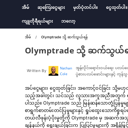
အိမ်
ဆုကြေးငွေများ
မှတ်ပုံတင်ပါ။
ငွေထုတ်ပါ။
ကျူတိုရီရယ်များ
ဘလော့
အိမ်
Olymptrade သို့ ဆက်သွယ်ရန်
Olymptrade သို့ ဆက်သွယ်ရ
အွန်လိုင်းရောင်းဝယ်ရေး ပလပ်ဖ
Nathan
Written By
Cole
ပွဲစားပလပ်ဖောင်းများနှင့် ကုန
အပ်ငွေများ၊ ငွေထုတ်ခြင်း၊ အကောင့်ဝင်ခြင်း သို့မဟုတ
သည့်အခါတွင်၊ သင်သည် လူသားအကူအညီအတွက် ရှင်းလင
ပါသည်။ Olymptrade သည် မြန်ဆန်သောတုံ့ပြန်မှုမ
စာရွက်စာတမ်းတင်ပြမှုများနှင့် ရှုပ်ထွေးသောကိစ္စ
တယ်လီဖုန်းပံ့ပိုးမှုတို့ကို Olymptrade မှ အဆက်အသ
ချန်နယ်ကို ရွေးချယ်ခြင်းက ပြုပြင်မှုများကို အရှိန်