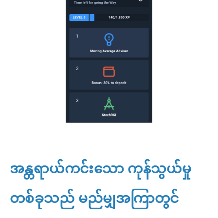
အန္တရာယ်ကင်းသော ကုန်သွယ်မှု
တစ်ခုသည် မည်မျှအကြာတွင်