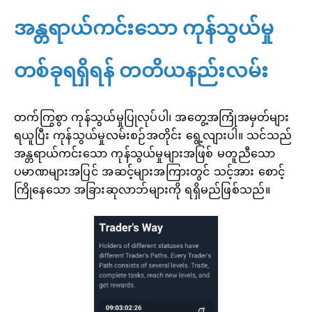
အန္တရာယ်ကင်းသော ကုန်သွယ်မှု
တစ်ခုရရှိရန် တတိယနည်းလမ်း
တက်ကြွစွာ ကုန်သွယ်မှုပြုလုပ်ပါ၊ အတွေ့အကြုံအမှတ်များ
ရယူပြီး ကုန်သွယ်မှုလမ်းစဉ်အတိုင်း ရွေ့လျားပါ။ သင်သည်
အန္တရာယ်ကင်းသော ကုန်သွယ်မှုများအဖြစ် မတူညီသော
ပမာဏများအပြင် အဆင့်များအကြားတွင် သင့်အား စောင့်
ကြိုနေသော အခြားဆုလာဘ်များကို ရရှိမည်ဖြစ်သည်။