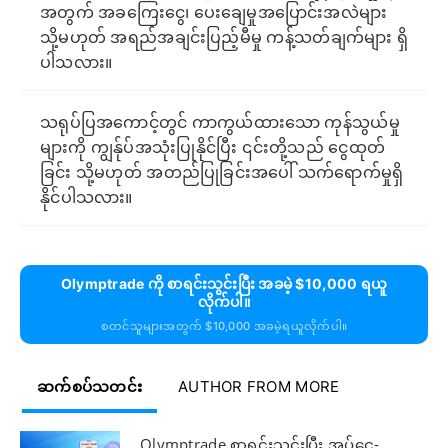
အတွက် အခကြေးငွေ၊ ပေးချေမှုအပြောင်းအလဲများ
သို့မဟုတ် အရည်အချင်းပြည့်မီမှု ကန့်သတ်ချက်များ ရှိ
ပါသလား။
သရုပ်ပြအကောင့်တွင် ကာကွယ်ထားသော ကုန်သွယ်မှု
များကို ကျွန်ုပ်အသုံးပြုနိုင်ပြီး ၎င်းတို့သည် ငွေထုတ်
ခြင်း သို့မဟုတ် အတည်ပြုခြင်းအပေါ် သက်ရောက်မှုရှိ
နိုင်ပါသလား။
Olymptrade ကို စာရင်းသွင်းပြီး အခမဲ့ $10,000 ရယူ
လိုက်ပါ။
စတင်သူများအတွက် $10,000 အခမဲ့ရယူလိုက်ပါ။
ဆက်စပ်သတင်း
AUTHOR FROM MORE
Olymptrade စာရင်းသွင်းပြီး အပ်ငွေ-