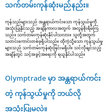
သက်တမ်းကုန်ဆုံးမည်နည်း။
ကုန်သည်များသည် အန္တရာယ်ကင်းသော ကုန်သွယ်မှုကို
အသုံးပြုနိုင်သည့် အချိန်ကာလအတွက် အလွန်စိုးရိမ်ကြ
သည်။ သက်တမ်းကုန်ဆုံးနိုင်ပါသလား။ သူတို့အတွက်
သတင်းကောင်းတစ်ခုရှိပါသည်။ ထိုကဲ့သို့သော ကုန်သွယ်မှု
များသည် သက်တမ်းကုန်ဆုံးခြင်းမရှိပါ။ သင်လိုချင်သည့်
အချိန်တွင် သင့်အခွင့်အရေးကို ရယူနိုင်ပါသည်။
Olymptrade မှာ အန္တရာယ်ကင်း
တဲ့ ကုန်သွယ်မှုကို ဘယ်လို
အသုံးပြုမလဲ။