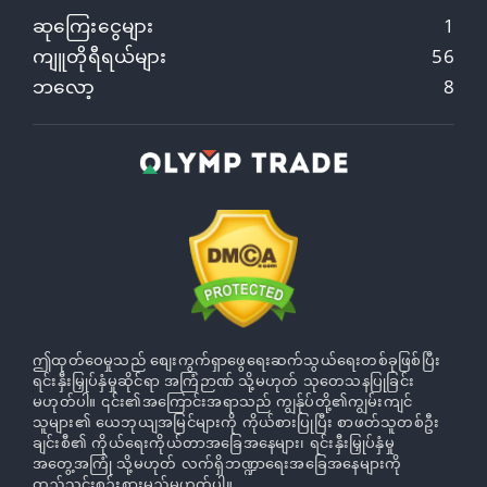
ဆုကြေးငွေများ
1
ကျူတိုရီရယ်များ
56
ဘလော့
8
ဤထုတ်ဝေမှုသည် စျေးကွက်ရှာဖွေရေးဆက်သွယ်ရေးတစ်ခုဖြစ်ပြီး
ရင်းနှီးမြှုပ်နှံမှုဆိုင်ရာ အကြံဉာဏ် သို့မဟုတ် သုတေသနပြုခြင်း
မဟုတ်ပါ။ ၎င်း၏အကြောင်းအရာသည် ကျွန်ုပ်တို့၏ကျွမ်းကျင်
သူများ၏ ယေဘုယျအမြင်များကို ကိုယ်စားပြုပြီး စာဖတ်သူတစ်ဦး
ချင်းစီ၏ ကိုယ်ရေးကိုယ်တာအခြေအနေများ၊ ရင်းနှီးမြှုပ်နှံမှု
အတွေ့အကြုံ သို့မဟုတ် လက်ရှိဘဏ္ဍာရေးအခြေအနေများကို
ထည့်သွင်းစဉ်းစားမည်မဟုတ်ပါ။