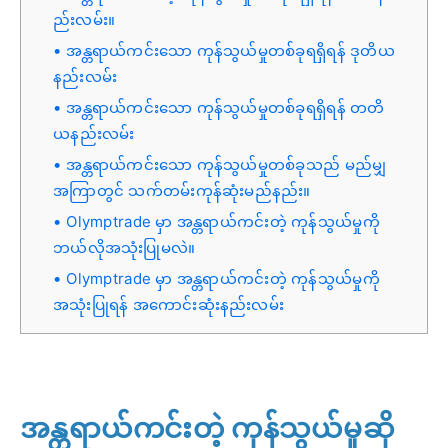
ည်းလမ်း။
အန္တရာယ်ကင်းသော ကုန်သွယ်မှုတစ်ခုရရှိရန် ဒုတိယ
နည်းလမ်း
အန္တရာယ်ကင်းသော ကုန်သွယ်မှုတစ်ခုရရှိရန် တတိ
ယနည်းလမ်း
အန္တရာယ်ကင်းသော ကုန်သွယ်မှုတစ်ခုသည် မည်မျှ
အကြာတွင် သက်တမ်းကုန်ဆုံးမည်နည်း။
Olymptrade မှာ အန္တရာယ်ကင်းတဲ့ ကုန်သွယ်မှုကို
ဘယ်လိုအသုံးပြုမလဲ။
Olymptrade မှာ အန္တရာယ်ကင်းတဲ့ ကုန်သွယ်မှုကို
အသုံးပြုရန် အကောင်းဆုံးနည်းလမ်း
အန္တရာယ်ကင်းတဲ့ ကုန်သွယ်မှုဆို