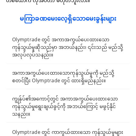
တစ်ယောက် လိုအပ်တာ မဟုတ်ဘူးလား။
မကြာခဏမေးလေ့ရှိသောမေးခွန်းများ
Olymptrade တွင် အကာအကွယ်ပေးထားသော
ကုန်သွယ်မှုဆိုသည်မှာ အဘယ်နည်း၊ ၎င်းသည် မည်သို့
အလုပ်လုပ်သနည်း။
အကာအကွယ်ပေးထားသောကုန်သွယ်မှုကို မည်သို့
စတင်ပြီး Olymptrade တွင် ထားရှိမည်နည်း။
ကျွန်ုပ်၏အကောင့်တွင် အကာအကွယ်ပေးထားသော
ကုန်သွယ်မှုရွေးချယ်ခွင့်ကို အဘယ်ကြောင့် မဖွင့်နိုင်
သနည်း။
Olymptrade တွင် ကာကွယ်ထားသော ကုန်သွယ်မှုများ