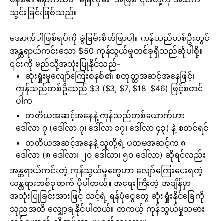
သွင်းခြင်းဖြစ်သည်။
အောက်ပါဖြစ်ရပ်ကို ခွဲခြမ်းစိတ်ဖြာပါ။ ကုန်သည်တစ်ဦးတွင်
အန္တရာယ်ကင်းသော $50 ကုန်သွယ်မှုတစ်ခုရှိသည်ဆိုပါစို့။
၎င်းကို မည်သို့အသုံးပြုနိုင်သည်-
ဆုံးရှုံးမှုလျော်ကြေးစနစ်၏ စတုတ္ထအဆင့်အနေဖြင့်၊
ကုန်သည်တစ်ဦးသည် $3 ($3, $7, $18, $46) ဖြင့်စတင်
ပါက
တတိယအဆင့်အနေနဲ့ ကုန်သည်တစ်ယောက်ဟာ
ဒေါ်လာ ၇ (ဒေါ်လာ ၇၊ ဒေါ်လာ ၁၇၊ ဒေါ်လာ ၄၃) နဲ့ စတင်ရင်
တတိယအဆင့်အနေနဲ့ သူတို့ရဲ့ ပထမအဆင့်က ၈
ဒေါ်လာ (၈ ဒေါ်လာ၊ ၂၀ ဒေါ်လာ၊ ၅၀ ဒေါ်လာ) ဆိုရင်လည်း
အန္တရာယ်ကင်းတဲ့ ကုန်သွယ်မှုတွေဟာ လျော်ကြေးပေးရတဲ့
ယန္တရားတစ်ခုထက် ပိုပါတယ်။ အရေးကြီးတဲ့ အချိန်မှာ
အသုံးပြုခြင်းအားဖြင့် သင့်ရဲ့ ရန်ပုံငွေတွေ ဆုံးရှုံးနိုင်ခြေကို
သုညအထိ လျှော့ချနိုင်ပါတယ်။ တကယ့် ကုန်သွယ်မှုသမား