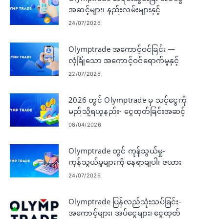
အဆင့်များ၊ နည်းလမ်းများနှင့်
ကန့်သတ်ချက်များ
24/07/2026
Olymptrade အကောင့်ဝင်ခြင်း —
လုံခြုံသော အကောင့်ဝင်ရောက်မှုနှင့်
ပြဿနာဖြေရှင်းခြင်း
22/07/2026
2026 တွင် Olymptrade မှ သင့်ငွေကို
မည်သို့ရယူနည်း- ငွေထုတ်ခြင်းအဆင့်
များနှင့် အခကြေးငွေများ
08/04/2026
Olymptrade တွင် ကုန်သွယ်မှု-
ကုန်သွယ်မှုများကို နေရာချပါ၊ ဇယား
များကို ဖတ်ရှုပြီး အန္တရာယ်ကို စီမံခန့်ခွဲ
24/07/2026
ပါ။
Olymptrade ပြန်လည်သုံးသပ်ခြင်း-
အကောင့်များ၊ အပ်ငွေများ၊ ငွေထုတ်