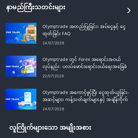
နာမည်ကြီးသတင်းများ
Olymptrade အတည်ပြုခြင်း၊ အပ်ငွေနှင့် ငွေ
ထုတ်ခြင်း FAQ
24/07/2026
Olymptrade တွင် Forex အရောင်းအ၀ယ်
လုပ်နည်း- ပလပ်ဖောင်းရောင်းဝယ်ရေးအခြေခံ
များ
22/07/2026
Olymptrade အကောင့်ဖွင့်ပြီး ငွေထုတ်ယူခြင်း-
အဆင့်များ၊ ကန့်သတ်ချက်များနှင့် အချိန်ကိုက်
24/07/2026
လူကြိုက်များသော အမျိုးအစား