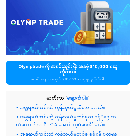
Olymptrade ကို စာရင်းသွင်းပြီး အခမဲ့ $10,000 ရယူ
လိုက်ပါ။
စတင်သူများအတွက် $10,000 အခမဲ့ရယူလိုက်ပါ။
မာတိကာ
ဖျောက်ပါ။
[
]
အန္တရာယ်ကင်းတဲ့ ကုန်သွယ်မှုဆိုတာ ဘာလဲ။
အန္တရာယ်ကင်းတဲ့ ကုန်သွယ်မှုတစ်ခုက ရန်ပုံငွေ ဘ
ယ်လောက်အထိ လုံခြုံအောင် လုပ်ပေးနိုင်မလဲ။
အန္တရာယ်ကင်းတဲ့ ကုန်သွယ်မှုတစ်ခု ရရှိရန် ပထမန