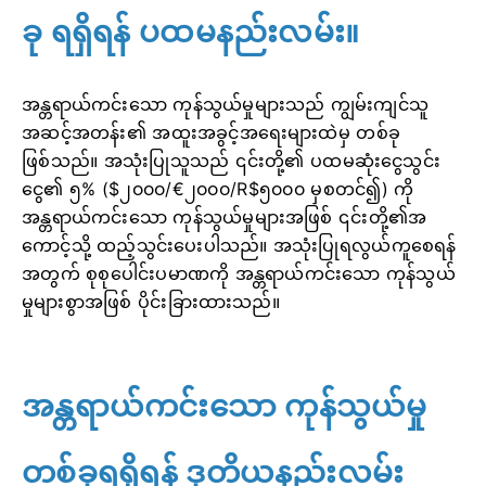
ခု ရရှိရန် ပထမနည်းလမ်း။
အန္တရာယ်ကင်းသော ကုန်သွယ်မှုများသည် ကျွမ်းကျင်သူ
အဆင့်အတန်း၏ အထူးအခွင့်အရေးများထဲမှ တစ်ခု
ဖြစ်သည်။ အသုံးပြုသူသည် ၎င်းတို့၏ ပထမဆုံးငွေသွင်း
ငွေ၏ ၅% ($၂၀၀၀/€၂၀၀၀/R$၅၀၀၀ မှစတင်၍) ကို
အန္တရာယ်ကင်းသော ကုန်သွယ်မှုများအဖြစ် ၎င်းတို့၏အ
ကောင့်သို့ ထည့်သွင်းပေးပါသည်။ အသုံးပြုရလွယ်ကူစေရန်
အတွက် စုစုပေါင်းပမာဏကို အန္တရာယ်ကင်းသော ကုန်သွယ်
မှုများစွာအဖြစ် ပိုင်းခြားထားသည်။
အန္တရာယ်ကင်းသော ကုန်သွယ်မှု
တစ်ခုရရှိရန် ဒုတိယနည်းလမ်း