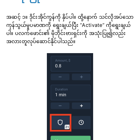
အဆင့် ၁။ ဒိုင်းအိုင်ကွန်ကို နှိပ်ပါ။ ထို့နောက် သင်လိုအပ်သော
ကုန်သွယ်မှုပမာဏကို ရွေးချယ်ပြီး “Activate” ကိုရွေးချယ်
ပါ။ ပလက်ဖောင်း၏ မိုဘိုင်းဗားရှင်းကို အသုံးပြု၍လည်း
အလားတူလုပ်ဆောင်နိုင်ပါသည်။