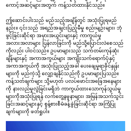
ကောင့်အဆင့်များအတွက် ကန့်သတ်ထားနိုင်သည်။
ဤဆောင်းပါးသည် မည်သည့်အချိန်တွင် အသုံးပြုရမည်
နည်း။ ၎င်းသည် အရည်အချင်းပြည့်မီမှု စည်းမျဉ်းများ၊ ဘုံ
ဖွင့်ခြင်းဆိုင်ရာ အမှားအယွင်းများနှင့် ကာကွယ်မှု
အလားအလာများ ပြန်လာခြင်းကို မည်သို့ပြောင်းလဲစေသည်
ကိုလည်း ပါဝင်သည်။ ဥပမာများသည် သက်တမ်းကုန်ဆုံး
ချိန်များနှင့် အကာအကွယ်များ အကျိုးသက်ရောက်ပုံနှင့်
အကာအကွယ်ကို အသုံးပြုသည့်အခါ ပေးချေမှုရာခိုင်နှုန်း
များကို မည်ကဲ့သို့ လျှော့ချနိုင်သည်ကို ဥပမာများပြသည်။
ကန့်သတ်ချက်များ သို့မဟုတ် ပလပ်ဖောင်းအခြေအနေများ
ကို နားလည်မှုလွဲခြင်းမရှိဘဲ ကာကွယ်ထားသောကုန်သွယ်မှု
များကိုအသုံးပြုရန် လက်တွေ့နမူနာများ၊ အမြန်အသက်သွင်း
ခြင်းအဆင့်များနှင့် စွန့်စားစီမံခန့်ခွဲခြင်းဆိုင်ရာ အကြံပြု
ချက်များကို ဖတ်ရှုပါ။