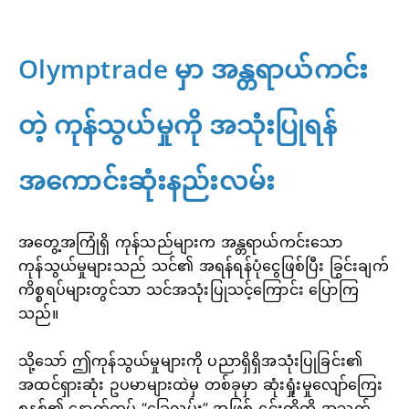
Olymptrade မှာ အန္တရာယ်ကင်း
တဲ့ ကုန်သွယ်မှုကို အသုံးပြုရန်
အကောင်းဆုံးနည်းလမ်း
အတွေ့အကြုံရှိ ကုန်သည်များက အန္တရာယ်ကင်းသော
ကုန်သွယ်မှုများသည် သင်၏ အရန်ရန်ပုံငွေဖြစ်ပြီး ခြွင်းချက်
ကိစ္စရပ်များတွင်သာ သင်အသုံးပြုသင့်ကြောင်း ပြောကြ
သည်။
သို့သော် ဤကုန်သွယ်မှုများကို ပညာရှိရှိအသုံးပြုခြင်း၏
အထင်ရှားဆုံး ဥပမာများထဲမှ တစ်ခုမှာ ဆုံးရှုံးမှုလျော်ကြေး
စနစ်၏ နောက်ထပ် “ခြေလှမ်း” အဖြစ် ၎င်းတို့ကို အသက်