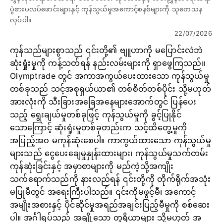
ပွဲစားပလပ်ဖောင်းများနှင့် ကုန်သွယ်မှုအကောင့်စနစ်များကို သုတေသန
လုပ်ပါ။
22/07/2026
ကုန်သည်များစွာသည် ၎င်းတို့၏ ဗျူဟာကို မပြောင်းလဲဘဲ
ဆုံးရှုံးမှုကို ကန့်သတ်ရန် နည်းလမ်းများကို ရှာဖွေကြသည်။
Olymptrade တွင် အကာအကွယ်ပေးထားသော ကုန်သွယ်မှု
တစ်ခုသည် သင့်အစုရှယ်ယာ၏ တစ်စိတ်တစ်ပိုင်း သို့မဟုတ်
အားလုံးကို သီးခြားအခြေအနေများအောက်တွင် ပြန်ပေး
သည့် ရွေးချယ်မှုတစ်ခုဖြင့် ကုန်သွယ်မှုကို ခွင့်ပြုနိုင်
သောကြောင့် ဆုံးရှုံးမှုတစ်ခုတည်းက သင့်ထိတွေ့မှုကို
အပြည့်အဝ မကုန်ဆုံးစေပါ။ ကာကွယ်ထားသော ကုန်သွယ်မှု
များသည် ငွေပေးချေမှုနှုန်းထားများ၊ ကုန်သွယ်မှုသက်တမ်း
ကုန်ဆုံးခြင်းနှင့် အမှာစာများကို မည်ကဲ့သို့အကျိုး
သက်ရောက်သည်ကို နားလည်ရန် ၎င်းတို့ကို တိုက်ရိုက်အသုံး
မပြုမီတွင် အရေးကြီးပါသည်။ ၎င်းကိုမဖွင့်မီ၊ အကောင့်
အမျိုးအစားနှင့် ပိုင်ဆိုင်မှုအရည်အချင်းပြည့်မီမှုကို စစ်ဆေး
ပါ။ အင်္ဂါရပ်သည် အချို့သော တူရိယာများ သို့မဟုတ် အ