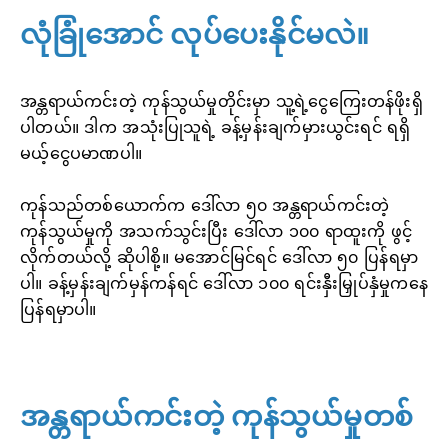
လုံခြုံအောင် လုပ်ပေးနိုင်မလဲ။
အန္တရာယ်ကင်းတဲ့ ကုန်သွယ်မှုတိုင်းမှာ သူ့ရဲ့ငွေကြေးတန်ဖိုးရှိ
ပါတယ်။ ဒါက အသုံးပြုသူရဲ့ ခန့်မှန်းချက်မှားယွင်းရင် ရရှိ
မယ့်ငွေပမာဏပါ။
ကုန်သည်တစ်ယောက်က ဒေါ်လာ ၅၀ အန္တရာယ်ကင်းတဲ့
ကုန်သွယ်မှုကို အသက်သွင်းပြီး ဒေါ်လာ ၁၀၀ ရာထူးကို ဖွင့်
လိုက်တယ်လို့ ဆိုပါစို့။ မအောင်မြင်ရင် ဒေါ်လာ ၅၀ ပြန်ရမှာ
ပါ။ ခန့်မှန်းချက်မှန်ကန်ရင် ဒေါ်လာ ၁၀၀ ရင်းနှီးမြှုပ်နှံမှုကနေ
ပြန်ရမှာပါ။
အန္တရာယ်ကင်းတဲ့ ကုန်သွယ်မှုတစ်