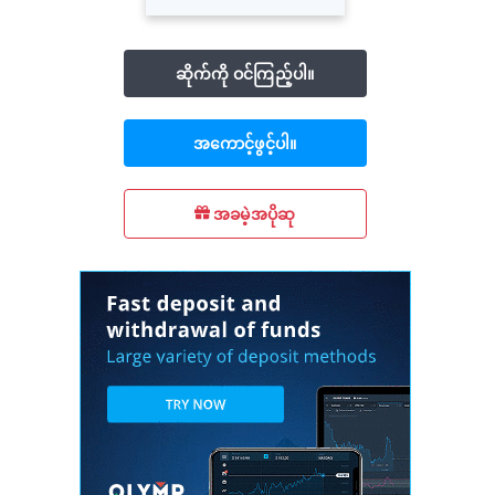
ဆိုက်ကို ဝင်ကြည့်ပါ။
အကောင့်ဖွင့်ပါ။
အခမဲ့အပိုဆု