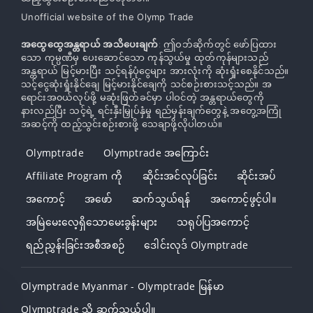
Unofficial website of the Olymp Trade
အထွေထွေအန္တရာယ် အသိပေးချက်
: ဤဝဘ်ဆိုက်တွင် ဖော်ပြထား
သော ကုမ္ပဏီမှ ပေးဆောင်သော ကုန်သွယ်မှု ထုတ်ကုန်များသည်
အန္တရာယ် မြင့်မားပြီး သင့်ရန်ပုံငွေများ အားလုံးကို ဆုံးရှုံးစေနိုင်သည်။
သင့်ငွေဆုံးရှုံးနိုင်ချေ မြင့်မားနိုင်ချေကို သင်စဉ်းစားသင့်သည်။ အ
ရောင်းအ၀ယ်လုပ်ဖို့ မဆုံးဖြတ်ခင်မှာ ပါဝင်တဲ့ အန္တရာယ်တွေကို
နားလည်ပြီး သင့်ရဲ့ ရင်းနှီးမြှုပ်နှံမှု ရည်မှန်းချက်တွေနဲ့ အတွေ့အကြုံ
အဆင့်ကို ထည့်သွင်းစဉ်းစားဖို့ သေချာဖို့လိုပါတယ်။
Olymptrade
Olymptrade အကြောင်း
Affiliate Program ကို
ဆိုင်းအင်လုပ်ခြင်း
ဆိုင်းအပ်
အကောင့်
အဖော်
ဆက်သွယ်ရန်
အကောင့်ဖွင့်ပါ။
အမြဲမေးလေ့ရှိသောမေးခွန်းများ
သရုပ်ပြအကောင့်
ရည်ညွှန်းခြင်းအစီအစဉ်
ဒေါင်းလုဒ် Olymptrade
Olymptrade Myanmar - Olymptrade မြန်မာ
Olymptrade သို့ ဆက်သွယ်ပါ။