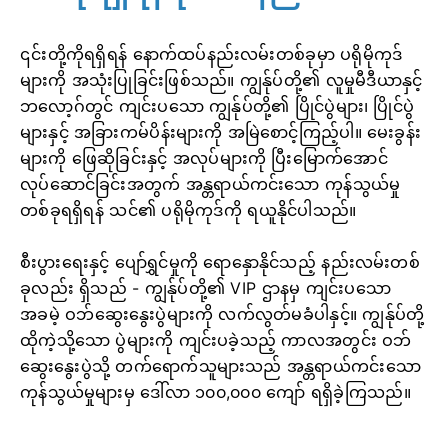
၎င်းတို့ကိုရရှိရန် နောက်ထပ်နည်းလမ်းတစ်ခုမှာ ပရိုမိုကုဒ်
များကို အသုံးပြုခြင်းဖြစ်သည်။ ကျွန်ုပ်တို့၏ လူမှုမီဒီယာနှင့်
ဘလော့ဂ်တွင် ကျင်းပသော ကျွန်ုပ်တို့၏ ပြိုင်ပွဲများ၊ ပြိုင်ပွဲ
များနှင့် အခြားကမ်ပိန်းများကို အမြဲစောင့်ကြည့်ပါ။ မေးခွန်း
များကို ဖြေဆိုခြင်းနှင့် အလုပ်များကို ပြီးမြောက်အောင်
လုပ်ဆောင်ခြင်းအတွက် အန္တရာယ်ကင်းသော ကုန်သွယ်မှု
တစ်ခုရရှိရန် သင်၏ ပရိုမိုကုဒ်ကို ရယူနိုင်ပါသည်။
စီးပွားရေးနှင့် ပျော်ရွှင်မှုကို ရောနှောနိုင်သည့် နည်းလမ်းတစ်
ခုလည်း ရှိသည် - ကျွန်ုပ်တို့၏ VIP ဌာနမှ ကျင်းပသော
အခမဲ့ ဝဘ်ဆွေးနွေးပွဲများကို လက်လွတ်မခံပါနှင့်။ ကျွန်ုပ်တို့
ထိုကဲ့သို့သော ပွဲများကို ကျင်းပခဲ့သည့် ကာလအတွင်း ဝဘ်
ဆွေးနွေးပွဲသို့ တက်ရောက်သူများသည် အန္တရာယ်ကင်းသော
ကုန်သွယ်မှုများမှ ဒေါ်လာ ၁၀၀,၀၀၀ ကျော် ရရှိခဲ့ကြသည်။