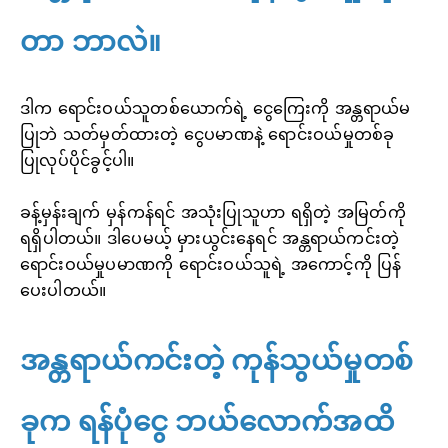
တာ ဘာလဲ။
ဒါက ရောင်းဝယ်သူတစ်ယောက်ရဲ့ ငွေကြေးကို အန္တရာယ်မ
ပြုဘဲ သတ်မှတ်ထားတဲ့ ငွေပမာဏနဲ့ ရောင်းဝယ်မှုတစ်ခု
ပြုလုပ်ပိုင်ခွင့်ပါ။
ခန့်မှန်းချက် မှန်ကန်ရင် အသုံးပြုသူဟာ ရရှိတဲ့ အမြတ်ကို
ရရှိပါတယ်။ ဒါပေမယ့် မှားယွင်းနေရင် အန္တရာယ်ကင်းတဲ့
ရောင်းဝယ်မှုပမာဏကို ရောင်းဝယ်သူရဲ့ အကောင့်ကို ပြန်
ပေးပါတယ်။
အန္တရာယ်ကင်းတဲ့ ကုန်သွယ်မှုတစ်
ခုက ရန်ပုံငွေ ဘယ်လောက်အထိ