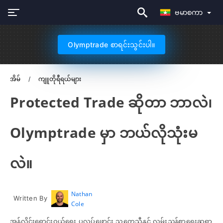
ဗမာစကာ
Olymptrade စာရင်းသွင်းပါ။
အိမ်
ကျူတိုရီရယ်များ
Protected Trade ဆိုတာ ဘာလဲ၊
Olymptrade မှာ ဘယ်လိုသုံးမ
လဲ။
Nathan
Written By
Cole
အွန်လိုင်းရောင်းဝယ်ရေး ပလပ်ဖောင်း သုတေသီနှင့် လမ်းညွှန်စာရေးဆရာ