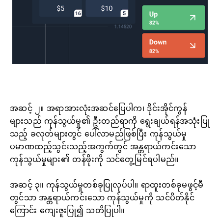
အဆင့် ၂။ အရာအားလုံးအဆင်ပြေပါက၊ ဒိုင်းအိုင်ကွန်
များသည် ကုန်သွယ်မှု၏ ဦးတည်ရာကို ရွေးချယ်ရန်အသုံးပြု
သည့် ခလုတ်များတွင် ပေါ်လာမည်ဖြစ်ပြီး ကုန်သွယ်မှု
ပမာဏထည့်သွင်းသည့်အကွက်တွင် အန္တရာယ်ကင်းသော
ကုန်သွယ်မှုများ၏ တန်ဖိုးကို သင်တွေ့မြင်ရပါမည်။
အဆင့် ၃။ ကုန်သွယ်မှုတစ်ခုပြုလုပ်ပါ။ ရာထူးတစ်ခုမဖွင့်မီ
တွင်သာ အန္တရာယ်ကင်းသော ကုန်သွယ်မှုကို သင်ပိတ်နိုင်
ကြောင်း ကျေးဇူးပြု၍ သတိပြုပါ။