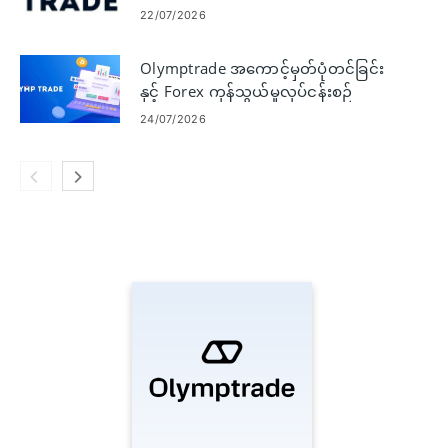
ခြင်းနှင့် ကုန်သွယ်မှု
22/07/2026
Olymptrade အကောင့်မှတ်ပုံတင်ခြင်း
နှင့် Forex ကုန်သွယ်မှုလုပ်ငန်းစဉ်
24/07/2026