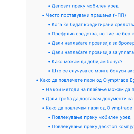
Депозит преку мобилен уред
Често поставувани прашања (ЧПП)
Кога ќе бидат кредитирани средств
Префрлив средства, но тие не беа 
Дали наплаќате провизија за броке
Дали наплаќате провизија за уплат
Како можам да добијам бонус?
Што се случува со моите бонуси а
Како да повлечете пари од Olymptrade E
На кои методи на плаќање можам да 
Дали треба да доставам документи за
Како да повлечам пари од Olymptrade
Повлекување преку мобилен уред
Повлекување преку десктоп компју