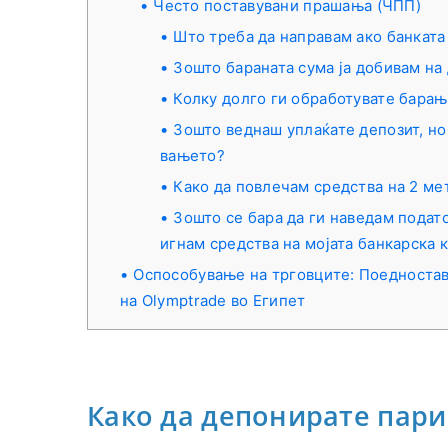
Често поставувани прашања (ЧПП)
Што треба да направам ако банката
Зошто бараната сума ја добивам на
Колку долго ги обработувате барањ
Зошто веднаш уплаќате депозит, но
вањето?
Како да повлечам средства на 2 ме
Зошто се бара да ги наведам подато
игнам средства на мојата банкарска 
Оспособување на трговците: Поедностав
на Olymptrade во Египет
Како да депонирате пари