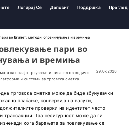
чете
Логирај Се
Депозит
Поддршка
Преглед
пари во Египет: методи, ограничувања и времиња
повлекување пари во
ичувања и времиња
29.07.2026
мата за онлајн тргување и писател на водичи
латформи и системи за трговска сметка.
дна трговска сметка може да биде збунувачки
окално плаќање, конверзија на валути,
адолжителните проверки на идентитет често
 трансакции. Таа несигурност може да ги
 изненади кога барањата за повлекување се