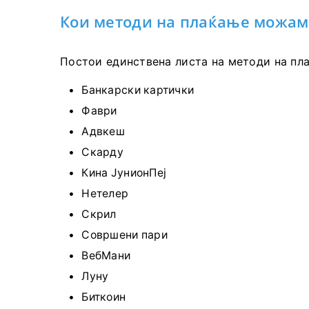
Кои методи на плаќање можам 
Постои единствена листа на методи на пла
Банкарски картички
Фаври
Адвкеш
Скарду
Кина ЈунионПеј
Нетелер
Скрил
Совршени пари
ВебМани
Луну
Биткоин