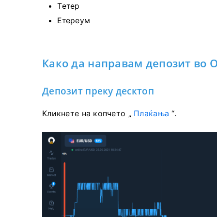
Тетер
Етереум
Како да направам депозит во O
Депозит преку десктоп
Кликнете на копчето „
Плаќања
“.