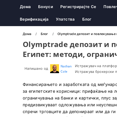
Дома
Бонуси
Регистрирајте Се
Повле
Верификација
Упатства
Блог
Дома
Блог
Olymptrade депозит и повлекување 
Olymptrade депозит и 
Египет: методи, огран
Истражувач на платфор
Nathan
Напишано од
Cole
Истражува брокерски п
Финансирањето и заработката од меѓунаро
за египетските корисници: прифаќање на л
ограничувања на банки и картички, плус з
предизвикуваат одложувања или неуспешни
спречи трговците да депонираат или да ги