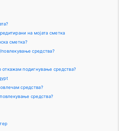
ата?
кредитирани на мојата сметка
рска сметка?
а/повлекување средства?
ко откажам подигнување средства?
gypt
повлечам средства?
 повлекување средства?
тер