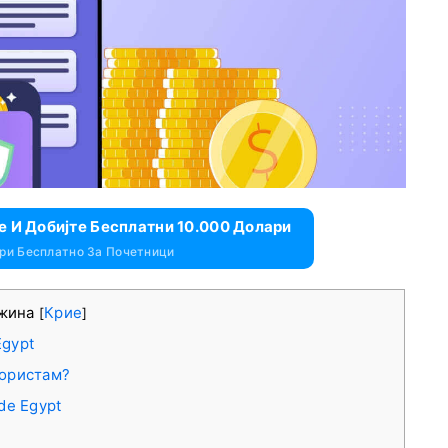
e И Добијте Бесплатни 10.000 Долари
ари Бесплатно За Почетници
жина
Крие
[
]
Egypt
користам?
de Egypt