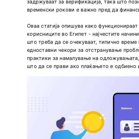
задржуваат за верификација, така што поз
временски рокови е важно пред да финанс
Оваа статија опишува како функционираат 
корисниците во Египет - најчестите начин
што треба да се очекуваат, типично време
едноставни чекори за отстранување пробле
практики за намалување на одложувањата, 
што да се прави ако плаќањето е одбиено 