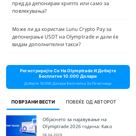
пред да депонирам крипто или само за
повлекувања?
Може ли да користам Lunu Crypto Pay за
депонирање USDT на Olymptrade и дали ќе
видам дополнителни такси?
Регистрирајте Се На Olymptrade И Добијте
Бесплатни 10.000 Долари
Добијте 10.000 Долари Бесплатно За Почетници
ПОВРЗАНИ ВЕСТИ
ПОВЕЌЕ ОД АВТОРОТ
Објаснето за најавување на
Olymptrade 2026 година: Како
безбедно и брзо да пристапите
08.04.2026