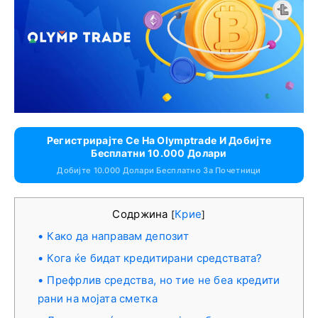
Регистрирајте Се На Olymptrade И Добијте
Бесплатни 10.000 Долари
Добијте 10.000 Долари Бесплатно За Почетници
Содржина
Крие
[
]
Како да направам депозит
Кога ќе бидат кредитирани средствата?
Префрлив средства, но тие не беа кредити
рани на мојата сметка