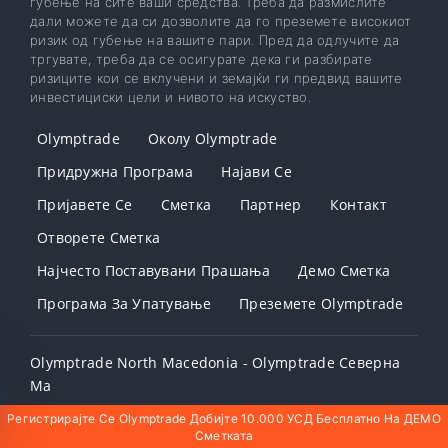
губење на сите ваши средства. Треба да размислите
дали можете да си дозволите да го преземете високиот
ризик од губење на вашите пари. Пред да одлучите да
тргувате, треба да се осигурате дека ги разбирате
ризиците кои се вклучени и земајќи ги предвид вашите
инвестициски цели и нивото на искуство.
Olymptrade
Околу Olymptrade
Придружна Програма
Најави Се
Пријавете Се
Сметка
Партнер
Контакт
Отворете Сметка
Најчесто Поставувани Прашања
Демо Сметка
Програма За Упатување
Преземете Olymptrade
Olymptrade North Macedonia - Olymptrade Северна
Ма
Контакт Olymptrade
Регистрирајте Се Olymptrade Добијте 10.000 УСД Бесплатно На ДЕМО
Сметката