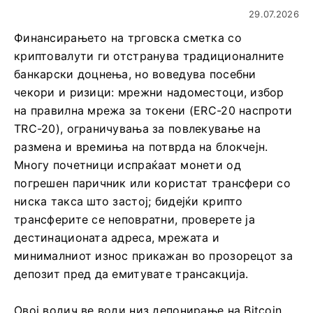
29.07.2026
Финансирањето на трговска сметка со
криптовалути ги отстранува традиционалните
банкарски доцнења, но воведува посебни
чекори и ризици: мрежни надоместоци, избор
на правилна мрежа за токени (ERC-20 наспроти
TRC-20), ограничувања за повлекување на
размена и времиња на потврда на блокчејн.
Многу почетници испраќаат монети од
погрешен паричник или користат трансфери со
ниска такса што застој; бидејќи крипто
трансферите се неповратни, проверете ја
дестинационата адреса, мрежата и
минималниот износ прикажан во прозорецот за
депозит пред да емитувате трансакција.
Овој водич ве води низ депонирање на Bitcoin,