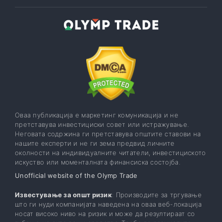
Оваа публикација е маркетинг комуникација и не
претставува инвестициски совет или истражување.
Неговата содржина ги претставува општите ставови на
нашите експерти и не ги зема предвид личните
околности на индивидуалните читатели, инвестициското
искуство или моменталната финансиска состојба.
Unofficial website of the Olymp Trade
Известување за општ ризик
: Производите за тргување
што ги нуди компанијата наведена на оваа веб-локација
носат високо ниво на ризик и може да резултираат со