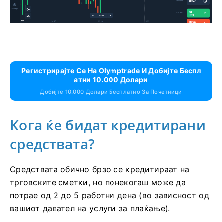
Регистрирајте Се На Olymptrade И Добијте Беспл
Атни 10.000 Долари
Добијте 10.000 Долари Бесплатно За Почетници
Кога ќе бидат кредитирани
средствата?
Средствата обично брзо се кредитираат на
трговските сметки, но понекогаш може да
потрае од 2 до 5 работни дена (во зависност од
вашиот давател на услуги за плаќање).