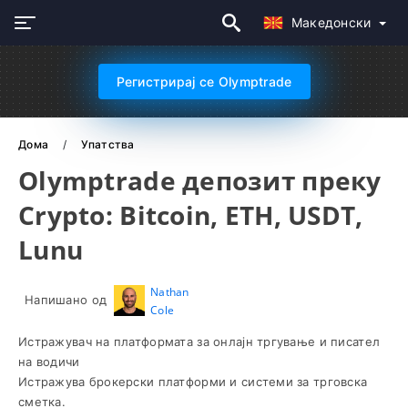
Македонски
Регистрирај се Olymptrade
Дома
Упатства
Olymptrade депозит преку
Crypto: Bitcoin, ETH, USDT,
Lunu
Nathan
Напишано од
Cole
Истражувач на платформата за онлајн тргување и писател
на водичи
Истражува брокерски платформи и системи за трговска
сметка.