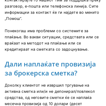
контактирајте го нашиот тим за поддршка преку
разговор, е-пошта или телефонска линија. Сите
информации за контакт ќе ги најдете во менито
„Помош“.
Понекогаш има проблеми со системите за
плаќање. Во вакви ситуации, средствата или се
враќаат на методот на плаќање или се
кредитираат на сметката со задоцнување.
Дали наплаќате провизија
за брокерска сметка?
Доколку клиентот не извршил тргување на
активна сметка или/и не депонирал/повлекол
средства, од неговите сметки ќе се наплаќа
месечна провизија од 10 долари (десет