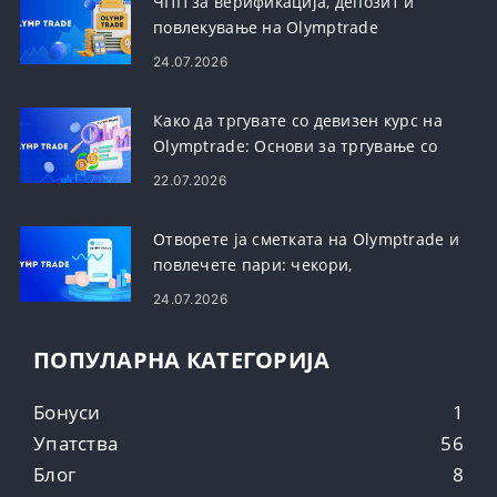
ЧПП за верификација, депозит и
повлекување на Olymptrade
24.07.2026
Како да тргувате со девизен курс на
Olymptrade: Основи за тргување со
платформа
22.07.2026
Отворете ја сметката на Olymptrade и
повлечете пари: чекори,
ограничувања и време
24.07.2026
ПОПУЛАРНА КАТЕГОРИЈА
Бонуси
1
Упатства
56
Блог
8