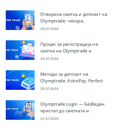
до вашата сметка
Отворена сметка и депозит на
Olymptrade: чекори,
ограничувања и методи
29.07.2026
Процес за регистрација на
сметка на Olymptrade и
тргување со девизен курс
24.07.2026
Методи за депозит на
Olymptrade: AstroPay, Perfect
Money, Neteller, Skrill
29.07.2026
Olymptrade Login — Безбеден
пристап до сметката и
решавање проблеми
22.07.2026