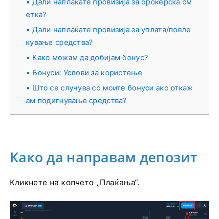
Дали наплаќате провизија за брокерска см
етка?
Дали наплаќате провизија за уплата/повле
кување средства?
Како можам да добијам бонус?
Бонуси: Услови за користење
Што се случува со моите бонуси ако откаж
ам подигнување средства?
Како да направам депозит
Кликнете на копчето „Плаќања“.