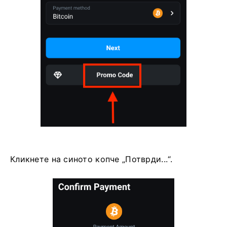
Кликнете на синото копче „Потврди...“.