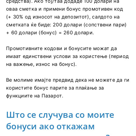
средства). Ако тој/таа додаде 100 долари на
оваа сметка и примени бонус промотивен код
(+ 30% од износот на депозитот), салдото на
сметката ќе биде: 200 долари (сопствени пари)
+ 60 долари (бонус) = 260 долари.
Промотивните кодови и бонусите можат да
имаат единствени услови за користење (период
на важење, износ на бонус).
Ве молиме имајте предвид дека не можете да ги
користите бонус парите за плаќање за
функциите на Пазарот.
Што се случува со моите
бонуси ако откажам