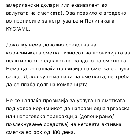
американски долари или еквивалент во
валутата на сметката). Ова правило е вградено
во прописите за нетргување и Политиката
KYC/AML.
Доколку нема доволно средства на
корисничката сметка, износот на провизијата за
неактивност е еднаков на салдото на сметката.
Нема да се наплаќа провизија на сметка со нула
салдо. Доколку нема пари на сметката, не треба
да се плаќа долг на компанијата.
Не се наплаќа провизија за услуга на сметката,
под услов корисникот да направи една трговска
или нетрговска трансакција (депонирање/
повлекнување средства) на неговата активна
сметка во рок од 180 дена.