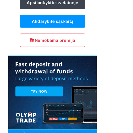
Apsilankykite svetainėje
Atidarykite sąskaitą
Nemokama premija