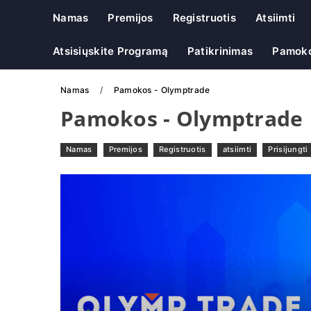
Namas
Premijos
Registruotis
Atsiimti
Atsisiųskite Programą
Patikrinimas
Pamok
Namas
Pamokos - Olymptrade
Pamokos - Olymptrade
Namas
Premijos
Registruotis
atsiimti
Prisijungti