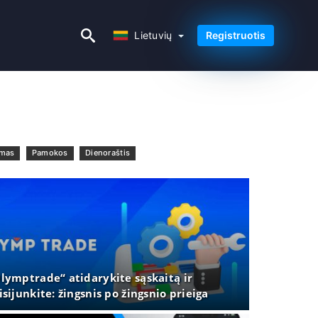
Lietuvių
Lietuvių
Registruotis
imas
Pamokos
Dienoraštis
lymptrade“ atidarykite sąskaitą ir
isijunkite: žingsnis po žingsnio prieiga