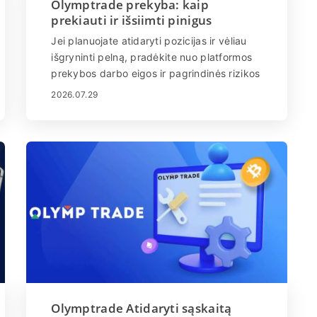
Olymptrade prekyba: kaip
prekiauti ir išsiimti pinigus
Jei planuojate atidaryti pozicijas ir vėliau
išgryninti pelną, pradėkite nuo platformos
prekybos darbo eigos ir pagrindinės rizikos
kontrolės įsisavinimo prieš finansuodami
2026.07.29
tiesioginę sąskaitą. Tai apima turto
pasirinkimą, sandorio dydžio ir galiojimo
pabaigos nustatymą, paprastų diagramos
signalų interpretavimą ir pratimą
demonstraciniu režimu, kad užsakymų
pateikimas ir vykdymas veiktų taip, kaip
tikimasi, kai yra realių lėšų. Praleidimas yra
dažna vykdymo klaidų ir išvengiamų
nuostolių, kurie apsunkina vėlesnius
išėmimus, priežastis. Kartu su prekybos
įgūdžiais supraskite išmokėjimo pusę:
palaikomus pinigų išėmimo būdus,
minimalius terminus ir apdorojimo laiką bei
Olymptrade Atidaryti sąskaitą