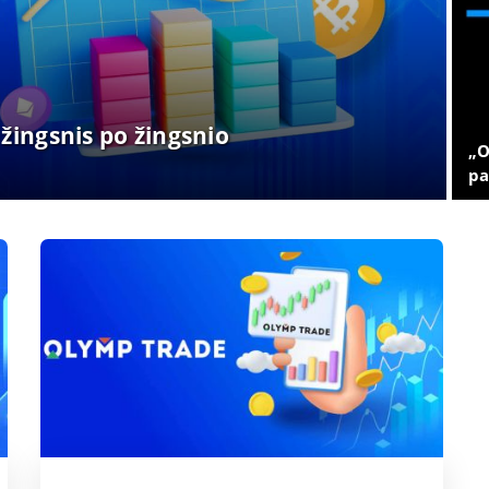
žingsnis po žingsnio
„O
pa