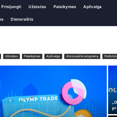
Prisijungti
Užstatas
Palaikymas
Apžvalga
os
Dienoraštis
Užstatas
Palaikymas
Apžvalga
Atsisiųskite programą
Patikrin
„O
pr