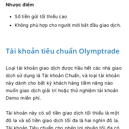
Nhược điểm
Số tiền gửi tối thiểu cao
Không phù hợp cho người mới bắt đầu giao dịch.
Tài khoản tiêu chuẩn Olymptrade
Loại tài khoản giao dịch được hầu hết các nhà giao
dịch sử dụng là Tài khoản Chuẩn, và loại tài khoản
này dành cho bất kỳ khách hàng tiềm năng nào
muốn giao dịch giải trí hoặc thử nghiệm tài khoản
Demo miễn phí.
Tài khoản này có số tiền giao dịch tối thiểu là một
đô la và số tiền giao dịch tối đa là hai nghìn đô la.
Tài khoản Tiêu chuẩn cho phép lợi nhuận tối đa có