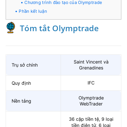
Chương trình đào tạo của Olymptrade
Phần kết luận
Tóm tắt Olymptrade
Saint Vincent và
Trụ sở chính
Grenadines
IFC
Quy định
Olymptrade
Nền tảng
WebTrader
36 cặp tiền tệ, 9 loại
tiền điện tử, 6 loại