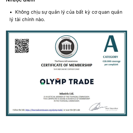
Không chịu sự quản lý của bất kỳ cơ quan quản
lý tài chính nào.