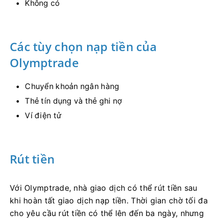
Không có
Các tùy chọn nạp tiền của
Olymptrade
Chuyển khoản ngân hàng
Thẻ tín dụng và thẻ ghi nợ
Ví điện tử
Rút tiền
Với Olymptrade, nhà giao dịch có thể rút tiền sau
khi hoàn tất giao dịch nạp tiền. Thời gian chờ tối đa
cho yêu cầu rút tiền có thể lên đến ba ngày, nhưng