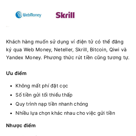
Khách hàng muốn sử dụng ví điện tử có thể đăng
ký qua Web Money, Neteller, Skrill, Bitcoin, Qiwi và
Yandex Money. Phương thức rút tiền cũng tương tự.
Ưu điểm
Không mất phí đặt cọc
Số tiền gửi tối thiểu thấp
Quy trình nạp tiền nhanh chóng
Nhiều lựa chọn khác nhau cho việc gửi tiền
Nhược điểm