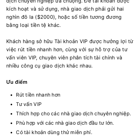
dịch chuyên nghiệp ưa chuộng. Để tài khoản được
kích hoạt và sử dụng, nhà giao dịch phải gửi hai
nghìn đô la ($2000), hoặc số tiền tương đương
bằng loại tiền tệ khác.
Khách hàng sở hữu Tài khoản VIP được hưởng lợi từ
việc rút tiền nhanh hơn, cùng với sự hỗ trợ của tư
vấn viên VIP, chuyên viên phân tích tài chính và
nhiều công cụ giao dịch khác nhau.
Ưu điểm
Rút tiền nhanh hơn
Tư vấn VIP
Thích hợp cho các nhà giao dịch chuyên nghiệp.
Phù hợp với các nhà giao dịch đầu tư lớn.
Có tài khoản dùng thử miễn phí.