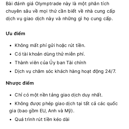
Bài đánh giá Olymptrade này là một phân tích
chuyên sâu về mọi thứ cần biết về nhà cung cấp
dịch vụ giao dịch này và những gì họ cung cấp.
Ưu điểm
Không mất phí gửi hoặc rút tiền.
Có tài khoản dùng thử miễn phí.
Thành viên của Ủy ban Tài chính
Dịch vụ chăm sóc khách hàng hoạt động 24/7.
Nhược điểm
Chỉ có một nền tảng giao dịch duy nhất.
Không được phép giao dịch tại tất cả các quốc
gia (bao gồm EU, Anh và Mỹ).
Quá trình rút tiền kéo dài