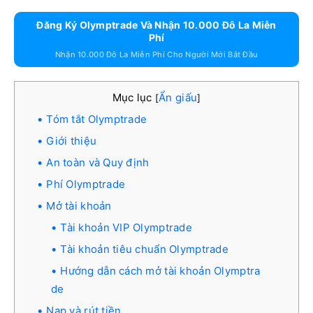
Đăng Ký Olymptrade Và Nhận 10.000 Đô La Miễn
Phí
Nhận 10.000 Đô La Miễn Phí Cho Người Mới Bắt Đầu
Mục lục
Ẩn giấu
[
]
Tóm tắt Olymptrade
Giới thiệu
An toàn và Quy định
Phí Olymptrade
Mở tài khoản
Tài khoản VIP Olymptrade
Tài khoản tiêu chuẩn Olymptrade
Hướng dẫn cách mở tài khoản Olymptra
de
Nạp và rút tiền