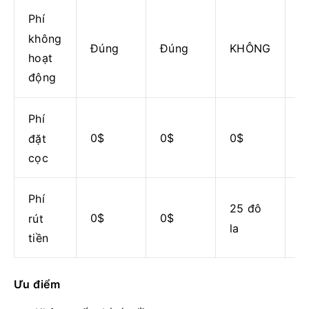
Phí
không
Đúng
Đúng
KHÔNG
K
hoạt
động
Phí
0$
0$
0$
0
đặt
cọc
Phí
25 đô
1
0$
0$
rút
la
l
tiền
Ưu điểm