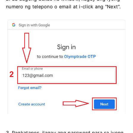
numero ng telepono o email at i-click ang "Next".
3. Pagkatapos, ilagay ang password para sa iyong