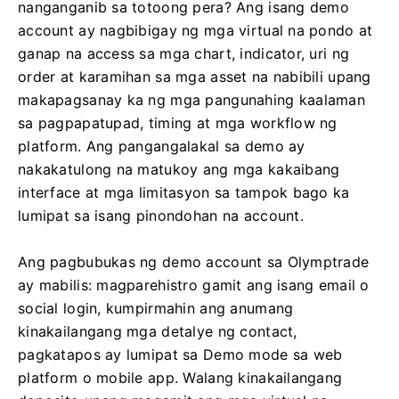
nanganganib sa totoong pera? Ang isang demo
account ay nagbibigay ng mga virtual na pondo at
ganap na access sa mga chart, indicator, uri ng
order at karamihan sa mga asset na nabibili upang
makapagsanay ka ng mga pangunahing kaalaman
sa pagpapatupad, timing at mga workflow ng
platform. Ang pangangalakal sa demo ay
nakakatulong na matukoy ang mga kakaibang
interface at mga limitasyon sa tampok bago ka
lumipat sa isang pinondohan na account.
Ang pagbubukas ng demo account sa Olymptrade
ay mabilis: magparehistro gamit ang isang email o
social login, kumpirmahin ang anumang
kinakailangang mga detalye ng contact,
pagkatapos ay lumipat sa Demo mode sa web
platform o mobile app. Walang kinakailangang