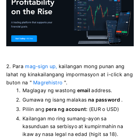
2. Para
mag-sign up,
kailangan mong punan ang
lahat ng kinakailangang impormasyon at i-click ang
buton na "
Magrehistro
".
Maglagay ng wastong
email
address.
Gumawa ng isang malakas
na password
.
Piliin ang
pera ng account:
(EUR o USD)
Kailangan mo ring sumang-ayon sa
kasunduan sa serbisyo at kumpirmahin na
ikaw ay nasa legal na edad (higit sa 18).