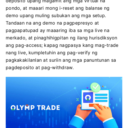
deposito upang magamit ang mga virtual na
pondo, at maaari mong i-reset ang balanse ng
demo upang muling subukan ang mga setup.
Tandaan na ang demo na pagpepresyo at
pagpapatupad ay maaaring iba sa mga live na
merkado, at pinaghihigpitan ng ilang hurisdiksyon
ang pag-access; kapag nagpasya kang mag-trade
nang live, kumpletuhin ang pag-verify ng
pagkakakilanlan at suriin ang mga panuntunan sa
pagdeposito at pag-withdraw.