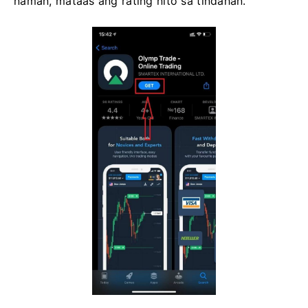
naman, mataas ang rating nito sa tindahan.