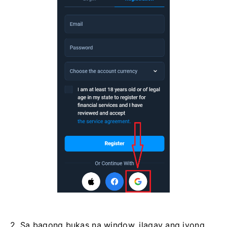
2. Sa bagong bukas na window, ilagay ang iyong