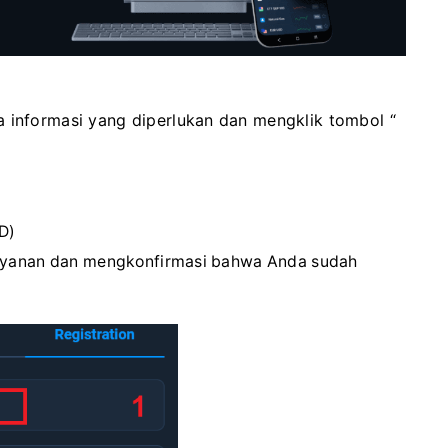
 informasi yang diperlukan dan mengklik
tombol “
D)
 layanan dan mengkonfirmasi bahwa Anda sudah