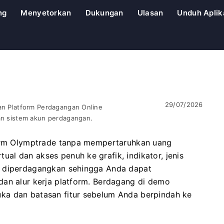
ng
Menyetorkan
Dukungan
Ulasan
Unduh Aplik
29/07/2026
uan Platform Perdagangan Online
dan sistem akun perdagangan.
form Olymptrade tanpa mempertaruhkan uang
l dan akses penuh ke grafik, indikator, jenis
t diperdagangkan sehingga Anda dapat
dan alur kerja platform. Berdagang di demo
ka dan batasan fitur sebelum Anda berpindah ke