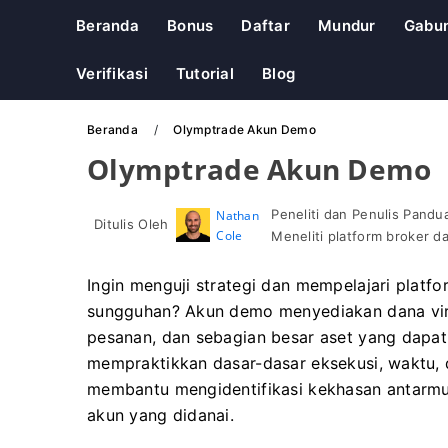
Beranda
Bonus
Daftar
Mundur
Gabu
Verifikasi
Tutorial
Blog
Beranda
Olymptrade Akun Demo
Olymptrade Akun Demo
Peneliti dan Penulis Pand
Nathan
Ditulis Oleh
Cole
Meneliti platform broker 
Ingin menguji strategi dan mempelajari plat
sungguhan? Akun demo menyediakan dana virtua
pesanan, dan sebagian besar aset yang dapa
mempraktikkan dasar-dasar eksekusi, waktu, 
membantu mengidentifikasi kekhasan antarmu
akun yang didanai.