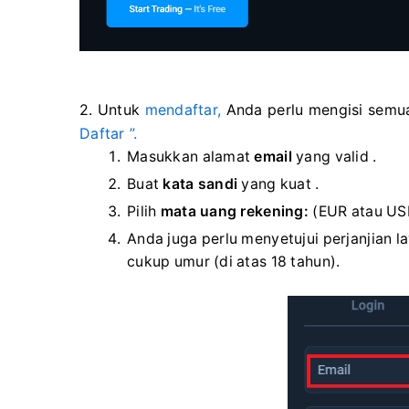
2. Untuk
mendaftar,
Anda perlu mengisi semua
Daftar ”.
Masukkan alamat
email
yang valid .
Buat
kata sandi
yang kuat .
Pilih
mata uang rekening:
(EUR atau US
Anda juga perlu menyetujui perjanjian
cukup umur (di atas 18 tahun).