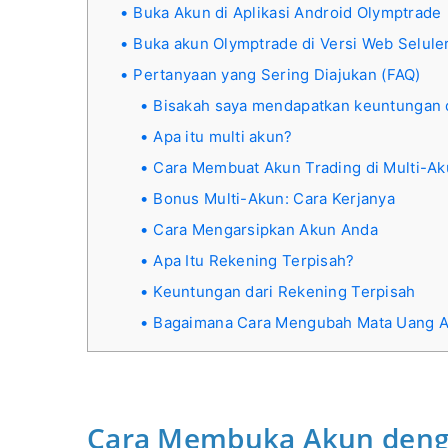
Buka Akun di Aplikasi Android Olymptrade
Buka akun Olymptrade di Versi Web Selule
Pertanyaan yang Sering Diajukan (FAQ)
Bisakah saya mendapatkan keuntungan 
Apa itu multi akun?
Cara Membuat Akun Trading di Multi-A
Bonus Multi-Akun: Cara Kerjanya
Cara Mengarsipkan Akun Anda
Apa Itu Rekening Terpisah?
Keuntungan dari Rekening Terpisah
Bagaimana Cara Mengubah Mata Uang 
Cara Membuka Akun deng