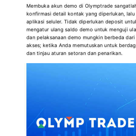
Membuka akun demo di Olymptrade sangatlah c
konfirmasi detail kontak yang diperlukan, la
aplikasi seluler. Tidak diperlukan deposit u
mengatur ulang saldo demo untuk menguji ul
dan pelaksanaan demo mungkin berbeda dari 
akses; ketika Anda memutuskan untuk berdagan
dan tinjau aturan setoran dan penarikan.