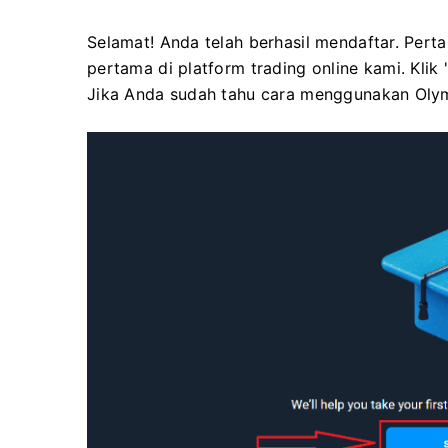
Selamat! Anda telah berhasil mendaftar. Pe
pertama di platform trading online kami. Klik 
Jika Anda sudah tahu cara menggunakan Olympt