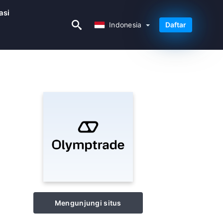
asi
Indonesia
Indonesia
Daftar
Mengunjungi situs