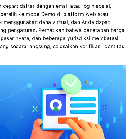
epat: daftar dengan email atau login sosial,
lu beralih ke mode Demo di platform web atau
ntuk menggunakan dana virtual, dan Anda dapat
ang pengaturan. Perhatikan bahwa penetapan harga
pasar nyata, dan beberapa yurisdiksi membatasi
g secara langsung, selesaikan verifikasi identitas