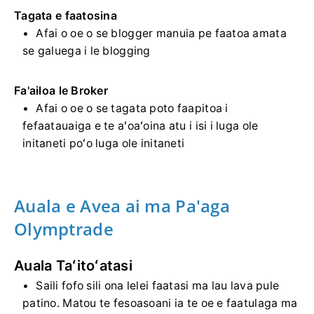
Tagata e faatosina
Afai o oe o se blogger manuia pe faatoa amata
se galuega i le blogging
Fa'ailoa le Broker
Afai o oe o se tagata poto faapitoa i
fefaatauaiga e te aʻoaʻoina atu i isi i luga ole
initaneti poʻo luga ole initaneti
Auala e Avea ai ma Pa'aga
Olymptrade
Auala Taʻitoʻatasi
Saili fofo sili ona lelei faatasi ma lau lava pule
patino. Matou te fesoasoani ia te oe e faatulaga ma