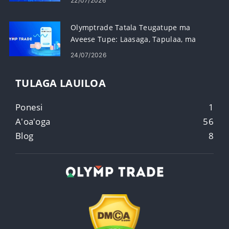
22/07/2026
Olymptrade Tatala Teugatupe ma
Aveese Tupe: Laasaga, Tapulaa, ma
Taimi
24/07/2026
TULAGA LAUILOA
Ponesi
1
A'oa'oga
56
Blog
8