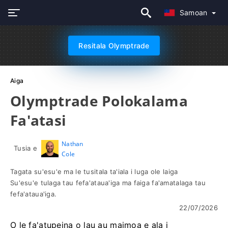
Samoan
Resitala Olymptrade
Aiga
Olymptrade Polokalama
Fa'atasi
Nathan
Tusia e
Cole
Tagata su'esu'e ma le tusitala ta'iala i luga ole laiga
Su'esu'e tulaga tau fefa'ataua'iga ma faiga fa'amatalaga tau
fefa'ataua'iga.
22/07/2026
O le fa'atupeina o lau au maimoa e ala i