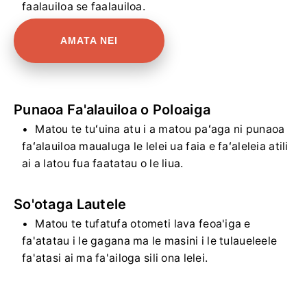
faalauiloa se faalauiloa.
AMATA NEI
Punaoa Fa'alauiloa o Poloaiga
Matou te tuʻuina atu i a matou paʻaga ni punaoa
faʻalauiloa maualuga le lelei ua faia e faʻaleleia atili
ai a latou fua faatatau o le liua.
So'otaga Lautele
Matou te tufatufa otometi lava feoa'iga e
fa'atatau i le gagana ma le masini i le tulaueleele
fa'atasi ai ma fa'ailoga sili ona lelei.