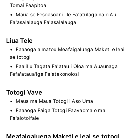
Tomai Faapitoa
Maua se Fesoasoani i le Fa'atulagaina o Au
Fa'asalalauga Fa'asalalauga
Liua Tele
Faaaoga a matou Meafaigaluega Maketi e leai
se totogi
Faaliliu Tagata Fa'atau i Oloa ma Auaunaga
Fefa'ataua'iga Fa'atekonolosi
Totogi Vave
Maua ma Maua Totogi i Aso Uma
Faaaoga Faiga Totogi Faavaomalo ma
Fa'alotoifale
Meafaigaluega Maketi e leai se totogi