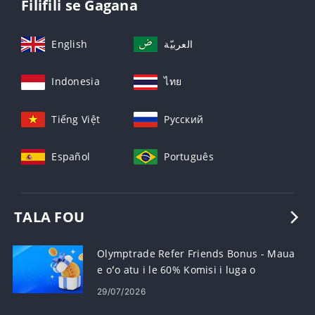
Filifili se Gagana
English
العربيّة
Indonesia
ไทย
Tiếng Việt
Русский
Español
Português
TALA FOU
Olymptrade Refer Friends Bonus - Maua
e oʻo atu i le 60% Komisi i luga o
Faʻamatalaga
29/07/2026