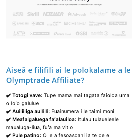
Aiseā e filifili ai le polokalame a le
Olymptrade Affiliate?
✔️ Totogi vave:
Tupe mama mai tagata faioloa uma
o loʻo galulue
✔️ Auiliiliga auiliili:
Fuainumera i le taimi moni
✔️ Meafaigaluega faʻalauiloa:
Itulau tulaueleele
maualuga-liua, fuʻa ma vitio
✔️ Pule patino:
O le a fesoasoani ia te oe e