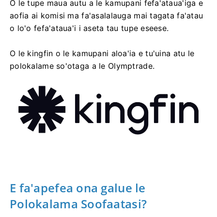
O le tupe maua autu a le kamupani fefa'ataua'iga e
aofia ai komisi ma fa'asalalauga mai tagata fa'atau
o lo'o fefa'ataua'i i aseta tau tupe eseese.
O le kingfin o le kamupani aloa'ia e tu'uina atu le
polokalame so'otaga a le Olymptrade.
E fa'apefea ona galue le
Polokalama Soofaatasi?