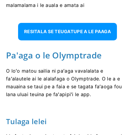
malamalama i le auala e amata ai
RESITALA SE TEUGATUPE A LE PAAGA
Pa'aga o le Olymptrade
O loʻo matou sailia ni paʻaga vavalalata e
faʻalautele ai le alalafaga o Olymptrade. O le a e
mauaina se taui pe a faia e se tagata faʻaoga fou
lana uluai teuina pe faʻapipiʻi le app.
Tulaga lelei