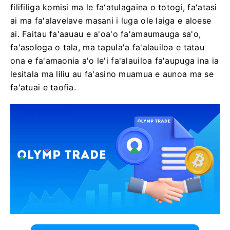
filifiliga komisi ma le faʻatulagaina o totogi, faʻatasi
ai ma faʻalavelave masani i luga ole laiga e aloese
ai. Faitau fa'aauau e a'oa'o fa'amaumauga sa'o,
fa'asologa o tala, ma tapula'a fa'alauiloa e tatau
ona e fa'amaonia a'o le'i fa'alauiloa fa'aupuga ina ia
lesitala ma liliu au fa'asino muamua e aunoa ma se
fa'atuai e taofia.