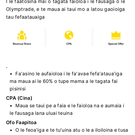
I le faatosina mai o tagata faioloa i le fausaga o le
Olymptrade, e te maua ai taui mo a latou gaoioiga
tau fefaatauaiga
.
Fa'asino le aufaioloa i le fa'avae fefa'ataua'iga
ma maua ai le 60% o tupe mama a le tagata fai
pisinisi
CPA (Cina)
Maua se taui pe a faia e le faioloa na e aumaia i
le fausaga lana uluai teuina
Ofo Faapitoa
O le feoa'iga e te tu'uina atu o le a iloiloina e tusa