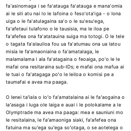
fa'asinomaga i se fa'atauga fa'atauga e mana'omia
ai le sili atu nai lo le lafoina o feso'ota'iga - o lona
uiga o le fa'atulagaina sa'o o le su'esu'ega,
fa'afetaui tulafono o le tausisia, ma le iloa pe
fa'afefea ona fa'atatauina suiga ma totogi. O le tele
o tagata fa'alauiloa fou ua fa'atumau ona ua latou
misia le fa'amaoniaina o fa'amatalaga, le
malamalama i ala fa'atagaina o feoaiga, po'o le le
mafai ona resitaraina sub-IDs; e mafai ona mafua ai
le tuai o faʻatagaga poʻo le leiloa o komisi pe a
taumafai e avea ma paaga.
O lenei taʻiala o loʻo faʻamatalaina ai le faʻaogaina o
laʻasaga i luga ole laiga e auai i le polokalame a le
Olymptrade ma avea ma paaga: mea e sauniuni mo
le resitalaina, le faʻamaoniga siaki, faʻafefea ona
fatuina ma suʻega suʻega soʻotaga, o se aotelega o