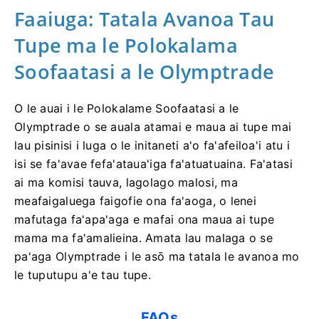
Faaiuga: Tatala Avanoa Tau
Tupe ma le Polokalama
Soofaatasi a le Olymptrade
O le auai i le Polokalame Soofaatasi a le
Olymptrade o se auala atamai e maua ai tupe mai
lau pisinisi i luga o le initaneti a'o fa'afeiloa'i atu i
isi se fa'avae fefa'ataua'iga fa'atuatuaina. Fa'atasi
ai ma komisi tauva, lagolago malosi, ma
meafaigaluega faigofie ona fa'aoga, o lenei
mafutaga fa'apa'aga e mafai ona maua ai tupe
mama ma fa'amalieina. Amata lau malaga o se
pa'aga Olymptrade i le asō ma tatala le avanoa mo
le tuputupu a'e tau tupe.
FAQs