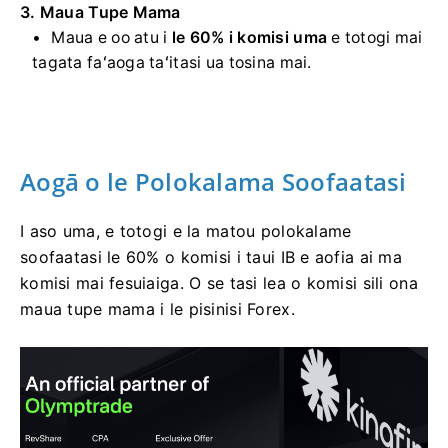
3. Maua Tupe Mama
Maua e oo atu i
le 60% i komisi uma
e totogi mai
tagata faʻaoga taʻitasi ua tosina mai.
Aogā o le Polokalama Soofaatasi
I aso uma, e totogi e la matou polokalame
soofaatasi le 60% o komisi i taui IB e aofia ai ma
komisi mai fesuiaiga. O se tasi lea o komisi sili ona
maua tupe mama i le pisinisi Forex.