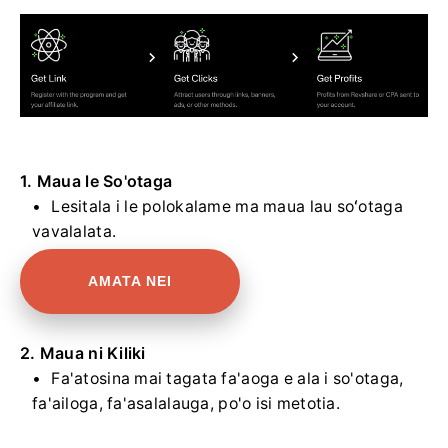
1. Maua le So'otaga
Lesitala i le polokalame ma maua lau soʻotaga
vavalalata.
AMATA NEI
2. Maua ni Kiliki
Fa'atosina mai tagata fa'aoga e ala i so'otaga,
fa'ailoga, fa'asalalauga, po'o isi metotia.