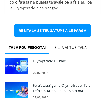
po'o fa'asaina ituaiga ta'avale pe a fa'alauiloa
le Olymptrade o se paaga?
RESITALA SE TEUGATUPE A LE PAAGA
TALA FOU FESOOTAI
SILI MAI TUSITALA
Olymptrade Ulufale
29/07/2026
Fefa'ataua'iga ile Olymptrade: Tu'u
Fefa'ataua'iga, Faitau Siata ma
Pulea Tulaga lamatia
24/07/2026