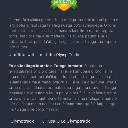
O lenei fa'asalalauga ose feso'ota'iga tau fefa'ataua'iga ma e
le'o aofia ai fautuaga fa'afaigaluega po'o su'esu'ega. O lona
anotusi o loʻo faʻatusalia ai manatu lautele o matou tagata
tomai faapitoa ma e le mafaufauina tulaga patino a le au
faitau taʻitasi, poto faʻafaigaluegaina, poʻo tulaga tau tupe o
loʻo iai nei.
Unofficial website of the Olymp Trade
Fa'asilasilaga lautele o Tulaga lamatia
: O oloa tau
fefaʻatauaʻiga o loʻo ofoina mai e le kamupani o loʻo lisiina i
luga o lenei upega tafaʻilagi o loʻo i ai se tulaga maualuga o
le lamatiaga ma e mafai ona iʻu ai i le leiloa o au tupe uma. E
tatau ona e mafaufau pe mafai ona e gafatia e ave le tulaga
maualuga o le leiloa o lau tupe. Aʻo leʻi filifili e fefaʻatauaʻi, e
tatau ona e faʻamautinoa e te malamalama i tulaga lamatia o
loʻo aʻafia ai ma mafaufau i au faʻamoemoega faʻafaigaluega
ma tulaga o le poto masani.
Olymptrade
E Tusa O Le Olymptrade