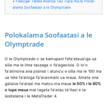
Faaiuga: Tatala Avanoa Tau Tupe ma le Polok
alama Soofaatasi a le Olymptrade
Polokalama Soofaatasi a le
Olymptrade
O le Olymptrade o se kamupani fefa'ataua'iga ua
silia ma le lima tausaga o fa'agaoioia. O lo'o
fa'atinoina ana pisinisi i atunu'u e silia ma le 100 ma
ua tele fa'ailoga fa'avaomalo ua maua. Amata ona
galulue fa'atasi ma matou ma maua
le 50% i le 60%
o tupe maua
mai tagata fa'atau ta'itasi e te
lesitalaina i le MetaTrader 4.