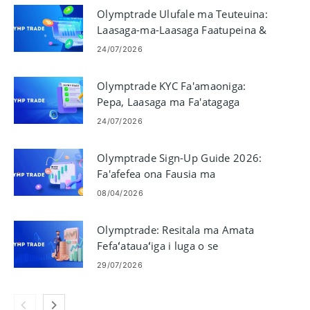
Olymptrade Ulufale ma Teuteuina:
Laasaga-ma-Laasaga Faatupeina &
Tapulaa
24/07/2026
Olymptrade KYC Fa'amaoniga:
Pepa, Laasaga ma Fa'atagaga
24/07/2026
Olymptrade Sign-Up Guide 2026:
Fa'afefea ona Fausia ma
Fa'amaonia lau Fa'amatalaga
08/04/2026
Saosaoa
Olymptrade: Resitala ma Amata
Fefaʻatauaʻiga i luga o se
Teugatupe Demo
29/07/2026