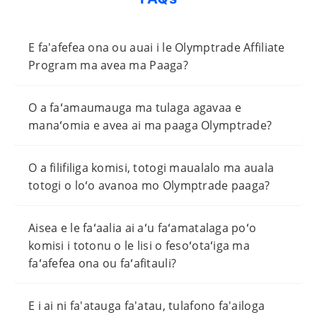
E fa'afefea ona ou auai i le Olymptrade Affiliate
Program ma avea ma Paaga?
O a faʻamaumauga ma tulaga agavaa e
manaʻomia e avea ai ma paaga Olymptrade?
O a filifiliga komisi, totogi maualalo ma auala
totogi o loʻo avanoa mo Olymptrade paaga?
Aisea e le faʻaalia ai aʻu faʻamatalaga poʻo
komisi i totonu o le lisi o fesoʻotaʻiga ma
faʻafefea ona ou faʻafitauli?
E i ai ni fa'atauga fa'atau, tulafono fa'ailoga