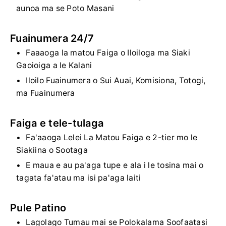
aunoa ma se Poto Masani
Fuainumera 24/7
Faaaoga la matou Faiga o Iloiloga ma Siaki
Gaoioiga a le Kalani
Iloilo Fuainumera o Sui Auai, Komisiona, Totogi,
ma Fuainumera
Faiga e tele-tulaga
Fa'aaoga Lelei La Matou Faiga e 2-tier mo le
Siakiina o Sootaga
E maua e au pa'aga tupe e ala i le tosina mai o
tagata fa'atau ma isi pa'aga laiti
Pule Patino
Lagolago Tumau mai se Polokalama Soofaatasi