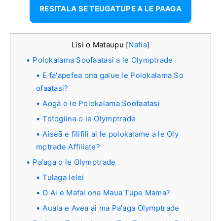
RESITALA SE TEUGATUPE A LE PAAGA
Lisi o Mataupu
Natia
[
]
Polokalama Soofaatasi a le Olymptrade
E fa'apefea ona galue le Polokalama So
ofaatasi?
Aogā o le Polokalama Soofaatasi
Totogiina o le Olymptrade
Aiseā e filifili ai le polokalame a le Oly
mptrade Affiliate?
Pa'aga o le Olymptrade
Tulaga lelei
O Ai e Mafai ona Maua Tupe Mama?
Auala e Avea ai ma Pa'aga Olymptrade