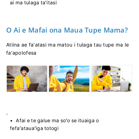
ai ma tulaga ta'itasi
O Ai e Mafai ona Maua Tupe Mama?
Atiina ae fa'atasi ma matou i tulaga tau tupe ma le
fa'apolofesa
.
Afai e te galue ma soʻo se ituaiga o
fefaʻatauaʻiga totogi