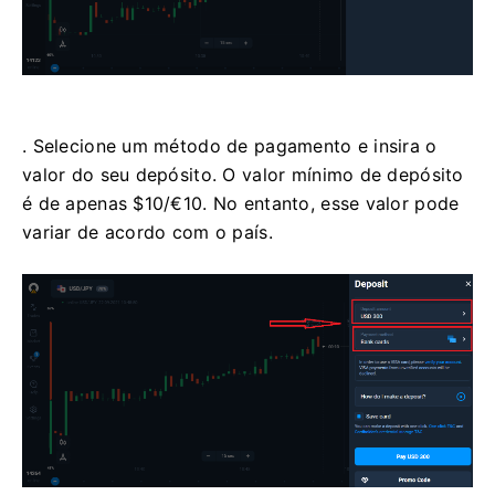
. Selecione um método de pagamento e insira o
valor do seu depósito. O valor mínimo de depósito
é de apenas $10/€10. No entanto, esse valor pode
variar de acordo com o país.