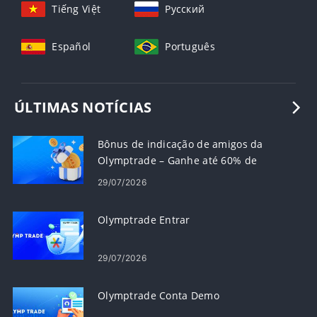
Tiếng Việt
Русский
Español
Português
ÚLTIMAS NOTÍCIAS
Bônus de indicação de amigos da
Olymptrade – Ganhe até 60% de
comissão sobre indicações
29/07/2026
Olymptrade Entrar
29/07/2026
Olymptrade Conta Demo