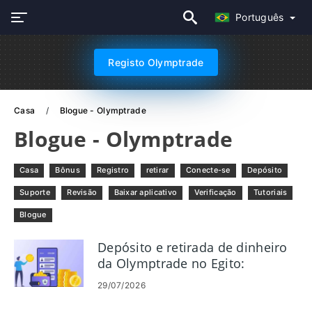
Português
Registo Olymptrade
Casa
Blogue - Olymptrade
Blogue - Olymptrade
Casa
Bônus
Registro
retirar
Conecte-se
Depósito
Suporte
Revisão
Baixar aplicativo
Verificação
Tutoriais
Blogue
Depósito e retirada de dinheiro
da Olymptrade no Egito:
métodos, limites e tempos
29/07/2026