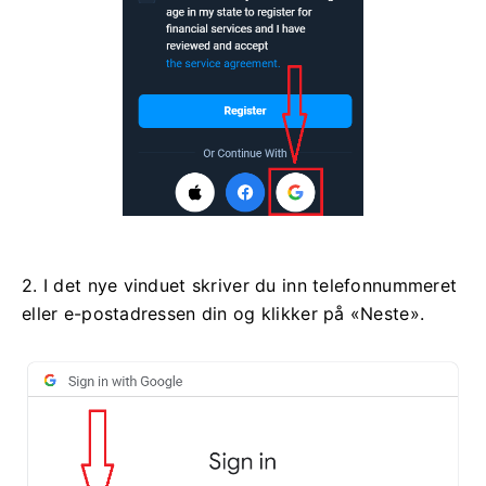
2. I det nye vinduet skriver du inn telefonnummeret
eller e-postadressen din og klikker på «Neste».