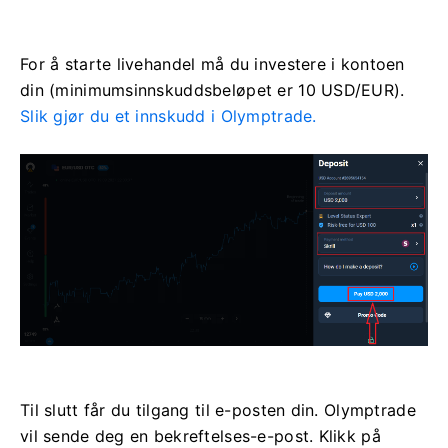
For å starte livehandel må du investere i kontoen
din (minimumsinnskuddsbeløpet er 10 USD/EUR).
Slik gjør du et innskudd i Olymptrade.
Til slutt får du tilgang til e-posten din. Olymptrade
vil sende deg en bekreftelses-e-post. Klikk på