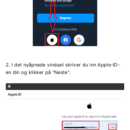
2. I det nyåpnede vinduet skriver du inn Apple-ID-
en din og klikker på "Neste".