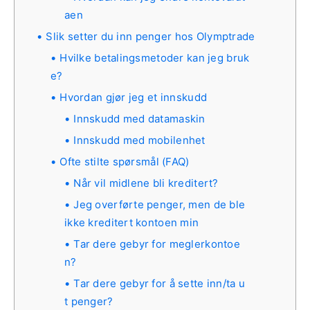
aen
Slik setter du inn penger hos Olymptrade
Hvilke betalingsmetoder kan jeg bruk
e?
Hvordan gjør jeg et innskudd
Innskudd med datamaskin
Innskudd med mobilenhet
Ofte stilte spørsmål (FAQ)
Når vil midlene bli kreditert?
Jeg overførte penger, men de ble
ikke kreditert kontoen min
Tar dere gebyr for meglerkontoe
n?
Tar dere gebyr for å sette inn/ta u
t penger?