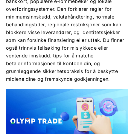
bankkort, populære e-lommebøker og lokale
overføringssystemer. Den forklarer regler for
minimumsinnskudd, valutahåndtering, normale
behandlingstider, regionale restriksjoner som kan
blokkere visse leverandører, og identitetssjekker
som kan forsinke finansiering eller uttak. Du finner
også trinnvis feilsøking for mislykkede eller
ventende innskudd, tips for å matche
betalerinformasjonen til kontoen din, og
grunnleggende sikkerhetspraksis for å beskytte
midlene dine og fremskynde godkjenningen.