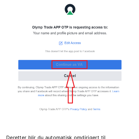
Deretter blir du automatisk omdirigert til