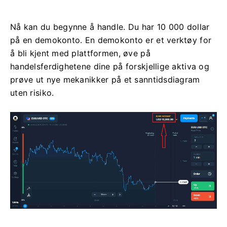
Nå kan du begynne å handle. Du har 10 000 dollar
på en demokonto. En demokonto er et verktøy for
å bli kjent med plattformen, øve på
handelsferdighetene dine på forskjellige aktiva og
prøve ut nye mekanikker på et sanntidsdiagram
uten risiko.