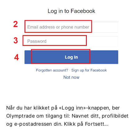
Når du har klikket på «Logg inn»-knappen, ber
Olymptrade om tilgang til: Navnet ditt, profilbildet
og e-postadressen din. Klikk på Fortsett...