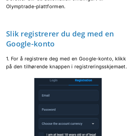
Olymptrade-plattformen.
Slik registrerer du deg med en
Google-konto
1. For å registrere deg med en Google-konto, klikk
på den tilhørende knappen i registreringsskjemaet.