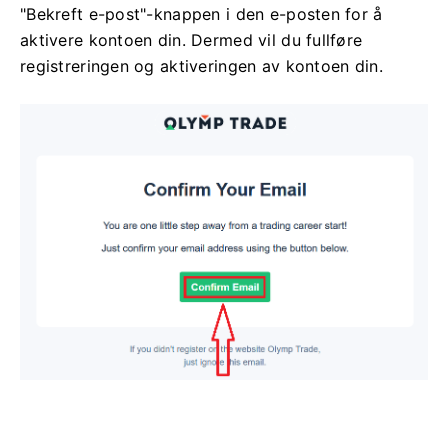
"Bekreft e-post"-knappen i den e-posten for å
aktivere kontoen din. Dermed vil du fullføre
registreringen og aktiveringen av kontoen din.