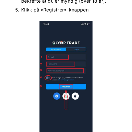
bekrefte at du er myndig (over 18 år).
Klikk på «Registrer»-knappen