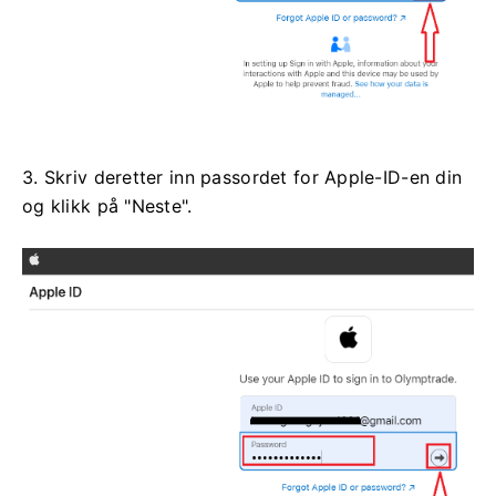
3. Skriv deretter inn passordet for Apple-ID-en din
og klikk på "Neste".