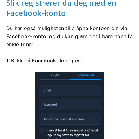
Slik registrerer du deg med en
Facebook-konto
Du har også muligheten til å åpne kontoen din via
Facebook-konto, og du kan gjøre det i bare noen få
enkle trinn:
1. Klikk på
Facebook-
knappen