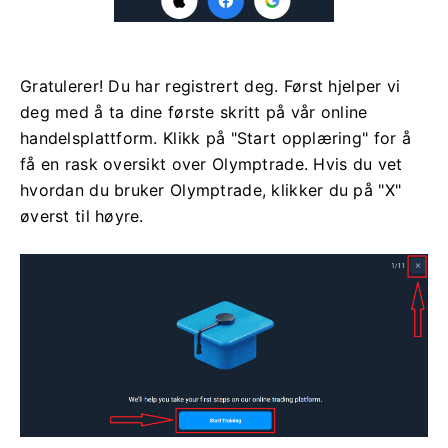
Gratulerer! Du har registrert deg. Først hjelper vi
deg med å ta dine første skritt på vår online
handelsplattform. Klikk på "Start opplæring" for å
få en rask oversikt over Olymptrade. Hvis du vet
hvordan du bruker Olymptrade, klikker du på "X"
øverst til høyre.