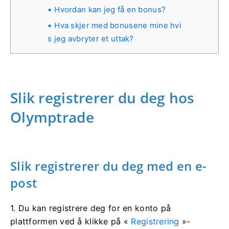
Hvordan kan jeg få en bonus?
Hva skjer med bonusene mine hvi
s jeg avbryter et uttak?
Slik registrerer du deg hos
Olymptrade
Slik registrerer du deg med en e-
post
1. Du kan registrere deg for en konto på
plattformen ved å klikke på «
Registrering
»-