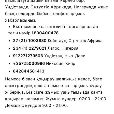
қабылдауға дайын қызметкерлер бар.
Үндістанда, Оңтүстік Африкада, Нигерияда және
басқа елдерде бізбен телефон арқылы
хабарласыңыз.
Вьетнамнан келген клиенттерге арналған
тегін нөмір
1800400478
27 (21) 1003880
Кейптаун, Оңтүстік Африка
234 (1) 2279021
Лагос, Нигерия
912271279506
Үндістан, Нью-Дели
+35725030996
Никосия, Кипр
842844581413
Немесе бізден қоңырау шалғыңыз келсе, бізге
электрондық пошта немесе чат арқылы сұрау
жіберіңіз. Біз сізге жұмыс уақытымызда қайта
қоңырау шаламыз. Жұмыс күндері 07:00 - 22:00
Демалыс күндері 9:00 - 21:00.