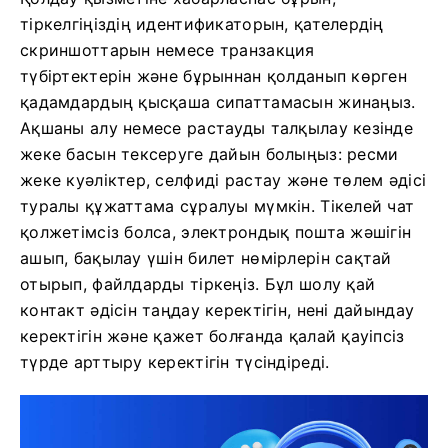
тіркелгіңіздің идентификаторын, қателердің
скриншоттарын немесе транзакция
түбіртектерін және бұрыннан қолданып көрген
қадамдардың қысқаша сипаттамасын жинаңыз.
Ақшаны алу немесе растауды талқылау кезінде
жеке басын тексеруге дайын болыңыз: ресми
жеке куәліктер, селфиді растау және төлем әдісі
туралы құжаттама сұралуы мүмкін. Тікелей чат
қолжетімсіз болса, электрондық пошта жәшігін
ашып, бақылау үшін билет нөмірлерін сақтай
отырып, файлдарды тіркеңіз. Бұл шолу қай
контакт әдісін таңдау керектігін, нені дайындау
керектігін және қажет болғанда қалай қауіпсіз
түрде арттыру керектігін түсіндіреді.