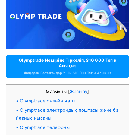
Olymptrade Нөміріне Тіркеліп, $10 000 Тегін
Алыңыз
Жаңадан Бастағандар Үшін $10 000 Тегін Алыңыз
Мазмұны
Жасыру
[
]
Olymptrade онлайн чаты
Olymptrade электрондық поштасы және ба
йланыс нысаны
Olymptrade телефоны