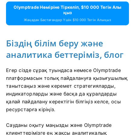
Olymptrade Нөміріне Тіркеліп, $10 000 Тегін Алы
Ңыз
Жаңадан Бастағандар Үшін $10 000 Тегін Алыңыз
Біздің білім беру және
аналитика беттеріміз, блог
Егер сізде сұрақ туындаса немесе Olymptrade
платформасын толық пайдалануға қызығушылық
танытсаңыз және керемет стратегияларды,
индикаторларды және басқа да құралдарды
қалай пайдалану керектігін білгіңіз келсе, осы
ресурстарға кіріңіз.
Сауданы оқыту маңызды және Olymptrade
клиенттерімізге ең жақсы аналитикалық