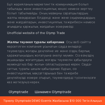
Бұл жарияланым маркетингтік коммуникация болып
табылады және инвестициялық кеңес немесе зерттеу
болып табылмайды. Оның мазмұны сарапшылардың
жалпы көзқарасын білдіреді және жеке оқырмандардың
жеке жағдайларын, инвестициялық тәжірибесін немесе
ағымдағы қаржылық жағдайын ескермейді.
Unofficial website of the Olymp Trade
Жалпы тәуекел туралы хабарлама
: Осы веб-сайтта
көрсетілген компания ұсынатын сауда өнімдері
тәуекелдің жоғары деңгейіне ие және сіздің барлық
қаражатыңыздың жоғалуына әкелуі мүмкін. Сіз өзіңіздің
ақшаңызды жоғалтудың жоғары тәуекелін қабылдауға
мүмкіндігіңіз бар-жоғын ойластыруыңыз керек. Сауда-
саттық туралы шешім қабылдамас бұрын, сіз
инвестициялық мақсаттарыңыз бен тәжірибе
деңгейіңізді ескере отырып, тәуекелдерді түсінгеніңізге
көз жеткізуіңіз керек.
Olymptrade
Шамамен Olymptrade
Серіктестік Бағдарламасы
Кіру
Тіркелу
Тіркелу Olymptrade DEMO Есептік Жазбасына $10 000 Тегін Алыңыз