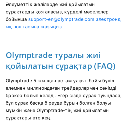
Әлеуметтік желілерде жиі қойылатын
сұрақтарды қоя аласыз, күрделі мәселелер
бойынша
support-en@olymptrade.com
электронд
ық поштасына жазыңыз.
Olymptrade туралы жиі
қойылатын сұрақтар (FAQ)
Olymptrade 5 жылдан астам уақыт бойы бүкіл
әлемнен миллиондаған трейдерлермен сенімді
брокер болып келеді. Егер сізде сұрақ туындаса,
бұл сұрақ басқа біреуде бұрын болған болуы
мүмкін және Olymptrade-тің жиі қойылатын
сұрақтары өте кең.