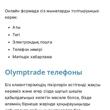
Онлайн формада сіз мыналарды толтыруыңыз
керек:
Аты
Тегі
Электрондық пошта
Телефон нөмірі
Мәтіндік хабарлама
Olymptrade телефоны
Біз клиенттеріміздің пікірлерін естігенді жақсы
көреміз және егер сізде шұғыл шешім
қабылдағыңыз келетін мәселе болса, бізде
әлемнің бірнеше жерінде қоңырауыңызды