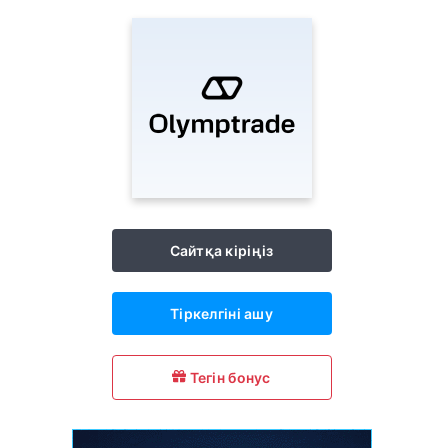
Сайтқа кіріңіз
Тіркелгіні ашу
Тегін бонус