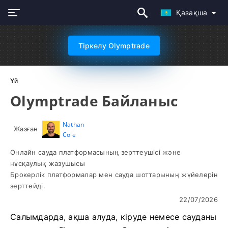
Қазақша
Тіркелу Olymptrade
Үй
Olymptrade Байланыс
Nathan
Жазған
Cole
Онлайн сауда платформасының зерттеушісі және
нұсқаулық жазушысы
Брокерлік платформалар мен сауда шоттарының жүйелерін
зерттейді.
22/07/2026
Салымдарда, ақша алуда, кіруде немесе сауданы