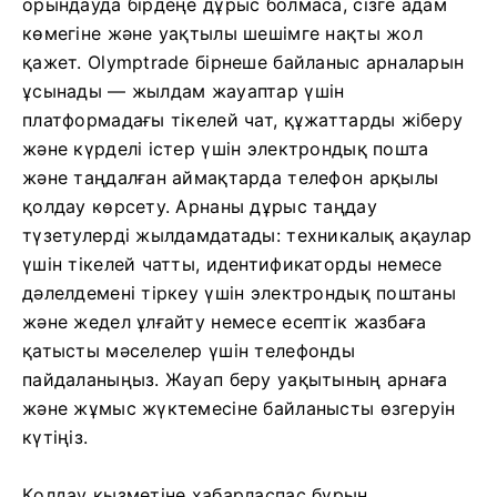
орындауда бірдеңе дұрыс болмаса, сізге адам
көмегіне және уақтылы шешімге нақты жол
қажет. Olymptrade бірнеше байланыс арналарын
ұсынады — жылдам жауаптар үшін
платформадағы тікелей чат, құжаттарды жіберу
және күрделі істер үшін электрондық пошта
және таңдалған аймақтарда телефон арқылы
қолдау көрсету. Арнаны дұрыс таңдау
түзетулерді жылдамдатады: техникалық ақаулар
үшін тікелей чатты, идентификаторды немесе
дәлелдемені тіркеу үшін электрондық поштаны
және жедел ұлғайту немесе есептік жазбаға
қатысты мәселелер үшін телефонды
пайдаланыңыз. Жауап беру уақытының арнаға
және жұмыс жүктемесіне байланысты өзгеруін
күтіңіз.
Қолдау қызметіне хабарласпас бұрын,