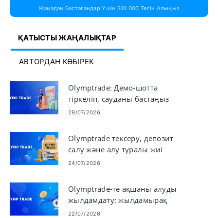
Жаңадан Бастағандар Үшін $10 000 Тегін Алыңыз
ҚАТЫСТЫ ЖАҢАЛЫҚТАР
АВТОРДАН КӨБІРЕК
Olymptrade: Демо-шотта
тіркеліп, сауданы бастаңыз
29/07/2026
Olymptrade тексеру, депозит
салу және алу туралы жиі
қойылатын сұрақтар
24/07/2026
Olymptrade-те ақшаны алуды
жылдамдату: жылдамырақ
төлемдерге қадамдар
22/07/2026