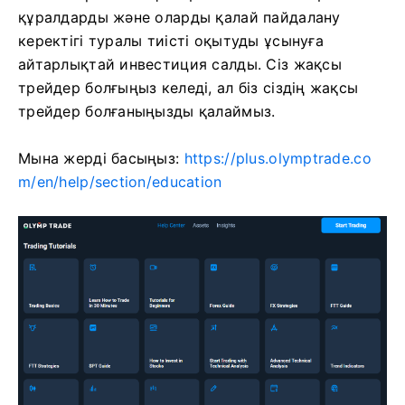
құралдарды және оларды қалай пайдалану
керектігі туралы тиісті оқытуды ұсынуға
айтарлықтай инвестиция салды. Сіз жақсы
трейдер болғыңыз келеді, ал біз сіздің жақсы
трейдер болғаныңызды қалаймыз.
Мына жерді басыңыз:
https://plus.olymptrade.co
m/en/help/section/education