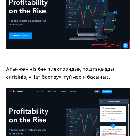
Аты-жөніңіз бен электрондық поштаңызды
енгізіңіз, «Чат бастау» түймесін басыңыз.