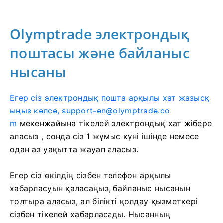
Olymptrade электрондық
поштасы және байланыс
нысаны
Егер сіз электрондық пошта арқылы хат жазысқ
ыңыз келсе,
support-en@olymptrade.co
m
мекенжайына тікелей электрондық хат жібере
аласыз
, сонда сіз 1 жұмыс күні ішінде немесе
одан аз уақытта жауап аласыз.
Егер сіз өкілдің сізбен телефон арқылы
хабарласуын қаласаңыз, байланыс нысанын
толтыра аласыз, ал білікті қолдау қызметкері
сізбен тікелей хабарласады. Нысанның