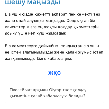
шешу маңызды
Біз үшін сіздің қажетті ақпарат пен көмекті тез
және оңай алуыңыз маңызды. Сондықтан біз
клиенттерімізге ең жақсы қолдау қызметтерін
ұсыну үшін көп күш жұмсадық.
Біз көмектесуге дайынбыз, сондықтан сіз үшін
не істей алатынымызды және қалай жұмыс істеп
жатқанымызды бізге хабарлаңыз.
ЖҚС
Тікелей чат арқылы Olymptrade қолдау
қызметіне қалай хабарласуға болады?