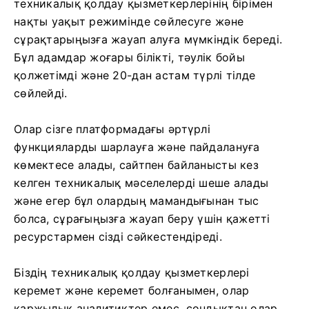
техникалық қолдау қызметкерлерінің бірімен
нақты уақыт режимінде сөйлесуге және
сұрақтарыңызға жауап алуға мүмкіндік береді.
Бұл адамдар жоғары білікті, тәулік бойы
қолжетімді және 20-дан астам түрлі тілде
сөйлейді.
Олар сізге платформадағы әртүрлі
функцияларды шарлауға және пайдалануға
көмектесе алады, сайтпен байланысты кез
келген техникалық мәселелерді шеше алады
және егер бұл олардың мамандығынан тыс
болса, сұрағыңызға жауап беру үшін қажетті
ресурстармен сізді сәйкестендіреді.
Біздің техникалық қолдау қызметкерлері
керемет және керемет болғанымен, олар
қаржылық аналитиктер емес, сондықтан олар