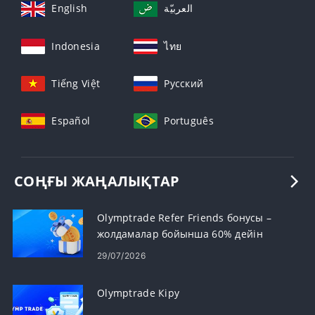
English
العربيّة
Indonesia
ไทย
Tiếng Việt
Русский
Español
Português
СОҢҒЫ ЖАҢАЛЫҚТАР
Olymptrade Refer Friends бонусы –
жолдамалар бойынша 60% дейін
комиссия алыңыз
29/07/2026
Olymptrade Кіру