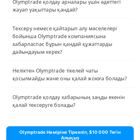
Olymptrade қолдау арналары үшін әдеттегі
жауап уақыттары қандай?
Тексеру немесе қайтарып алу мәселелері
бойынша Olymptrade компаниясына
хабарласпас бұрын қандай құжаттарды
дайындауым керек?
Неліктен Olymptrade тікелей чаты
қосылмайды және оны қалай жоюға болады?
Olymptrade қолдау хабарының заңды екенін
қалай тексеруге болады?
Olymptrade Нөміріне Тіркеліп, $10 000 Тегін
Алыңыз