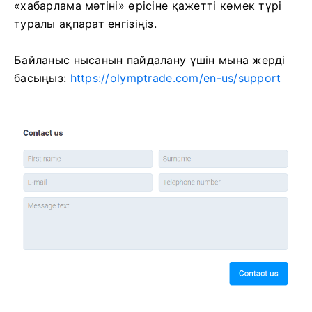
«хабарлама мәтіні» өрісіне қажетті көмек түрі
туралы ақпарат енгізіңіз.
Байланыс нысанын пайдалану үшін мына жерді
басыңыз:
https://olymptrade.com/en-us/support