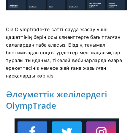
Сіз Olymptrade-те сәтті сауда жасау үшін
қажеттінің бәрін осы клиенттерге бағытталған
салалардан таба аласыз. Біздің танымал
блогымыздан соңғы үрдістер мен жаңалықтар
туралы тыңдаңыз, тікелей вебинарларда өзара
әрекеттесіңіз немесе жай ғана жазылған
нұсқаларды көріңіз.
Әлеуметтік желілердегі
OlympTrade