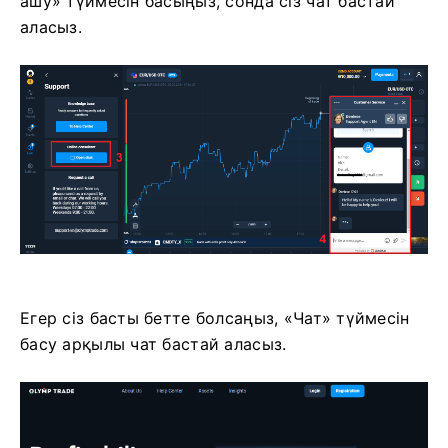
ашу» түймесін басыңыз, сонда сіз чат бастай
аласыз.
Егер сіз басты бетте болсаңыз, «Чат» түймесін
басу арқылы чат бастай аласыз.