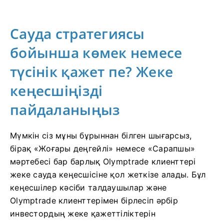
Сауда стратегиясы
бойынша көмек немесе
түсінік қажет пе? Жеке
кеңесшіңізді
пайдаланыңыз
Мүмкін сіз мұны бұрыннан білген шығарсыз,
бірақ «Жоғары деңгейлі» немесе «Сарапшы»
мәртебесі бар барлық Olymptrade клиенттері
жеке сауда кеңесшісіне қол жеткізе алады. Бұл
кеңесшілер кәсіби талдаушылар және
Olymptrade клиенттерімен бірлесіп әрбір
инвестордың жеке қажеттіліктерін