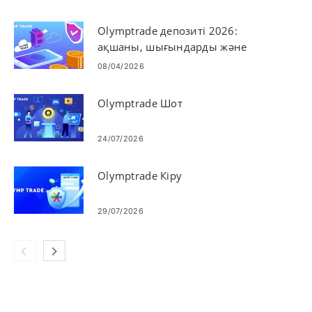
Olymptrade депозиті 2026:
ақшаны, шығындарды және
бекіту уақытын қосу бойынша
08/04/2026
қадамдық нұсқаулық
Olymptrade Шот
24/07/2026
Olymptrade Кіру
29/07/2026