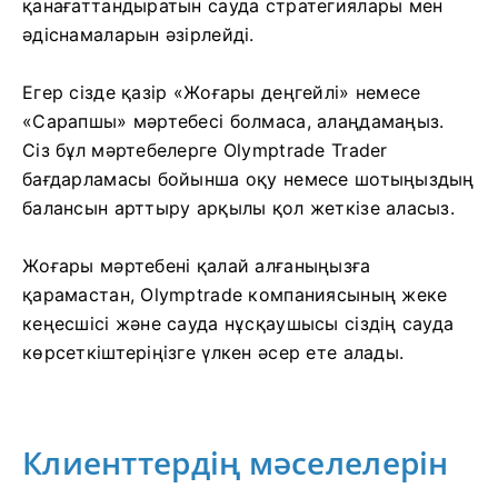
қанағаттандыратын сауда стратегиялары мен
әдіснамаларын әзірлейді.
Егер сізде қазір «Жоғары деңгейлі» немесе
«Сарапшы» мәртебесі болмаса, алаңдамаңыз.
Сіз бұл мәртебелерге Olymptrade Trader
бағдарламасы бойынша оқу немесе шотыңыздың
балансын арттыру арқылы қол жеткізе аласыз.
Жоғары мәртебені қалай алғаныңызға
қарамастан, Olymptrade компаниясының жеке
кеңесшісі және сауда нұсқаушысы сіздің сауда
көрсеткіштеріңізге үлкен әсер ете алады.
Клиенттердің мәселелерін