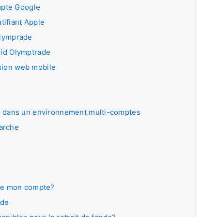
mpte Google
ifiant Apple
Olymprade
oid Olymptrade
sion web mobile
 dans un environnement multi-comptes
arche
de mon compte?
ade