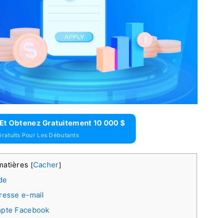
Et Obtenez Gratuitement 10 000 $
ratuits Pour Les Débutants
matières
Cacher
[
]
de
resse e-mail
mpte Facebook