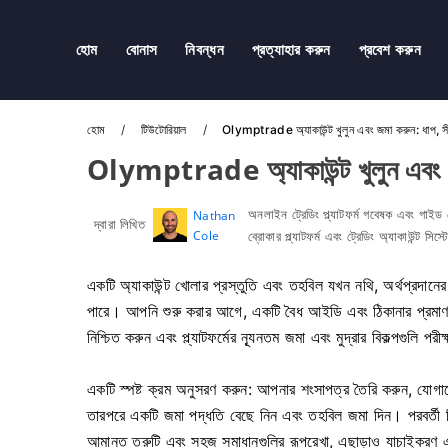
হোম
বোনাস
নিবন্ধন
প্রত্যাহার করুন
প্রবেশ করুন
হোম
টিউটোরিয়াল
Olymptrade অ্যাকাউন্ট খুলুন এবং জমা করুন: ধাপ, স
Olymptrade অ্যাকাউন্ট খুলুন এবং জম
অনলাইন ট্রেডিং প্ল্যাটফর্ম গবেষক এবং গাইড
Nathan
দ্বারা লিখিত
Cole
ব্রোকার প্ল্যাটফর্ম এবং ট্রেডিং অ্যাকাউন্ট সিস
একটি অ্যাকাউন্ট খোলার প্রস্তুতি এবং তহবিল যখন নথি, অর্থপ্রদানের 
পারে। আপনি শুরু করার আগে, একটি বৈধ আইডি এবং ঠিকানার প্রমাণ 
নিশ্চিত করুন এবং প্ল্যাটফর্মের ন্যূনতম জমা এবং মুদ্রার বিকল্পগুলি পর
একটি স্পষ্ট ক্রম অনুসরণ করুন: আপনার শংসাপত্র তৈরি করুন, যোগাযো
তারপরে একটি জমা পদ্ধতি বেছে নিন এবং তহবিল জমা দিন। পরবর্তী বিভ
আমানত ত্রুটি এবং সহজ সমাধানগুলির রূপরেখা, এছাড়াও যাচাইকরণ এ