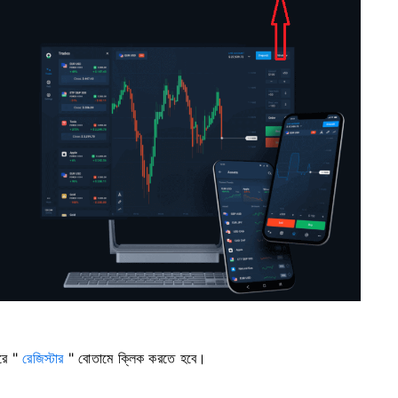
করে "
রেজিস্টার
" বোতামে ক্লিক করতে হবে।