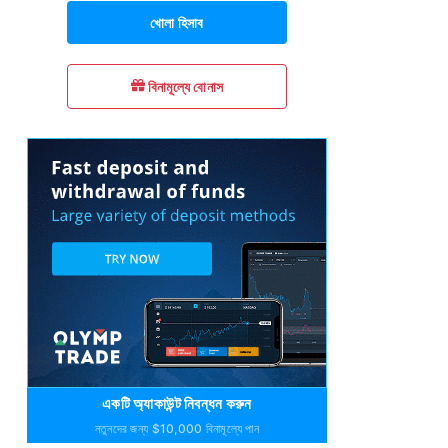
খোলা হিসাব
বিনামূল্যে বোনাস
একটি অ্যাকাউন্ট নিবন্ধন করুন
নতুনদের জন্য $10,000 বিনামূল্যে পান