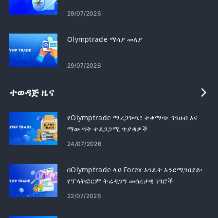
29/07/2026
Olymptrade ማሳያ መለያ
29/07/2026
ተወዳጅ ዜና
የOlymptrade ማረጋገጫ፣ ተቀማጭ ገንዘብ እና
ማውጣት ተደጋጋሚ ጥያቄዎች
24/07/2026
በOlymptrade ላይ Forex እንዴት እንደሚገበያይ፡
የፕላትፎርም ትሬዲንግ መሰረታዊ ነገሮች
22/07/2026