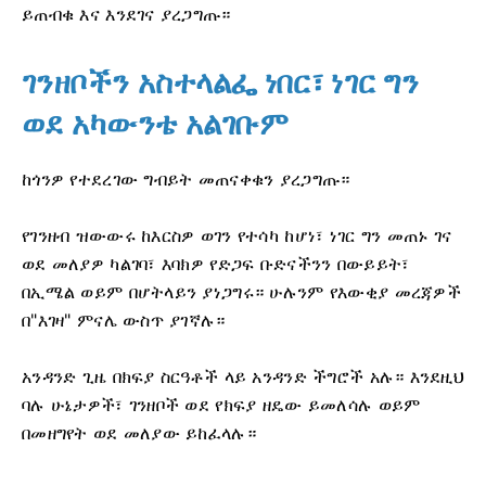
ይጠብቁ እና እንደገና ያረጋግጡ።
ገንዘቦችን አስተላልፌ ነበር፣ ነገር ግን
ወደ አካውንቴ አልገቡም
ከጎንዎ የተደረገው ግብይት መጠናቀቁን ያረጋግጡ።
የገንዘብ ዝውውሩ ከእርስዎ ወገን የተሳካ ከሆነ፣ ነገር ግን መጠኑ ገና
ወደ መለያዎ ካልገባ፣ እባክዎ የድጋፍ ቡድናችንን በውይይት፣
በኢሜል ወይም በሆትላይን ያነጋግሩ። ሁሉንም የእውቂያ መረጃዎች
በ"እገዛ" ምናሌ ውስጥ ያገኛሉ።
አንዳንድ ጊዜ በክፍያ ስርዓቶች ላይ አንዳንድ ችግሮች አሉ። እንደዚህ
ባሉ ሁኔታዎች፣ ገንዘቦች ወደ የክፍያ ዘዴው ይመለሳሉ ወይም
በመዘግየት ወደ መለያው ይከፈላሉ።