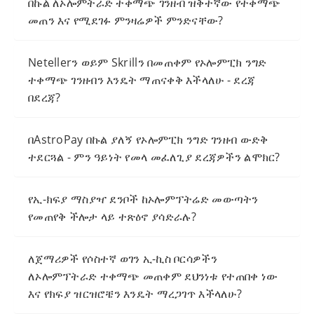
በኩል ለኦሎምትራድ ተቀማጭ ገንዘብ ዝቅተኛው የተቀማጭ
መጠን እና የሚደገፉ ምንዛሬዎች ምንድናቸው?
Netellerን ወይም Skrillን በመጠቀም የኦሎምፒክ ንግድ
ተቀማጭ ገንዘብን እንዴት ማጠናቀቅ እችላለሁ - ደረጃ
በደረጃ?
በAstroPay በኩል ያለኝ የኦሎምፒክ ንግድ ገንዘብ ውድቅ
ተደርጓል - ምን ዓይነት የመላ መፈለጊያ ደረጃዎችን ልሞክር?
የኢ-ክፍያ ማስያዣ ደንቦች ከኦሎምፕትሬድ መውጣትን
የመጠየቅ ችሎታ ላይ ተጽዕኖ ያሳድራሉ?
ለጀማሪዎች የሶስተኛ ወገን ኢ-ኪስ ቦርሳዎችን
ለኦሎምፕትራድ ተቀማጭ መጠቀም ደህንነቱ የተጠበቀ ነው
እና የክፍያ ዝርዝሮቼን እንዴት ማረጋገጥ እችላለሁ?