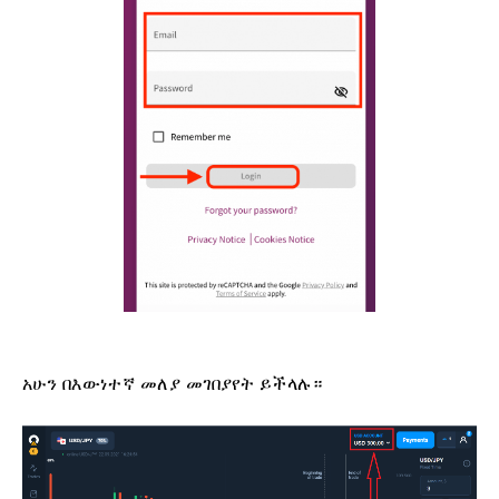
አሁን በእውነተኛ መለያ መገበያየት ይችላሉ።