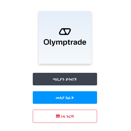
ጣቢያን ይጎብኙ
መለያ ክፈት
ነጻ ጉርሻ