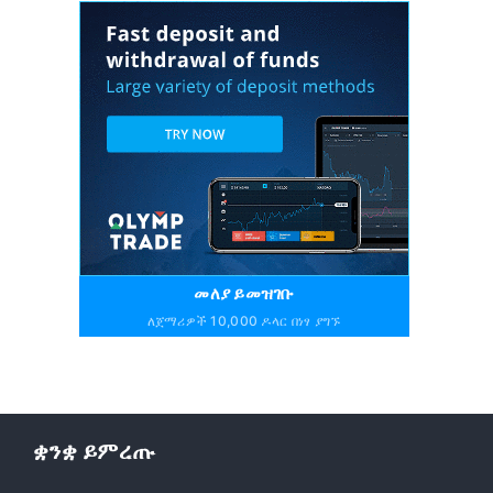
መለያ ይመዝገቡ
ለጀማሪዎች 10,000 ዶላር በነፃ ያግኙ
ቋንቋ ይምረጡ