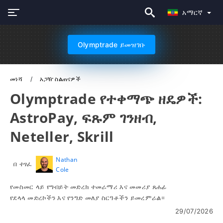
አማርኛ
Olymptrade ይመዝገቡ
መነሻ
አጋዥ ስልጠናዎች
Olymptrade የተቀማጭ ዘዴዎች:
AstroPay, ፍጹም ገንዘብ,
Neteller, Skrill
Nathan
በ ተፃፈ
Cole
የመስመር ላይ የግብይት መድረክ ተመራማሪ እና መመሪያ ጸሐፊ
የደላላ መድረኮችን እና የንግድ መለያ ስርዓቶችን ይመረምራል።
29/07/2026