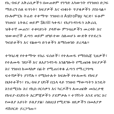
የኢ-ክፍያ አቅራቢዎችን በመጠቀም የንግድ አካውንት የገንዘብ ድጋፍ
ማድረግ ስለ ፍጥነት፣ ክፍያዎች እና ብቁነት ጥያቄዎችን ያስነሳል።
የኦሎምፒክ ትሬድ ተቀማጭ ገንዘብ በ AstroPay ካርድ፣ ፍፁም
ገንዘብ፣ ኔትለር ወይም Skrill ካቀዱ፣ የእያንዳንዱን አቅራቢ
ዝቅተኛ መጠን፣ ተቀባይነት ያላቸው ምንዛሬዎችን መረዳት እና
ዝውውሮች ፈጣን ወይም ዘግይተው ስለመሆኑ ውድቅ የተደረጉ
ግብይቶችን እና የልወጣ ድንቆችን ለማስወገድ ይረዳል።
ተግባራዊ የተቀማጭ የስራ ፍሰቶች፣ የተለመዱ የማስኬጃ ጊዜዎች፣
የተለመዱ ገደቦች እና ለእያንዳንዱ አገልግሎት የሚጠበቁ ክፍያዎች
እና ገንዘብ ከመላክዎ በፊት የሚጠናቀቁ ፈጣን የማረጋገጫ
ፍተሻዎችን ያገኛሉ። የሚከተሉት ክፍሎች የተለመዱ የክፍያ
ስህተቶችን፣ የኢ-ክፍያ ህጎች በኋላ ላይ ገንዘብ ማውጣትን እንዴት
እንደሚነኩ እና የኪስ ቦርሳዎን እና ካርዶችን ለመጠበቅ መሰረታዊ
የክፍያ-ደህንነት እርምጃዎችን ያደምቃሉ። ተገኝነት እንደ ሀገር እና
የመለያ አይነት ይለያያል፣ ስለዚህ የሚደገፉ ዘዴዎችን በመለያዎ
ዳሽቦርድ ያረጋግጡ።