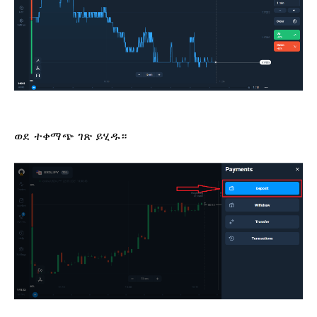
ወደ ተቀማጭ ገጽ ይሂዱ።