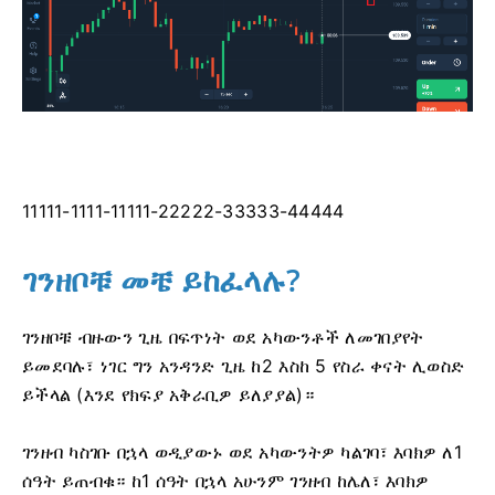
11111-1111-11111-22222-33333-44444
ገንዘቦቹ መቼ ይከፈላሉ?
ገንዘቦቹ ብዙውን ጊዜ በፍጥነት ወደ አካውንቶች ለመገበያየት
ይመደባሉ፣ ነገር ግን አንዳንድ ጊዜ ከ2 እስከ 5 የስራ ቀናት ሊወስድ
ይችላል (እንደ የክፍያ አቅራቢዎ ይለያያል)።
ገንዘብ ካስገቡ በኋላ ወዲያውኑ ወደ አካውንትዎ ካልገባ፣ እባክዎ ለ1
ሰዓት ይጠብቁ። ​​ከ1 ሰዓት በኋላ አሁንም ገንዘብ ከሌለ፣ እባክዎ