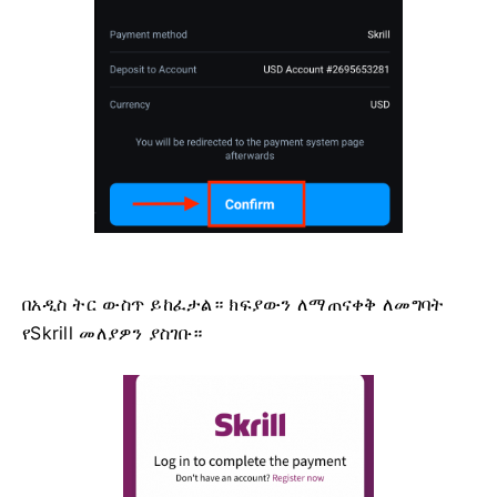
በአዲስ ትር ውስጥ ይከፈታል። ክፍያውን ለማጠናቀቅ ለመግባት
የSkrill መለያዎን ያስገቡ።