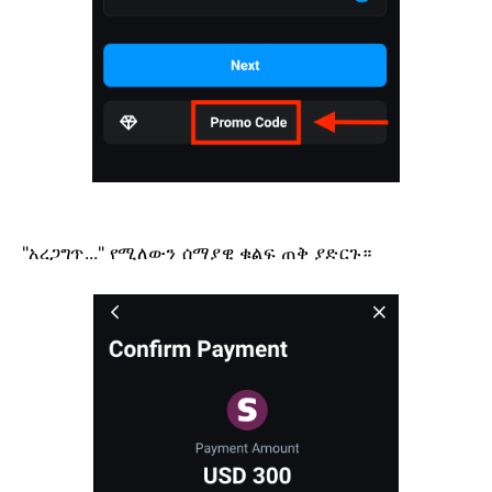
"አረጋግጥ..." የሚለውን ሰማያዊ ቁልፍ ጠቅ ያድርጉ።