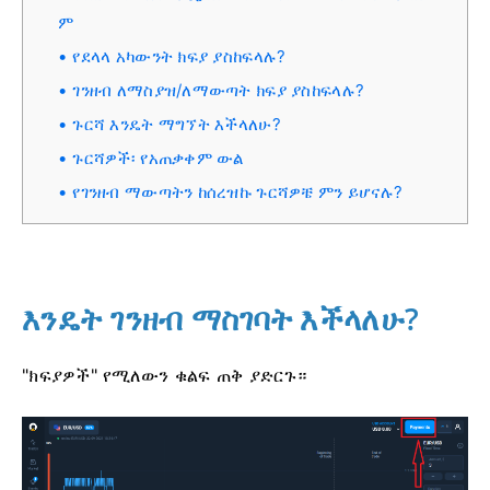
ም
የደላላ አካውንት ክፍያ ያስከፍላሉ?
ገንዘብ ለማስያዝ/ለማውጣት ክፍያ ያስከፍላሉ?
ጉርሻ እንዴት ማግኘት እችላለሁ?
ጉርሻዎች፡ የአጠቃቀም ውል
የገንዘብ ማውጣትን ከሰረዝኩ ጉርሻዎቼ ምን ይሆናሉ?
እንዴት ገንዘብ ማስገባት እችላለሁ?
"ክፍያዎች" የሚለውን ቁልፍ ጠቅ ያድርጉ።