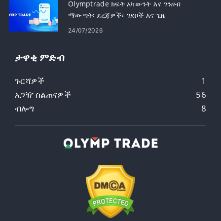
Olymptrade ክፍት አካውንት እና ገንዘብ
ማውጣት፡ ደረጃዎች፣ ገደቦች እና ጊዜ
24/07/2026
ታዋቂ ምድብ
ጉርሻዎች
1
አጋዥ ስልጠናዎች
56
ብሎግ
8