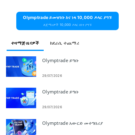
Olymptrade ይመዝገቡ እና ነጻ 10,000 ዶላር ያግኙ
ለጀማሪዎች 10,000 ዶላር በነፃ ያግኙ
ተዛማጅ ዜናዎች
ከደራሲ ተጨማሪ
Olymptrade ይግቡ
29/07/2026
Olymptrade ይግቡ
29/07/2026
Olymptrade አውርድ መተግበሪያ