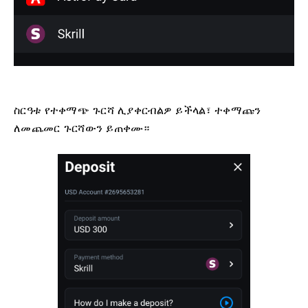
ስርዓቱ የተቀማጭ ጉርሻ ሊያቀርብልዎ ይችላል፣ ተቀማጩን
ለመጨመር ጉርሻውን ይጠቀሙ።