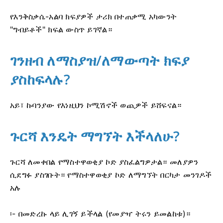
የእንቅስቃሴ-አልባ ክፍያዎች ታሪክ በተጠቃሚ አካውንት
"ግብይቶች" ክፍል ውስጥ ይገኛል።
ገንዘብ ለማስያዝ/ለማውጣት ክፍያ
ያስከፍላሉ?
አይ፣ ኩባንያው የእነዚህን ኮሚሽኖች ወጪዎች ይሸፍናል።
ጉርሻ እንዴት ማግኘት እችላለሁ?
ጉርሻ ለመቀበል የማስተዋወቂያ ኮድ ያስፈልግዎታል። መለያዎን
ሲደግፉ ያስገቡት። የማስተዋወቂያ ኮድ ለማግኘት በርካታ መንገዶች
አሉ
፡- በመድረኩ ላይ ሊገኝ ይችላል (የመያዣ ትሩን ይመልከቱ)።