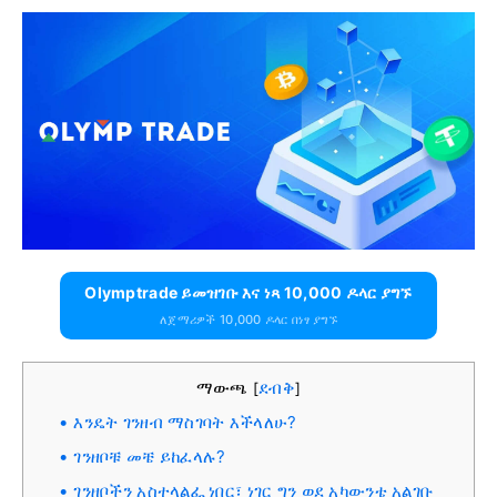
Olymptrade ይመዝገቡ እና ነጻ 10,000 ዶላር ያግኙ
ለጀማሪዎች 10,000 ዶላር በነፃ ያግኙ
ማውጫ
ደብቅ
[
]
እንዴት ገንዘብ ማስገባት እችላለሁ?
ገንዘቦቹ መቼ ይከፈላሉ?
ገንዘቦችን አስተላልፌ ነበር፣ ነገር ግን ወደ አካውንቴ አልገቡ