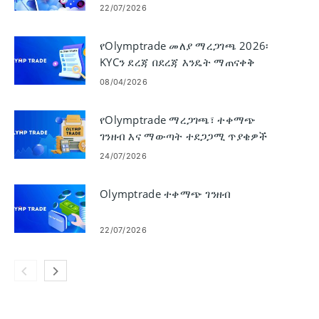
22/07/2026
የOlymptrade መለያ ማረጋገጫ 2026፡
KYCን ደረጃ በደረጃ እንዴት ማጠናቀቅ
እንደሚቻል
08/04/2026
የOlymptrade ማረጋገጫ፣ ተቀማጭ
ገንዘብ እና ማውጣት ተደጋጋሚ ጥያቄዎች
24/07/2026
Olymptrade ተቀማጭ ገንዘብ
22/07/2026