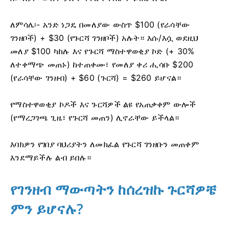
ለምሳሌ፡- አንድ ነጋዴ በመለያው ውስጥ $100 (የራሳቸው
ገንዘቦች) + $30 (የጉርሻ ገንዘቦች) አሉት። እሱ/እሷ ወደዚህ
መለያ $100 ካከሉ እና የጉርሻ ማስተዋወቂያ ኮድ (+ 30%
ለተቀማጭ መጠኑ) ከተጠቀሙ፣ የመለያ ቀሪ ሒሳቡ $200
(የራሳቸው ገንዘብ) + $60 (ጉርሻ) = $260 ይሆናል።
የማስተዋወቂያ ኮዶች እና ጉርሻዎች ልዩ የአጠቃቀም ውሎች
(የማረጋገጫ ጊዜ፣ የጉርሻ መጠን) ሊኖራቸው ይችላል።
እባክዎን የገበያ ባህሪያትን ለመክፈል የጉርሻ ገንዘቡን መጠቀም
እንደማይችሉ ልብ ይበሉ።
የገንዘብ ማውጣትን ከሰረዝኩ ጉርሻዎቼ
ምን ይሆናሉ?