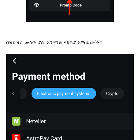
በዝርዝሩ ውስጥ ያሉ አንዳንድ የክፍያ አማራጮች።