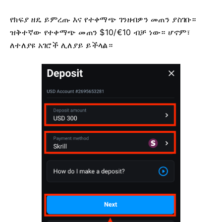
የክፍያ ዘዴ ይምረጡ እና የተቀማጭ ገንዘብዎን መጠን ያስገቡ።
ዝቅተኛው የተቀማጭ መጠን $10/€10 ብቻ ነው። ሆኖም፣
ለተለያዩ አገሮች ሊለያይ ይችላል።