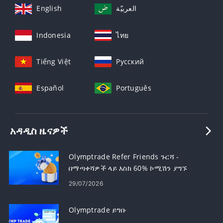
English
العربيّة
Indonesia
ไทย
Tiếng Việt
Русский
Español
Português
አዳዲስ ዜናዎች
Olymptrade Refer Friends ጉርሻ -
በማጣቀሻዎች ላይ እስከ 60% ኮሚሽን ያግኙ
29/07/2026
Olymptrade ይግቡ