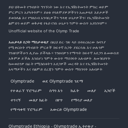
ይህ ህትመት የግብይት ግንኙነት ነው እና የኢንቨስትመንት ምክር ወይም
ምርምርን አያካትትም። ይዘቱ የባለሞያዎቻችንን አጠቃላይ እይታዎች
ይወክላል እና የግለሰብ አንባቢዎችን ግላዊ ሁኔታዎችን፣ የኢንቨስትመንት
ልምድን ወይም ወቅታዊ የፋይናንስ ሁኔታን ግምት ውስጥ አያስገባም።
Unofficial website of the Olymp Trade
አጠቃላይ ስጋት ማስታወቂያ
: በዚህ ድረ-ገጽ ላይ በተዘረዘረው ኩባንያ
የሚቀርቡት የግብይት ምርቶች ከፍተኛ ስጋት ያደርሳሉ እና ሁሉንም
ገንዘቦቻችሁን ሊያጡ ይችላሉ። ገንዘብዎን የማጣት ከፍተኛ አደጋን ለመውሰድ
አቅምዎ ይችሉ እንደሆነ ግምት ውስጥ ማስገባት አለብዎት. ለመገበያየት
ከመወሰንዎ በፊት የሚከሰቱትን አደጋዎች መረዳት እና የኢንቨስትመንት
አላማዎችን እና የልምድ ደረጃን ግምት ውስጥ ማስገባት አለብዎት.
Olymptrade
ወደ Olymptrade ገደማ
የተቆራኘ ፕሮግራም
ስግን እን
ክፈት
መለያ
አጋሮች
ተገናኝ
መለያ ክፈት
በየጥ
የማሳያ መለያ
የማጣቀሻ ፕሮግራም
አውርድ Olymptrade
Olymptrade Ethiopia - Olymptrade ኢትዮጵያ -