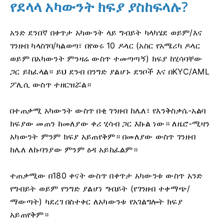
የደላላ አካውንት ክፍያ ያስከፍላሉ?
አንድ ደንበኛ በቀጥታ አካውንት ላይ ግብይት ካላካሄደ ወይም/እና
ገንዘብ ካላስገባ/ካልወጣ፣ በየወሩ 10 ዶላር (አስር የአሜሪካ ዶላር
ወይም በአካውንት ምንዛሬ ውስጥ ተመጣጣኝ) ክፍያ ከሂሳባቸው
ጋር ይከፈላል። ይህ ደንብ በንግድ ያልሆኑ ደንቦች እና በKYC/AML
ፖሊሲ ውስጥ ተዘርዝሯል።
በተጠቃሚ አካውንት ውስጥ በቂ ገንዘብ ከሌለ፣ የእንቅስቃሴ-አልባ
ክፍያው መጠን ከመለያው ቀሪ ሂሳብ ጋር እኩል ነው። ለዜሮ-ሚዛን
አካውንት ምንም ክፍያ አይጠየቅም። በመለያው ውስጥ ገንዘብ
ከሌለ ለኩባንያው ምንም ዕዳ አይከፈልም።
ተጠቃሚው በ180 ቀናት ውስጥ በቀጥታ አካውንቱ ውስጥ አንድ
የግብይት ወይም የንግድ ያልሆነ ግብይት (የገንዘብ ተቀማጭ/
ማውጣት) ካደረገ በስተቀር ለአካውንቱ የአገልግሎት ክፍያ
አይጠየቅም።