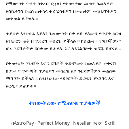
የማውጣት ጥያቄ ካቀረቡ በኋላ፣ የተጠየቀው መጠን ከመለያዎ
እስኪቀንስ ድረስ ጠቅላላ ቀሪ ሂሳብዎን በመጠቀም መገበያየትዎን
መቀጠል ይችላሉ።
ጥያቄዎ እየተሰራ እያለ፣ በመውጣት ቦታ ላይ ያለውን የጥያቄ ሰርዝ
አዝራርን ጠቅ በማድረግ መሰረዝ ይችላሉ። ከሰረዙት፣ ገንዘቦችዎም
ሆኑ ጉርሻዎችዎ በቦታው ይቆያሉ እና ለአገልግሎት ዝግጁ ይሆናሉ።
የተጠየቁት ገንዘቦች እና ጉርሻዎች ቀድሞውኑ ከመለያዎ ተቀናሽ
ከሆኑ፣ የማውጣት ጥያቄዎን መሰረዝ እና ጉርሻዎችዎን መልሰው
ማግኘት ይችላሉ። በዚህ ሁኔታ የደንበኞች ድጋፍን ያነጋግሩ እና
እርዳታ ይጠይቁ።
ተዘውትረው የሚጠየቁ ጥያቄዎች
በAstroPay፣ Perfect Money፣ Neteller ወይም Skrill