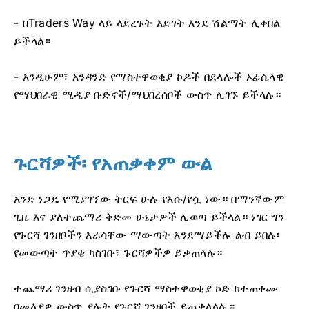
- በTraders Way ላይ ላደረጉት እድገት እንደ ሽልማት ሊቀበል
ይችላል።
- እንዲሁም፣ አንዳንድ የማስተዋወቂያ ኮዶች በደላሎች ኦፊሴላዊ
የማህበራዊ ሚዲያ ቡድኖች/ማህበረሰቦች ውስጥ ሊገኙ ይችላሉ።
ጉርሻዎች፡ የአጠቃቀም ውል
አንድ ነጋዴ የሚያገኘው ትርፍ ሁሉ የእሱ/የሷ ነው። በማንኛውም
ጊዜ እና ያለተጨማሪ ቅድመ ሁኔታዎች ሊወጣ ይችላል። ነገር ግን
የጉርሻ ገንዘቦችን እራሳቸው ማውጣት እንደማይችሉ ልብ ይበሉ፡
የመውጣት ጥያቄ ካስገቡ፣ ጉርሻዎችዎ ይቃጠላሉ።
ተጨማሪ ገንዘብ ሲያስገቡ የጉርሻ ማስተዋወቂያ ኮድ ከተጠቀሙ
በመለያዎ ውስጥ ያሉት የጉርሻ ገንዘቦች ይጠቃለላሉ።