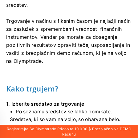
sredstev.
Trgovanje v načinu s fiksnim časom je najlažji način
za zaslužek s spremembami vrednosti finančnih
instrumentov. Vendar pa morate za doseganje
pozitivnih rezultatov opraviti tečaj usposabljanja in
vaditi z brezplačnim demo računom, ki je na voljo
na Olymptrade.
Kako trgujem?
1. Izberite sredstvo za trgovanje
Po seznamu sredstev se lahko pomikate.
Sredstva, ki so vam na voljo, so obarvana belo.
Kliknite na sredstvo, da z njim trgujete.
Registrirajte Se Olymptrade Pridobite 10.000 $ Brezplačno Na DEMO
Računu
Odstotek poleg sredstva določa njegovo