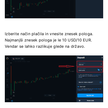
Izberite način plačila in vnesite znesek pologa.
Najmanjši znesek pologa je le 10 USD/10 EUR.
Vendar se lahko razlikuje glede na državo.