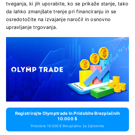
tveganja, ki jih uporabite, ko se prikaže stanje, tako
da lahko zmanjšate trenje pri financiranju in se
osredotočite na izvajanje naročil in osnovno
upravljanje trgovanja.
Registrirajte Olymptrade In Pridobite Brezplačnih
10.000 $
Pridobite 10.000 $ Brezplačno Za Začetnike