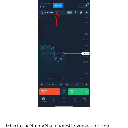
Izberite način plačila in vnesite znesek pologa.