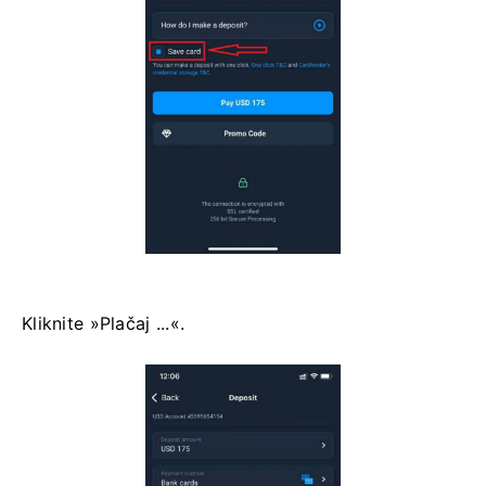
Kliknite »Plačaj ...«.