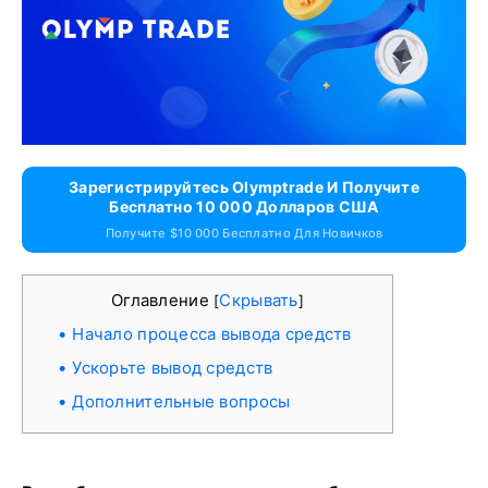
Зарегистрируйтесь Olymptrade И Получите
Бесплатно 10 000 Долларов США
Получите $10 000 Бесплатно Для Новичков
Оглавление
Скрывать
[
]
Начало процесса вывода средств
Ускорьте вывод средств
Дополнительные вопросы