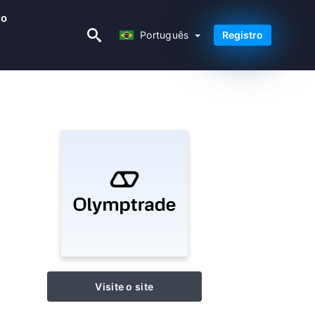
vo
Português
Português
Registro
Visite o site