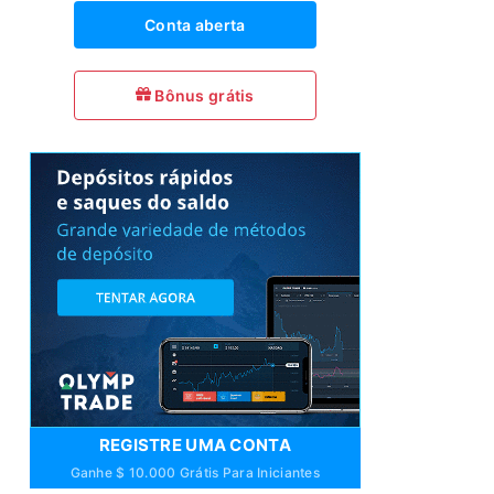
Conta aberta
Bônus grátis
REGISTRE UMA CONTA
Ganhe $ 10.000 Grátis Para Iniciantes