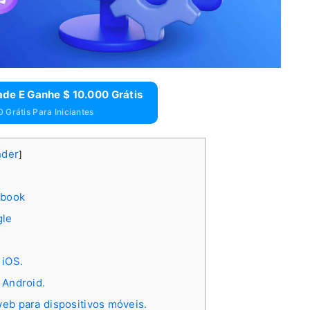
de E Ganhe $ 10.000 Grátis
 Grátis Para Iniciantes
nder
]
ebook
gle
 iOS.
 Android.
eb para dispositivos móveis.