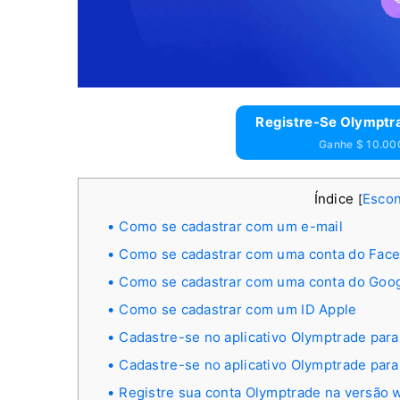
Registre-Se Olymptra
Ganhe $ 10.000
Índice
Esco
[
Como se cadastrar com um e-mail
Como se cadastrar com uma conta do Fac
Como se cadastrar com uma conta do Goo
Como se cadastrar com um ID Apple
Cadastre-se no aplicativo Olymptrade para
Cadastre-se no aplicativo Olymptrade para
Registre sua conta Olymptrade na versão w