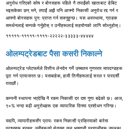
अनुरोध गरिएको कोष र बोनसहरू पहिले नै तपाईंको खाताबाट डेबिट
भइसकेका छन् भने, तपाईं अझै पनि आफ्नो निकासी अनुरोध रद्द गर्न र
आफ्नो बोनसहरू पुन: प्राप्त गर्न सक्नुहुन्छ। यस अवस्थामा, ग्राहक
समर्थनलाई सम्पर्क गर्नुहोस् र उनीहरूलाई सहयोगको लागि सोध्नुहोस्।
१११११-१११११-११११-२२२२२-३३३३३-४४४४४
ओलम्पट्रेडबाट पैसा कसरी निकाल्ने
ओलम्पट्रेड प्लेटफर्मले वित्तीय लेनदेन गर्ने उच्चतम गुणस्तर मापदण्डहरू
पूरा गर्न प्रयासरत छ। यसबाहेक, हामी तिनीहरूलाई सरल र पारदर्शी
राख्छौं।
कम्पनी स्थापना भएदेखि नै रकम निकासी दर दश गुणा बढेको छ। आज,
९०% भन्दा बढी अनुरोधहरू एक व्यापारिक दिनमा प्रशोधन गरिन्छ।
यद्यपि, व्यापारीहरूसँग प्रायः रकम निकासी प्रक्रियाको बारेमा
प्रश्नहरू हुन्छन्: उनीहरूको क्षेत्रमा कुन भुक्तानी प्रणालीहरू उपलब्ध