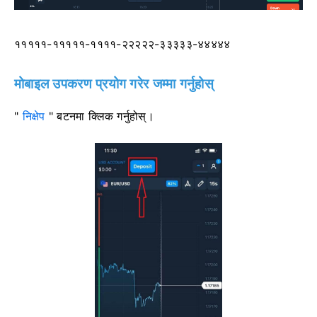
१११११-१११११-११११-२२२२२-३३३३३-४४४४४
मोबाइल उपकरण प्रयोग गरेर जम्मा गर्नुहोस्
"
निक्षेप
" बटनमा क्लिक गर्नुहोस्।