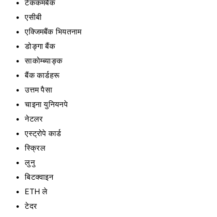
टेककमबैंक
एसीबी
एक्जिमबैंक भियतनाम
डोङ्गा बैंक
साकोम्ब्याङ्क
बैंक कार्डहरू
उत्तम पैसा
चाइना युनियनपे
नेटलर
एस्ट्रोपे कार्ड
स्क्रिल
लुनु
बिटक्वाइन
ETH ले
टेदर