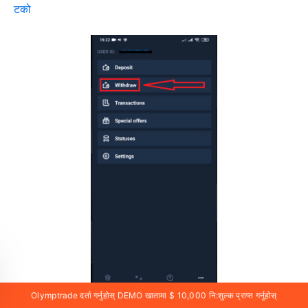
टको
Olymptrade दर्ता गर्नुहोस् DEMO खातामा $ 10,000 नि:शुल्क प्राप्त गर्नुहोस्