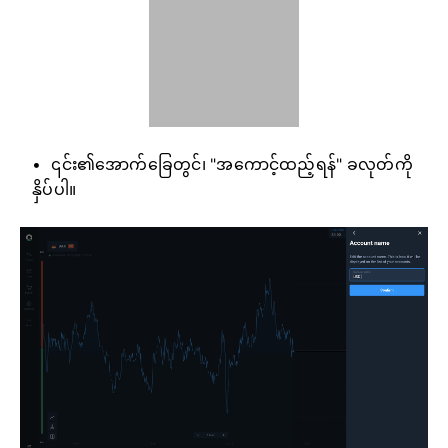
၎င်း၏အောက်ခြေတွင်၊ "အကောင့်ထည့်ရန်" ခလုတ်ကို
နှိပ်ပါ။