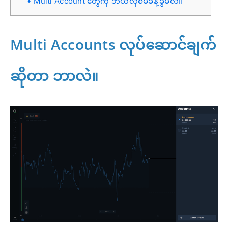
Multi Account တွေကို ဘယ်လိုစီမံခန့်ခွဲမလဲ။
Multi Accounts လုပ်ဆောင်ချက်
ဆိုတာ ဘာလဲ။