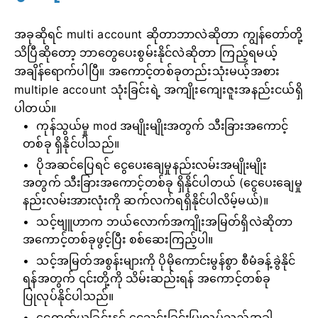
အခုဆိုရင် multi account ဆိုတာဘာလဲဆိုတာ ကျွန်တော်တို့
သိပြီဆိုတော့ ဘာတွေပေးစွမ်းနိုင်လဲဆိုတာ ကြည့်ရမယ့်
အချိန်ရောက်ပါပြီ။ အကောင့်တစ်ခုတည်းသုံးမယ့်အစား
multiple account သုံးခြင်းရဲ့ အကျိုးကျေးဇူးအနည်းငယ်ရှိ
ပါတယ်။
ကုန်သွယ်မှု mod အမျိုးမျိုးအတွက် သီးခြားအကောင့်
တစ်ခု ရှိနိုင်ပါသည်။
ပိုအဆင်ပြေရင် ငွေပေးချေမှုနည်းလမ်းအမျိုးမျိုး
အတွက် သီးခြားအကောင့်တစ်ခု ရှိနိုင်ပါတယ် (ငွေပေးချေမှု
နည်းလမ်းအားလုံးကို ဆက်လက်ရရှိနိုင်ပါလိမ့်မယ်)။
သင့်ဗျူဟာက ဘယ်လောက်အကျိုးအမြတ်ရှိလဲဆိုတာ
အကောင့်တစ်ခုဖွင့်ပြီး စစ်ဆေးကြည့်ပါ။
သင့်အမြတ်အစွန်းများကို ပိုမိုကောင်းမွန်စွာ စီမံခန့်ခွဲနိုင်
ရန်အတွက် ၎င်းတို့ကို သိမ်းဆည်းရန် အကောင့်တစ်ခု
ပြုလုပ်နိုင်ပါသည်။
ငွေထုတ်ယူခြင်းနှင့် ငွေသွင်းခြင်းပြုလုပ်သည့်အခါ