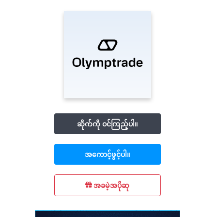
ဆိုက်ကို ဝင်ကြည့်ပါ။
အကောင့်ဖွင့်ပါ။
အခမဲ့အပိုဆု