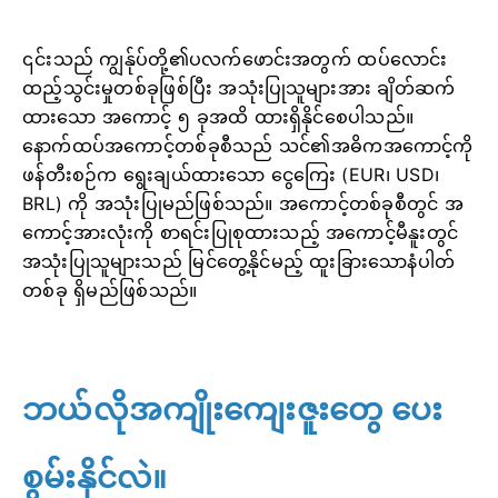
၎င်းသည် ကျွန်ုပ်တို့၏ပလက်ဖောင်းအတွက် ထပ်လောင်း
ထည့်သွင်းမှုတစ်ခုဖြစ်ပြီး အသုံးပြုသူများအား ချိတ်ဆက်
ထားသော အကောင့် ၅ ခုအထိ ထားရှိနိုင်စေပါသည်။
နောက်ထပ်အကောင့်တစ်ခုစီသည် သင်၏အဓိကအကောင့်ကို
ဖန်တီးစဉ်က ရွေးချယ်ထားသော ငွေကြေး (EUR၊ USD၊
BRL) ကို အသုံးပြုမည်ဖြစ်သည်။ အကောင့်တစ်ခုစီတွင် အ
ကောင့်အားလုံးကို စာရင်းပြုစုထားသည့် အကောင့်မီနူးတွင်
အသုံးပြုသူများသည် မြင်တွေ့နိုင်မည့် ထူးခြားသောနံပါတ်
တစ်ခု ရှိမည်ဖြစ်သည်။
ဘယ်လိုအကျိုးကျေးဇူးတွေ ပေး
စွမ်းနိုင်လဲ။