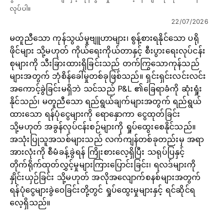
လုပ်ပါ။
22/07/2026
မတူညီသော ကုန်သွယ်မှုဗျူဟာများ၊ စွန့်စားရနိုင်သော ပရို
ဖိုင်များ သို့မဟုတ် ကိုယ်ရေးကိုယ်တာနှင့် စီးပွားရေးလုပ်ငန်း
စုများကို သီးခြားထားရှိခြင်းသည် တက်ကြွသောကုန်သည်
များအတွက် ဘုံစိန်ခေါ်မှုတစ်ခုဖြစ်သည်။ ရှင်းရှင်းလင်းလင်း
အကောင့်ခွဲခြင်းမရှိဘဲ သင်သည် P&L ၏ခြေရာခံကို ဆုံးရှုံး
နိုင်သည်၊ မတူညီသော ရည်ရွယ်ချက်များအတွက် ရည်ရွယ်
ထားသော ရန်ပုံငွေများကို ရောနှောကာ ငွေထုတ်ခြင်း
သို့မဟုတ် အခွန်လုပ်ငန်းစဉ်များကို ရှုပ်ထွေးစေနိုင်သည်။
အသုံးပြုသူအသစ်များသည် လက်ကျန်တစ်ခုတည်းမှ အရာ
အားလုံးကို စီမံခန့်ခွဲရန် ကြိုးစားလေ့ရှိပြီး သရုပ်ပြနှင့်
တိုက်ရိုက်ထုတ်လွှင့်မှုများကြားပြောင်းခြင်း၊ ရလဒ်များကို
နှိုင်းယှဉ်ခြင်း သို့မဟုတ် အလိုအလျောက်စနစ်များအတွက်
ရန်ပုံငွေများခွဲဝေခြင်းတို့တွင် ရှုပ်ထွေးမှုများနှင့် ရင်ဆိုင်ရ
လေ့ရှိသည်။