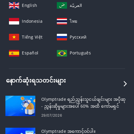
English
العربيّة
Indonesia
ไทย
Tiếng Việt
Русский
Español
Português
နောက်ဆုံးရသတင်းများ
Olymptrade ရည်ညွှန်းသူငယ်ချင်းများ အပိုဆု
- ညွှန်းဆိုမှုများအပေါ် 60% အထိ ကော်မရှင်
ရယူပါ။
29/07/2026
Olymptrade အကောင့်ဝင်ပါ။