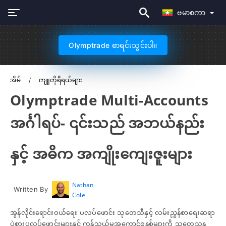
ဗမာစကာ
Olymptrade စာရင်းသွင်းပါ။
အိမ်
ကျူတိုရီရယ်များ
Olymptrade Multi-Accounts
အင်္ဂါရပ်- ၎င်းသည် အဘယ်နည်း
နှင့် အဓိက အကျိုးကျေးဇူးများ
Nathan
Written By
Cole
အွန်လိုင်းရောင်းဝယ်ရေး ပလပ်ဖောင်း သုတေသီနှင့် လမ်းညွှန်စာရေးဆရာ
ပွဲစားပလပ်ဖောင်းများနှင့် ကုန်သွယ်မှုအကောင့်စနစ်များကို သုတေသန