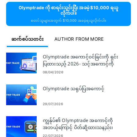
Olymptrade ကို စာရင်းသွင်းပြီး အခမဲ့ $10,000 ရယူ
လိုက်ပါ။
စတင်သူများအတွက် $10,000 အခမဲ့ရယူလိုက်ပါ။
ဆက်စပ်သတင်း
AUTHOR FROM MORE
Olymptrade အကောင့်ဝင်ခြင်းကို ရှင်း
ပြထားသည့် 2026- သင့်အကောင့်ကို
လုံခြုံမြန်ဆန်စွာ ဝင်ရောက်နည်း
08/04/2026
Olymptrade သရုပ်ပြအကောင့်
29/07/2026
ကျွန်ုပ်၏ Olymptrade အကောင့်ကို
အဘယ့်ကြောင့် ပိတ်ဆို့ထားသနည်း၊
၎င်းကို ရှောင်ရှားနည်း
22/07/2026