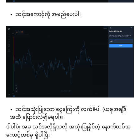
သင့်အကောင့်ကို အမည်ပေးပါ။
သင်အသုံးပြုသော ငွေကြေးကို လက်ခံပါ (ယခုအချိန်
အထိ ပြောင်းလဲ၍မရပါ)။
ဒါပါပဲ၊ အခု သင်အလိုရှိသလို အသုံးပြုနိုင်တဲ့ နောက်ထပ်အ
ကောင့်တစ်ခု ရှိပါပြီ။