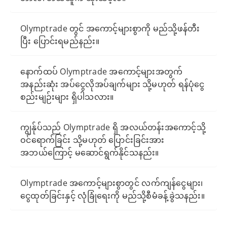
Olymptrade တွင် အကောင့်များစွာကို မည်သို့ဖန်တီး
ပြီး ပြောင်းရမည်နည်း။
နောက်ထပ် Olymptrade အကောင့်များအတွက်
အနည်းဆုံး အပ်ငွေလိုအပ်ချက်များ သို့မဟုတ် ရန်ပုံငွေ
စည်းမျဉ်းများ ရှိပါသလား။
ကျွန်ုပ်သည် Olymptrade ရှိ အလယ်တန်းအကောင့်သို့
ဝင်ရောက်ခြင်း သို့မဟုတ် ပြောင်းခြင်းအား
အဘယ်ကြောင့် မဆောင်ရွက်နိုင်သနည်း။
Olymptrade အကောင့်များစွာတွင် လက်ကျန်ငွေများ၊
ငွေထုတ်ခြင်းနှင့် လုံခြုံရေးကို မည်သို့စီမံခန့်ခွဲသနည်း။