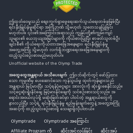
ဤထုတ်ဝေမှုသည် စျေးကွက်ရှာဖွေရေးဆက်သွယ်ရေးတစ်ခုဖြစ်ပြီး
ရင်းနှီးမြှုပ်နှံမှုဆိုင်ရာ အကြံဉာဏ် သို့မဟုတ် သုတေသနပြုခြင်း
မဟုတ်ပါ။ ၎င်း၏အကြောင်းအရာသည် ကျွန်ုပ်တို့၏ကျွမ်းကျင်
သူများ၏ ယေဘုယျအမြင်များကို ကိုယ်စားပြုပြီး စာဖတ်သူတစ်ဦး
ချင်းစီ၏ ကိုယ်ရေးကိုယ်တာအခြေအနေများ၊ ရင်းနှီးမြှုပ်နှံမှု
အတွေ့အကြုံ သို့မဟုတ် လက်ရှိဘဏ္ဍာရေးအခြေအနေများကို
ထည့်သွင်းစဉ်းစားမည်မဟုတ်ပါ။
Unofficial website of the Olymp Trade
အထွေထွေအန္တရာယ် အသိပေးချက်
: ဤဝဘ်ဆိုက်တွင် ဖော်ပြထား
သော ကုမ္ပဏီမှ ပေးဆောင်သော ကုန်သွယ်မှု ထုတ်ကုန်များသည်
အန္တရာယ် မြင့်မားပြီး သင့်ရန်ပုံငွေများ အားလုံးကို ဆုံးရှုံးစေနိုင်သည်။
သင့်ငွေဆုံးရှုံးနိုင်ချေ မြင့်မားနိုင်ချေကို သင်စဉ်းစားသင့်သည်။ အ
ရောင်းအ၀ယ်လုပ်ဖို့ မဆုံးဖြတ်ခင်မှာ ပါဝင်တဲ့ အန္တရာယ်တွေကို
နားလည်ပြီး သင့်ရဲ့ ရင်းနှီးမြှုပ်နှံမှု ရည်မှန်းချက်တွေနဲ့ အတွေ့အကြုံ
အဆင့်ကို ထည့်သွင်းစဉ်းစားဖို့ သေချာဖို့လိုပါတယ်။
Olymptrade
Olymptrade အကြောင်း
Affiliate Program ကို
ဆိုင်းအင်လုပ်ခြင်း
ဆိုင်းအပ်