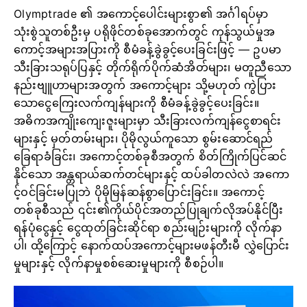
Olymptrade ၏ အကောင့်ပေါင်းများစွာ၏ အင်္ဂါရပ်မှာ
သုံးစွဲသူတစ်ဦးမှ ပရိုဖိုင်တစ်ခုအောက်တွင် ကုန်သွယ်မှုအ
ကောင့်အများအပြားကို စီမံခန့်ခွဲခွင့်ပေးခြင်းဖြင့် — ဥပမာ
သီးခြားသရုပ်ပြနှင့် တိုက်ရိုက်ပိုက်ဆံအိတ်များ၊ မတူညီသော
နည်းဗျူဟာများအတွက် အကောင့်များ သို့မဟုတ် ကွဲပြား
သောငွေကြေးလက်ကျန်များကို စီမံခန့်ခွဲခွင့်ပေးခြင်း။
အဓိကအကျိုးကျေးဇူးများမှာ သီးခြားလက်ကျန်ငွေစာရင်း
များနှင့် မှတ်တမ်းများ၊ ပိုမိုလွယ်ကူသော စွမ်းဆောင်ရည်
ခြေရာခံခြင်း၊ အကောင့်တစ်ခုစီအတွက် စိတ်ကြိုက်ပြင်ဆင်
နိုင်သော အန္တရာယ်ဆက်တင်များနှင့် ထပ်ခါတလဲလဲ အကော
င့်ဝင်ခြင်းမပြုဘဲ ပိုမိုမြန်ဆန်စွာပြောင်းခြင်း။ အကောင့်
တစ်ခုစီသည် ၎င်း၏ကိုယ်ပိုင်အတည်ပြုချက်လိုအပ်နိုင်ပြီး
ရန်ပုံငွေနှင့် ငွေထုတ်ခြင်းဆိုင်ရာ စည်းမျဉ်းများကို လိုက်နာ
ပါ၊ ထို့ကြောင့် နောက်ထပ်အကောင့်များမဖန်တီးမီ လွှဲပြောင်း
မှုများနှင့် လိုက်နာမှုစစ်ဆေးမှုများကို စီစဉ်ပါ။