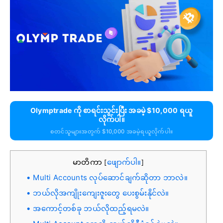
Olymptrade ကို စာရင်းသွင်းပြီး အခမဲ့ $10,000 ရယူ
လိုက်ပါ။
စတင်သူများအတွက် $10,000 အခမဲ့ရယူလိုက်ပါ။
မာတိကာ
ဖျောက်ပါ။
[
]
Multi Accounts လုပ်ဆောင်ချက်ဆိုတာ ဘာလဲ။
ဘယ်လိုအကျိုးကျေးဇူးတွေ ပေးစွမ်းနိုင်လဲ။
အကောင့်တစ်ခု ဘယ်လိုထည့်ရမလဲ။