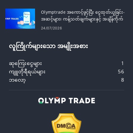
Olymptrade အကောင့်ဖွင့်ပြီး ငွေထုတ်ယူခြင်း-
အဆင့်များ၊ ကန့်သတ်ချက်များနှင့် အချိန်ကိုက်
24/07/2026
လူကြိုက်များသော အမျိုးအစား
ဆုကြေးငွေများ
1
ကျူတိုရီရယ်များ
56
ဘလော့
8