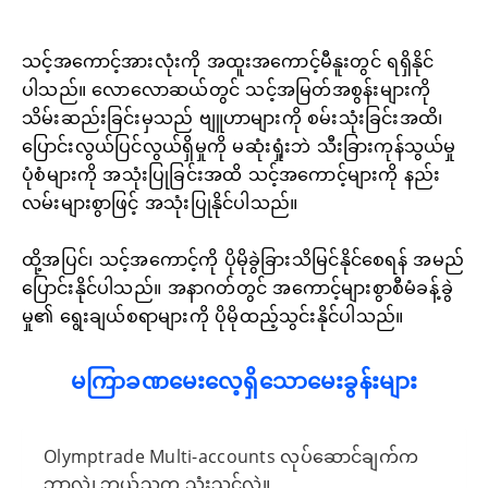
သင့်အကောင့်အားလုံးကို အထူးအကောင့်မီနူးတွင် ရရှိနိုင်
ပါသည်။ လောလောဆယ်တွင် သင့်အမြတ်အစွန်းများကို
သိမ်းဆည်းခြင်းမှသည် ဗျူဟာများကို စမ်းသုံးခြင်းအထိ၊
ပြောင်းလွယ်ပြင်လွယ်ရှိမှုကို မဆုံးရှုံးဘဲ သီးခြားကုန်သွယ်မှု
ပုံစံများကို အသုံးပြုခြင်းအထိ သင့်အကောင့်များကို နည်း
လမ်းများစွာဖြင့် အသုံးပြုနိုင်ပါသည်။
ထို့အပြင်၊ သင့်အကောင့်ကို ပိုမိုခွဲခြားသိမြင်နိုင်စေရန် အမည်
ပြောင်းနိုင်ပါသည်။ အနာဂတ်တွင် အကောင့်များစွာစီမံခန့်ခွဲ
မှု၏ ရွေးချယ်စရာများကို ပိုမိုထည့်သွင်းနိုင်ပါသည်။
မကြာခဏမေးလေ့ရှိသောမေးခွန်းများ
Olymptrade Multi-accounts လုပ်ဆောင်ချက်က
ဘာလဲ၊ ဘယ်သူက သုံးသင့်လဲ။