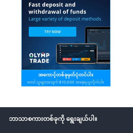
အကောင့်တစ်ခုမှတ်ပုံတင်ပါ။
စတင်သူများအတွက် $10,000 အခမဲ့ရယူလိုက်ပါ။
ဘာသာစကားတစ်ခုကို ရွေးချယ်ပါ။