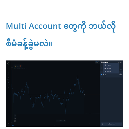
Multi Account တွေကို ဘယ်လို
စီမံခန့်ခွဲမလဲ။