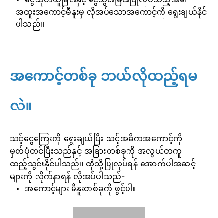
အထူးအကောင့်မီနူးမှ လိုအပ်သောအကောင့်ကို ရွေးချယ်နိုင်
ပါသည်။
အကောင့်တစ်ခု ဘယ်လိုထည့်ရမ
လဲ။
သင့်ငွေကြေးကို ရွေးချယ်ပြီး သင့်အဓိကအကောင့်ကို
မှတ်ပုံတင်ပြီးသည်နှင့် အခြားတစ်ခုကို အလွယ်တကူ
ထည့်သွင်းနိုင်ပါသည်။ ထိုသို့ပြုလုပ်ရန် အောက်ပါအဆင့်
များကို လိုက်နာရန် လိုအပ်ပါသည်-
အကောင့်များ မီနူးတစ်ခုကို ဖွင့်ပါ။