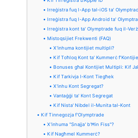
Kif Tirreġistra b'Apple ID
Irreġistra fuq l-App tal-iOS ta' Olymptra
Irreġistra fuq l-App Android ta' Olymptr
Irreġistra kont ta' Olymptrade fuq il-Ver
Mistoqsijiet Frekwenti (FAQ)
X'inhuma kontijiet multipli?
Kif Toħloq Kont ta' Kummerċ f'Kontijie
Bonuses għal Kontijiet Multipli: Kif 
Kif Tarkivja l-Kont Tiegħek
X'inhu Kont Segregat?
Vantaġġi ta' Kont Segregat
Kif Nista' Nibdel il-Munita tal-Kont
Kif Tinnegozja f'Olymptrade
X'inhuma "Snajja' b'Ħin Fiss"?
Kif Nagħmel Kummerċ?