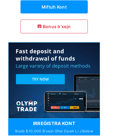
Miftuħ Kont
Bonus b'xejn
IRREĠISTRA KONT
Ikseb $10,000 B'xejn Għal Dawk Li Jibdew