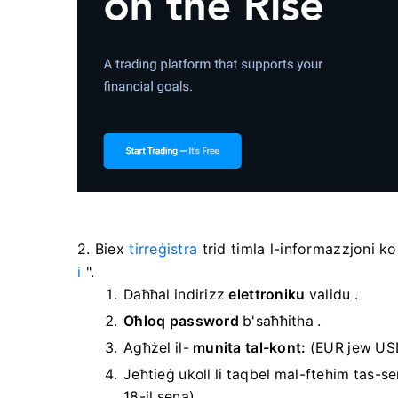
2. Biex
tirreġistra
trid timla l-informazzjoni ko
i
".
Daħħal indirizz
elettroniku
validu .
Oħloq password
b'saħħitha
.
Agħżel il-
munita tal-kont:
(EUR jew US
Jeħtieġ ukoll li taqbel mal-ftehim tas-ser
18-il sena).