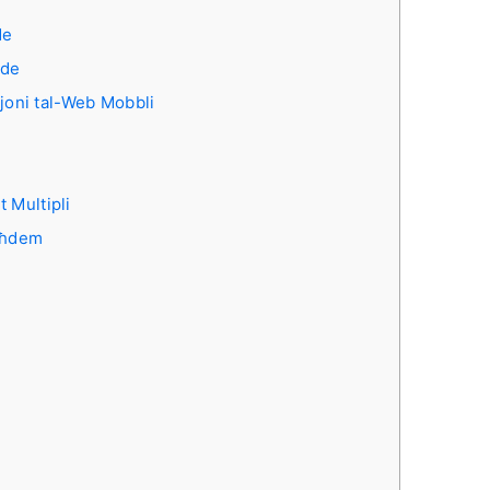
de
ade
żjoni tal-Web Mobbli
t Multipli
Jaħdem