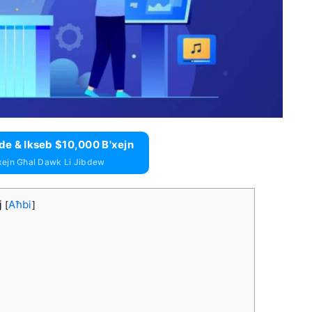
de & Ikseb $10,000 B'xejn
xejn Għal Dawk Li Jibdew
j
Aħbi
[
]