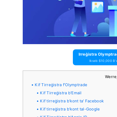
Irreġistra Olymptra
Ikseb $10,000 B'
Werre
Kif Tirreġistra f'Olymptrade
Kif Tirreġistra b'Email
Kif tirreġistra b'kont ta' Facebook
Kif tirreġistra b'kont tal-Google