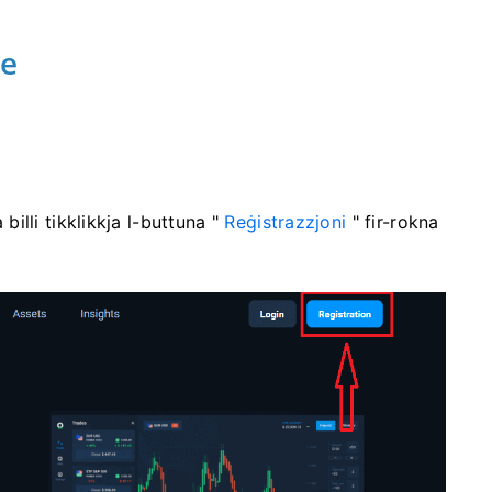
de
 billi tikklikkja l-buttuna "
Reġistrazzjoni
" fir-rokna