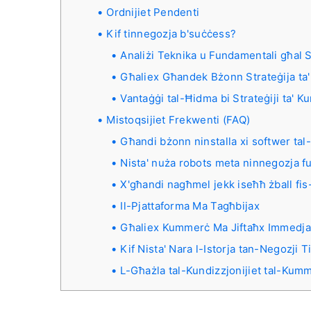
Ordnijiet Pendenti
Kif tinnegozja b'suċċess?
Analiżi Teknika u Fundamentali għal S
Għaliex Għandek Bżonn Strateġija t
Vantaġġi tal-Ħidma bi Strateġiji ta' 
Mistoqsijiet Frekwenti (FAQ)
Għandi bżonn ninstalla xi softwer tal
Nista' nuża robots meta ninnegozja fu
X'għandi nagħmel jekk iseħħ żball fi
Il-Pjattaforma Ma Tagħbijax
Għaliex Kummerċ Ma Jiftaħx Immedj
Kif Nista' Nara l-Istorja tan-Negozji T
L-Għażla tal-Kundizzjonijiet tal-Kum