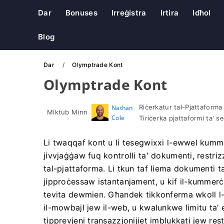
Dar
Bonuses
Irreġistra
Irtira
Idħol
Blog
Dar
Olymptrade Kont
Olymptrade Kont
Riċerkatur tal-Pjattaforma
Nathan
Miktub Minn
Cole
Tiriċerka pjattaformi ta' s
Li twaqqaf kont u li tesegwixxi l-ewwel kumme
jivvjaġġaw fuq kontrolli ta' dokumenti, restrizzj
tal-pjattaforma. Li tkun taf liema dokumenti t
jipproċessaw istantanjament, u kif il-kummerċ
tevita dewmien. Għandek tikkonferma wkoll l-el
il-mowbajl jew il-web, u kwalunkwe limitu ta’ 
tipprevjeni transazzjonijiet imblukkati jew restr