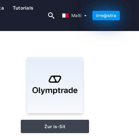
ka
Tutorials
Malti
Malti
Irreġistra
Żur is-Sit