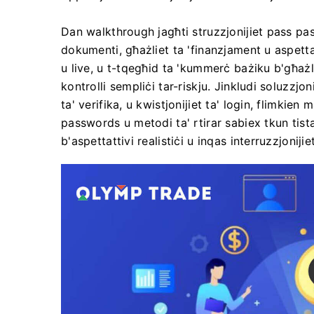
Dan walkthrough jagħti struzzjonijiet pass pass
dokumenti, għażliet ta 'finanzjament u aspetta
u live, u t-tqegħid ta 'kummerċ bażiku b'għażla
kontrolli sempliċi tar-riskju. Jinkludi soluzzjoni
ta' verifika, u kwistjonijiet ta' login, flimkien 
passwords u metodi ta' rtirar sabiex tkun tista
b'aspettattivi realistiċi u inqas interruzzjonijiet