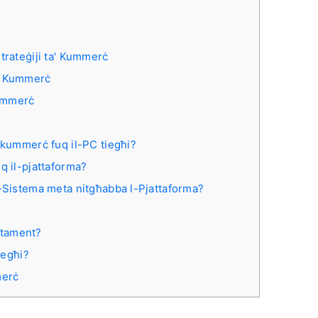
trateġiji ta' Kummerċ
a' Kummerċ
Kummerċ
-kummerċ fuq il-PC tiegħi?
q il-pjattaforma?
s-Sistema meta nitgħabba l-Pjattaforma?
atament?
iegħi?
merċ