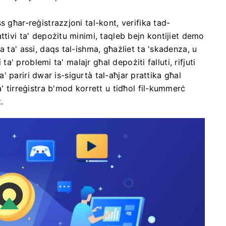
 għar-reġistrazzjoni tal-kont, verifika tad-
ttivi ta' depożitu minimi, taqleb bejn kontijiet demo
 ta' assi, daqs tal-ishma, għażliet ta 'skadenza, u
 ta' problemi ta' malajr għal depożiti falluti, rifjuti
ma' pariri dwar is-sigurtà tal-aħjar prattika għal
' tirreġistra b'mod korrett u tidħol fil-kummerċ
.