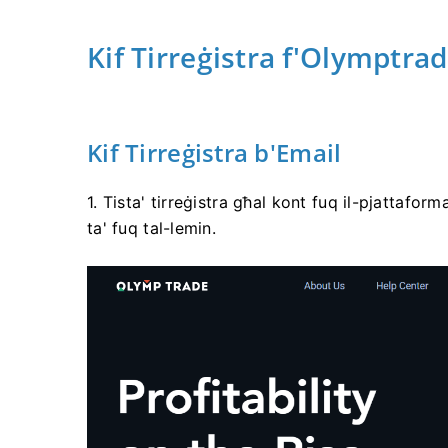
Kif Tirreġistra f'Olymptra
Kif Tirreġistra b'Email
1. Tista' tirreġistra għal kont fuq il-pjattaforma
ta' fuq tal-lemin.