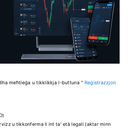
llha meħtieġa u tikklikkja l-buttuna "
Reġistrazzjon
D)
vizz u tikkonferma li int ta' età legali (aktar minn