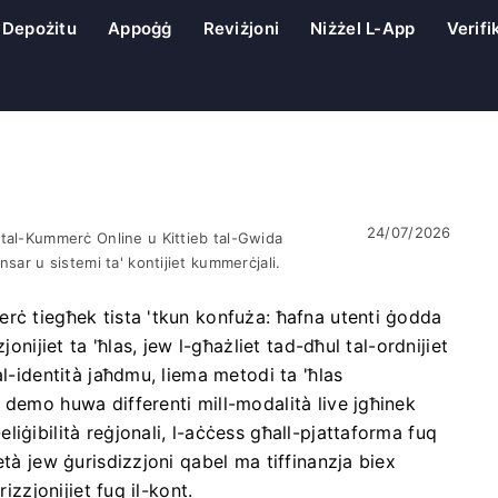
Depożitu
Appoġġ
Reviżjoni
Niżżel L-App
Verifi
24/07/2026
 tal-Kummerċ Online u Kittieb tal-Gwida
ensar u sistemi ta' kontijiet kummerċjali.
rċ tiegħek tista 'tkun konfuża: ħafna utenti ġodda
onijiet ta 'ħlas, jew l-għażliet tad-dħul tal-ordnijiet
al-identità jaħdmu, liema metodi ta 'ħlas
 demo huwa differenti mill-modalità live jgħinek
iġibilità reġjonali, l-aċċess għall-pjattaforma fuq
età jew ġurisdizzjoni qabel ma tiffinanzja biex
izzjonijiet fuq il-kont.