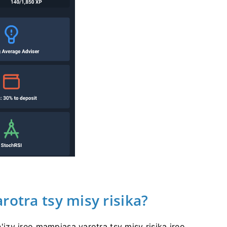
rotra tsy misy risika?
zy ireo mampiasa varotra tsy misy risika ireo