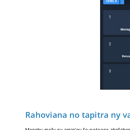
Rahoviana no tapitra ny va
Manahy mafy ny amin'ny fe-potoana ahafahan'i