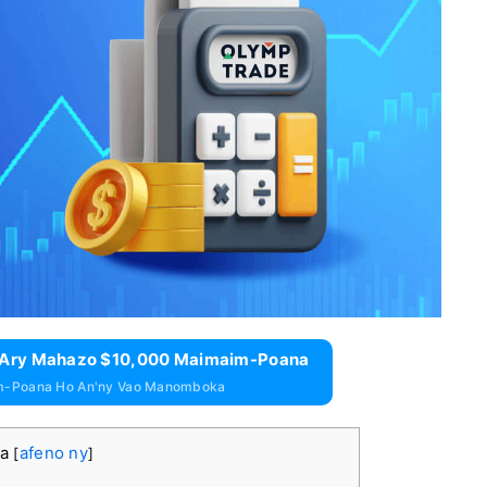
e Ary Mahazo $10,000 Maimaim-Poana
m-Poana Ho An'ny Vao Manomboka
ka
afeno ny
[
]