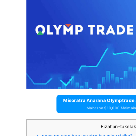
Misoratra Anarana Olymptrad
Mahazoa $10,000 Maimai
Fizahan-takela
Inona no atao hoe varotra tsy misy risika?