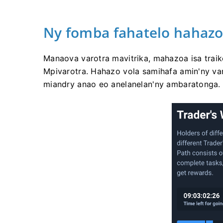
Ny fomba fahatelo hahazoa
Manaova varotra mavitrika, mahazoa isa trai
Mpivarotra. Hahazo vola samihafa amin'ny varo
miandry anao eo anelanelan'ny ambaratonga.