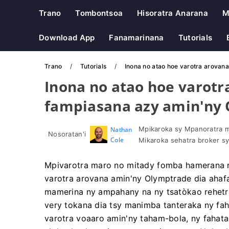
Trano
Tombontsoa
Hisoratra Anarana
M
Download App
Fanamarinana
Tutorials
Trano
Tutorials
Inona no atao hoe varotra arovan
Inona no atao hoe varotr
fampiasana azy amin'ny
Mpikaroka sy Mpanoratra m
Nathan
Nosoratan'i
Cole
Mikaroka sehatra broker sy 
Mpivarotra maro no mitady fomba hamerana n
varotra arovana amin'ny Olymptrade dia ahaf
mamerina ny ampahany na ny tsatòkao rehetra
very tokana dia tsy manimba tanteraka ny fahi
varotra voaaro amin'ny taham-bola, ny fahata