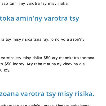
azo tamin'ny varotra tsy misy risika.
toka amin'ny varotra tsy
tsy misy risika tsirairay. Io no vola azon'ny
varotra tsy misy risika $50 ary manokatra toerana
 $50 indray. Ary raha marina ny vinavina dia
0 izy.
ana varotra tsy misy risika.
eo tombontsoa azo amin'ny maha-Manam-pahaizana.