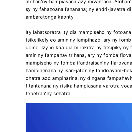
alohan'ny hampiasana azy mivantana. Alohan
sy ny fahazoana fananana; ny endri-javatra d
ambaratonga kaonty.
Ity lahatsoratra ity dia mampiseho ny fotoan
tsikelikely eo amin'ny lampihazo, ary ny fomb
demo. Izy io koa dia mirakitra ny fitsipiky n
amin'ny fampahavitrihana, ary ny fomba fiova
mampiseho ny fomba ifandraisan'ny fiarovana
hampihenana ny isan-jaton'ny fandoavam-bola
ohatra azo ampiharina, ny dingana fampahavi
fitantanana ny risika hampiasana varotra voaa
fepetran'ny sehatra.