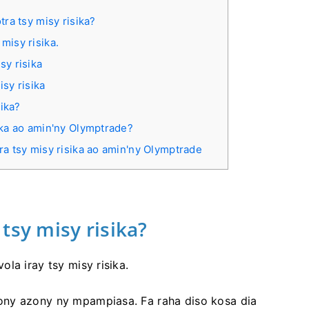
ra tsy misy risika?
misy risika.
sy risika
sy risika
sika?
ika ao amin'ny Olymptrade?
ra tsy misy risika ao amin'ny Olymptrade
tsy misy risika?
la iray tsy misy risika.
ony azony ny mpampiasa. Fa raha diso kosa dia