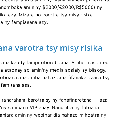
manomboka amin'ny $2000/€2000/R$5000) ny
ka azy. Mizara ho varotra tsy misy risika
 ny fampiasana azy.
a varotra tsy misy risika
asana kaody fampiroboroboana. Araho maso ireo
fa ataonay ao amin'ny media sosialy sy bilaogy.
oboana anao mba hahazoana fifanakalozana tsy
 famitana asa.
 raharaham-barotra sy ny fahafinaretana — aza
'ny sampana VIP anay. Nandritra ny fotoana
anjara amin'ny webinar dia nahazo mihoatra ny