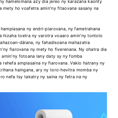
'ny hamelomana azy dia jereo ny karazana kaonty
ia mety ho voafetra amin'ny fitaovana sasany na
a hampiasana ny endri-piarovana, ny fametrahana
a hizaha toetra ny varotra voaaro amin'ny tontolo
y fahazoan-dàlana, ny fahadisoana mahazatra
n'ny fiarovana ny mety ho fiverenana. Ny ohatra dia
 amin'ny fotoana lany daty sy ny fomba
 rehefa ampiasaina ny fiarovana. Vakio hatrany ny
trihana haingana, ary ny toro-hevitra momba ny
ro nefa tsy takatry ny saina ny fetra na ny