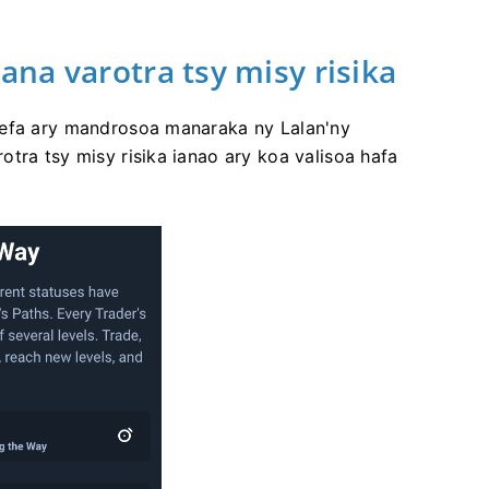
na varotra tsy misy risika
kefa ary mandrosoa manaraka ny Lalan'ny
tra tsy misy risika ianao ary koa valisoa hafa