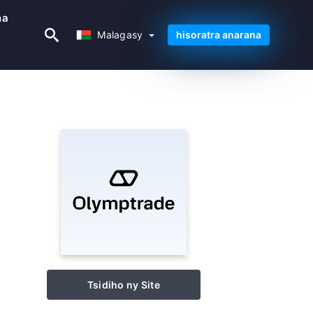
na
Malagasy
Malagasy
hisoratra anarana
Tsidiho ny Site