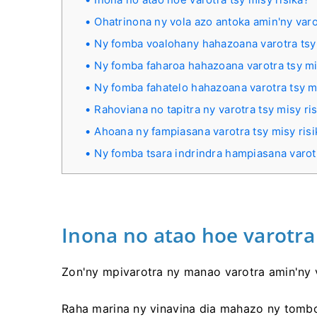
Ohatrinona ny vola azo antoka amin'ny varot
Ny fomba voalohany hahazoana varotra tsy 
Ny fomba faharoa hahazoana varotra tsy mi
Ny fomba fahatelo hahazoana varotra tsy mi
Rahoviana no tapitra ny varotra tsy misy ri
Ahoana ny fampiasana varotra tsy misy ris
Ny fomba tsara indrindra hampiasana varot
Inona no atao hoe varotra 
Zon'ny mpivarotra ny manao varotra amin'ny vo
Raha marina ny vinavina dia mahazo ny tomb