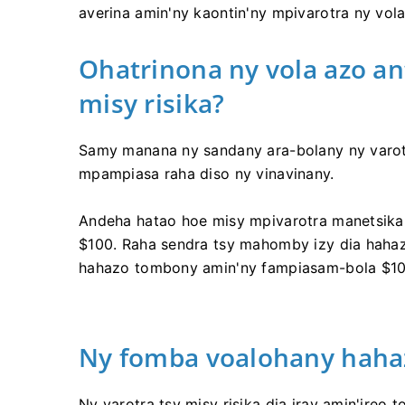
averina amin'ny kaontin'ny mpivarotra ny vola 
Ohatrinona ny vola azo an
misy risika?
Samy manana ny sandany ara-bolany ny varotra 
mpampiasa raha diso ny vinavinany.
Andeha hatao hoe misy mpivarotra manetsika 
$100. Raha sendra tsy mahomby izy dia hahazo
hahazo tombony amin'ny fampiasam-bola $10
Ny fomba voalohany hahazo
Ny varotra tsy misy risika dia iray amin'ir