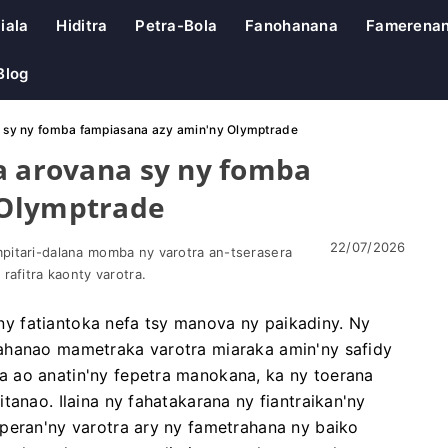
iala
Hiditra
Petra-Bola
Fanohanana
Famerena
Blog
a sy ny fomba fampiasana azy amin'ny Olymptrade
a arovana sy ny fomba
 Olymptrade
22/07/2026
pitari-dalana momba ny varotra an-tserasera
rafitra kaonty varotra.
y fatiantoka nefa tsy manova ny paikadiny. Ny
ahanao mametraka varotra miaraka amin'ny safidy
 ao anatin'ny fepetra manokana, ka ny toerana
tanao. Ilaina ny fahatakarana ny fiantraikan'ny
peran'ny varotra ary ny fametrahana ny baiko