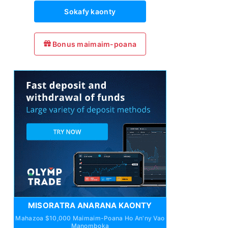
Sokafy kaonty
Bonus maimaim-poana
MISORATRA ANARANA KAONTY
Mahazoa $10,000 Maimaim-Poana Ho An'ny Vao
Manomboka