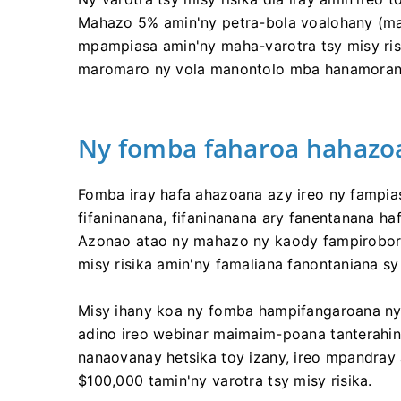
Mahazo 5% amin'ny petra-bola voalohany (
mpampiasa amin'ny maha-varotra tsy misy risi
maromaro ny vola manontolo mba hanamorana
Ny fomba faharoa hahazoan
Fomba iray hafa ahazoana azy ireo ny fampi
fifaninanana, fifaninanana ary fanentanana ha
Azonao atao ny mahazo ny kaody fampirobor
misy risika amin'ny famaliana fanontaniana sy
Misy ihany koa ny fomba hampifangaroana ny
adino ireo webinar maimaim-poana tanterahin
nanaovanay hetsika toy izany, ireo mpandray 
$100,000 tamin'ny varotra tsy misy risika.