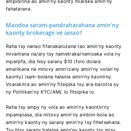
ampidirina ao amin'ny kaonty miaraka amin'ny
fahatarana.
Mandoa saram-pandraharahana amin'ny
kaonty brokerage ve ianao?
Raha tsy nanao fifanakalozana tao amin'ny kaonty
mivantana na/ary tsy nametraka/namoaka vola ny
mpanjifa, dia hisy sarany $10 (folo dolara
amerikana na mitovy amin'izany amin'ny volan'ny
kaonty) isam-bolana halaina amin'ny kaontiny.
Voarakitra ao amin'ny fitsipika tsy ara-barotra sy
ny Politikan'ny KYC/AML io fitsipika io.
Raha tsy ampy ny vola ao amin'ny kaontin'ny
mpampiasa, dia mitovy amin'ny ambim-bola ao
amin'ny kaonty ny sarany amin'ny tsy fihetsehana.
Tsy hisy sarany halaina amin'ny kaonty tsy misy