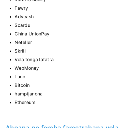
Fawry
Advcash
Scardu
China UnionPay
Neteller
Skrill
Vola tonga lafatra
WebMoney
Luno
Bitcoin
hampijanona
Ethereum
Ahoana no fomba fametrahana vola