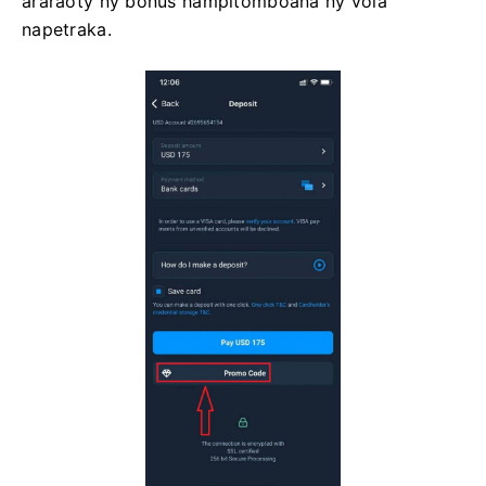
araraoty ny bonus hampitomboana ny vola
napetraka.