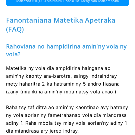
Mahazoa $10,000 Maimaim-Poana Ho An'ny Vao Manomboka
Fanontaniana Matetika Apetraka
(FAQ)
Rahoviana no hampidirina amin'ny vola ny
vola?
Matetika ny vola dia ampidirina haingana ao
amin'ny kaonty ara-barotra, saingy indraindray
mety haharitra 2 ka hatramin'ny 5 andro fiasana
izany (miankina amin'ny mpamatsy vola anao.)
Raha tsy tafiditra ao amin'ny kaontinao avy hatrany
ny vola aorian'ny fametrahanao vola dia miandrasa
adiny 1. Raha mbola tsy misy vola aorian'ny adiny 1
dia miandrasa ary jereo indray.