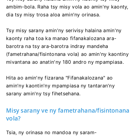
ambim-bola. Raha tsy misy vola ao amin'ny kaonty,
dia tsy misy trosa aloa amin'ny orinasa.
Tsy misy sarany amin'ny serivisy halaina amin'ny
kaonty raha toa ka manao fifanakalozana ara-
barotra na tsy ara-barotra indray mandeha
(fametrahana/fisintonana vola) ao amin'ny kaontiny
mivantana ao anatin'ny 180 andro ny mpampiasa.
Hita ao amin'ny fizarana "Fifanakalozana" ao
amin'ny kaontin'ny mpampiasa ny tantaran'ny
sarany amin'ny tsy fihetsehana.
Misy sarany ve ny fametrahana/fisintonana
vola?
Tsia, ny orinasa no mandoa ny saram-