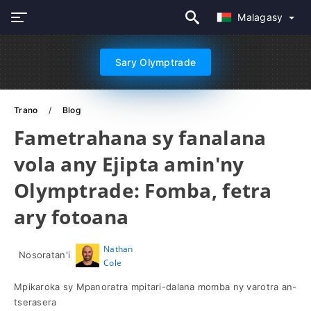
Malagasy
Sary Olymptrade
Trano
Blog
Fametrahana sy fanalana
vola any Ejipta amin'ny
Olymptrade: Fomba, fetra
ary fotoana
Nathan
Nosoratan'i
Cole
Mpikaroka sy Mpanoratra mpitari-dalana momba ny varotra an-
tserasera