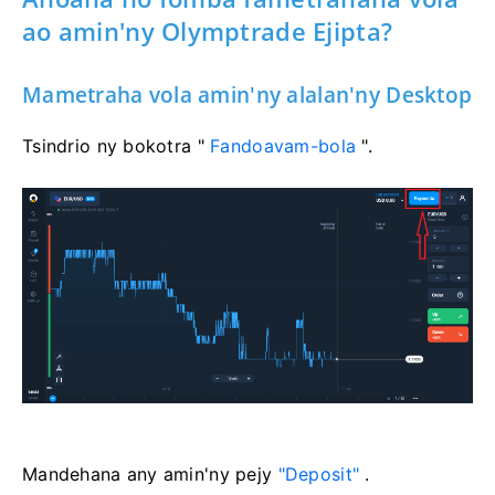
ao amin'ny Olymptrade Ejipta?
Mametraha vola amin'ny alalan'ny Desktop
Tsindrio ny bokotra "
Fandoavam-bola
".
Mandehana any amin'ny pejy
"Deposit"
.