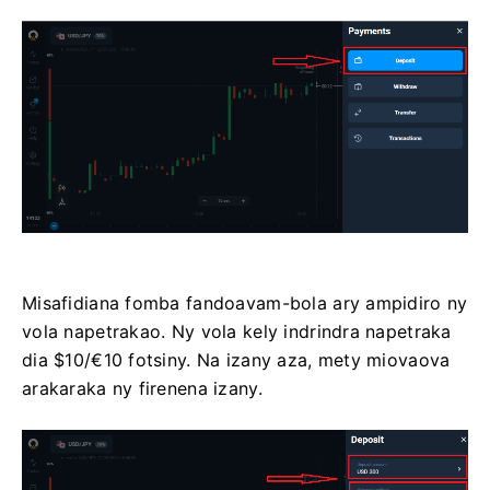
Misafidiana fomba fandoavam-bola ary ampidiro ny
vola napetrakao. Ny vola kely indrindra napetraka
dia $10/€10 fotsiny. Na izany aza, mety miovaova
arakaraka ny firenena izany.