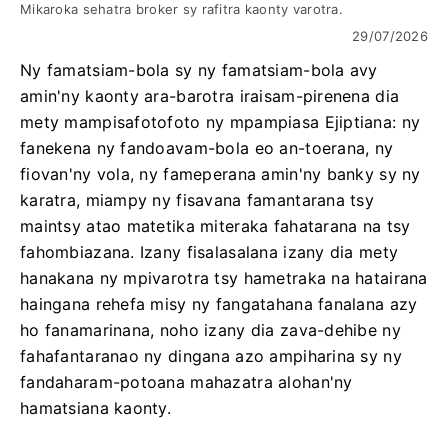
Mikaroka sehatra broker sy rafitra kaonty varotra.
29/07/2026
Ny famatsiam-bola sy ny famatsiam-bola avy
amin'ny kaonty ara-barotra iraisam-pirenena dia
mety mampisafotofoto ny mpampiasa Ejiptiana: ny
fanekena ny fandoavam-bola eo an-toerana, ny
fiovan'ny vola, ny fameperana amin'ny banky sy ny
karatra, miampy ny fisavana famantarana tsy
maintsy atao matetika miteraka fahatarana na tsy
fahombiazana. Izany fisalasalana izany dia mety
hanakana ny mpivarotra tsy hametraka na hatairana
haingana rehefa misy ny fangatahana fanalana azy
ho fanamarinana, noho izany dia zava-dehibe ny
fahafantaranao ny dingana azo ampiharina sy ny
fandaharam-potoana mahazatra alohan'ny
hamatsiana kaonty.