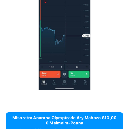
Misoratra Anarana Olymptrade Ary Mahazo $10,00
0 Maimaim-Poana