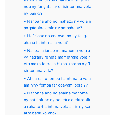
ndà ny fangatahako fisintonana vola
ny banky?
Nahoana aho no mahazo ny vola n
angatahina amin'ny ampahany?
Hafiriana no anaovanao ny fangat
ahana fisintonana vola?
Nahoana ianao no manome vola a
vy hatrany rehefa mametraka vola n
efa maka fotoana hikarakarana ny fi
sintonana vola?
Ahoana no fomba fisintonana vola
amin'ny fomba fandoavam-bola 2?
Nahoana aho no asaina manome
ny antsipirian'ny poketra elektronik
a raha te-hisintona vola amin'ny kar
atra bankiko aho?