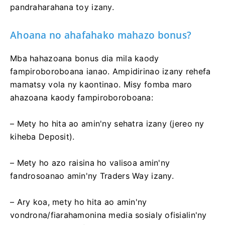
pandraharahana toy izany.
Ahoana no ahafahako mahazo bonus?
Mba hahazoana bonus dia mila kaody
fampiroboroboana ianao. Ampidirinao izany rehefa
mamatsy vola ny kaontinao. Misy fomba maro
ahazoana kaody fampiroboroboana:
– Mety ho hita ao amin'ny sehatra izany (jereo ny
kiheba Deposit).
– Mety ho azo raisina ho valisoa amin'ny
fandrosoanao amin'ny Traders Way izany.
– Ary koa, mety ho hita ao amin'ny
vondrona/fiarahamonina media sosialy ofisialin'ny