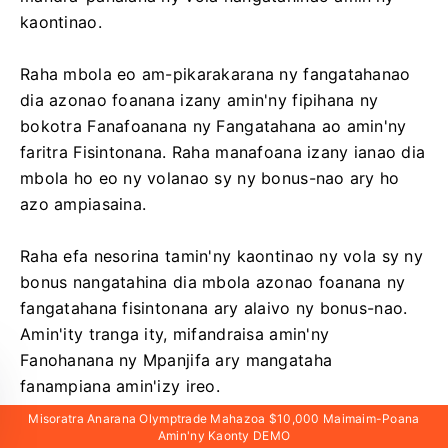
kaontinao.
Raha mbola eo am-pikarakarana ny fangatahanao
dia azonao foanana izany amin'ny fipihana ny
bokotra Fanafoanana ny Fangatahana ao amin'ny
faritra Fisintonana. Raha manafoana izany ianao dia
mbola ho eo ny volanao sy ny bonus-nao ary ho
azo ampiasaina.
Raha efa nesorina tamin'ny kaontinao ny vola sy ny
bonus nangatahina dia mbola azonao foanana ny
fangatahana fisintonana ary alaivo ny bonus-nao.
Amin'ity tranga ity, mifandraisa amin'ny
Fanohanana ny Mpanjifa ary mangataha
fanampiana amin'izy ireo.
Misoratra Anarana Olymptrade Mahazoa $10,000 Maimaim-Poana
Amin'ny Kaonty DEMO
Misoratra Anarana Olymptrade Ary Mahazo $10,00