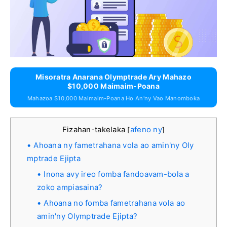
Misoratra Anarana Olymptrade Ary Mahazo
$10,000 Maimaim-Poana
Mahazoa $10,000 Maimaim-Poana Ho An'ny Vao Manomboka
Fizahan-takelaka
afeno ny
[
]
Ahoana ny fametrahana vola ao amin'ny Oly
mptrade Ejipta
Inona avy ireo fomba fandoavam-bola a
zoko ampiasaina?
Ahoana no fomba fametrahana vola ao
amin'ny Olymptrade Ejipta?