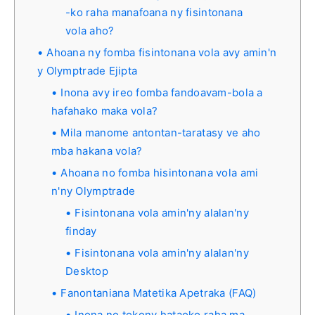
-ko raha manafoana ny fisintonana
vola aho?
Ahoana ny fomba fisintonana vola avy amin'n
y Olymptrade Ejipta
Inona avy ireo fomba fandoavam-bola a
hafahako maka vola?
Mila manome antontan-taratasy ve aho
mba hakana vola?
Ahoana no fomba hisintonana vola ami
n'ny Olymptrade
Fisintonana vola amin'ny alalan'ny
finday
Fisintonana vola amin'ny alalan'ny
Desktop
Fanontaniana Matetika Apetraka (FAQ)
Inona no tokony hataoko raha ma