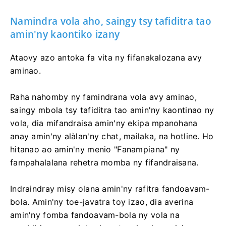
Namindra vola aho, saingy tsy tafiditra tao
amin'ny kaontiko izany
Ataovy azo antoka fa vita ny fifanakalozana avy
aminao.
Raha nahomby ny famindrana vola avy aminao,
saingy mbola tsy tafiditra tao amin'ny kaontinao ny
vola, dia mifandraisa amin'ny ekipa mpanohana
anay amin'ny alàlan'ny chat, mailaka, na hotline. Ho
hitanao ao amin'ny menio "Fanampiana" ny
fampahalalana rehetra momba ny fifandraisana.
Indraindray misy olana amin'ny rafitra fandoavam-
bola. Amin'ny toe-javatra toy izao, dia averina
amin'ny fomba fandoavam-bola ny vola na