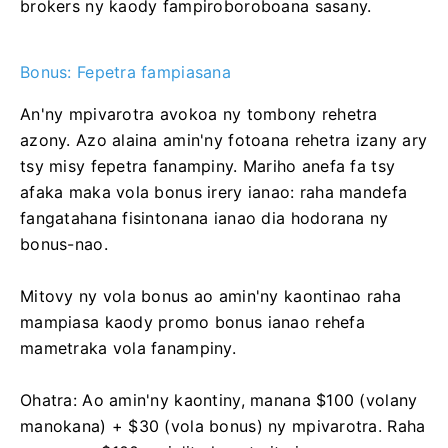
brokers ny kaody fampiroboroboana sasany.
Bonus: Fepetra fampiasana
An'ny mpivarotra avokoa ny tombony rehetra
azony. Azo alaina amin'ny fotoana rehetra izany ary
tsy misy fepetra fanampiny. Mariho anefa fa tsy
afaka maka vola bonus irery ianao: raha mandefa
fangatahana fisintonana ianao dia hodorana ny
bonus-nao.
Mitovy ny vola bonus ao amin'ny kaontinao raha
mampiasa kaody promo bonus ianao rehefa
mametraka vola fanampiny.
Ohatra: Ao amin'ny kaontiny, manana $100 (volany
manokana) + $30 (vola bonus) ny mpivarotra. Raha