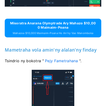
Misoratra Anarana Olymptrade Ary Mahazo $10,00
0 Maimaim-Poana
Mahazoa $10,000 Maimaim-Poana Ho An'ny Vao Manomboka
Mametraha vola amin'ny alalan'ny finday
Tsindrio ny bokotra "
Pejy Fametrahana
".