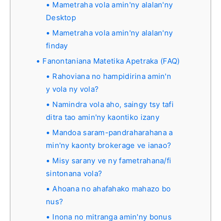
Mametraha vola amin'ny alalan'ny
Desktop
Mametraha vola amin'ny alalan'ny
finday
Fanontaniana Matetika Apetraka (FAQ)
Rahoviana no hampidirina amin'n
y vola ny vola?
Namindra vola aho, saingy tsy tafi
ditra tao amin'ny kaontiko izany
Mandoa saram-pandraharahana a
min'ny kaonty brokerage ve ianao?
Misy sarany ve ny fametrahana/fi
sintonana vola?
Ahoana no ahafahako mahazo bo
nus?
Inona no mitranga amin'ny bonus