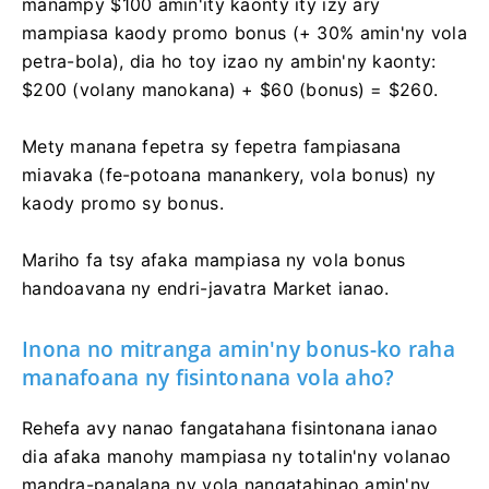
manampy $100 amin'ity kaonty ity izy ary
mampiasa kaody promo bonus (+ 30% amin'ny vola
petra-bola), dia ho toy izao ny ambin'ny kaonty:
$200 (volany manokana) + $60 (bonus) = $260.
Mety manana fepetra sy fepetra fampiasana
miavaka (fe-potoana manankery, vola bonus) ny
kaody promo sy bonus.
Mariho fa tsy afaka mampiasa ny vola bonus
handoavana ny endri-javatra Market ianao.
Inona no mitranga amin'ny bonus-ko raha
manafoana ny fisintonana vola aho?
Rehefa avy nanao fangatahana fisintonana ianao
dia afaka manohy mampiasa ny totalin'ny volanao
mandra-panalana ny vola nangatahinao amin'ny