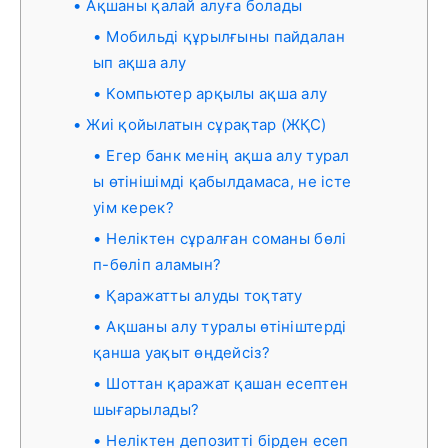
Ақшаны қалай алуға болады
Мобильді құрылғыны пайдалан
ып ақша алу
Компьютер арқылы ақша алу
Жиі қойылатын сұрақтар (ЖҚС)
Егер банк менің ақша алу турал
ы өтінішімді қабылдамаса, не істе
уім керек?
Неліктен сұралған соманы бөлі
п-бөліп аламын?
Қаражатты алуды тоқтату
Ақшаны алу туралы өтініштерді
қанша уақыт өңдейсіз?
Шоттан қаражат қашан есептен
шығарылады?
Неліктен депозитті бірден есеп