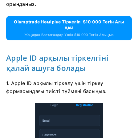
орындаңыз.
Olymptrade Нөміріне Тіркеліп, $10 000 Тегін Алы
Ңыз
Жаңадан Бастағандар Үшін $10 000 Тегін Алыңыз
Apple ID арқылы тіркелгіні
қалай ашуға болады
1. Apple ID арқылы тіркелу үшін тіркеу
формасындағы тиісті түймені басыңыз.