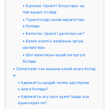
Бірнеше тіркелгі бонустары: қа
лай жұмыс істейді
Тіркелгіңізді қалай мұрағаттауғ
а болады
Бөлінген тіркелгі дегеніміз не?
Бөлек есептік жазбаның артық
шылықтары
Шот валютасын қалай өзгертуге
болады
Olymptrade-тен ақшаны қалай алуға болад
ы
Қаражатты қандай төлем әдістеріме
н алуға болады?
Қаражатты алу үшін құжаттарды ұсы
нуым керек пе?