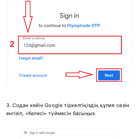
3. Содан кейін Google тіркелгіңіздің құпия сөзін
енгізіп, «Келесі» түймесін басыңыз.