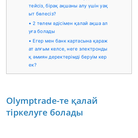
тейсіз, бірақ ақшаны алу үшін уақ
ыт бөлесіз?
2 төлем әдісімен қалай ақша ал
уға болады
Егер мен банк картасына қараж
ат алғым келсе, неге электронды
қ әмиян деректерімді беруім кер
ек?
Olymptrade-те қалай
тіркелуге болады