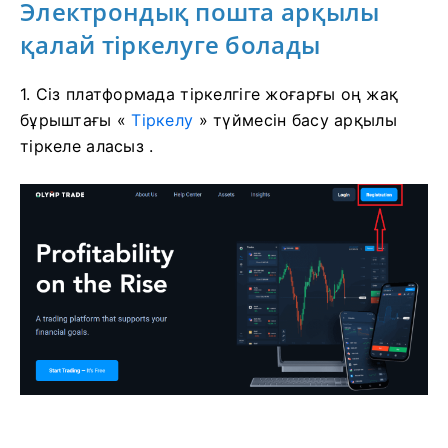
Электрондық пошта арқылы
қалай тіркелуге болады
1. Сіз платформада тіркелгіге жоғарғы оң жақ
бұрыштағы «
Тіркелу
» түймесін басу арқылы
тіркеле аласыз .