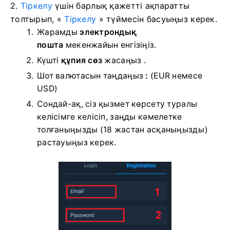
2.
Тіркелу
үшін барлық қажетті ақпаратты
толтырып, «
Тіркелу
» түймесін басуыңыз керек.
Жарамды
электрондық
пошта
мекенжайын енгізіңіз.
Күшті
құпия сөз
жасаңыз .
Шот валютасын таңдаңыз
:
(EUR немесе
USD)
Сондай-ақ, сіз қызмет көрсету туралы
келісімге келісіп, заңды кәмелетке
толғаныңызды (18 жастан асқаныңызды)
растауыңыз керек.