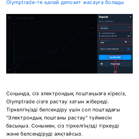
Olymptrade-те қалай депозит жасауға болады
Соңында, сіз электрондық поштаңызға кіресіз,
Olymptrade сізге растау хатын жібереді.
Тіркелгіңізді белсендіру үшін сол поштадағы
"Электрондық поштаны растау" түймесін
басыңыз. Сонымен, сіз тіркелгіңізді тіркеуді
және белсендіруді аяқтайсыз.