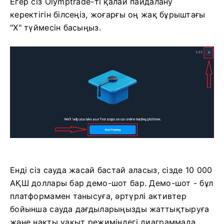
Егер сіз Olymptrade-ті қалай пайдалану
керектігін білсеңіз, жоғарғы оң жақ бұрыштағы
"X" түймесін басыңыз.
Енді сіз сауда жасай бастай аласыз, сізде 10 000
АҚШ доллары бар демо-шот бар. Демо-шот - бұл
платформамен танысуға, әртүрлі активтер
бойынша сауда дағдыларыңызды жаттықтыруға
және нақты уақыт режиміндегі диаграммада