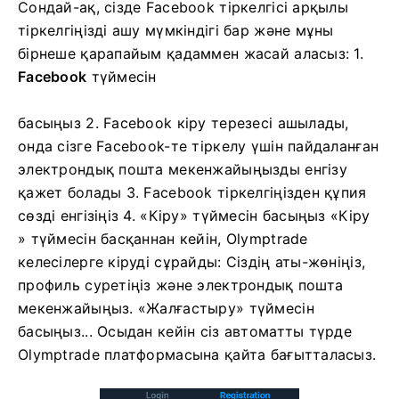
Сондай-ақ, сізде Facebook тіркелгісі арқылы
тіркелгіңізді ашу мүмкіндігі бар және мұны
бірнеше қарапайым қадаммен жасай аласыз: 1.
Facebook
түймесін
басыңыз
2. Facebook кіру терезесі ашылады,
онда сізге Facebook-те тіркелу үшін пайдаланған
электрондық пошта мекенжайыңызды енгізу
қажет болады
3. Facebook тіркелгіңізден құпия
сөзді енгізіңіз
4. «Кіру» түймесін басыңыз «Кіру
» түймесін басқаннан кейін, Olymptrade
келесілерге кіруді сұрайды: Сіздің аты-жөніңіз,
профиль суретіңіз және электрондық пошта
мекенжайыңыз. «Жалғастыру» түймесін
басыңыз...
Осыдан кейін сіз автоматты түрде
Olymptrade платформасына қайта бағытталасыз.