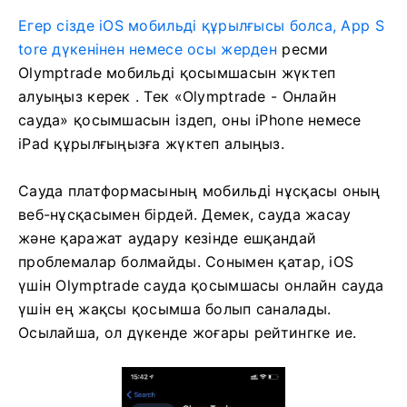
Егер сізде iOS мобильді құрылғысы болса, App S
tore дүкенінен немесе осы жерден
ресми
Olymptrade мобильді қосымшасын жүктеп
алуыңыз керек
. Тек «Olymptrade - Онлайн
сауда» қосымшасын іздеп, оны iPhone немесе
iPad құрылғыңызға жүктеп алыңыз.
Сауда платформасының мобильді нұсқасы оның
веб-нұсқасымен бірдей. Демек, сауда жасау
және қаражат аудару кезінде ешқандай
проблемалар болмайды. Сонымен қатар, iOS
үшін Olymptrade сауда қосымшасы онлайн сауда
үшін ең жақсы қосымша болып саналады.
Осылайша, ол дүкенде жоғары рейтингке ие.