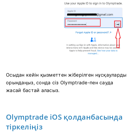
Осыдан кейін қызметтен жіберілген нұсқауларды
орындаңыз, сонда сіз Olymptrade-пен сауда
жасай бастай аласыз.
Olymptrade iOS қолданбасында
тіркеліңіз