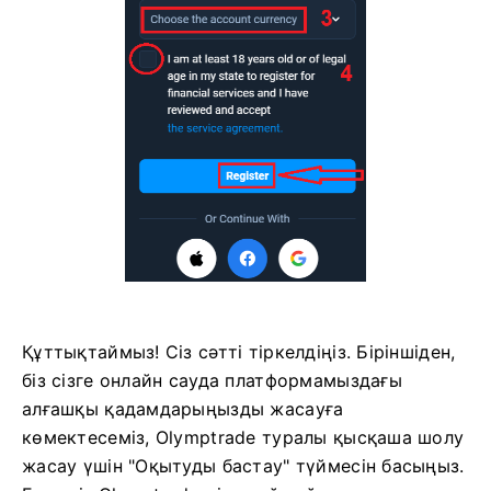
Құттықтаймыз! Сіз сәтті тіркелдіңіз. Біріншіден,
біз сізге онлайн сауда платформамыздағы
алғашқы қадамдарыңызды жасауға
көмектесеміз, Olymptrade туралы қысқаша шолу
жасау үшін "Оқытуды бастау" түймесін басыңыз.