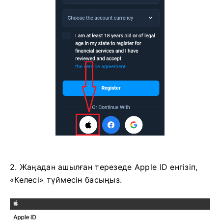
2. Жаңадан ашылған терезеде Apple ID енгізіп,
«Келесі» түймесін басыңыз.