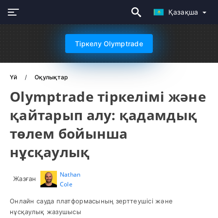
Қазақша
Тіркелу Olymptrade
Үй
Оқулықтар
Olymptrade тіркелімі және
қайтарып алу: қадамдық
төлем бойынша
нұсқаулық
Nathan
Жазған
Cole
Онлайн сауда платформасының зерттеушісі және
нұсқаулық жазушысы