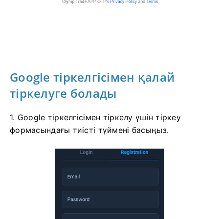
Google тіркелгісімен қалай
тіркелуге болады
1. Google тіркелгісімен тіркелу үшін тіркеу
формасындағы тиісті түймені басыңыз.