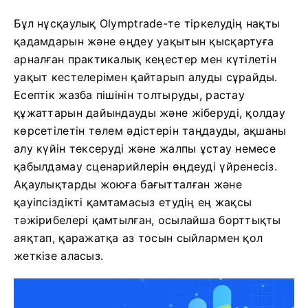
Бұл нұсқаулық Olymptrade-те тіркелудің нақты
қадамдарын және өңдеу уақытын қысқартуға
арналған практикалық кеңестер мен күтілетін
уақыт кестелерімен қайтарып алуды сұрайды.
Есептік жазба пішінін толтыруды, растау
құжаттарын дайындауды және жіберуді, қолдау
көрсетілетін төлем әдістерін таңдауды, ақшаны
алу күйін тексеруді және жалпы ұстау немесе
қабылдамау сценарийлерін өңдеуді үйренесіз.
Ақаулықтарды жоюға бағытталған және
қауіпсіздікті қамтамасыз етудің ең жақсы
тәжірибелері қамтылған, осылайша борттықты
аяқтап, қаражатқа аз тосын сыйлармен қол
жеткізе аласыз.