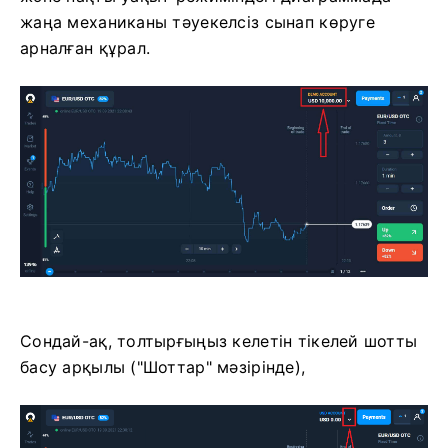
жаңа механиканы тәуекелсіз сынап көруге
арналған құрал.
Сондай-ақ, толтырғыңыз келетін тікелей шотты
басу арқылы ("Шоттар" мәзірінде),