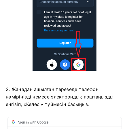
2. Жаңадан ашылған терезеде телефон
нөміріңізді немесе электрондық поштаңызды
енгізіп, «Келесі» түймесін басыңыз.