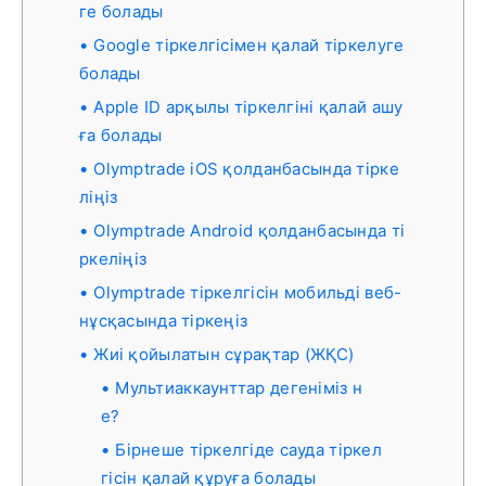
ге болады
Google тіркелгісімен қалай тіркелуге
болады
Apple ID арқылы тіркелгіні қалай ашу
ға болады
Olymptrade iOS қолданбасында тірке
ліңіз
Olymptrade Android қолданбасында ті
ркеліңіз
Olymptrade тіркелгісін мобильді веб-
нұсқасында тіркеңіз
Жиі қойылатын сұрақтар (ЖҚС)
Мультиаккаунттар дегеніміз н
е?
Бірнеше тіркелгіде сауда тіркел
гісін қалай құруға болады