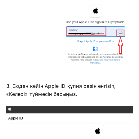
3. Содан кейін Apple ID құпия сөзін енгізіп,
«Келесі» түймесін басыңыз.