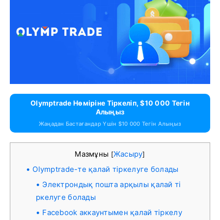
Olymptrade Нөміріне Тіркеліп, $10 000 Тегін
Алыңыз
Жаңадан Бастағандар Үшін $10 000 Тегін Алыңыз
Мазмұны
Жасыру
[
]
Olymptrade-те қалай тіркелуге болады
Электрондық пошта арқылы қалай ті
ркелуге болады
Facebook аккаунтымен қалай тіркелу