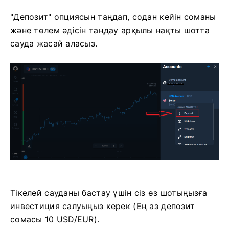
"Депозит" опциясын таңдап, содан кейін соманы
және төлем әдісін таңдау арқылы нақты шотта
сауда жасай аласыз.
Тікелей сауданы бастау үшін сіз өз шотыңызға
инвестиция салуыңыз керек (Ең аз депозит
сомасы 10 USD/EUR).