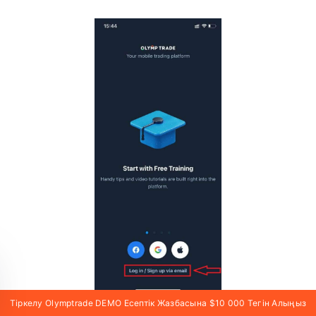
Тіркелу Olymptrade DEMO Есептік Жазбасына $10 000 Тегін Алыңыз