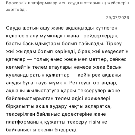
Брокерлік платформалар мен сауда шоттарының жүйелерін
зерттейді.
29/07/2026
Сауда шотын ашу және ақшаңызды күтпеген
кідіріссіз алу мүмкіндігі жаңа трейдерлердің
басты басымдықтары болып табылады. Тіркеу
жиі жылдам болып көрінеді, бірақ жиі кездесетін
қателер — толық емес жеке мәліметтер, сәйкес
келмейтін төлем атаулары немесе жеке басын
куәландыратын құжаттар — кейінірек ақшаны
алуды бұғаттауы мүмкін. Реттеуші органдар,
ақшаны жылыстатуға қарсы тексерулер және
байланыстырылған төлем әдісі ережелері
бірқалыпты ақша аудару нақты ақпаратқа,
тексерілген байланыс деректеріне және
платформаның құжатты тексеру тізіміне
байланысты екенін білдіреді.