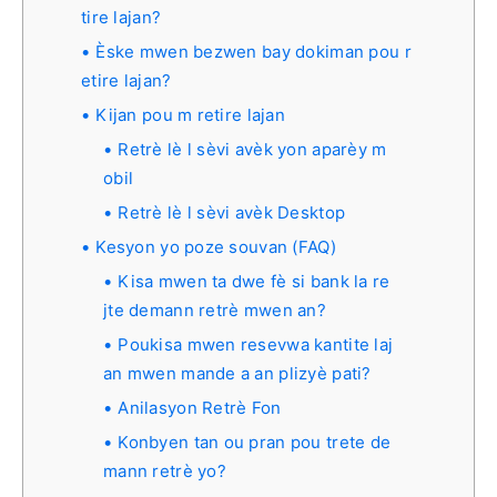
tire lajan?
Èske mwen bezwen bay dokiman pou r
etire lajan?
Kijan pou m retire lajan
Retrè lè l sèvi avèk yon aparèy m
obil
Retrè lè l sèvi avèk Desktop
Kesyon yo poze souvan (FAQ)
Kisa mwen ta dwe fè si bank la re
jte demann retrè mwen an?
Poukisa mwen resevwa kantite laj
an mwen mande a an plizyè pati?
Anilasyon Retrè Fon
Konbyen tan ou pran pou trete de
mann retrè yo?