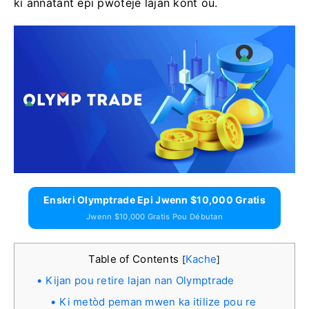
ki annatant epi pwoteje lajan kont ou.
Enskri Olymptrade Epi Jwenn $10,000 Gratis
Jwenn $10,000 Gratis Pou Débutan
Table of Contents
Kache
[
]
Kijan pou retire lajan nan Olymptrade
Ki metòd peman mwen ka itilize pou re