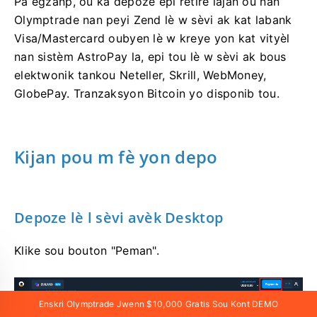
Pa egzanp, ou ka depoze epi retire lajan ou nan
Olymptrade nan peyi Zend lè w sèvi ak kat labank
Visa/Mastercard oubyen lè w kreye yon kat vityèl
nan sistèm AstroPay la, epi tou lè w sèvi ak bous
elektwonik tankou Neteller, Skrill, WebMoney,
GlobePay. Tranzaksyon Bitcoin yo disponib tou.
Kijan pou m fè yon depo
Depoze lè l sèvi avèk Desktop
Klike sou bouton "Peman".
Enskri Olymptrade Jwenn $10,000 Gratis Sou Kont DEMO