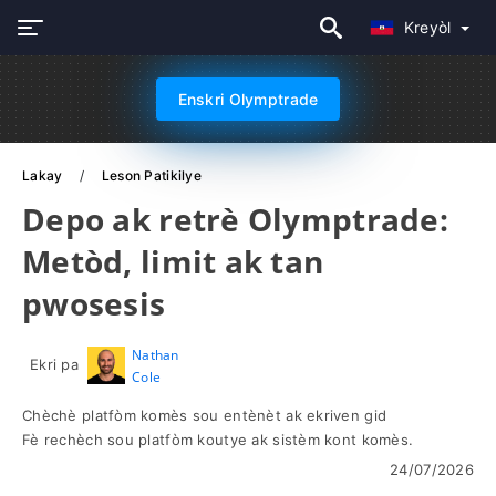
Kreyòl
Enskri Olymptrade
Lakay
Leson Patikilye
Depo ak retrè Olymptrade:
Metòd, limit ak tan
pwosesis
Nathan
Ekri pa
Cole
Chèchè platfòm komès sou entènèt ak ekriven gid
Fè rechèch sou platfòm koutye ak sistèm kont komès.
24/07/2026