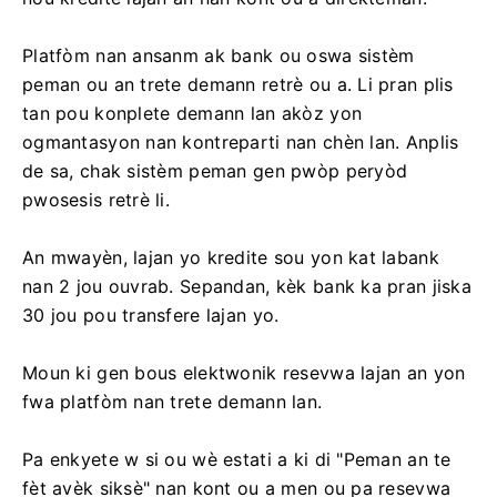
Platfòm nan ansanm ak bank ou oswa sistèm
peman ou an trete demann retrè ou a. Li pran plis
tan pou konplete demann lan akòz yon
ogmantasyon nan kontreparti nan chèn lan. Anplis
de sa, chak sistèm peman gen pwòp peryòd
pwosesis retrè li.
An mwayèn, lajan yo kredite sou yon kat labank
nan 2 jou ouvrab. Sepandan, kèk bank ka pran jiska
30 jou pou transfere lajan yo.
Moun ki gen bous elektwonik resevwa lajan an yon
fwa platfòm nan trete demann lan.
Pa enkyete w si ou wè estati a ki di "Peman an te
fèt avèk siksè" nan kont ou a men ou pa resevwa