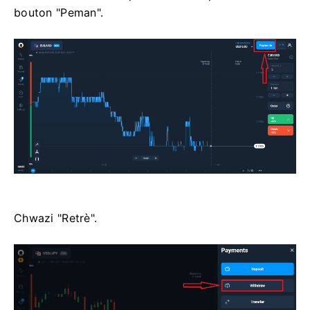
bouton "Peman".
Chwazi "Retrè".