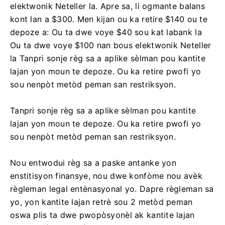
elektwonik Neteller la. Apre sa, li ogmante balans
kont lan a $300. Men kijan ou ka retire $140 ou te
depoze a: Ou ta dwe voye $40 sou kat labank la
Ou ta dwe voye $100 nan bous elektwonik Neteller
la Tanpri sonje règ sa a aplike sèlman pou kantite
lajan yon moun te depoze. Ou ka retire pwofi yo
sou nenpòt metòd peman san restriksyon.
Tanpri sonje règ sa a aplike sèlman pou kantite
lajan yon moun te depoze. Ou ka retire pwofi yo
sou nenpòt metòd peman san restriksyon.
Nou entwodui règ sa a paske antanke yon
enstitisyon finansye, nou dwe konfòme nou avèk
règleman legal entènasyonal yo. Dapre règleman sa
yo, yon kantite lajan retrè sou 2 metòd peman
oswa plis ta dwe pwopòsyonèl ak kantite lajan