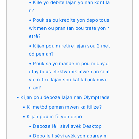
Kilè yo debite lajan yo nan kont la
n?
Poukisa ou kredite yon depo tous
wit men ou pran tan pou trete yon r
etrè?
Kijan pou m retire lajan sou 2 met
òd peman?
Poukisa yo mande m pou m bay d
etay bous elektwonik mwen an si m
vle retire lajan sou kat labank mwe
n an?
Kijan pou depoze lajan nan Olymptrade
Ki metòd peman mwen ka itilize?
Kijan pou m fè yon depo
Depoze lè l sèvi avèk Desktop
Depo lè l sèvi avèk yon aparèy m