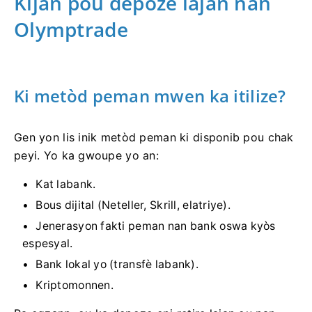
Kijan pou depoze lajan nan
Olymptrade
Ki metòd peman mwen ka itilize?
Gen yon lis inik metòd peman ki disponib pou chak
peyi. Yo ka gwoupe yo an:
Kat labank.
Bous dijital (Neteller, Skrill, elatriye).
Jenerasyon fakti peman nan bank oswa kyòs
espesyal.
Bank lokal yo (transfè labank).
Kriptomonnen.