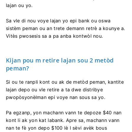
lajan ou yo.
Sa vle di nou voye lajan yo epi bank ou oswa
sistèm peman ou an trete demann retrè a kounye a.
Vitès pwosesis sa a pa anba kontwòl nou.
Kijan pou m retire lajan sou 2 metòd
peman?
Si ou te ranpli kont ou ak de metòd peman, kantite
lajan depo ou vle retire a ta dwe distribye
pwopòsyonèlman epi voye nan sous sa yo.
Pa egzanp, yon machann vann te depoze $40 nan
kont li ak yon kat labank. Apre sa, machann vann
nan te fè yon depo $100 lè l sèvi avèk bous