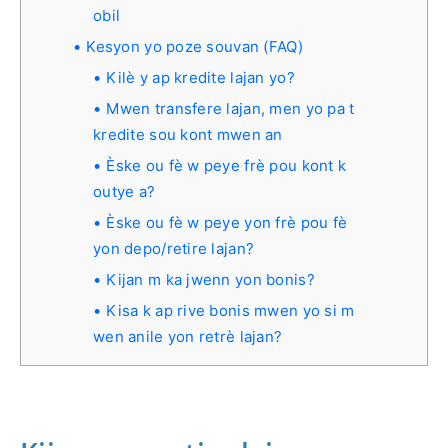
obil
Kesyon yo poze souvan (FAQ)
Kilè y ap kredite lajan yo?
Mwen transfere lajan, men yo pa t
kredite sou kont mwen an
Èske ou fè w peye frè pou kont k
outye a?
Èske ou fè w peye yon frè pou fè
yon depo/retire lajan?
Kijan m ka jwenn yon bonis?
Kisa k ap rive bonis mwen yo si m
wen anile yon retrè lajan?