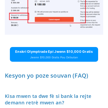
Enskri Olymptrade Epi Jwenn $10,000 Gratis
Jwenn $10,000 Gratis Pou Débutan
Kesyon yo poze souvan (FAQ)
Kisa mwen ta dwe fè si bank la rejte
demann retrè mwen an?