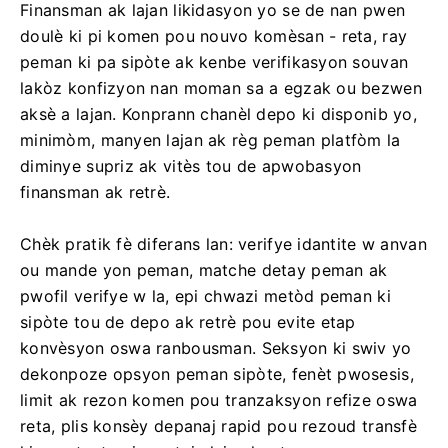
Finansman ak lajan likidasyon yo se de nan pwen
doulè ki pi komen pou nouvo komèsan - reta, ray
peman ki pa sipòte ak kenbe verifikasyon souvan
lakòz konfizyon nan moman sa a egzak ou bezwen
aksè a lajan. Konprann chanèl depo ki disponib yo,
minimòm, manyen lajan ak règ peman platfòm la
diminye supriz ak vitès tou de apwobasyon
finansman ak retrè.
Chèk pratik fè diferans lan: verifye idantite w anvan
ou mande yon peman, matche detay peman ak
pwofil verifye w la, epi chwazi metòd peman ki
sipòte tou de depo ak retrè pou evite etap
konvèsyon oswa ranbousman. Seksyon ki swiv yo
dekonpoze opsyon peman sipòte, fenèt pwosesis,
limit ak rezon komen pou tranzaksyon refize oswa
reta, plis konsèy depanaj rapid pou rezoud transfè