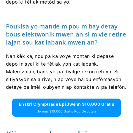
depo ki fèt ak metòd sa yo.
Poukisa yo mande m pou m bay detay
bous elektwonik mwen an si m vle retire
lajan sou kat labank mwen an?
Nan kèk ka, nou pa ka voye montan ki depase
depo inisyal ki te fèt ak yon kat labank.
Malerezman, bank yo pa divilge rezon refi yo. Si
sitiyasyon sa a rive, n ap voye ba ou enfòmasyon
detaye pa imèl, oubyen n ap kontakte w pa telefòn.
Enskri Olymptrade Epi Jwenn $10,000 Gratis
Jwenn $10,000 Gratis Pou Débutan