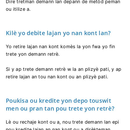
Dire tretman demann lan depann de metòd peman
ou itilize a.
Kilè yo debite lajan yo nan kont lan?
Yo retire lajan nan kont komès la yon fwa yo fin
trete yon demann retrè.
Si y ap trete demann retrè w la an plizyè pati, y ap
retire lajan an tou nan kont ou an plizyè pati.
Poukisa ou kredite yon depo touswit
men ou pran tan pou trete yon retrè?
Lè ou rechaje kont ou a, nou trete demann lan epi
nou kredite lajan an nan kont ou a dirèkteman.