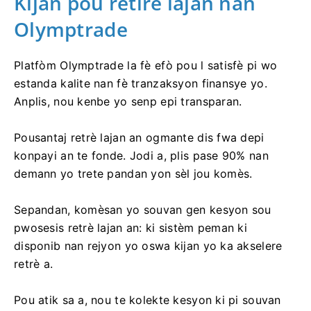
Kijan pou retire lajan nan
Olymptrade
Platfòm Olymptrade la fè efò pou l satisfè pi wo
estanda kalite nan fè tranzaksyon finansye yo.
Anplis, nou kenbe yo senp epi transparan.
Pousantaj retrè lajan an ogmante dis fwa depi
konpayi an te fonde. Jodi a, plis pase 90% nan
demann yo trete pandan yon sèl jou komès.
Sepandan, komèsan yo souvan gen kesyon sou
pwosesis retrè lajan an: ki sistèm peman ki
disponib nan rejyon yo oswa kijan yo ka akselere
retrè a.
Pou atik sa a, nou te kolekte kesyon ki pi souvan