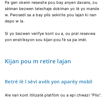
Pa gen okenn nesesite pou bay anyen davans, ou
sèlman bezwen telechaje dokiman yo lè yo mande
w. Pwosedi sa a bay plis sekirite pou lajan ki nan
depo w la.
Si yo bezwen verifye kont ou a, ou pral resevwa
yon enstriksyon sou kijan pou fè sa pa imèl.
Kijan pou m retire lajan
Retrè lè l sèvi avèk yon aparèy mobil
Ale nan kont itilizatè platfòm ou a epi chwazi "Plis".