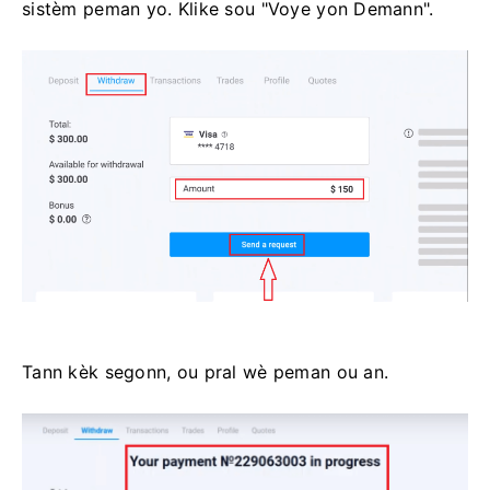
sistèm peman yo. Klike sou "Voye yon Demann".
Tann kèk segonn, ou pral wè peman ou an.