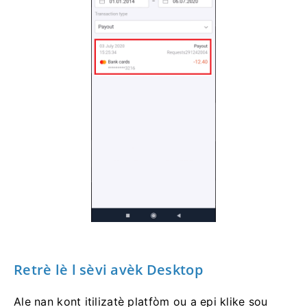
Retrè lè l sèvi avèk Desktop
Ale nan kont itilizatè platfòm ou a epi klike sou