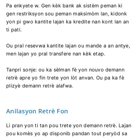
Pa enkyete w. Gen kèk bank ak sistèm peman ki
gen restriksyon sou peman maksimòm lan, kidonk
yon pi gwo kantite lajan ka kredite nan kont lan an
ti pati.
Ou pral resevwa kantite lajan ou mande a an antye,
men lajan yo pral transfere nan kèk etap.
Tanpri sonje: ou ka sèlman fè yon nouvo demann
retrè apre yo fin trete yon lòt anvan. Ou pa ka fè
plizyè demann retrè alafwa.
Anilasyon Retrè Fon
Li pran yon ti tan pou trete yon demann retrè. Lajan
pou komès yo ap disponib pandan tout peryòd sa