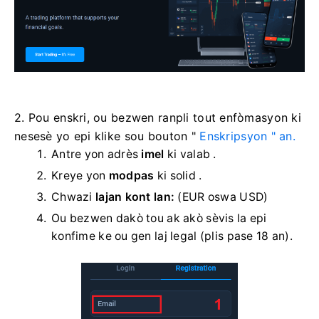
2. Pou enskri, ou bezwen ranpli tout enfòmasyon ki
nesesè yo epi klike sou
bouton "
Enskripsyon " an.
Antre yon adrès
imel
ki valab .
Kreye yon
modpas
ki solid .
Chwazi
lajan kont lan:
(EUR oswa USD)
Ou bezwen dakò tou ak akò sèvis la epi
konfime ke ou gen laj legal (plis pase 18 an).