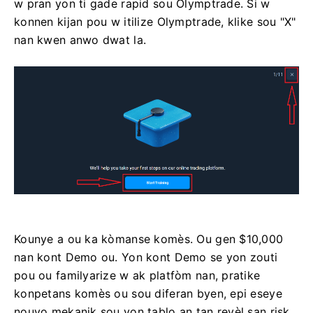
w pran yon ti gade rapid sou Olymptrade. Si w
konnen kijan pou w itilize Olymptrade, klike sou "X"
nan kwen anwo dwat la.
Kounye a ou ka kòmanse komès. Ou gen $10,000
nan kont Demo ou. Yon kont Demo se yon zouti
pou ou familyarize w ak platfòm nan, pratike
konpetans komès ou sou diferan byen, epi eseye
nouvo mekanik sou yon tablo an tan reyèl san risk.