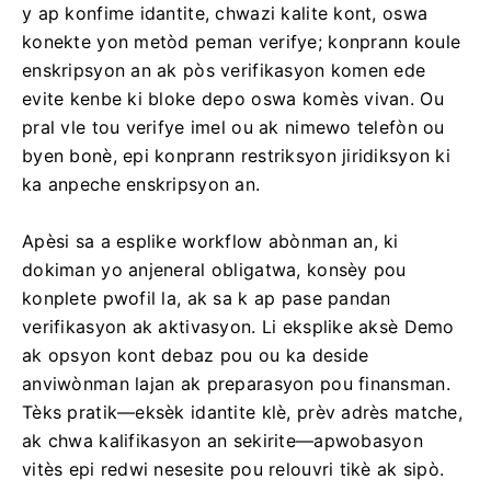
y ap konfime idantite, chwazi kalite kont, oswa
konekte yon metòd peman verifye; konprann koule
enskripsyon an ak pòs verifikasyon komen ede
evite kenbe ki bloke depo oswa komès vivan. Ou
pral vle tou verifye imel ou ak nimewo telefòn ou
byen bonè, epi konprann restriksyon jiridiksyon ki
ka anpeche enskripsyon an.
Apèsi sa a esplike workflow abònman an, ki
dokiman yo anjeneral obligatwa, konsèy pou
konplete pwofil la, ak sa k ap pase pandan
verifikasyon ak aktivasyon. Li eksplike aksè Demo
ak opsyon kont debaz pou ou ka deside
anviwònman lajan ak preparasyon pou finansman.
Tèks pratik—eksèk idantite klè, prèv adrès matche,
ak chwa kalifikasyon an sekirite—apwobasyon
vitès epi redwi nesesite pou relouvri tikè ak sipò.