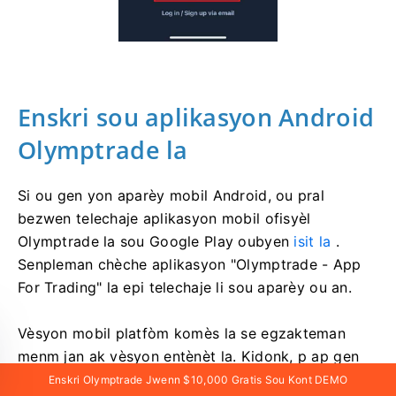
Enskri sou aplikasyon Android
Olymptrade la
Si ou gen yon aparèy mobil Android, ou pral
bezwen telechaje aplikasyon mobil ofisyèl
Olymptrade la sou Google Play oubyen
isit la
.
Senpleman chèche aplikasyon "Olymptrade - App
For Trading" la epi telechaje li sou aparèy ou an.
Vèsyon mobil platfòm komès la se egzakteman
menm jan ak vèsyon entènèt la. Kidonk, p ap gen
okenn pwoblèm ak komès ak transfè lajan. Anplis,
Enskri Olymptrade Jwenn $10,000 Gratis Sou Kont DEMO