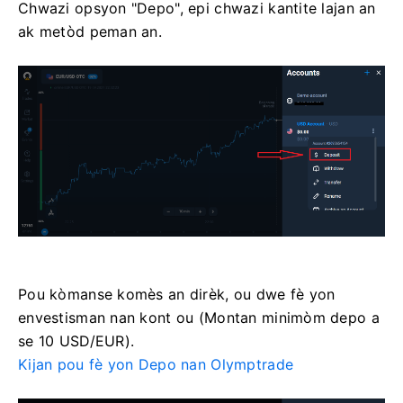
Chwazi opsyon "Depo", epi chwazi kantite lajan an
ak metòd peman an.
Pou kòmanse komès an dirèk, ou dwe fè yon
envestisman nan kont ou (Montan minimòm depo a
se 10 USD/EUR).
Kijan pou fè yon Depo nan Olymptrade