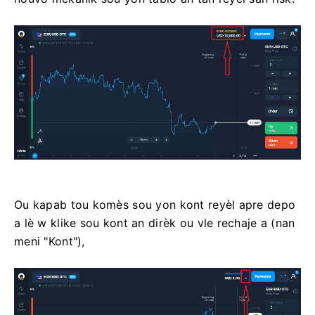
Ou kapab tou komès sou yon kont reyèl apre depo
a lè w klike sou kont an dirèk ou vle rechaje a (nan
meni "Kont"),