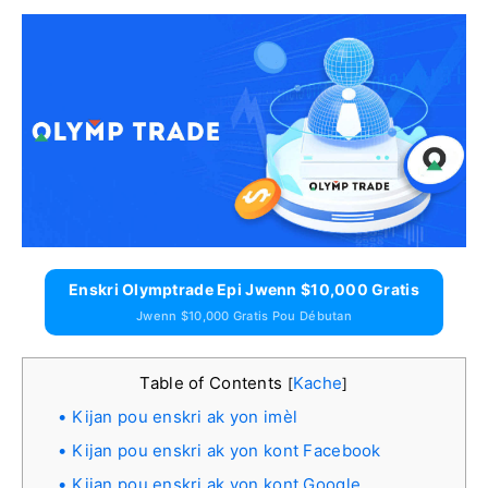
Enskri Olymptrade Epi Jwenn $10,000 Gratis
Jwenn $10,000 Gratis Pou Débutan
Table of Contents
Kache
[
]
Kijan pou enskri ak yon imèl
Kijan pou enskri ak yon kont Facebook
Kijan pou enskri ak yon kont Google