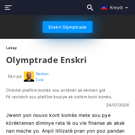
Kreyòl
Enskri Olymptrade
Lakay
Olymptrade Enskri
Nathan
Ekri pa
Cole
Chèchè platfòm komès sou entènèt ak ekriven gid
Fè rechèch sou platfòm koutye ak sistèm kont komès.
24/07/2026
Jwenn yon nouvo kont komès mete sou pye
kòrèkteman diminye reta lè ou vle finanse ak aksè
nan mache yo. Anpil itilizatè pran yon poz pandan