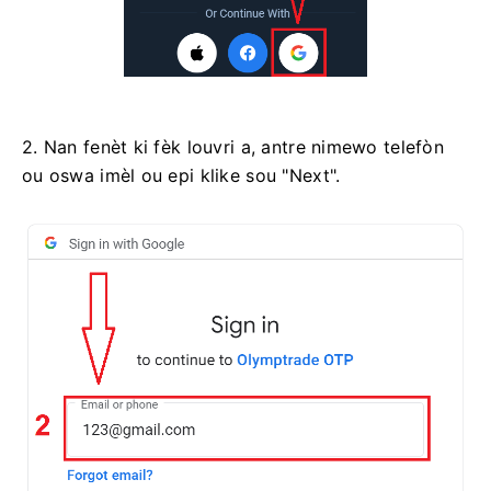
2. Nan fenèt ki fèk louvri a, antre nimewo telefòn
ou oswa imèl ou epi klike sou "Next".