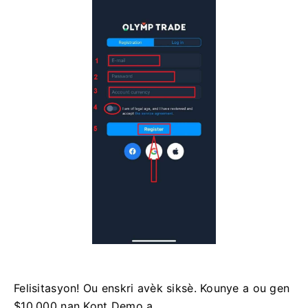
Felisitasyon! Ou enskri avèk siksè. Kounye a ou gen
$10,000 nan Kont Demo a.