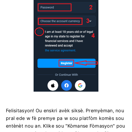
Felisitasyon! Ou enskri avèk siksè. Premyèman, nou
pral ede w fè premye pa w sou platfòm komès sou
entènèt nou an. Klike sou "Kòmanse Fòmasyon" pou