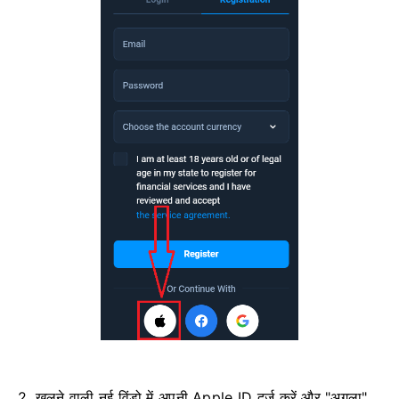
2. खुलने वाली नई विंडो में अपनी Apple ID दर्ज करें और "अगला"