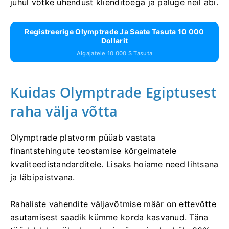
juhul võtke ühendust klienditoega ja paluge neil abi.
Registreerige Olymptrade Ja Saate Tasuta 10 000
Dollarit
Algajatele 10 000 $ Tasuta
Kuidas Olymptrade Egiptusest
raha välja võtta
Olymptrade platvorm püüab vastata
finantstehingute teostamise kõrgeimatele
kvaliteedistandarditele. Lisaks hoiame need lihtsana
ja läbipaistvana.
Rahaliste vahendite väljavõtmise määr on ettevõtte
asutamisest saadik kümme korda kasvanud. Täna