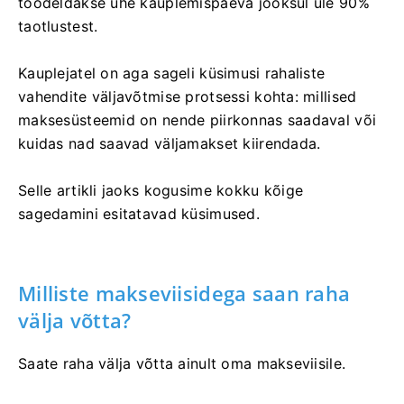
töödeldakse ühe kauplemispäeva jooksul üle 90%
taotlustest.
Kauplejatel on aga sageli küsimusi rahaliste
vahendite väljavõtmise protsessi kohta: millised
maksesüsteemid on nende piirkonnas saadaval või
kuidas nad saavad väljamakset kiirendada.
Selle artikli jaoks kogusime kokku kõige
sagedamini esitatavad küsimused.
Milliste makseviisidega saan raha
välja võtta?
Saate raha välja võtta ainult oma makseviisile.