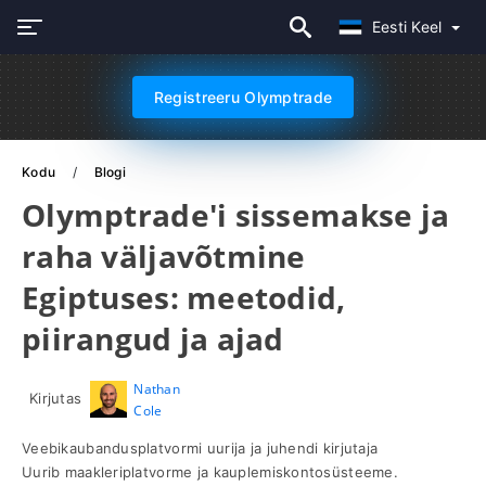
Eesti Keel
Registreeru Olymptrade
Kodu
Blogi
Olymptrade'i sissemakse ja
raha väljavõtmine
Egiptuses: meetodid,
piirangud ja ajad
Nathan
Kirjutas
Cole
Veebikaubandusplatvormi uurija ja juhendi kirjutaja
Uurib maakleriplatvorme ja kauplemiskontosüsteeme.