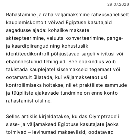
29.07.2026
Rahastamine ja raha väljamaksmine rahvusvaheliselt
kauplemiskontolt võivad Egiptuse kasutajaid
segadusse ajada: kohalike maksete
aktsepteerimine, valuuta konverteerimine, panga-
ja kaardipiirangud ning kohustuslik
identiteedikontroll põhjustavad sageli viivitusi või
ebaõnnestunud tehinguid. See ebakindlus võib
takistada kauplejatel sissemakseid tegemast või
ootamatult üllatada, kui väljamaksetaotlusi
kontrollimiseks hoitakse, nii et praktiliste sammude
ja tüüpiliste ajakavade tundmine on enne konto
rahastamist oluline.
Selles artiklis kirjeldatakse, kuidas Olymptrade'i
sisse- ja väljamaksed Egiptuse kasutajate jaoks
toimivad – levinumad makseviisid, oodatavad