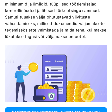
miinimumid ja limiidid, tüüpilised töötlemisajad,
kontrollinõuded ja lihtsad tõrkeotsingu sammud.
Samuti tuuakse välja ohutustavad viivituste
vähendamiseks, millised dokumendid väljamaksete
tegemiseks ette valmistada ja mida teha, kui makse
lükatakse tagasi või väljamakse on ootel.
Registreerige Olymptrade Ja Saate Tasuta 10 000