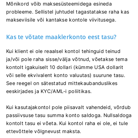
Mõnikord võib maksesüsteemidega esineda
probleeme. Sellistel juhtudel tagastatakse raha kas
makseviisile või kantakse kontole viivitusega.
Kas te võtate maaklerkonto eest tasu?
Kui klient ei ole reaalsel kontol tehinguid teinud
ja/või pole raha sisse/välja võtnud, võetakse tema
kontolt igakuiselt 10 dollari (kümme USA dollarit
või selle ekvivalent konto valuutas) suurune tasu.
See reegel on sätestatud mittekaubanduslikes
eeskirjades ja KYC/AML-i poliitikas.
Kui kasutajakontol pole piisavalt vahendeid, võrdub
passiivsuse tasu summa konto saldoga. Nullsaldoga
kontolt tasu ei võeta. Kui kontol raha ei ole, ei tule
ettevõttele võlgnevust maksta.