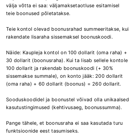
välja võtta ei saa: väljamaksetaotluse esitamisel
teie boonused põletatakse.
Teie kontol olevad boonusrahad summeeritakse, kui
rakendate lisaraha sissemaksel boonuskoodi.
Näide: Kaupleja kontol on 100 dollarit (oma raha) +
30 dollarit (boonusraha). Kui ta lisab sellele kontole
100 dollarit ja rakendab boonuskoodi (+ 30%
sissemakse summale), on konto jääk: 200 dollarit
(oma raha) + 60 dollarit (boonus) = 260 dollarit.
Sooduskoodidel ja boonustel võivad olla unikaalsed
kasutustingimused (kehtivusaeg, boonussumma).
Pange tähele, et boonusraha ei saa kasutada turu
funktsioonide eest tasumiseks.