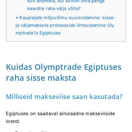
koti andmeid, kui soovin oma panga
kaardile raha välja võtta?
Kauplejate mõjuvõimu suurendamine: sisse-
ja väljamaksete protsesside lihtsustamine Oly
mptrade'is Egiptuses
Kuidas Olymptrade Egiptuses
raha sisse maksta
Milliseid makseviise saan kasutada?
Egiptuses on saadaval ainulaadne makseviiside
loend: