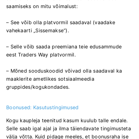
saamiseks on mitu võimalust:
– See võib olla platvormil saadaval (vaadake
vahekaarti „Sissemakse“).
– Selle võib saada preemiana teie edusammude
eest Traders Way platvormil.
– Mõned sooduskoodid võivad olla saadaval ka
maaklerite ametlikes sotsiaalmeedia
gruppides/kogukondades.
Boonused: Kasutustingimused
Kogu kaupleja teenitud kasum kuulub talle endale.
Selle saab igal ajal ja ilma täiendavate tingimusteta
välja võtta. Kuid pidage meeles, et boonusraha ise