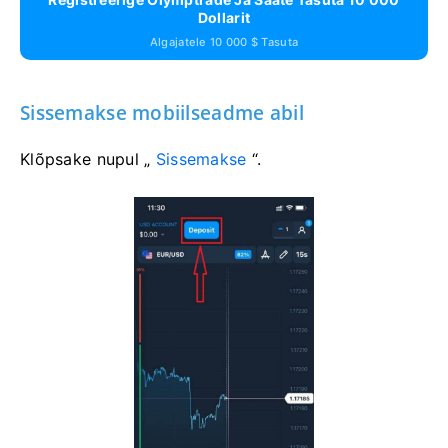
Dollarit
Algajatele 10 000 $ Tasuta
Sissemakse mobiilseadme abil
Klõpsake nupul „
Sissemakse
“.