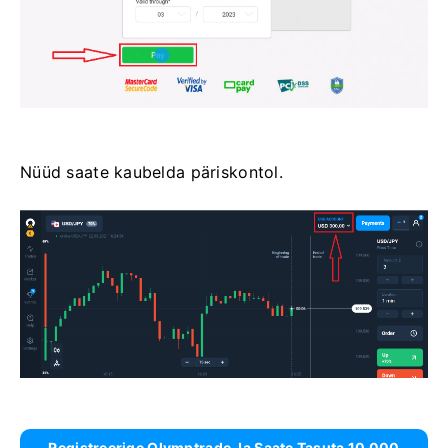
Nüüd saate kaubelda päriskontol.
Registreerige Olymptrade Ja Saate Tasuta 10 000