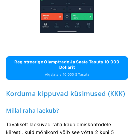
Registreerige Olymptrade Ja Saate Tasuta 10 000
Dollarit
Algajatele 10 000 $ Tasuta
Korduma kippuvad küsimused (KKK)
Millal raha laekub?
Tavaliselt laekuvad raha kauplemiskontodele
kiiresti, kuid mõnikord võib see võtta 2 kuni 5