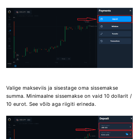
Valige makseviis ja sisestage oma sissemakse
summa. Minimaalne sissemakse on vaid 10 dollarit /
10 eurot. See võib aga riigiti erineda.