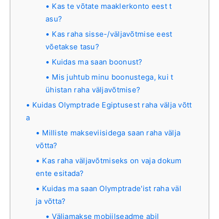
Kas te võtate maaklerkonto eest t
asu?
Kas raha sisse-/väljavõtmise eest
võetakse tasu?
Kuidas ma saan boonust?
Mis juhtub minu boonustega, kui t
ühistan raha väljavõtmise?
Kuidas Olymptrade Egiptusest raha välja võtt
a
Milliste makseviisidega saan raha välja
võtta?
Kas raha väljavõtmiseks on vaja dokum
ente esitada?
Kuidas ma saan Olymptrade'ist raha väl
ja võtta?
Väljamakse mobiilseadme abil