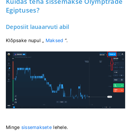
Kuidas teha sissemakse Olymptrade
Egiptuses?
Deposiit lauaarvuti abil
Klõpsake nupul „
Maksed
“.
Minge
sissemaksete
lehele.