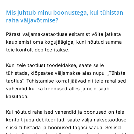
Mis juhtub minu boonustega, kui tühistan
raha väljavõtmise?
Pärast väljamaksetaotluse esitamist võite jätkata
kauplemist oma kogujäägiga, kuni nõutud summa
teie kontolt debiteeritakse.
Kuni teie taotlust töödeldakse, saate selle
tühistada, klõpsates väljamakse alas nupul „Tühista
taotlus“. Tühistamise korral jäävad nii teie rahalised
vahendid kui ka boonused alles ja neid saab
kasutada.
Kui nõutud rahalised vahendid ja boonused on teie
kontolt juba debiteeritud, saate väljamaksetaotluse
siiski tühistada ja boonused tagasi saada. Sellisel