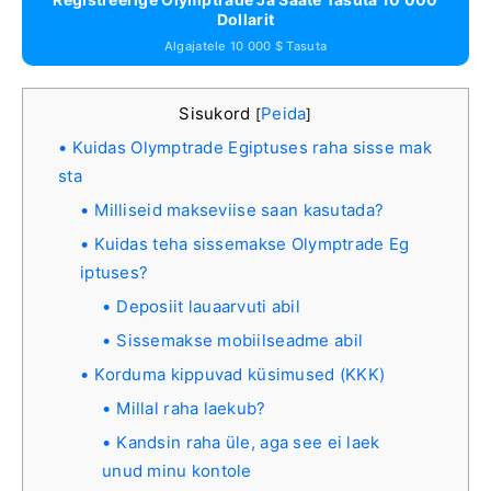
Dollarit
Algajatele 10 000 $ Tasuta
Sisukord
Peida
[
]
Kuidas Olymptrade Egiptuses raha sisse mak
sta
Milliseid makseviise saan kasutada?
Kuidas teha sissemakse Olymptrade Eg
iptuses?
Deposiit lauaarvuti abil
Sissemakse mobiilseadme abil
Korduma kippuvad küsimused (KKK)
Millal raha laekub?
Kandsin raha üle, aga see ei laek
unud minu kontole