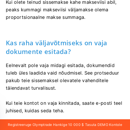
Kui olete teinud sissemakse kahe makseviisi abil,
peaks kummagi makseviisi väljamakse olema
proportsionaalne makse summaga.
Kas raha väljavõtmiseks on vaja
dokumente esitada?
Eelnevalt pole vaja midagi esitada, dokumendid
tuleb üles laadida vaid nõudmisel. See protseduur
pakub teie sissemaksel olevatele vahenditele
täiendavat turvalisust.
Kui teie kontot on vaja kinnitada, saate e-posti teel
juhised, kuidas seda teha.
Registreeruge Olymptrade Hankige 10 000 $ Tasuta DEMO Kontole