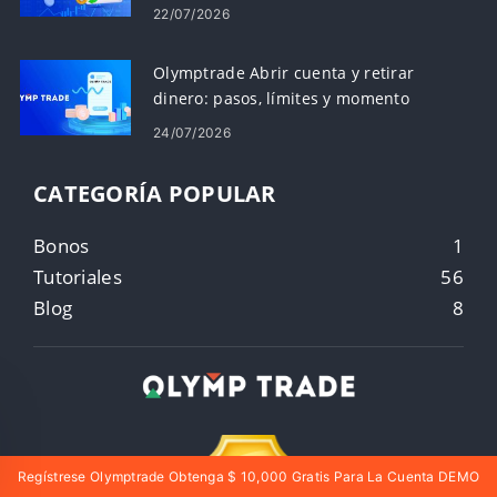
plataformas
22/07/2026
Olymptrade Abrir cuenta y retirar
dinero: pasos, límites y momento
24/07/2026
CATEGORÍA POPULAR
Bonos
1
Tutoriales
56
Blog
8
Regístrese Olymptrade Obtenga $ 10,000 Gratis Para La Cuenta DEMO