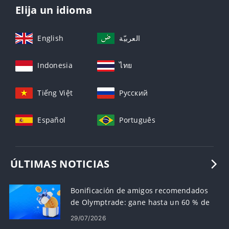
Elija un idioma
English
العربيّة
Indonesia
ไทย
Tiếng Việt
Русский
Español
Português
ÚLTIMAS NOTICIAS
Bonificación de amigos recomendados
de Olymptrade: gane hasta un 60 % de
comisión por recomendaciones
29/07/2026