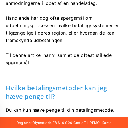
anmodningerne i løbet af én handelsdag.
Handlende har dog ofte spørgsmål om
udbetalingsprocessen: hvilke betalingssystemer er
tilgængelige i deres region, eller hvordan de kan
fremskynde udbetalingen.
Til denne artikel har vi samlet de oftest stillede
spørgsmål.
Hvilke betalingsmetoder kan jeg
hæve penge til?
Du kan kun hæve penge til din betalingsmetode.
Registrer Olymptrade Få $10.000 Gratis Til DEMO-Konto
Hvis du har foretaget en indbetaling med 2