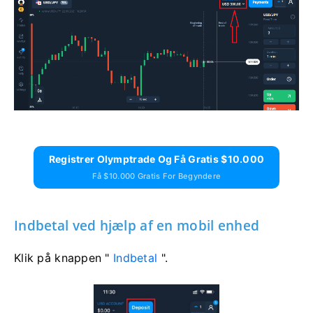
Registrer Olymptrade Og Få Gratis $10.000
Få $10.000 Gratis For Begyndere
Indbetal ved hjælp af en mobil enhed
Klik på knappen "
Indbetal
".