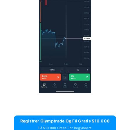
Registrer Olymptrade Og Få Gratis $10.000
Få $10.000 Gratis For Begyndere