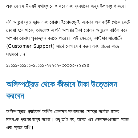
এবং বোনাস উভয়ই যথাস্থানে থাকবে এবং ব্যবহারের জন্য উপলব্ধ থাকবে।
যদি অনুরোধকৃত ফান্ড এবং বোনাস ইতোমধ্যেই আপনার অ্যাকাউন্ট থেকে কেটে
নেওয়া হয়ে থাকে, তাহলেও আপনি আপনার টাকা তোলার অনুরোধ বাতিল করে
আপনার বোনাস পুনরুদ্ধার করতে পারেন। এই ক্ষেত্রে, কাস্টমার সাপোর্টের
(Customer Support) সাথে যোগাযোগ করুন এবং তাদের কাছে
সহায়তা চান।
১১১১১-১১১১১-১১১১১-২২২২২-৩৩৩৩৩-৪৪৪৪৪
অলিম্পট্রেড থেকে কীভাবে টাকা উত্তোলন
করবেন
অলিম্পট্রেড প্ল্যাটফর্ম আর্থিক লেনদেন সম্পাদনের ক্ষেত্রে সর্বোচ্চ মানের
মানদণ্ড পূরণের জন্য সচেষ্ট। শুধু তাই নয়, আমরা এই লেনদেনগুলোকে সহজ
এবং স্বচ্ছ রাখি।