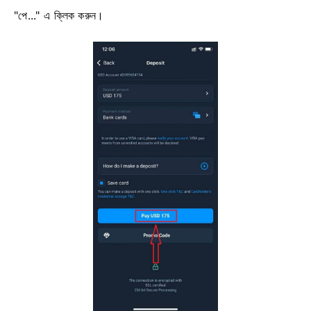
"পে..." এ ক্লিক করুন।