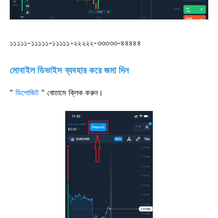
১১১১১-১১১১১-১১১১১-২২২২২-৩৩৩৩৩-৪৪৪৪৪
মোবাইল ডিভাইস ব্যবহার করে জমা দিন
"
ডিপোজিট
" বোতামে ক্লিক করুন।