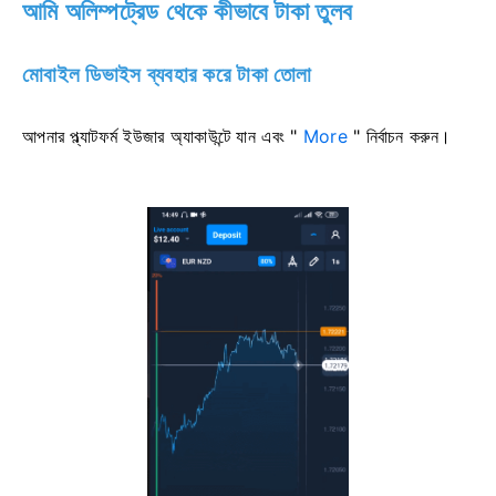
আমি অলিম্পট্রেড থেকে কীভাবে টাকা তুলব
মোবাইল ডিভাইস ব্যবহার করে টাকা তোলা
আপনার প্ল্যাটফর্ম ইউজার অ্যাকাউন্টে যান এবং "
More
" নির্বাচন করুন।