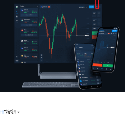
冊
”按鈕。