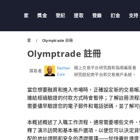
家
獎金
登記
提取
登錄
訂金
支持
家
Olymptrade 註冊
Olymptrade 註冊
線上交易平台研究員和指南編寫者
Nathan
撰寫者
Cole
研究經紀商平台和交易帳戶系統。
當您想要融資和進入市場時，正確設定新的交易帳
連結經過驗證的付款方式時會暫停；了解註冊流程
需要儘早驗證您的電子郵件和電話號碼，並了解可
本概述概述了入職工作流程、通常需要哪些文件、
釋了演示訪問和基本帳戶選項，以便您可以決定貨
配的地址證明和安全的憑證選擇——加快審批速度