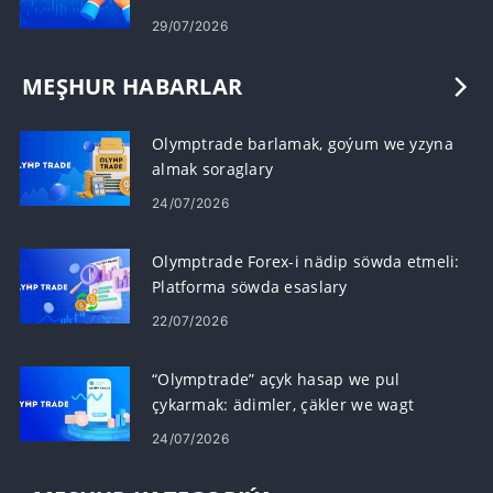
29/07/2026
MEŞHUR HABARLAR
Olymptrade barlamak, goýum we yzyna
almak soraglary
24/07/2026
Olymptrade Forex-i nädip söwda etmeli:
Platforma söwda esaslary
22/07/2026
“Olymptrade” açyk hasap we pul
çykarmak: ädimler, çäkler we wagt
24/07/2026