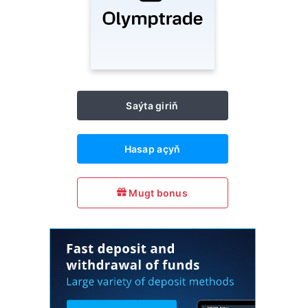
Saýta giriň
Hasap açyň
Mugt bonus