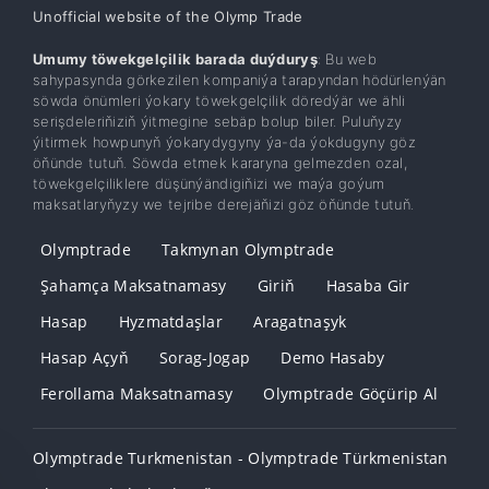
Unofficial website of the Olymp Trade
Umumy töwekgelçilik barada duýduryş
: Bu web
sahypasynda görkezilen kompaniýa tarapyndan hödürlenýän
söwda önümleri ýokary töwekgelçilik döredýär we ähli
serişdeleriňiziň ýitmegine sebäp bolup biler. Puluňyzy
ýitirmek howpunyň ýokarydygyny ýa-da ýokdugyny göz
öňünde tutuň. Söwda etmek kararyna gelmezden ozal,
töwekgelçiliklere düşünýändigiňizi we maýa goýum
maksatlaryňyzy we tejribe derejäňizi göz öňünde tutuň.
Olymptrade
Takmynan Olymptrade
Şahamça Maksatnamasy
Giriň
Hasaba Gir
Hasap
Hyzmatdaşlar
Aragatnaşyk
Hasap Açyň
Sorag-Jogap
Demo Hasaby
Ferollama Maksatnamasy
Olymptrade Göçürip Al
Olymptrade Turkmenistan - Olymptrade Türkmenistan