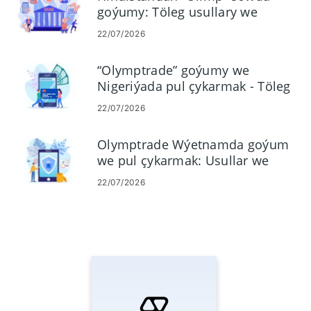
goýumy: Töleg usullary we
çäkleri
22/07/2026
“Olymptrade” goýumy we
Nigeriýada pul çykarmak - Töleg
usullary
22/07/2026
Olymptrade Wýetnamda goýum
we pul çykarmak: Usullar we
çäkler
22/07/2026