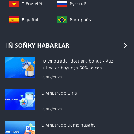
Tiếng Việt
Русский
Español
Português
IŇ SOŇKY HABARLAR
“Olymptrade” dostlara bonus - ýüz
tutmalar boýunça 60% -e çenli
komissiýa gazanyň
29/07/2026
Olymptrade Giriş
29/07/2026
Olymptrade Demo hasaby