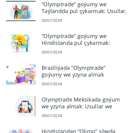
“Olymptrade” goýumy we
Taýlandda pul çykarmak: Usullar,
çäkler
29/07/2026
“Olymptrade” goýumy we
Hindistanda pul çykarmak:
Usullar we wagtlar
29/07/2026
Braziliýada “Olymptrade”
goýumy we yzyna almak
opsiýalary
29/07/2026
Olymptrade Meksikada goýum
we yzyna almak: Usullar we
çäkler
29/07/2026
Hindistandan “Olimp” söwda