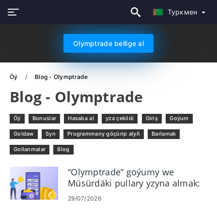
Туркмен
Olymptrade bellige al
Öý
Blog - Olymptrade
Blog - Olymptrade
Öý
Bonuslar
Hasaba al
yza çekildi
Giriş
Goýum
Goldaw
Syn
Programmany göçürip alyň
Barlamak
Gollanmalar
Blog
“Olymptrade” goýumy we
Müsürdäki pullary yzyna almak:
Usullar, çäkler we wagt
29/07/2026