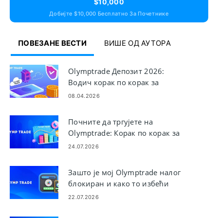
$10,000
Добијте $10,000 Бесплатно За Почетнике
ПОВЕЗАНЕ ВЕСТИ
ВИШЕ ОД АУТОРА
Olymptrade Депозит 2026:
Водич корак по корак за
додавање новца, трошкова и
08.04.2026
времена одобрења
Почните да тргујете на
Olymptrade: Корак по корак за
почетнике
24.07.2026
Зашто је мој Olymptrade налог
блокиран и како то избећи
22.07.2026