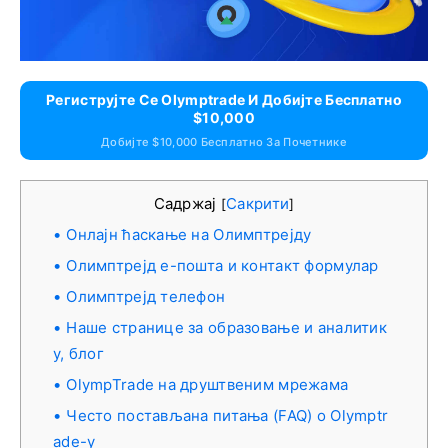
Региструјте Се Olymptrade И Добијте Бесплатно
$10,000
Добијте $10,000 Бесплатно За Почетнике
Садржај
Сакрити
[
]
Онлајн ћаскање на Олимптрејду
Олимптрејд е-пошта и контакт формулар
Олимптрејд телефон
Наше странице за образовање и аналитик
у, блог
OlympTrade на друштвеним мрежама
Често постављана питања (FAQ) о Olymptr
ade-у