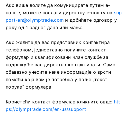
Ако више волите да комуницирате путем е-
поште, можете послати директну е-пошту на
sup
port-en@olymptrade.com
и добићете одговор у
року од 1 радног дана или мање.
Ако желите да вас представник контактира
телефоном, једноставно попуните контакт
формулар и квалификовани члан службе за
подршку ће вас директно контактирати. Само
обавезно унесите неке информације о врсти
помоћи која вам је потребна у поље „текст
поруке“ формулара.
Користећи контакт формулар кликните овде:
htt
ps://olymptrade.com/en-us/support