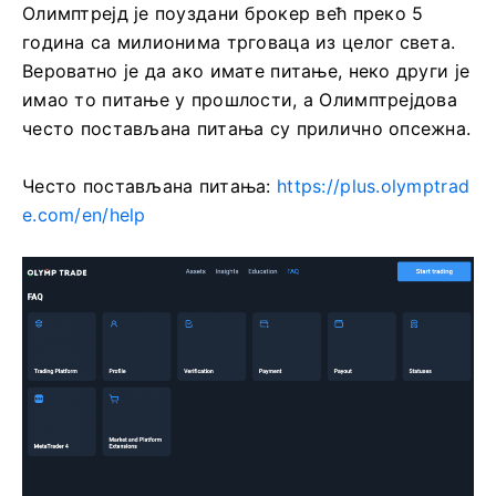
Олимптрејд је поуздани брокер већ преко 5
година са милионима трговаца из целог света.
Вероватно је да ако имате питање, неко други је
имао то питање у прошлости, а Олимптрејдова
често постављана питања су прилично опсежна.
Често постављана питања:
https://plus.olymptrad
e.com/en/help