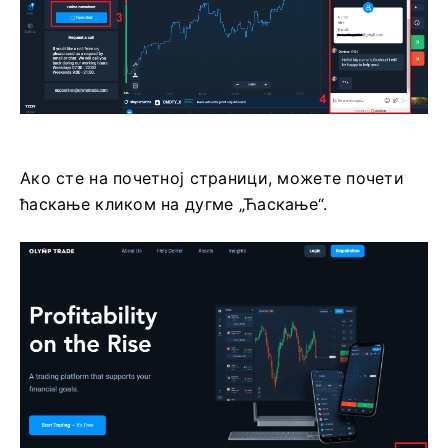
Ако сте на почетној страници, можете почети
ћаскање кликом на дугме „Ћаскање“.