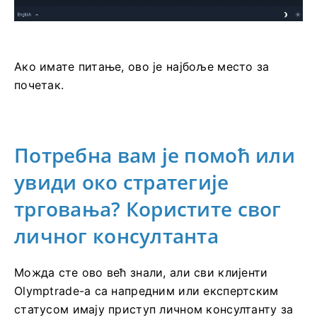
Ако имате питање, ово је најбоље место за
почетак.
Потребна вам је помоћ или
увиди око стратегије
трговања? Користите свог
личног консултанта
Можда сте ово већ знали, али сви клијенти
Olymptrade-а са напредним или експертским
статусом имају приступ личном консултанту за