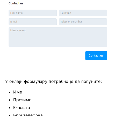
У онлајн формулару потребно је да попуните:
Име
Презиме
Е-пошта
Број телефона