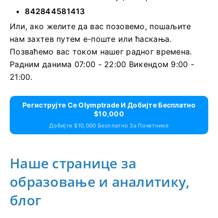
842844581413
Или, ако желите да вас позовемо, пошаљите
нам захтев путем е-поште или ћаскања.
Позваћемо вас током нашег радног времена.
Радним данима 07:00 - 22:00 Викендом 9:00 -
21:00.
Региструјте Се Olymptrade И Добијте Бесплатно
$10,000
Добијте $10,000 Бесплатно За Почетнике
Наше странице за
образовање и аналитику,
блог