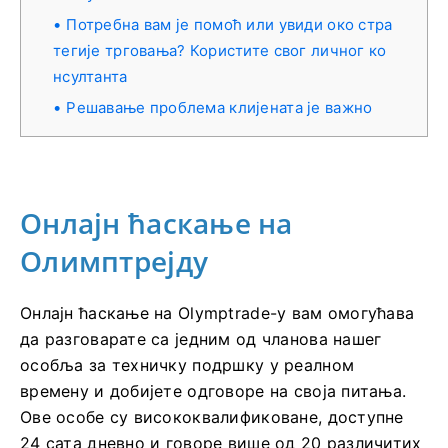
Потребна вам је помоћ или увиди око стра
тегије трговања? Користите свог личног ко
нсултанта
Решавање проблема клијената је важно
Онлајн ћаскање на
Олимптрејду
Онлајн ћаскање на Olymptrade-у вам омогућава
да разговарате са једним од чланова нашег
особља за техничку подршку у реалном
времену и добијете одговоре на своја питања.
Ове особе су висококвалификоване, доступне
24 сата дневно и говоре више од 20 различитих