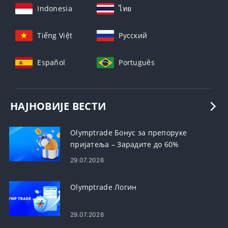
Indonesia
ไทย
Tiếng Việt
Русский
Español
Português
НАЈНОВИЈЕ ВЕСТИ
Olymptrade Бонус за препоруке
пријатеља – Зарадите до 60%
провизије на препоруке
29.07.2026
Olymptrade Логин
29.07.2026