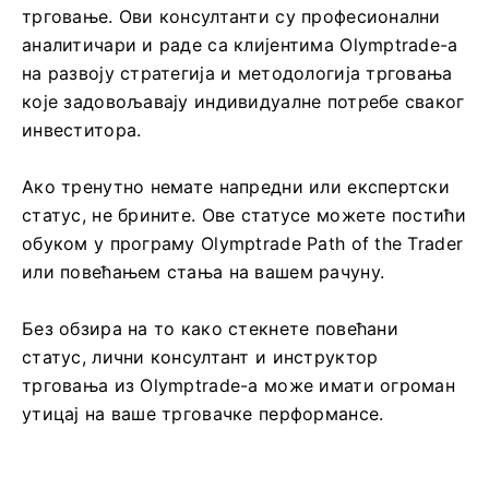
трговање. Ови консултанти су професионални
аналитичари и раде са клијентима Olymptrade-а
на развоју стратегија и методологија трговања
које задовољавају индивидуалне потребе сваког
инвеститора.
Ако тренутно немате напредни или експертски
статус, не брините. Ове статусе можете постићи
обуком у програму Olymptrade Path of the Trader
или повећањем стања на вашем рачуну.
Без обзира на то како стекнете повећани
статус, лични консултант и инструктор
трговања из Olymptrade-а може имати огроман
утицај на ваше трговачке перформансе.