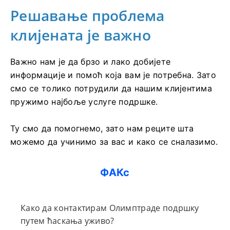
Решавање проблема
клијената је важно
Важно нам је да брзо и лако добијете
информације и помоћ која вам је потребна. Зато
смо се толико потрудили да нашим клијентима
пружимо најбоље услуге подршке.
Ту смо да помогнемо, зато нам реците шта
можемо да учинимо за вас и како се сналазимо.
ФАКс
Како да контактирам Олимптраде подршку
путем ћаскања уживо?