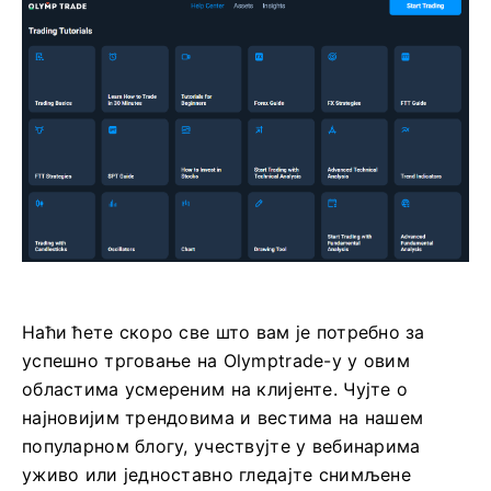
Наћи ћете скоро све што вам је потребно за
успешно трговање на Olymptrade-у у овим
областима усмереним на клијенте. Чујте о
најновијим трендовима и вестима на нашем
популарном блогу, учествујте у вебинарима
уживо или једноставно гледајте снимљене