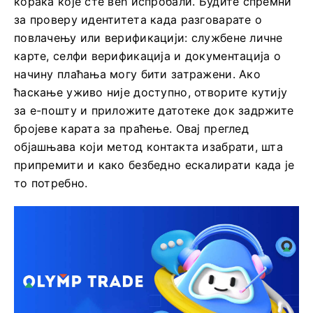
корака које сте већ испробали. Будите спремни
за проверу идентитета када разговарате о
повлачењу или верификацији: службене личне
карте, селфи верификација и документација о
начину плаћања могу бити затражени. Ако
ћаскање уживо није доступно, отворите кутију
за е-пошту и приложите датотеке док задржите
бројеве карата за праћење. Овај преглед
објашњава који метод контакта изабрати, шта
припремити и како безбедно ескалирати када је
то потребно.