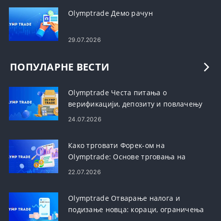
Olymptrade Демо рачун
29.07.2026
ПОПУЛАРНЕ ВЕСТИ
Olymptrade Честа питања о
верификацији, депозиту и повлачењу
24.07.2026
Како трговати Форек-ом на
Olymptrade: Основе трговања на
платформи
22.07.2026
Olymptrade Отварање налога и
подизање новца: кораци, ограничења
и време