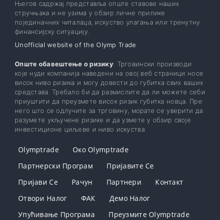
Његов садржај представља опште ставове наших
стручњака и не узима у обзир личне прилике
појединачних читалаца, искуство улагања или тренутну
финансијску ситуацију.
Unofficial website of the Olymp Trade
Опште обавештење о ризику
: Трговински производи
које нуди компанија наведени на овој веб страници носе
висок ниво ризика и могу довести до губитка свих ваших
средстава. Требало би да размислите да ли можете себи
приуштити да преузмете висок ризик губитка новца. Пре
него што се одлучите за трговину, морате се уверити да
разумете укључене ризике и да узмете у обзир своје
инвестиционе циљеве и ниво искуства.
Olymptrade
Око Olymptrade
Партнерски Програм
Пријавите Се
Пријави Се
Рачун
Партнери
Контакт
Отвори Налог
ФАК
Демо Налог
Упућивање Програма
Преузмите Olymptrade