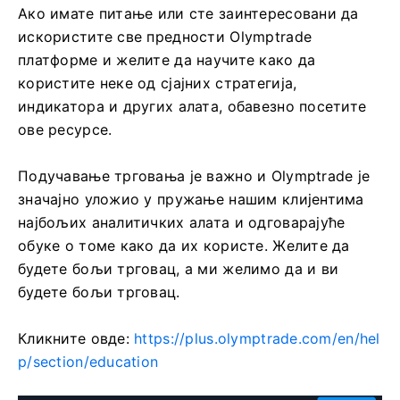
Ако имате питање или сте заинтересовани да
искористите све предности Olymptrade
платформе и желите да научите како да
користите неке од сјајних стратегија,
индикатора и других алата, обавезно посетите
ове ресурсе.
Подучавање трговања је важно и Olymptrade је
значајно уложио у пружање нашим клијентима
најбољих аналитичких алата и одговарајуће
обуке о томе како да их користе. Желите да
будете бољи трговац, а ми желимо да и ви
будете бољи трговац.
Кликните овде:
https://plus.olymptrade.com/en/hel
p/section/education