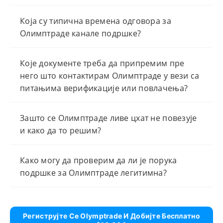
Која су типична времена одговора за
Олимптраде канале подршке?
Које документе треба да припремим пре
него што контактирам Олимптраде у вези са
питањима верификације или повлачења?
Зашто се Олимптраде ливе цхат не повезује
и како да то решим?
Како могу да проверим да ли је порука
подршке за Олимптраде легитимна?
Региструјте Се Olymptrade И Добијте Бесплатно