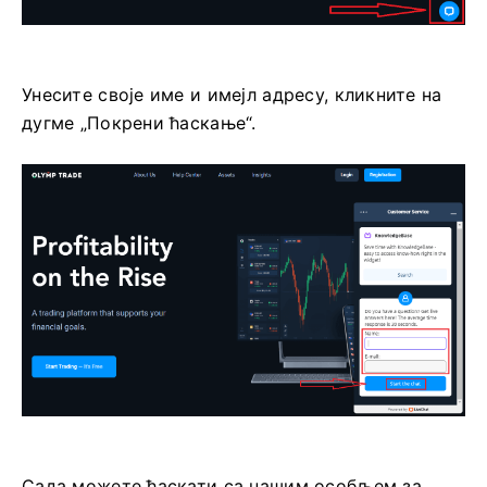
Унесите своје име и имејл адресу, кликните на
дугме „Покрени ћаскање“.
Сада можете ћаскати са нашим особљем за