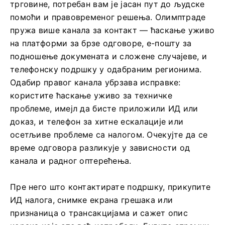
трговине, потребан вам је јасан пут до људске
помоћи и правовременог решења. Олимптраде
пружа више канала за контакт — ћаскање уживо
на платформи за брзе одговоре, е-пошту за
подношење докумената и сложене случајеве, и
телефонску подршку у одабраним регионима.
Одабир правог канала убрзава исправке:
користите ћаскање уживо за техничке
проблеме, имејл да бисте приложили ИД или
доказ, и телефон за хитне ескалације или
осетљиве проблеме са налогом. Очекујте да се
време одговора разликује у зависности од
канала и радног оптерећења.
Пре него што контактирате подршку, прикупите
ИД налога, снимке екрана грешака или
признаница о трансакцијама и сажет опис