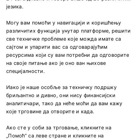
језика.
Могу вам помоћи у навигацији и коришћењу
различитих функција унутар платформе, решити
све техничке проблеме које можда имате са
сајтом и упарити вас са одговарајућим
ресурсима који су вам потребни да одговорите
на своје питање ако је оно ван њихове
специјалности.
Иако је наше особље за техничку подршку
бриљантно и дивно, они нису финансијски
аналитичари, тако да неће моћи да вам кажу
које трговине да отворите и када.
Ако сте у соби за трговање, кликните на
„Помоћ“ са леве стране и кликните на