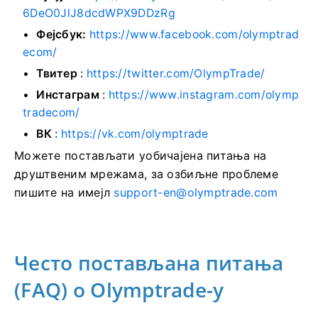
6DeO0JlJ8dcdWPX9DDzRg
Фејсбук:
https://www.facebook.com/olymptrad
ecom/
Твитер
:
https://twitter.com/OlympTrade/
Инстаграм
:
https://www.instagram.com/olymp
tradecom/
ВК
:
https://vk.com/olymptrade
Можете постављати уобичајена питања на
друштвеним мрежама, за озбиљне проблеме
пишите на имејл
support-en@olymptrade.com
Често постављана питања
(FAQ) о Olymptrade-у