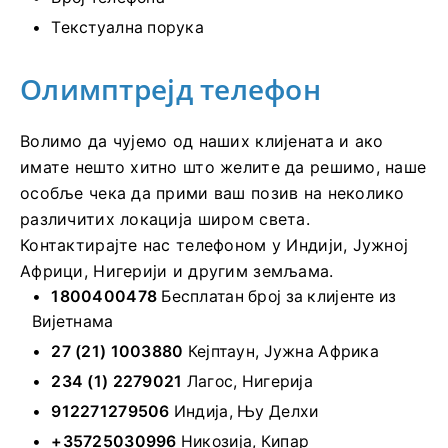
Текстуална порука
Олимптрејд телефон
Волимо да чујемо од наших клијената и ако
имате нешто хитно што желите да решимо, наше
особље чека да прими ваш позив на неколико
различитих локација широм света.
Контактирајте нас телефоном у Индији, Јужној
Африци, Нигерији и другим земљама.
1800400478
Бесплатан број за клијенте из
Вијетнама
27 (21) 1003880
Кејптаун, Јужна Африка
234 (1) 2279021
Лагос, Нигерија
912271279506
Индија, Њу Делхи
+35725030996
Никозија, Кипар