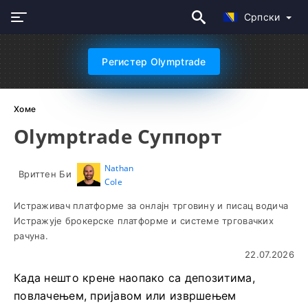
Српски
Регистер Olymptrade
Хоме
Olymptrade Суппорт
Nathan
Вриттен Би
Cole
Истраживач платформе за онлајн трговину и писац водича
Истражује брокерске платформе и системе трговачких
рачуна.
22.07.2026
Када нешто крене наопако са депозитима,
повлачењем, пријавом или извршењем