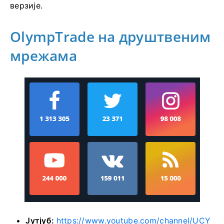
верзије.
OlympTrade на друштвеним
мрежама
Јутјуб:
https://www.youtube.com/channel/UCY