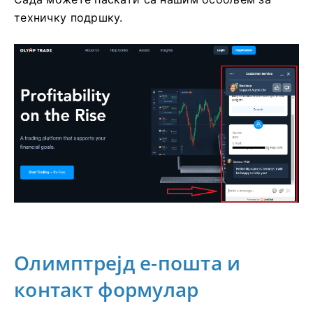
техничку подршку.
Олимптрејд е-пошта и
контакт формулар