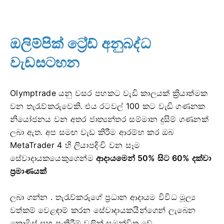
ඔලිම්පික් ට්‍රේඩ් අනුබද්ධ
වැඩසටහන
Olymptrade යනු වසර පහකට වැඩි කාලයක් ක්‍රියාත්මක
වන තැරැව්කරුවෙකි. එය රටවල් 100 කට වැඩි ගණනක
නියෝජනය වන අතර ජාත්‍යන්තර සම්මාන දුසිම් ගණනක්
ලබා ඇත. අප සමඟ වැඩ කිරීම ආරම්භ කර
ඔබ
MetaTrader 4 හි ලියාපදිංචි වන සෑම
සේවාදායකයෙකුගෙන්ම
ආදායමෙන් 50% සිට 60% දක්වා
ප්‍රමාණයක්
ලබා ගන්න . තැරැව්කරුගේ ප්‍රධාන ආදායම විවිධ මූල්‍ය
වත්කම් වෙළඳාම් කරන සේවාදායකයින්ගෙන් ලැබෙන
කොමිස් සහ පැතිරීම් වලින් සමන්විත වේ.