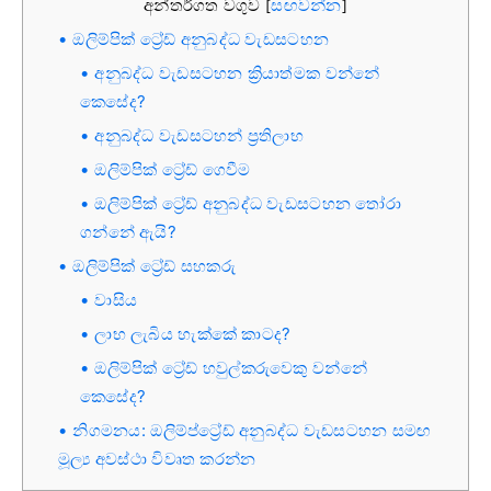
අන්තර්ගත වගුව
සඟවන්න
[
]
ඔලිම්පික් ට්‍රේඩ් අනුබද්ධ වැඩසටහන
අනුබද්ධ වැඩසටහන ක්‍රියාත්මක වන්නේ
කෙසේද?
අනුබද්ධ වැඩසටහන් ප්‍රතිලාභ
ඔලිම්පික් ට්‍රේඩ් ගෙවීම
ඔලිම්පික් ට්‍රේඩ් අනුබද්ධ වැඩසටහන තෝරා
ගන්නේ ඇයි?
ඔලිම්පික් ට්‍රේඩ් සහකරු
වාසිය
ලාභ ලැබිය හැක්කේ කාටද?
ඔලිම්පික් ට්‍රේඩ් හවුල්කරුවෙකු වන්නේ
කෙසේද?
නිගමනය: ඔලිම්ප්ට්‍රේඩ් අනුබද්ධ වැඩසටහන සමඟ
මූල්‍ය අවස්ථා විවෘත කරන්න