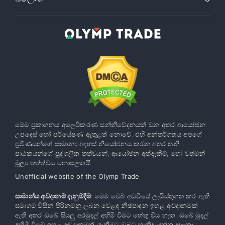
මෙම ප්‍රකාශනය අලෙවිකරණ සන්නිවේදනයක් වන අතර ආයෝජන
උපදෙස් හෝ පර්යේෂණ ඇතුළත් නොවේ. එහි අන්තර්ගතය අපගේ
ප්‍රවීණයන්ගේ සාමාන්‍ය අදහස් නියෝජනය කරන අතර තනි
පාඨකයන්ගේ පුද්ගලික තත්වයන්, ආයෝජන අත්දැකීම්, හෝ වත්මන්
මූල්‍ය තත්ත්වය නොසලකයි.
Unofficial website of the Olymp Trade
සාමාන්ය අවදානම් දැනුම්දීම
: මෙම වෙබ් අඩවියේ ලැයිස්තුගත කර ඇති
සමාගම විසින් පිරිනමනු ලබන වෙළඳ නිෂ්පාදන ඉහළ අවදානමක්
ඇති අතර ඔබේ සියලු අරමුදල් අහිමි වීමට හේතු විය හැක. ඔබේ මුදල්
අහිමි වීමේ ඉහළ අවදානමක් ගැනීමට ඔබට හැකිද යන්න සලකා