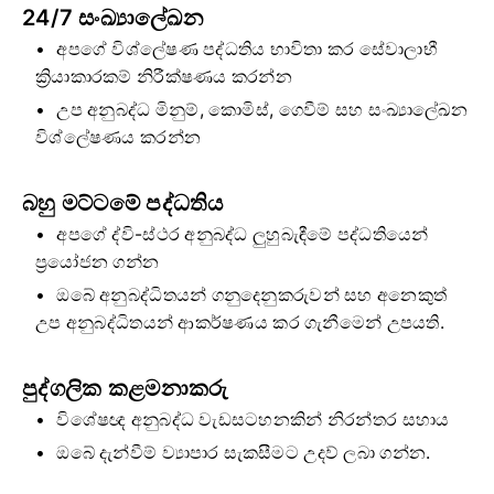
24/7 සංඛ්‍යාලේඛන
අපගේ විශ්ලේෂණ පද්ධතිය භාවිතා කර සේවාලාභී
ක්‍රියාකාරකම් නිරීක්ෂණය කරන්න
උප අනුබද්ධ මිනුම්, කොමිස්, ගෙවීම් සහ සංඛ්‍යාලේඛන
විශ්ලේෂණය කරන්න
බහු මට්ටමේ පද්ධතිය
අපගේ ද්වි-ස්ථර අනුබද්ධ ලුහුබැඳීමේ පද්ධතියෙන්
ප්‍රයෝජන ගන්න
ඔබේ අනුබද්ධිතයන් ගනුදෙනුකරුවන් සහ අනෙකුත්
උප අනුබද්ධිතයන් ආකර්ෂණය කර ගැනීමෙන් උපයති.
පුද්ගලික කළමනාකරු
විශේෂඥ අනුබද්ධ වැඩසටහනකින් නිරන්තර සහාය
ඔබේ දැන්වීම් ව්‍යාපාර සැකසීමට උදව් ලබා ගන්න.