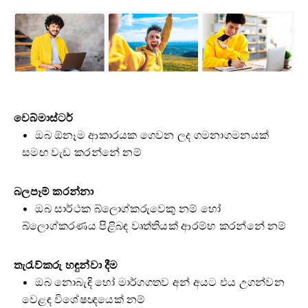
වෙබ්මාස්ටර්
ඔබ ඕනෑම ආකාරයක ගෙවන ලද ගමනාගමනයක්
සමඟ වැඩ කරන්නේ නම්
බලපෑම් කරන්නා
ඔබ සාර්ථක බ්ලොග්කරුවෙකු නම් හෝ
බ්ලොග්කරණය පිළිබඳ වෘත්තියක් ආරම්භ කරන්නේ නම්
තැරැව්කරු හඳුන්වා දීම
ඔබ නොබැඳි හෝ මාර්ගගතව අන් අයට එය උගන්වන
වෙළඳ විශේෂඥයෙක් නම්