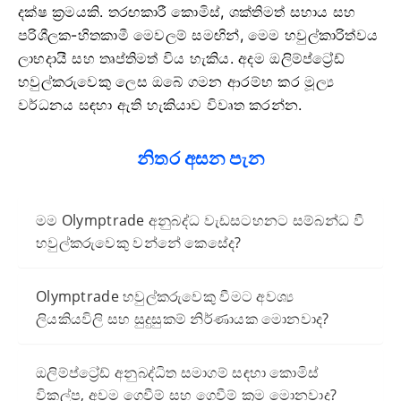
දක්ෂ ක්‍රමයකි. තරඟකාරී කොමිස්, ශක්තිමත් සහාය සහ
පරිශීලක-හිතකාමී මෙවලම් සමඟින්, මෙම හවුල්කාරිත්වය
ලාභදායී සහ තෘප්තිමත් විය හැකිය. අදම ඔලිම්ප්ට්‍රේඩ්
හවුල්කරුවෙකු ලෙස ඔබේ ගමන ආරම්භ කර මූල්‍ය
වර්ධනය සඳහා ඇති හැකියාව විවෘත කරන්න.
නිතර අසන පැන
මම Olymptrade අනුබද්ධ වැඩසටහනට සම්බන්ධ වී
හවුල්කරුවෙකු වන්නේ කෙසේද?
Olymptrade හවුල්කරුවෙකු වීමට අවශ්‍ය
ලියකියවිලි සහ සුදුසුකම් නිර්ණායක මොනවාද?
ඔලිම්ප්ට්‍රේඩ් අනුබද්ධිත සමාගම් සඳහා කොමිස්
විකල්ප, අවම ගෙවීම් සහ ගෙවීම් ක්‍රම මොනවාද?