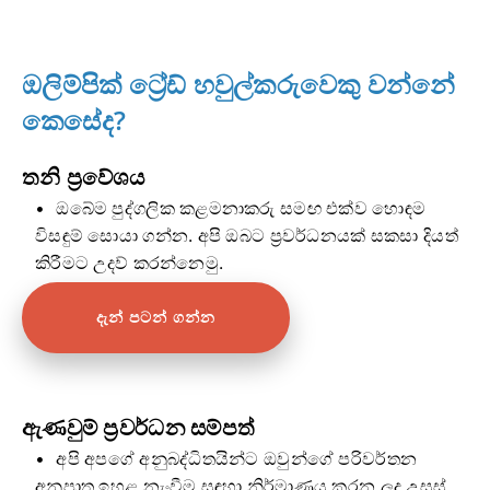
ඔලිම්පික් ට්‍රේඩ් හවුල්කරුවෙකු වන්නේ
කෙසේද?
තනි ප්‍රවේශය
ඔබේම පුද්ගලික කළමනාකරු සමඟ එක්ව හොඳම
විසඳුම් සොයා ගන්න. අපි ඔබට ප්‍රවර්ධනයක් සකසා දියත්
කිරීමට උදව් කරන්නෙමු.
දැන් පටන් ගන්න
ඇණවුම් ප්‍රවර්ධන සම්පත්
අපි අපගේ අනුබද්ධිතයින්ට ඔවුන්ගේ පරිවර්තන
අනුපාත ඉහළ නැංවීම සඳහා නිර්මාණය කරන ලද උසස්