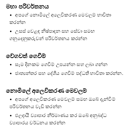
මහා පරිවර්තනය
අපගේ නොමිලේ අලෙවිකරණ මෙවලම් භාවිතා
කරන්න
උසස් වෙළඳ නිෂ්පාදන සහ සේවා සමඟ
ගනුදෙනුකරුවන් පරිවර්තනය කරන්න
වේගවත් ගෙවීම්
සෑම දිනකම ගෙවීම් උපයන්න සහ ලබා ගන්න
ජාත්‍යන්තර සහ දේශීය ගෙවීම් පද්ධති භාවිතා කරන්න.
නොමිලේ අලෙවිකරණ මෙවලම්
අපගේ අලෙවිකරණ මෙවලම් සමඟ ඔබේ දැන්වීම්
පරිවර්තනය වැඩි කරන්න
ඵලදායී ව්‍යාපාර නිර්මාණය කර ඔබේ අනුබද්ධ
ව්‍යාපාරය වර්ධනය කරන්න