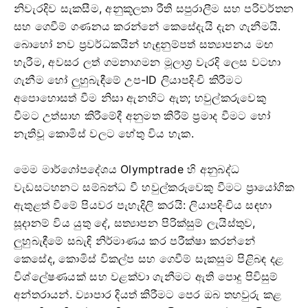
නිවැරදිව සැකසීම, අනුකූලතා රීති සපුරාලීම සහ පරිවර්තන
සහ ගෙවීම් ගණනය කරන්නේ කෙසේදැයි දැන ගැනීමයි.
බොහෝ නව ප්‍රවර්ධකයින් හැඳුනුම්පත් සත්‍යාපනය මඟ
හැරීම, අවසර ලත් ගමනාගමන මූලාශ්‍ර වැරදි ලෙස වටහා
ගැනීම හෝ ලුහුබැඳීමේ උප-ID ලියාපදිංචි කිරීමට
අපොහොසත් වීම නිසා ඇනහිට ඇත; හවුල්කරුවෙකු
වීමට උත්සාහ කිරීමේදී අනුමත කිරීම් ප්‍රමාද වීමට හෝ
නැතිවූ කොමිස් වලට හේතු විය හැක.
මෙම මාර්ගෝපදේශය Olymptrade හි අනුබද්ධ
වැඩසටහනට සම්බන්ධ වී හවුල්කරුවෙකු වීමට ප්‍රායෝගික
ඇතුළත් වීමේ පියවර පැහැදිලි කරයි: ලියාපදිංචිය සඳහා
සූදානම් විය යුතු දේ, සත්‍යාපන පිරික්සුම් ලැයිස්තුව,
ලුහුබැඳීමේ සබැඳි නිර්මාණය කර පරීක්ෂා කරන්නේ
කෙසේද, කොමිස් විකල්ප සහ ගෙවීම් සැකසුම පිළිබඳ දළ
විශ්ලේෂණයක් සහ වළක්වා ගැනීමට ඇති පොදු පිවිසුම්
අන්තරායන්. ව්‍යාපාර දියත් කිරීමට පෙර ඔබ තහවුරු කළ