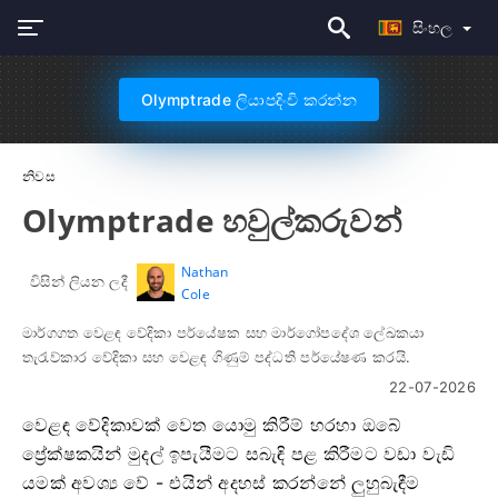
සිංහල
Olymptrade ලියාපදිංචි කරන්න
නිවස
Olymptrade හවුල්කරුවන්
Nathan
විසින් ලියන ලදී
Cole
මාර්ගගත වෙළඳ වේදිකා පර්යේෂක සහ මාර්ගෝපදේශ ලේඛකයා
තැරැව්කාර වේදිකා සහ වෙළඳ ගිණුම් පද්ධති පර්යේෂණ කරයි.
22-07-2026
වෙළඳ වේදිකාවක් වෙත යොමු කිරීම් හරහා ඔබේ
ප්‍රේක්ෂකයින් මුදල් ඉපැයීමට සබැඳි පළ කිරීමට වඩා වැඩි
යමක් අවශ්‍ය වේ - එයින් අදහස් කරන්නේ ලුහුබැඳීම