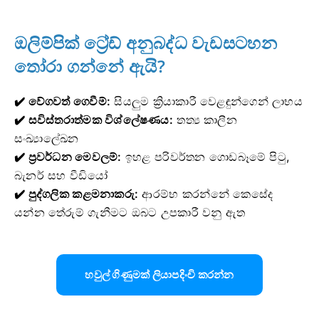
ඔලිම්පික් ට්‍රේඩ් අනුබද්ධ වැඩසටහන
තෝරා ගන්නේ ඇයි?
✔️ වේගවත් ගෙවීම්:
සියලුම ක්‍රියාකාරී වෙළඳුන්ගෙන් ලාභය
✔️ සවිස්තරාත්මක විශ්ලේෂණය:
තත්‍ය කාලීන
සංඛ්‍යාලේඛන
✔️ ප්‍රවර්ධන මෙවලම්:
ඉහළ පරිවර්තන ගොඩබෑමේ පිටු,
බැනර් සහ වීඩියෝ
✔️ පුද්ගලික කළමනාකරු:
ආරම්භ කරන්නේ කෙසේද
යන්න තේරුම් ගැනීමට ඔබට උපකාරී වනු ඇත
හවුල් ගිණුමක් ලියාපදිංචි කරන්න