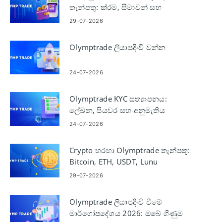
තැන්පතු: ක්රම, සීමාවන් සහ
වේලාවන්
29-07-2026
Olymptrade ලියාපදිංචි වන්න
24-07-2026
Olymptrade KYC සත්‍යාපනය:
ලේඛන, පියවර සහ අනුමැතිය
24-07-2026
Crypto හරහා Olymptrade තැන්පතු:
Bitcoin, ETH, USDT, Lunu
29-07-2026
Olymptrade ලියාපදිංචි වීමේ
මාර්ගෝපදේශය 2026: ඔබේ ගිණුම