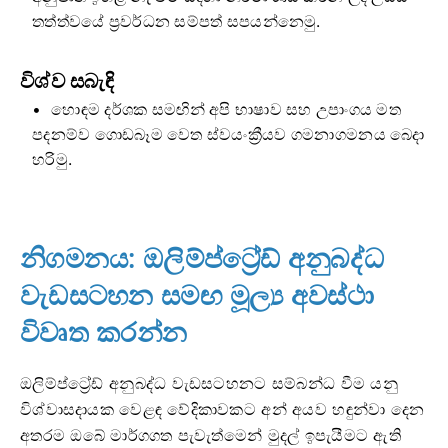
තත්ත්වයේ ප්‍රවර්ධන සම්පත් සපයන්නෙමු.
විශ්ව සබැඳි
හොඳම දර්ශක සමඟින් අපි භාෂාව සහ උපාංගය මත
පදනම්ව ගොඩබෑම වෙත ස්වයංක්‍රීයව ගමනාගමනය බෙදා
හරිමු.
නිගමනය: ඔලිම්ප්ට්‍රේඩ් අනුබද්ධ
වැඩසටහන සමඟ මූල්‍ය අවස්ථා
විවෘත කරන්න
ඔලිම්ප්ට්‍රේඩ් අනුබද්ධ වැඩසටහනට සම්බන්ධ වීම යනු
විශ්වාසදායක වෙළඳ වේදිකාවකට අන් අයව හඳුන්වා දෙන
අතරම ඔබේ මාර්ගගත පැවැත්මෙන් මුදල් ඉපැයීමට ඇති