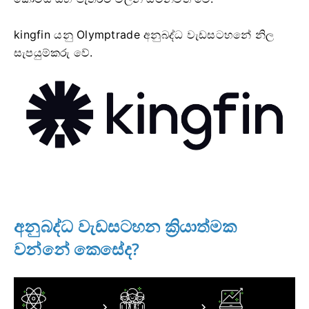
kingfin යනු Olymptrade අනුබද්ධ වැඩසටහනේ නිල
සැපයුම්කරු වේ.
අනුබද්ධ වැඩසටහන ක්‍රියාත්මක
වන්නේ කෙසේද?