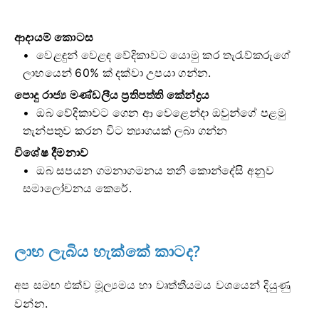
ආදායම් කොටස
වෙළඳුන් වෙළඳ වේදිකාවට යොමු කර තැරැව්කරුගේ
ලාභයෙන් 60% ක් දක්වා උපයා ගන්න.
පොදු රාජ්‍ය මණ්ඩලීය ප්‍රතිපත්ති කේන්ද්‍රය
ඔබ වේදිකාවට ගෙන ආ වෙළෙන්දා ඔවුන්ගේ පළමු
තැන්පතුව කරන විට ත්‍යාගයක් ලබා ගන්න
විශේෂ දීමනාව
ඔබ සපයන ගමනාගමනය තනි කොන්දේසි අනුව
සමාලෝචනය කෙරේ.
ලාභ ලැබිය හැක්කේ කාටද?
අප සමඟ එක්ව මූල්‍යමය හා වෘත්තීයමය වශයෙන් දියුණු
වන්න.