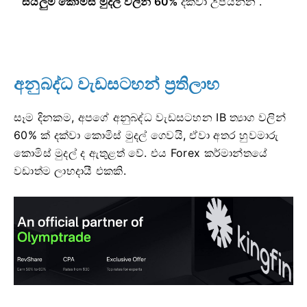
සියලුම කොමිස් මුදල් වලින් 60%
දක්වා උපයන්න .
අනුබද්ධ වැඩසටහන් ප්‍රතිලාභ
සෑම දිනකම, අපගේ අනුබද්ධ වැඩසටහන IB ත්‍යාග වලින්
60% ක් දක්වා කොමිස් මුදල් ගෙවයි, ඒවා අතර හුවමාරු
කොමිස් මුදල් ද ඇතුළත් වේ. එය Forex කර්මාන්තයේ
වඩාත්ම ලාභදායී එකකි.