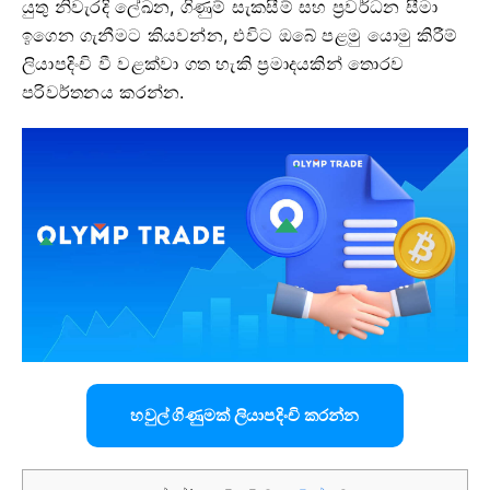
යුතු නිවැරදි ලේඛන, ගිණුම් සැකසීම් සහ ප්‍රවර්ධන සීමා
ඉගෙන ගැනීමට කියවන්න, එවිට ඔබේ පළමු යොමු කිරීම්
ලියාපදිංචි වී වළක්වා ගත හැකි ප්‍රමාදයකින් තොරව
පරිවර්තනය කරන්න.
හවුල් ගිණුමක් ලියාපදිංචි කරන්න