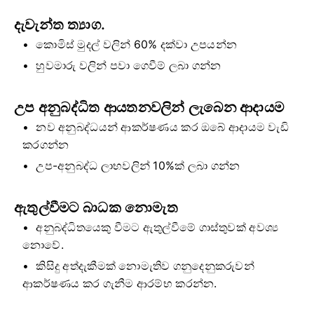
දැවැන්ත ත්‍යාග.
කොමිස් මුදල් වලින් 60% දක්වා උපයන්න
හුවමාරු වලින් පවා ගෙවීම් ලබා ගන්න
උප අනුබද්ධිත ආයතනවලින් ලැබෙන ආදායම
නව අනුබද්ධයන් ආකර්ෂණය කර ඔබේ ආදායම වැඩි
කරගන්න
උප-අනුබද්ධ ලාභවලින් 10%ක් ලබා ගන්න
ඇතුල්වීමට බාධක නොමැත
අනුබද්ධිතයෙකු වීමට ඇතුල්වීමේ ගාස්තුවක් අවශ්‍ය
නොවේ.
කිසිදු අත්දැකීමක් නොමැතිව ගනුදෙනුකරුවන්
ආකර්ෂණය කර ගැනීම ආරම්භ කරන්න.