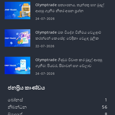
Olymptrade සත්‍යාපනය, තැන්පතු සහ මුදල්
ආපසු ගැනීම නිතර අසන ප්‍රශ්න
24-07-2026
Olymptrade මත විදේශ විනිමය වෙළඳාම්
කරන්නේ කෙසේද: වේදිකා වෙළඳ මූලික
කරුණු
22-07-2026
Olymptrade ගිණුම විවෘත කර මුදල් ආපසු
ගැනීම: පියවර, සීමාවන් සහ වේලාව
24-07-2026
ජනප්‍රිය කාණ්ඩය
බෝනස්
1
නිබන්ධන
56
බ්ලොග්
8