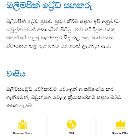
ඔලිම්පික් ට්‍රේඩ් සහකරු
ඔලිම්පික් ට්‍රේඩ් ප්‍රජාව පුළුල් කිරීම සඳහා අපි අනුබද්ධ
හවුල්කරුවන් සොයමින් සිටිමු. නව පරිශීලකයෙකු
ඔවුන්ගේ පළමු තැන්පතුව සිදු කළ පසු හෝ යෙදුම
ස්ථාපනය කළ පසු ඔබට ත්‍යාගයක් ලැබෙනු ඇත.
වාසිය
ඔලිම්ප්ට්‍රේඩ් වේදිකාවට වෙළඳුන් ආකර්ෂණය කර
ගැනීමෙන්, ඔවුන්ගේ වෙළඳ ක්‍රියාකාරකම් සඳහා ඔබට
ත්‍යාග ලැබේ.