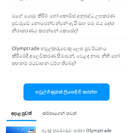
මගේ යොමු කිරීම් හෝ කොමිස් අනුබද්ධ උපකරණ
පුවරුවේ නොපෙන්වන්නේ ඇයි සහ මම එය දෝශ
නිරාකරණය කරන්නේ කෙසේද?
Olymptrade හවුල්කරුවෙකු ලෙස ප්‍රවර්ධනය
කිරීමේදී අලෙවිකරණ සීමාවන්, වෙළඳ නාම නීති හෝ
තහනම් රථවාහන වර්ග තිබේද?
හවුල් ගිණුමක් ලියාපදිංචි කරන්න
අදාළ පුවත්
කර්තෘගෙන් තවත්
බැංකු හුවමාරුව හරහා Olymptrade