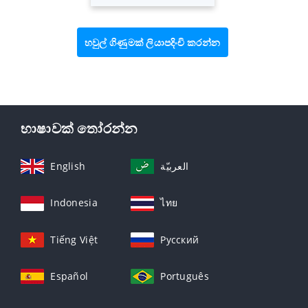
හවුල් ගිණුමක් ලියාපදිංචි කරන්න
භාෂාවක් තෝරන්න
English
العربيّة
Indonesia
ไทย
Tiếng Việt
Русский
Español
Português