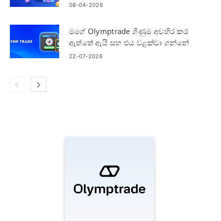
ඉක්මනින් සාදා තහවුරු කරන්නේ
08-04-2026
කෙසේද?
මගේ Olymptrade ගිණුම අවහිර කර
ඇත්තේ ඇයි සහ එය වළක්වා ගන්නේ
කෙසේද?
22-07-2026