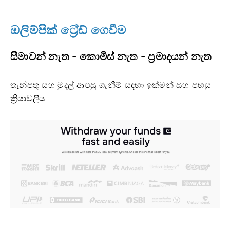
ඔලිම්පික් ට්‍රේඩ් ගෙවීම
සීමාවන් නැත - කොමිස් නැත - ප්‍රමාදයන් නැත
තැන්පතු සහ මුදල් ආපසු ගැනීම් සඳහා ඉක්මන් සහ පහසු
ක්‍රියාවලිය