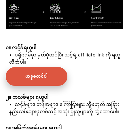
၁။ လင့်ခ်ရယူပါ
ပရိုဂရမ်မှာ မှတ်ပုံတင်ပြီး သင့်ရဲ့ affiliate link ကို ရယူ
လိုက်ပါ။
ယခုစတင်ပါ
၂။ ကလစ်များ ရယူပါ
လင့်ခ်များ၊ ဘန်နာများ၊ ကြော်ငြာများ သို့မဟုတ် အခြား
နည်းလမ်းများမှတစ်ဆင့် အသုံးပြုသူများကို ဆွဲဆောင်ပါ။
၃။ အမြတ်အစွန်းများ ရယူပါ