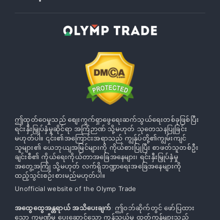
ဤထုတ်ဝေမှုသည် စျေးကွက်ရှာဖွေရေးဆက်သွယ်ရေးတစ်ခုဖြစ်ပြီး
ရင်းနှီးမြှုပ်နှံမှုဆိုင်ရာ အကြံဉာဏ် သို့မဟုတ် သုတေသနပြုခြင်း
မဟုတ်ပါ။ ၎င်း၏အကြောင်းအရာသည် ကျွန်ုပ်တို့၏ကျွမ်းကျင်
သူများ၏ ယေဘုယျအမြင်များကို ကိုယ်စားပြုပြီး စာဖတ်သူတစ်ဦး
ချင်းစီ၏ ကိုယ်ရေးကိုယ်တာအခြေအနေများ၊ ရင်းနှီးမြှုပ်နှံမှု
အတွေ့အကြုံ သို့မဟုတ် လက်ရှိဘဏ္ဍာရေးအခြေအနေများကို
ထည့်သွင်းစဉ်းစားမည်မဟုတ်ပါ။
Unofficial website of the Olymp Trade
အထွေထွေအန္တရာယ် အသိပေးချက်
: ဤဝဘ်ဆိုက်တွင် ဖော်ပြထား
သော ကုမ္ပဏီမှ ပေးဆောင်သော ကုန်သွယ်မှု ထုတ်ကုန်များသည်