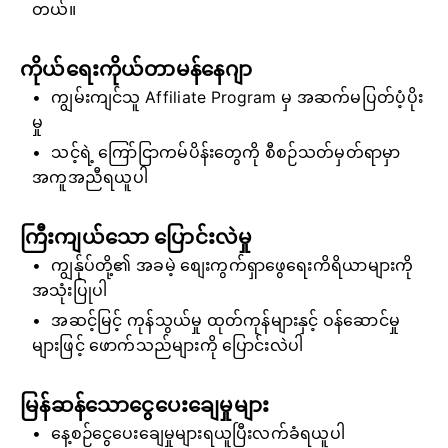
တယ်။
ကိုယ်ရေးကိုယ်တာမန်နေဂျာ
ကျွမ်းကျင်သူ Affiliate Program မှ အဆက်မပြတ်ပံ့ပိုး
မှု
သင့်ရဲ့ ကြော်ငြာကမ်ပိန်းတွေကို စီစဉ်သတ်မှတ်ရာမှာ
အကူအညီရယူပါ
ကြီးကျယ်သော ပြောင်းလဲမှု
ကျွန်ုပ်တို့၏ အခမဲ့ စျေးကွက်ရှာဖွေရေးကိရိယာများကို
အသုံးပြုပါ
အဆင့်မြင့် ကုန်သွယ်မှု ထုတ်ကုန်များနှင့် ဝန်ဆောင်မှု
များဖြင့် ဖောက်သည်များကို ပြောင်းလဲပါ
မြန်ဆန်သောငွေပေးချေမှုများ
နေ့စဉ်ငွေပေးချေမှုများရယူပြီးလက်ခံရယူပါ