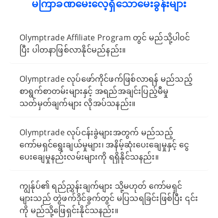
မကြာခဏမေးလေ့ရှိသောမေးခွန်းများ
Olymptrade Affiliate Program တွင် မည်သို့ပါဝင်
ပြီး ပါတနာဖြစ်လာနိုင်မည်နည်း။
Olymptrade လုပ်ဖော်ကိုင်ဖက်ဖြစ်လာရန် မည်သည့်
စာရွက်စာတမ်းများနှင့် အရည်အချင်းပြည့်မီမှု
သတ်မှတ်ချက်များ လိုအပ်သနည်း။
Olymptrade လုပ်ငန်းခွဲများအတွက် မည်သည့်
ကော်မရှင်ရွေးချယ်မှုများ၊ အနိမ့်ဆုံးပေးချေမှုနှင့် ငွေ
ပေးချေမှုနည်းလမ်းများကို ရရှိနိုင်သနည်း။
ကျွန်ုပ်၏ ရည်ညွှန်းချက်များ သို့မဟုတ် ကော်မရှင်
များသည် တွဲဖက်ဒိုင်ခွက်တွင် မပြသရခြင်းဖြစ်ပြီး ၎င်း
ကို မည်သို့ဖြေရှင်းနိုင်သနည်း။