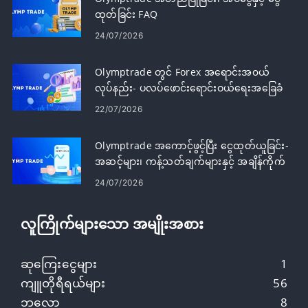
ထုတ်ခြင်း FAQ
24/07/2026
Olymptrade တွင် Forex အရောင်းအ၀ယ်
လုပ်နည်း- ပလပ်ဖောင်းရောင်းဝယ်ရေးအခြေခံ
များ
22/07/2026
Olymptrade အကောင့်ဖွင့်ပြီး ငွေထုတ်ယူခြင်း-
အဆင့်များ၊ ကန့်သတ်ချက်များနှင့် အချိန်ကိုက်
24/07/2026
လူကြိုက်များသော အမျိုးအစား
ဆုကြေးငွေများ
1
ကျူတိုရီရယ်များ
56
ဘလော့
8