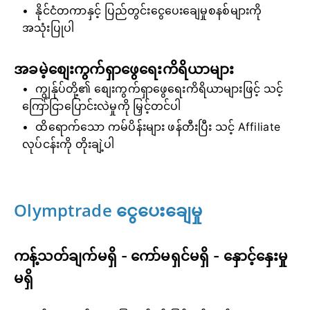
နိုင်ငံတကာနှင့် ပြည်တွင်းငွေပေးချေမှုစနစ်များကို
အသုံးပြုပါ
အခမဲ့စျေးကွက်ရှာဖွေရေးကိရိယာများ
ကျွန်ုပ်တို့၏ စျေးကွက်ရှာဖွေရေးကိရိယာများဖြင့် သင့်
ကြော်ငြာပြောင်းလဲမှုကို မြှင့်တင်ပါ
ထိရောက်သော ကမ်ပိန်းများ ဖန်တီးပြီး သင့် Affiliate
လုပ်ငန်းကို တိုးချဲ့ပါ
Olymptrade ငွေပေးချေမှု
ကန့်သတ်ချက်မရှိ - ကော်မရှင်မရှိ - နှောင့်နှေးမှု
မရှိ