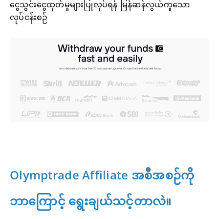
ငွေသွင်းငွေထုတ်မှုများပြုလုပ်ရန် မြန်ဆန်လွယ်ကူသော
လုပ်ငန်းစဉ်
Olymptrade Affiliate အစီအစဉ်ကို
ဘာကြောင့် ရွေးချယ်သင့်တာလဲ။