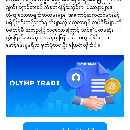
ချက်၊ ရှောင်ရှားရန် ဘုံစတင်ခြင်းဆိုင်ရာ ပြဿနာများ။
တိကျသောစာရွက်စာတမ်းများ၊ အကောင့်ဆက်တင်များနှင့်
ပရိုမိုးရှင်းကန့်သတ်ချက်များကို လေ့လာရန် ကမ်ပိန်းများကို
မစတင်မီ အတည်ပြုသင့်သောကြောင့် သင်၏ပထမဆုံး
လွှဲပြောင်းပေးသူများသည် ကြိုတင်ကာကွယ်နိုင်သော
နှောင့်နှေးမှုမရှိဘဲ မှတ်ပုံတင်ပြီး ပြောင်းလိုက်ပါ။