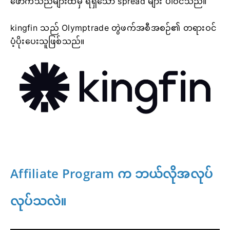
ဖောက်သည်များထံမှ ရရှိသော spread များ ပါဝင်သည်။
kingfin သည် Olymptrade တွဲဖက်အစီအစဉ်၏ တရားဝင်
ပံ့ပိုးပေးသူဖြစ်သည်။
Affiliate Program က ဘယ်လိုအလုပ်
လုပ်သလဲ။