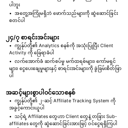
ပါဘူး
အတွေ့အကြုံမရှိဘဲ ဖောက်သည်များကို ဆွဲဆောင်ခြင်း
စတင်ပါ
၂၄/၇ စာရင်းအင်းများ
ကျွန်ုပ်တို့၏ Analytics စနစ်ကို အသုံးပြုပြီး Client
Activity ကို ခြေရာခံပါ
လက်အောက်ခံ ဆက်စပ်မှု မက်ထရစ်များ၊ ကော်မရှင်
များ၊ ငွေပေးချေမှုများနှင့် စာရင်းအင်းများကို ခွဲခြမ်းစိတ်ဖြာ
ပါ
အဆင့်များစွာပါဝင်သောစနစ်
ကျွန်ုပ်တို့၏ ၂-ဆင့် Affiliate Tracking System ကို
အခွင့်ကောင်းယူပါ
သင့်ရဲ့ Affiliates တွေဟာ Client တွေနဲ့ တခြား Sub-
affiliates တွေကို ဆွဲဆောင်ခြင်းအားဖြင့် ဝင်ငွေရရှိကြပါ