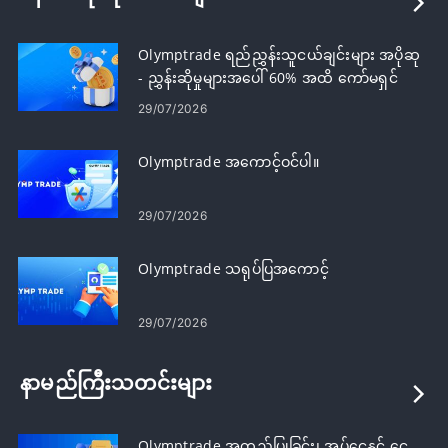
Olymptrade ရည်ညွှန်းသူငယ်ချင်းများ အပိုဆု
- ညွှန်းဆိုမှုများအပေါ် 60% အထိ ကော်မရှင်
ရယူပါ။
29/07/2026
Olymptrade အကောင့်ဝင်ပါ။
29/07/2026
Olymptrade သရုပ်ပြအကောင့်
29/07/2026
နာမည်ကြီးသတင်းများ
Olymptrade အတည်ပြုခြင်း၊ အပ်ငွေနှင့် ငွေ