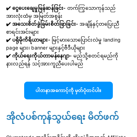
✔️ ငွေပေးချေမှုမြန်ဆန်ခြင်း-
တက်ကြွသောကုန်သည်
အားလုံးထံမှ အမြတ်အစွန်း
✔️ အသေးစိတ်ခွဲခြမ်းစိတ်ဖြာခြင်း-
အချိန်နှင့်တပြေးညီ
စာရင်းအင်းများ
✔️ ပရိုမိုကိရိယာများ-
မြင့်မားသောပြောင်းလဲမှု landing
page များ၊ banner များနှင့်ဗီဒီယိုများ
✔️ ကိုယ်ရေးကိုယ်တာမန်နေဂျာ-
မည်သို့စတင်ရမည်ကို
နားလည်ရန် သင့်အားကူညီပေးပါမည်
ပါတနာအကောင့်ကို မှတ်ပုံတင်ပါ။
အိုလံပစ်ကုန်သွယ်ရေး မိတ်ဖက်