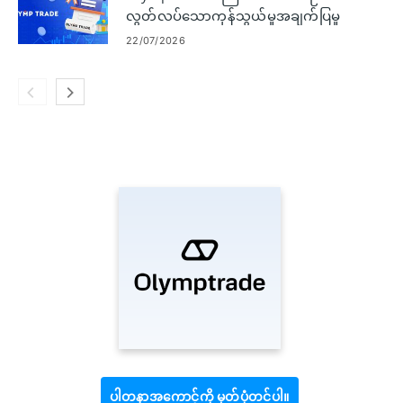
လွတ်လပ်သောကုန်သွယ်မှုအချက်ပြမှု
များ ဝင်ရောက်ကြည့်ရှုခြင်း။
22/07/2026
ပါတနာအကောင့်ကို မှတ်ပုံတင်ပါ။