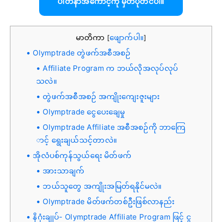
ပါတနာအကောင့်ကို မှတ်ပုံတင်ပါ။
မာတိကာ
ဖျောက်ပါ။
[
]
Olymptrade တွဲဖက်အစီအစဉ်
Affiliate Program က ဘယ်လိုအလုပ်လုပ်
သလဲ။
တွဲဖက်အစီအစဉ် အကျိုးကျေးဇူးများ
Olymptrade ငွေပေးချေမှု
Olymptrade Affiliate အစီအစဉ်ကို ဘာကြေ
ာင့် ရွေးချယ်သင့်တာလဲ။
အိုလံပစ်ကုန်သွယ်ရေး မိတ်ဖက်
အားသာချက်
ဘယ်သူတွေ အကျိုးအမြတ်ရနိုင်မလဲ။
Olymptrade မိတ်ဖက်တစ်ဦးဖြစ်လာနည်း
နိဂုံးချုပ်- Olymptrade Affiliate Program ဖြင့် ငွ