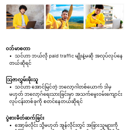
ဝဘ်မာစတာ
သင်ဟာ ဘယ်လို paid traffic မျိုးနဲ့မဆို အလုပ်လုပ်နေ
တယ်ဆိုရင်
သြဇာလွှမ်းမိုးသူ
သင်ဟာ အောင်မြင်တဲ့ ဘလော့ဂါတစ်ယောက် ဒါမှ
မဟုတ် ဘလော့ဂ်ရေးသားခြင်းမှာ အသက်မွေးဝမ်းကျောင်း
လုပ်ငန်းတစ်ခုကို စတင်နေတယ်ဆိုရင်
ပွဲစားမိတ်ဆက်ခြင်း
အော့ဖ်လိုင်း သို့မဟုတ် အွန်လိုင်းတွင် အခြားသူများကို