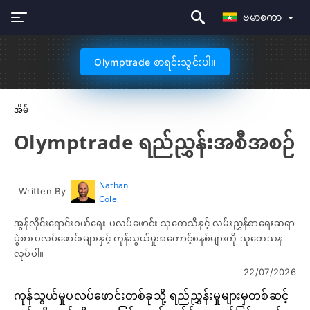
ဗမာစကာ
Olymptrade စာရင်းသွင်းပါ။
အိမ်
Olymptrade ရည်ညွှန်းအစီအစဉ်
Nathan
Written By
Cole
အွန်လိုင်းရောင်းဝယ်ရေး ပလပ်ဖောင်း သုတေသီနှင့် လမ်းညွှန်စာရေးဆရာ
ပွဲစားပလပ်ဖောင်းများနှင့် ကုန်သွယ်မှုအကောင့်စနစ်များကို သုတေသန
လုပ်ပါ။
22/07/2026
ကုန်သွယ်မှုပလပ်ဖောင်းတစ်ခုသို့ ရည်ညွှန်းမှုများမှတစ်ဆင့်