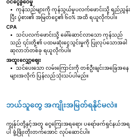
ဝင်ငွေခွဲဝေမှု
ကုန်သည်များကို ကုန်သွယ်မှုပလက်ဖောင်းသို့ ရည်ညွှန်း
ပြီး ပွဲစား၏ အမြတ်ငွေ၏ ၆၀% အထိ ရယူလိုက်ပါ။
CPA
သင်ပလက်ဖောင်းသို့ ခေါ်ဆောင်လာသော ကုန်သည်
သည် ၎င်းတို့၏ ပထမဆုံးငွေသွင်းမှုကို ပြုလုပ်သောအခါ
ဆုလာဘ်တစ်ခု ရယူလိုက်ပါ။
အထူးလျှော့ဈေး
သင်ပေးသော လမ်းကြောင်းကို တစ်ဦးချင်းအခြေအနေ
များအလိုက် ပြန်လည်သုံးသပ်ပါမည်။
ဘယ်သူတွေ အကျိုးအမြတ်ရနိုင်မလဲ။
ကျွန်ုပ်တို့နှင့်အတူ ငွေကြေးအရရော၊ ပရော်ဖက်ရှင်နယ်အရ
ပါ ဖွံ့ဖြိုးတိုးတက်အောင် လုပ်ဆောင်ပါ။