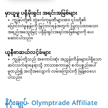
မှာယူမှု ပရိုမိုးရှင်း အရင်းအမြစ်များ
ကျွန်ုပ်တို့၏ တွဲဖက်ကုမ္ပဏီများအား ၎င်းတို့၏
ပြောင်းလဲမှုနှုန်းကို မြှင့်တင်ရန်အတွက် ပြုလုပ်ထားသော
အရည်အသွေးမြင့် ပရိုမိုးရှင်းအရင်းအမြစ်များကို ပေး
ဆောင်ပါသည်။
ယူနီဗာဆယ်လင့်ခ်များ
ကျွန်ုပ်တို့သည် အကောင်းဆုံး အညွှန်းကိန်းများပါရှိသော
ဆင်းသက်ရာနေရာသို့ ဘာသာစကားနှင့် စက်ပစ္စည်းပေါ်
မူတည်၍ အလိုအလျောက် လမ်းကြောင်းကို ဖြန့်ဝေပေး
ပါသည်။
နိဂုံးချုပ်- Olymptrade Affiliate