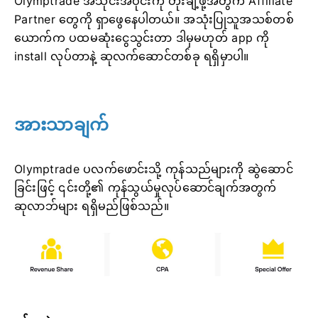
Olymptrade အသိုင်းအဝိုင်းကို တိုးချဲ့ဖို့အတွက် Affiliate
Partner တွေကို ရှာဖွေနေပါတယ်။ အသုံးပြုသူအသစ်တစ်
ယောက်က ပထမဆုံးငွေသွင်းတာ ဒါမှမဟုတ် app ကို
install လုပ်တာနဲ့ ဆုလက်ဆောင်တစ်ခု ရရှိမှာပါ။
အားသာချက်
Olymptrade ပလက်ဖောင်းသို့ ကုန်သည်များကို ဆွဲဆောင်
ခြင်းဖြင့် ၎င်းတို့၏ ကုန်သွယ်မှုလုပ်ဆောင်ချက်အတွက်
ဆုလာဘ်များ ရရှိမည်ဖြစ်သည်။