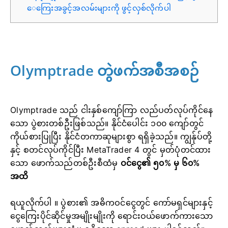
ေကြေးအခွင့်အလမ်းများကို ဖွင့်လှစ်လိုက်ပါ
Olymptrade တွဲဖက်အစီအစဉ်
Olymptrade သည် ငါးနှစ်ကျော်ကြာ လည်ပတ်လုပ်ကိုင်နေ
သော ပွဲစားတစ်ဦးဖြစ်သည်။ နိုင်ငံပေါင်း ၁၀၀ ကျော်တွင်
ကိုယ်စားပြုပြီး နိုင်ငံတကာဆုများစွာ ရရှိခဲ့သည်။ ကျွန်ုပ်တို့
နှင့် စတင်လုပ်ကိုင်ပြီး
MetaTrader 4 တွင် မှတ်ပုံတင်ထား
သော ဖောက်သည်တစ်ဦးစီထံမှ
ဝင်ငွေ၏ ၅၀% မှ ၆၀%
အထိ
ရယူလိုက်ပါ ။ ပွဲစား၏ အဓိကဝင်ငွေတွင် ကော်မရှင်များနှင့်
ငွေကြေးပိုင်ဆိုင်မှုအမျိုးမျိုးကို ရောင်းဝယ်ဖောက်ကားသော