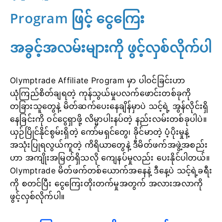
Program ဖြင့် ငွေကြေး
အခွင့်အလမ်းများကို ဖွင့်လှစ်လိုက်ပါ
Olymptrade Affiliate Program မှာ ပါဝင်ခြင်းဟာ
ယုံကြည်စိတ်ချရတဲ့ ကုန်သွယ်မှုပလက်ဖောင်းတစ်ခုကို
တခြားသူတွေနဲ့ မိတ်ဆက်ပေးနေချိန်မှာပဲ သင့်ရဲ့ အွန်လိုင်းရှိ
နေခြင်းကို ဝင်ငွေရှာဖို့ လိမ္မာပါးနပ်တဲ့ နည်းလမ်းတစ်ခုပါပဲ။
ယှဉ်ပြိုင်နိုင်စွမ်းရှိတဲ့ ကော်မရှင်တွေ၊ ခိုင်မာတဲ့ ပံ့ပိုးမှုနဲ့
အသုံးပြုရလွယ်ကူတဲ့ ကိရိယာတွေနဲ့ ဒီမိတ်ဖက်အဖွဲ့အစည်း
ဟာ အကျိုးအမြတ်ရှိသလို ကျေနပ်မှုလည်း ပေးနိုင်ပါတယ်။
Olymptrade မိတ်ဖက်တစ်ယောက်အနေနဲ့ ဒီနေ့ပဲ သင့်ရဲ့ခရီး
ကို စတင်ပြီး ငွေကြေးတိုးတက်မှုအတွက် အလားအလာကို
ဖွင့်လှစ်လိုက်ပါ။