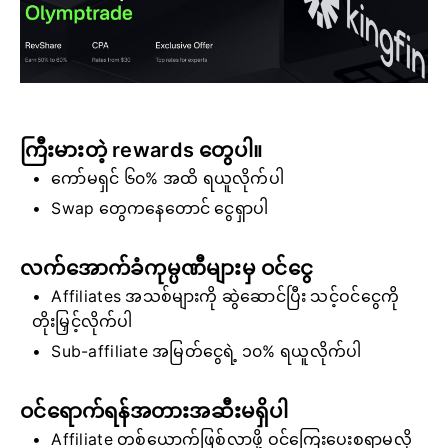
ကြီးမားတဲ့ rewards တွေပါ။
ကော်မရှင် ၆၀% အထိ ရယူလိုက်ပါ
Swap တွေကနေတောင် ငွေရှာပါ
လက်အောက်ခံကုမ္ပဏီများမှ ဝင်ငွေ
Affiliates အသစ်များကို ဆွဲဆောင်ပြီး သင့်ဝင်ငွေကို
တိုးမြှင့်လိုက်ပါ
Sub-affiliate အမြတ်ငွေရဲ့ ၁၀% ရယူလိုက်ပါ
ဝင်ရောက်ရန်အတားအဆီးမရှိပါ
Affiliate တစ်ယောက်ဖြစ်လာဖို့ ဝင်ကြေးပေးစရာမလို