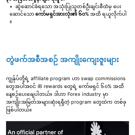
ဆွဲဆောင်ခံရသော အသုံးပြုသူတစ်ဦးချင်းစီထံမှ ပေး
ဆောင်သော
ကော်မရှင်အားလုံး၏ ၆၀%
အထိ ရယူလိုက်ပါ
။
တွဲဖက်အစီအစဉ် အကျိုးကျေးဇူးများ
ကျွန်ုပ်တို့ရဲ့ affiliate program ဟာ swap commissions
တွေအပါအဝင် IB rewards တွေရဲ့ ကော်မရှင် ၆၀% အထိ
နေ့စဉ်ပေးချေပါတယ်။ ဒါဟာ Forex industry မှာ
အကျိုးအမြတ်အများဆုံးရရှိတဲ့ program တွေထဲက တစ်ခု
ဖြစ်ပါတယ်။