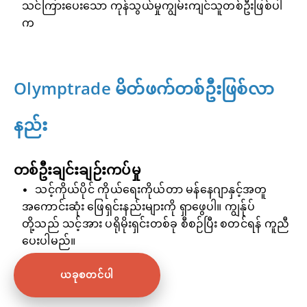
သင်ကြားပေးသော ကုန်သွယ်မှုကျွမ်းကျင်သူတစ်ဦးဖြစ်ပါ
က
Olymptrade မိတ်ဖက်တစ်ဦးဖြစ်လာ
နည်း
တစ်ဦးချင်းချဉ်းကပ်မှု
သင့်ကိုယ်ပိုင် ကိုယ်ရေးကိုယ်တာ မန်နေဂျာနှင့်အတူ
အကောင်းဆုံး ဖြေရှင်းနည်းများကို ရှာဖွေပါ။ ကျွန်ုပ်
တို့သည် သင့်အား ပရိုမိုးရှင်းတစ်ခု စီစဉ်ပြီး စတင်ရန် ကူညီ
ပေးပါမည်။
ယခုစတင်ပါ