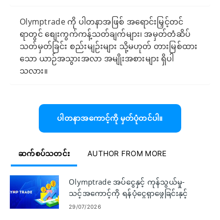
Olymptrade ကို ပါတနာအဖြစ် အရောင်းမြှင့်တင်
ရာတွင် စျေးကွက်ကန့်သတ်ချက်များ၊ အမှတ်တံဆိပ်
သတ်မှတ်ခြင်း စည်းမျဉ်းများ သို့မဟုတ် တားမြစ်ထား
သော ယာဉ်အသွားအလာ အမျိုးအစားများ ရှိပါ
သလား။
ပါတနာအကောင့်ကို မှတ်ပုံတင်ပါ။
ဆက်စပ်သတင်း
AUTHOR FROM MORE
Olymptrade အပ်ငွေနှင့် ကုန်သွယ်မှု-
သင့်အကောင့်ကို ရန်ပုံငွေရှာဖွေခြင်းနှင့်
ကုန်သွယ်မှုများကို နေရာချခြင်း။
29/07/2026