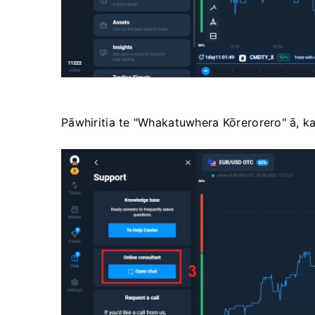
Pāwhiritia te "Whakatuwhera Kōrerorero" ā, ka