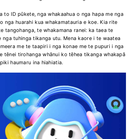
hia to ID pūkete, nga whakaahua o nga hapa me nga
o nga huarahi kua whakamatauria e koe. Kia rite
o te tangohanga, te whakamana ranei: ka taea te
nga tuhinga tikanga utu. Mena kaore i te waatea
meera me te taapiri i nga konae me te pupuri i nga
 e tēnei tirohanga whānui ko tēhea tikanga whakapā
piki haumaru ina hiahiatia.