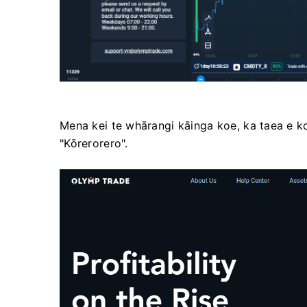
Mena kei te whārangi kāinga koe, ka taea e ko
"Kōrerorero".