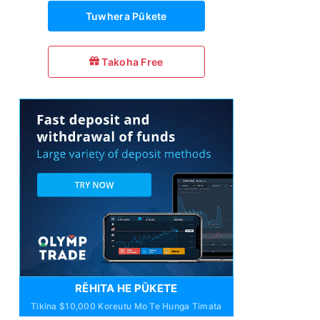
Tuwhera Pūkete
Takoha Free
RĒHITA HE PŪKETE
Tikina $10,000 Koreutu Mo Te Hunga Timata