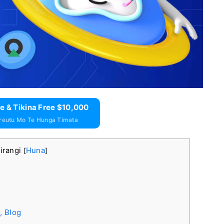
e & Tikina Free $10,000
reutu Mo Te Hunga Timata
hirangi
Huna
[
]
, Blog