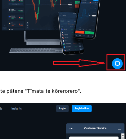
te pātene "Tīmata te kōrerorero".