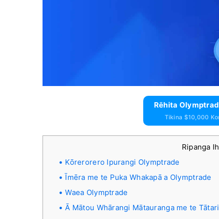
Rēhita Olymptrad
Tikina $10,000 Ko
Ripanga I
Kōrerorero Ipurangi Olymptrade
Īmēra me te Puka Whakapā a Olymptrade
Waea Olymptrade
Ā Mātou Whārangi Mātauranga me te Tātari