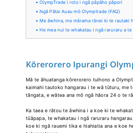
OlympTrade i roto i ngā pāpāho pāpori
Ngā Pātai Auau mō Olymptrade (FAQ)
Me āwhina, me mārama rānei ki te rautaki
He mea nui te whakatau i ngā raruraru a te k
Kōrerorero Ipurangi Olym
Mā te āhuatanga kōrerorero tuihono a Olymptr
kaimahi tautoko hangarau i te wā tūturu, me t
tāngata, e wātea ana mō ngā hāora 24 o te rā, 
Ka taea e rātou te āwhina i a koe ki te whaka
tūāpapa, te whakatau i ngā raruraru hangarau 
koe ki ngā rauemi tika e hiahiatia ana e koe h