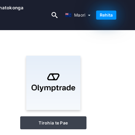
natokonga
Maori
Maori
Rehita
Tirohia te Pae