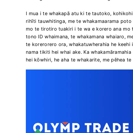
I mua i te whakapā atu ki te tautoko, kohiko
rihīti tauwhitinga, me te whakamaarama poto 
mo te tirotiro tuakiri i te wa e korero ana m
tono ID whaimana, te whakamana whaiaro, me 
te korerorero ora, whakatuwherahia he keehi i
nama tikiti hei whai ake. Ka whakamāramahia
hei kōwhiri, he aha te whakarite, me pēhea te 