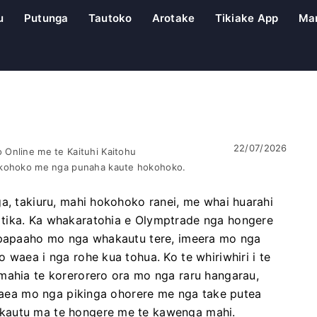
u
Putunga
Tautoko
Arotake
Tikiake App
Ma
22/07/2026
Online me te Kaituhi Kaitohu
okohoko me nga punaha kaute hokohoko.
ga, takiuru, mahi hokohoko ranei, me whai huarahi
tika. Ka whakaratohia e Olymptrade nga hongere
e papaaho mo nga whakautu tere, imeera mo nga
 waea i nga rohe kua tohua. Ko te whiriwhiri i te
mahia te korerorero ora mo nga raru hangarau,
e waea mo nga pikinga ohorere me nga take putea
kautu ma te hongere me te kawenga mahi.