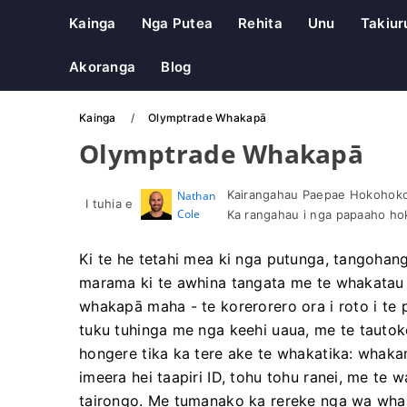
Kainga
Nga Putea
Rehita
Unu
Takiur
Akoranga
Blog
Kainga
Olymptrade Whakapā
Olymptrade Whakapā
Kairangahau Paepae Hokohoko 
Nathan
I tuhia e
Cole
Ka rangahau i nga papaaho h
Ki te he tetahi mea ki nga putunga, tangohan
marama ki te awhina tangata me te whakatau 
whakapā maha - te korerorero ora i roto i t
tuku tuhinga me nga keehi uaua, me te tautoko
hongere tika ka tere ake te whakatika: whaka
imeera hei taapiri ID, tohu tohu ranei, me t
tairongo. Me tumanako ka rereke nga wa wha