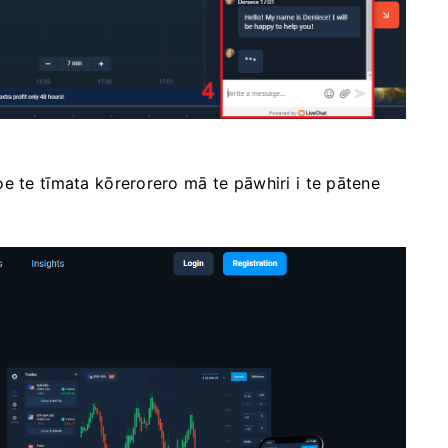
e te tīmata kōrerorero mā te pāwhiri i te pātene