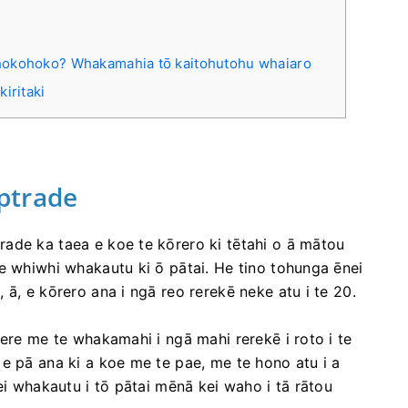
 hokohoko? Whakamahia tō kaitohutohu whaiaro
iritaki
ptrade
ade ka taea e koe te kōrero ki tētahi o ā mātou
e whiwhi whakautu ki ō pātai. He tino tohunga ēnei
ā, e kōrero ana i ngā reo rerekē neke atu i te 20.
tere me te whakamahi i ngā mahi rerekē i roto i te
e pā ana ki a koe me te pae, me te hono atu i a
ei whakautu i tō pātai mēnā kei waho i tā rātou