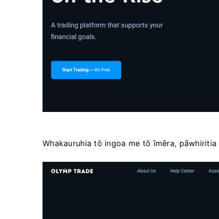
Whakauruhia tō ingoa me tō īmēra, pāwhiritia 