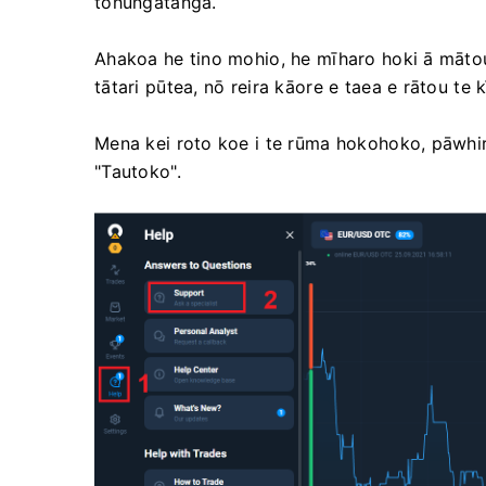
tohungatanga.
Ahakoa he tino mohio, he mīharo hoki ā mātou
tātari pūtea, nō reira kāore e taea e rātou t
Mena kei roto koe i te rūma hokohoko, pāwhirit
"Tautoko".