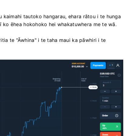
 kaimahi tautoko hangarau, ehara rātou i te hunga
e kī ko ēhea hokohoko hei whakatuwhera me te wā.
ia te "Āwhina" i te taha maui ka pāwhiri i te