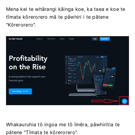
Mena kei te whārangi kāinga koe, ka taea e koe te
tīmata kōrerorero mā te pāwhiri i te pātene
"Kōrerorero".
Whakauruhia tō ingoa me tō īmēra, pāwhiritia te
pātene "Tīmata te kōrerorero".