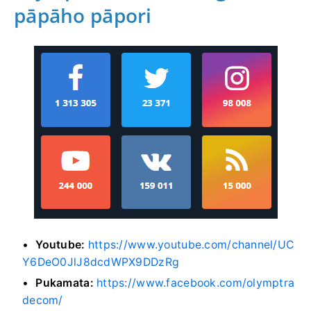
pāpāho pāpori
Youtube:
https://www.youtube.com/channel/UC
Y6DeO0JlJ8dcdWPX9DDzRg
Pukamata:
https://www.facebook.com/olymptra
decom/