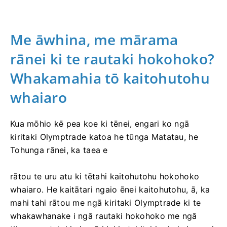
Me āwhina, me mārama
rānei ki te rautaki hokohoko?
Whakamahia tō kaitohutohu
whaiaro
Kua mōhio kē pea koe ki tēnei, engari ko ngā
kiritaki Olymptrade katoa he tūnga Matatau, he
Tohunga rānei, ka taea e
rātou te uru atu ki tētahi kaitohutohu hokohoko
whaiaro. He kaitātari ngaio ēnei kaitohutohu, ā, ka
mahi tahi rātou me ngā kiritaki Olymptrade ki te
whakawhanake i ngā rautaki hokohoko me ngā