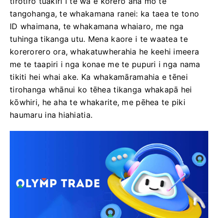
tirotiro tuakiri i te wa e korero ana mo te
tangohanga, te whakamana ranei: ka taea te tono
ID whaimana, te whakamana whaiaro, me nga
tuhinga tikanga utu. Mena kaore i te waatea te
korerorero ora, whakatuwherahia he keehi imeera
me te taapiri i nga konae me te pupuri i nga nama
tikiti hei whai ake. Ka whakamāramahia e tēnei
tirohanga whānui ko tēhea tikanga whakapā hei
kōwhiri, he aha te whakarite, me pēhea te piki
haumaru ina hiahiatia.