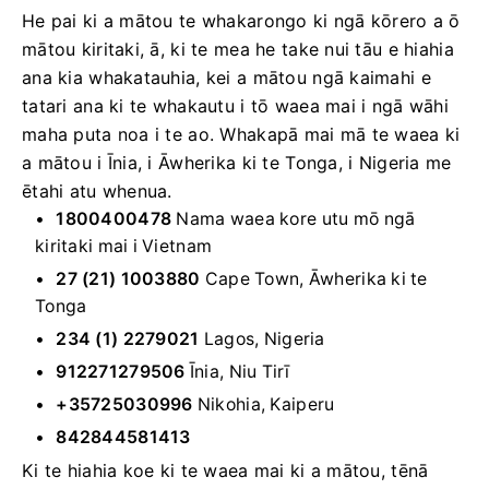
He pai ki a mātou te whakarongo ki ngā kōrero a ō
mātou kiritaki, ā, ki te mea he take nui tāu e hiahia
ana kia whakatauhia, kei a mātou ngā kaimahi e
tatari ana ki te whakautu i tō waea mai i ngā wāhi
maha puta noa i te ao. Whakapā mai mā te waea ki
a mātou i Īnia, i Āwherika ki te Tonga, i Nigeria me
ētahi atu whenua.
1800400478
Nama waea kore utu mō ngā
kiritaki mai i Vietnam
27 (21) 1003880
Cape Town, Āwherika ki te
Tonga
234 (1) 2279021
Lagos, Nigeria
912271279506
Īnia, Niu Tirī
+35725030996
Nikohia, Kaiperu
842844581413
Ki te hiahia koe ki te waea mai ki a mātou, tēnā