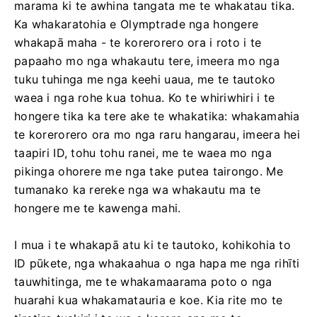
marama ki te awhina tangata me te whakatau tika.
Ka whakaratohia e Olymptrade nga hongere
whakapā maha - te korerorero ora i roto i te
papaaho mo nga whakautu tere, imeera mo nga
tuku tuhinga me nga keehi uaua, me te tautoko
waea i nga rohe kua tohua. Ko te whiriwhiri i te
hongere tika ka tere ake te whakatika: whakamahia
te korerorero ora mo nga raru hangarau, imeera hei
taapiri ID, tohu tohu ranei, me te waea mo nga
pikinga ohorere me nga take putea tairongo. Me
tumanako ka rereke nga wa whakautu ma te
hongere me te kawenga mahi.
I mua i te whakapā atu ki te tautoko, kohikohia to
ID pūkete, nga whakaahua o nga hapa me nga rihīti
tauwhitinga, me te whakamaarama poto o nga
huarahi kua whakamatauria e koe. Kia rite mo te