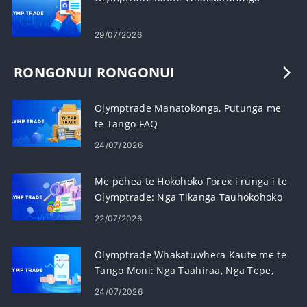
29/07/2026
RONGONUI RONGONUI
Olymptrade Manatokonga, Putunga me
te Tango FAQ
24/07/2026
Me pehea te Hokohoko Forex i runga i te
Olymptrade: Nga Tikanga Tauhokohoko
Paerewa
22/07/2026
Olymptrade Whakatuwhera Kaute me te
Tango Moni: Nga Taahiraa, Nga Tepe,
me te Waa
24/07/2026