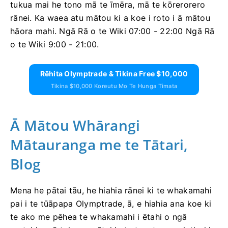
tukua mai he tono mā te īmēra, mā te kōrerorero
rānei. Ka waea atu mātou ki a koe i roto i ā mātou
hāora mahi. Ngā Rā o te Wiki 07:00 - 22:00 Ngā Rā
o te Wiki 9:00 - 21:00.
Rēhita Olymptrade & Tikina Free $10,000
Tikina $10,000 Koreutu Mo Te Hunga Timata
Ā Mātou Whārangi
Mātauranga me te Tātari,
Blog
Mena he pātai tāu, he hiahia rānei ki te whakamahi
pai i te tūāpapa Olymptrade, ā, e hiahia ana koe ki
te ako me pēhea te whakamahi i ētahi o ngā