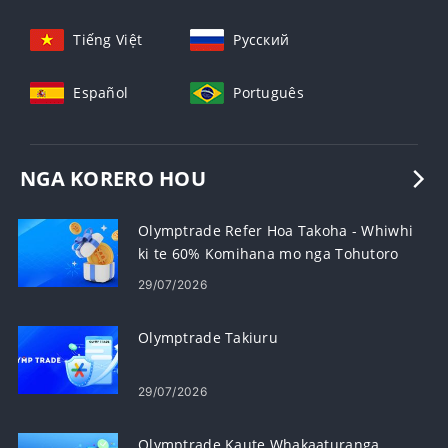
Tiếng Việt
Русский
Español
Português
NGA KORERO HOU
Olymptrade Refer Hoa Takoha - Whiwhi
ki te 60% Komihana mo nga Tohutoro
29/07/2026
Olymptrade Takiuru
29/07/2026
Olymptrade Kaute Whakaaturanga