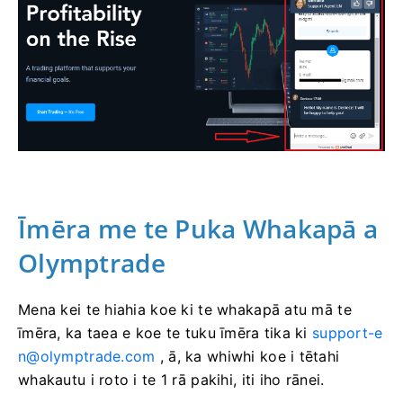
Īmēra me te Puka Whakapā a
Olymptrade
Mena kei te hiahia koe ki te whakapā atu mā te
īmēra, ka taea e koe te tuku īmēra tika ki
support-e
n@olymptrade.com
, ā, ka whiwhi koe i tētahi
whakautu i roto i te 1 rā pakihi, iti iho rānei.