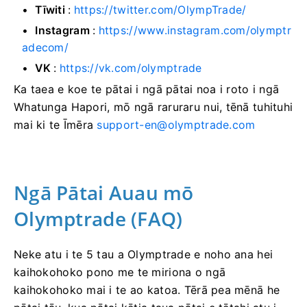
Tīwiti
:
https://twitter.com/OlympTrade/
Instagram
:
https://www.instagram.com/olymptr
adecom/
VK
:
https://vk.com/olymptrade
Ka taea e koe te pātai i ngā pātai noa i roto i ngā
Whatunga Hapori, mō ngā raruraru nui, tēnā tuhituhi
mai ki te Īmēra
support-en@olymptrade.com
Ngā Pātai Auau mō
Olymptrade (FAQ)
Neke atu i te 5 tau a Olymptrade e noho ana hei
kaihokohoko pono me te miriona o ngā
kaihokohoko mai i te ao katoa. Tērā pea mēnā he