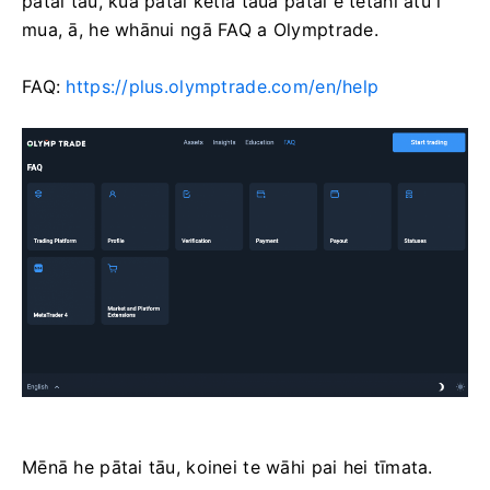
pātai tāu, kua pātai kētia taua pātai e tētahi atu i
mua, ā, he whānui ngā FAQ a Olymptrade.
FAQ:
https://plus.olymptrade.com/en/help
Mēnā he pātai tāu, koinei te wāhi pai hei tīmata.