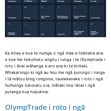
Ka kitea e koe te nuinga o ngā mea e hiahiatia ana
e koe hei hokohoko angitu i runga i te Olymptrade i
roto i ēnei wāhanga e aro ana ki te kiritaki.
Whakarongo ki ngā au hou me ngā purongo i runga
i tā mātou blog rongonui, taunekeneke i roto i ngā
huihuinga tukutuku ora, mātaki noa rānei i ngā
putanga kua hopukina.
OlympTrade i roto i ngā