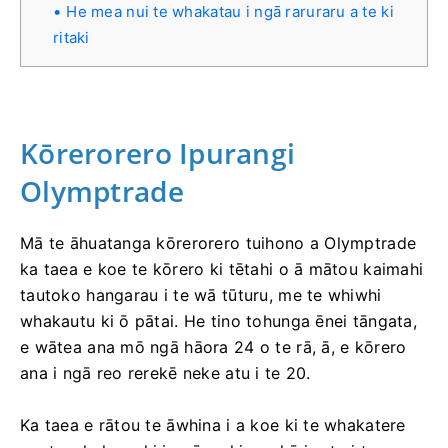
He mea nui te whakatau i ngā raruraru a te ki
ritaki
Kōrerorero Ipurangi
Olymptrade
Mā te āhuatanga kōrerorero tuihono a Olymptrade
ka taea e koe te kōrero ki tētahi o ā mātou kaimahi
tautoko hangarau i te wā tūturu, me te whiwhi
whakautu ki ō pātai. He tino tohunga ēnei tāngata,
e wātea ana mō ngā hāora 24 o te rā, ā, e kōrero
ana i ngā reo rerekē neke atu i te 20.
Ka taea e rātou te āwhina i a koe ki te whakatere