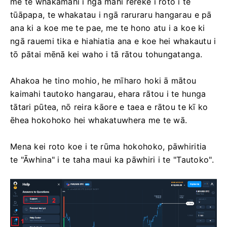
me te whakamahi i ngā mahi rerekē i roto i te
tūāpapa, te whakatau i ngā raruraru hangarau e pā
ana ki a koe me te pae, me te hono atu i a koe ki
ngā rauemi tika e hiahiatia ana e koe hei whakautu i
tō pātai mēnā kei waho i tā rātou tohungatanga.
Ahakoa he tino mohio, he mīharo hoki ā mātou
kaimahi tautoko hangarau, ehara rātou i te hunga
tātari pūtea, nō reira kāore e taea e rātou te kī ko
ēhea hokohoko hei whakatuwhera me te wā.
Mena kei roto koe i te rūma hokohoko, pāwhiritia
te "Āwhina" i te taha maui ka pāwhiri i te "Tautoko".