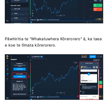
Pāwhiritia te "Whakatuwhera Kōrerorero" ā, ka taea
e koe te tīmata kōrerorero.