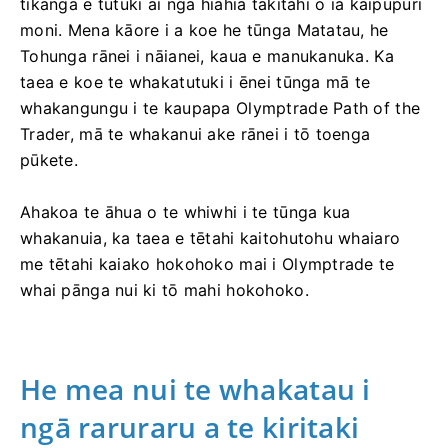
tikanga e tutuki ai ngā hiahia takitahi o ia kaipupuri
moni. Mena kāore i a koe he tūnga Matatau, he
Tohunga rānei i nāianei, kaua e manukanuka. Ka
taea e koe te whakatutuki i ēnei tūnga mā te
whakangungu i te kaupapa Olymptrade Path of the
Trader, mā te whakanui ake rānei i tō toenga
pūkete.
Ahakoa te āhua o te whiwhi i te tūnga kua
whakanuia, ka taea e tētahi kaitohutohu whaiaro
me tētahi kaiako hokohoko mai i Olymptrade te
whai pānga nui ki tō mahi hokohoko.
He mea nui te whakatau i
ngā raruraru a te kiritaki