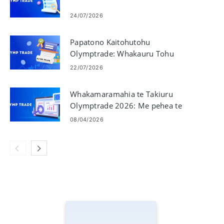
24/07/2026
Papatono Kaitohutohu
Olymptrade: Whakauru Tohu
Tauhokohoko Koreutu
22/07/2026
Whakamaramahia te Takiuru
Olymptrade 2026: Me pehea te
uru ki to putea me te tere
08/04/2026