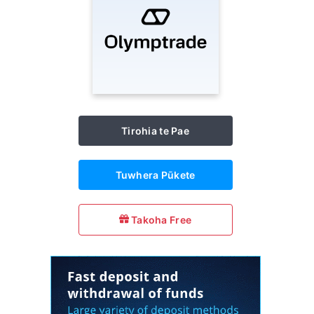
Tirohia te Pae
Tuwhera Pūkete
Takoha Free