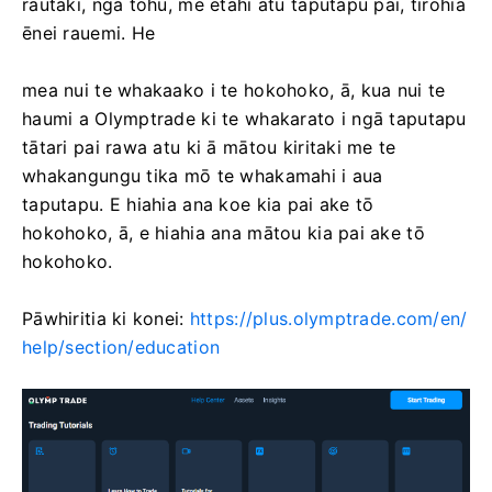
rautaki, ngā tohu, me ētahi atu taputapu pai, tirohia
ēnei rauemi. He
mea nui te whakaako i te hokohoko, ā, kua nui te
haumi a Olymptrade ki te whakarato i ngā taputapu
tātari pai rawa atu ki ā mātou kiritaki me te
whakangungu tika mō te whakamahi i aua
taputapu. E hiahia ana koe kia pai ake tō
hokohoko, ā, e hiahia ana mātou kia pai ake tō
hokohoko.
Pāwhiritia ki konei:
https://plus.olymptrade.com/en/
help/section/education