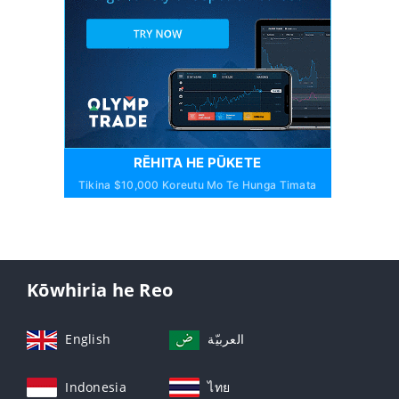
RĒHITA HE PŪKETE
Tikina $10,000 Koreutu Mo Te Hunga Timata
Kōwhiria he Reo
English
العربيّة
Indonesia
ไทย