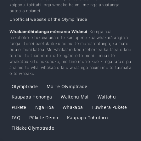
kaipanui takitahi, nga wheako haumi, me nga ahuatanga
putea o naianei.
Unofficial website of the Olymp Trade
Whakamōhiotanga mōrearea Whānui
: Ko nga hua
hokohoko e tukuna ana e te kamupene kua whakarārangihia i
runga i tenei paetukutuku he nui te moreareatanga, ka mate
pea o moni katoa. Me whakaaro koe mehemea ka taea e koe
te utu i te tupono nui o te ngaro o to moni. I mua i to
whakatau ki te hokohoko, me tino mohio koe ki nga raru e pa
ana me te whai whakaaro ki o whaainga haumi me te taumata
o te wheako.
Olymptrade
Mo Te Olymptrade
Kaupapa Hononga
Waitohu Mai
Waitohu
Pūkete
Nga Hoa
Whakapā
Tuwhera Pūkete
FAQ
Pūkete Demo
Kaupapa Tohutoro
Tikiake Olymptrade