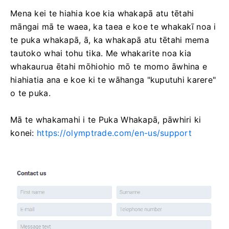
Mena kei te hiahia koe kia whakapā atu tētahi
māngai mā te waea, ka taea e koe te whakakī noa i
te puka whakapā, ā, ka whakapā atu tētahi mema
tautoko whai tohu tika. Me whakarite noa kia
whakaurua ētahi mōhiohio mō te momo āwhina e
hiahiatia ana e koe ki te wāhanga "kuputuhi karere"
o te puka.
Mā te whakamahi i te Puka Whakapā, pāwhiri ki
konei:
https://olymptrade.com/en-us/support