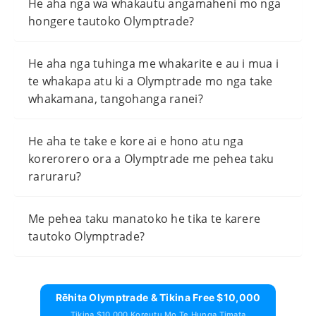
He aha nga wa whakautu angamaheni mo nga
hongere tautoko Olymptrade?
He aha nga tuhinga me whakarite e au i mua i
te whakapa atu ki a Olymptrade mo nga take
whakamana, tangohanga ranei?
He aha te take e kore ai e hono atu nga
korerorero ora a Olymptrade me pehea taku
raruraru?
Me pehea taku manatoko he tika te karere
tautoko Olymptrade?
Rēhita Olymptrade & Tikina Free $10,000
Tikina $10,000 Koreutu Mo Te Hunga Timata