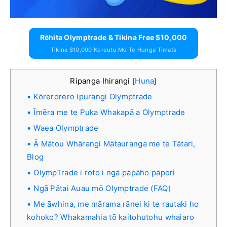
Rēhita Olymptrade & Tikina Free $10,000
Tikina $10,000 Koreutu Mo Te Hunga Timata
Ripanga Ihirangi
Huna
[
]
Kōrerorero Ipurangi Olymptrade
Īmēra me te Puka Whakapā a Olymptrade
Waea Olymptrade
Ā Mātou Whārangi Mātauranga me te Tātari,
Blog
OlympTrade i roto i ngā pāpāho pāpori
Ngā Pātai Auau mō Olymptrade (FAQ)
Me āwhina, me mārama rānei ki te rautaki ho
kohoko? Whakamahia tō kaitohutohu whaiaro