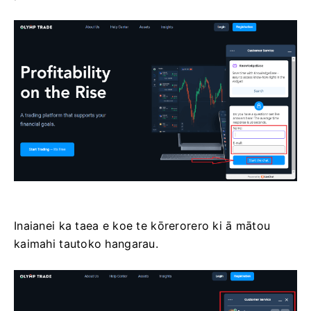
Inaianei ka taea e koe te kōrerorero ki ā mātou
kaimahi tautoko hangarau.