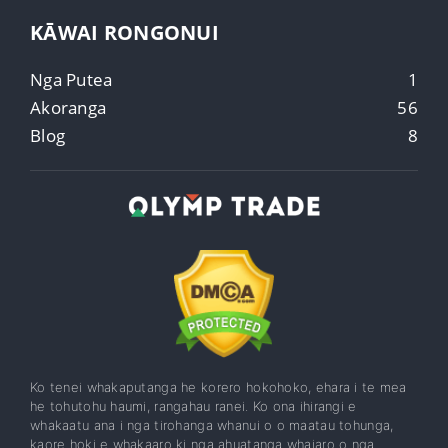
KĀWAI RONGONUI
Nga Putea
1
Akoranga
56
Blog
8
Ko tenei whakaputanga he korero hokohoko, ehara i te mea
he tohutohu haumi, rangahau ranei. Ko ona ihirangi e
whakaatu ana i nga tirohanga whanui o o maatau tohunga,
kaore hoki e whakaaro ki nga ahuatanga whaiaro o nga