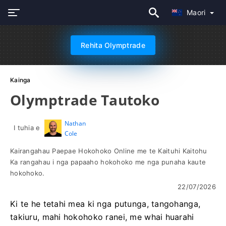
Maori
Rehita Olymptrade
Kainga
Olymptrade Tautoko
Nathan
I tuhia e
Cole
Kairangahau Paepae Hokohoko Online me te Kaituhi Kaitohu
Ka rangahau i nga papaaho hokohoko me nga punaha kaute
hokohoko.
22/07/2026
Ki te he tetahi mea ki nga putunga, tangohanga,
takiuru, mahi hokohoko ranei, me whai huarahi