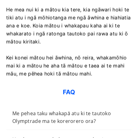
He mea nui ki a mātou kia tere, kia ngāwari hoki te
tiki atu i ngā mōhiotanga me ngā āwhina e hiahiatia
ana e koe. Koia mātou i whakapau kaha ai ki te
whakarato i ngā ratonga tautoko pai rawa atu ki ō
mātou kiritaki.
Kei konei mātou hei āwhina, nō reira, whakamōhio
mai ki a mātou he aha tā mātou e taea ai te mahi
māu, me pēhea hoki tā mātou mahi.
FAQ
Me pehea taku whakapā atu ki te tautoko
Olymptrade ma te korerorero ora?