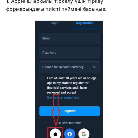
1. Apple ID арқылы тіркелу үшін тіркеу
формасындағы тиісті түймені басыңыз.