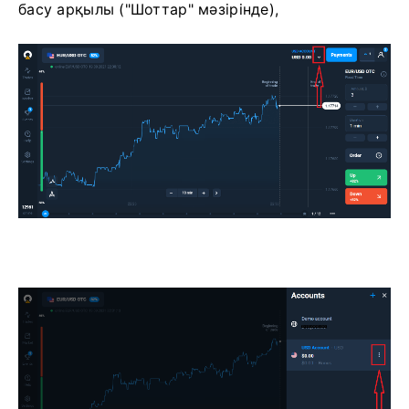
басу арқылы ("Шоттар" мәзірінде),