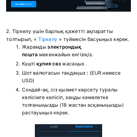
2. Тіркелу үшін барлық қажетті ақпаратты
толтырып, «
Тіркелу
» түймесін басуыңыз керек.
Жарамды
электрондық
пошта
мекенжайын енгізіңіз.
Күшті
құпия сөз
жасаңыз .
Шот валютасын таңдаңыз
:
(EUR немесе
USD)
Сондай-ақ, сіз қызмет көрсету туралы
келісімге келісіп, заңды кәмелетке
толғаныңызды (18 жастан асқаныңызды)
растауыңыз керек.