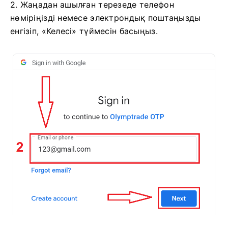
2. Жаңадан ашылған терезеде телефон
нөміріңізді немесе электрондық поштаңызды
енгізіп, «Келесі» түймесін басыңыз.