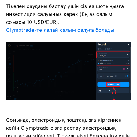
Тікелей сауданы бастау үшін сіз өз шотыңызға
инвестиция салуыңыз керек (Ең аз салым
сомасы 10 USD/EUR).
Olymptrade-те қалай салым салуға болады
Соңында, электрондық поштаңызға кіргеннен
кейін Olymptrade сізге растау электрондық
поштасын жібереді. Тіркелгіңізді белсендіру үшін