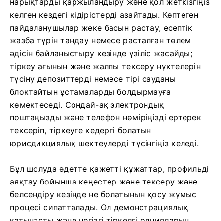
нарықтарды қаржыландыру және қол жеткізгіңіз
келген кездегі кідірістерді азайтады. Көптеген
пайдаланушылар жеке басын растау, есептік
жазба түрін таңдау немесе расталған төлем
әдісін байланыстыру кезінде үзіліс жасайды;
тіркеу ағынын және жалпы тексеру нүктелерін
түсіну депозиттерді немесе тірі сауданы
блоктайтын ұстамаларды болдырмауға
көмектеседі. Сондай-ақ электрондық
поштаңызды және телефон нөміріңізді ертерек
тексеріп, тіркеуге кедергі болатын
юрисдикциялық шектеулерді түсінгіңіз келеді.
Бұл шолуда әдетте қажетті құжаттар, профильді
аяқтау бойынша кеңестер және тексеру және
белсендіру кезінде не болатынын қосу жұмыс
процесі сипатталады. Ол демонстрациялық
қатынасты және негізгі тіркелгі опцияларын