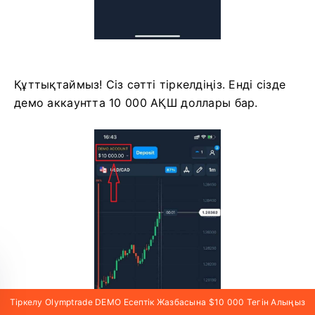
Құттықтаймыз! Сіз сәтті тіркелдіңіз. Енді сізде
демо аккаунтта 10 000 АҚШ доллары бар.
Тіркелу Olymptrade DEMO Есептік Жазбасына $10 000 Тегін Алыңыз