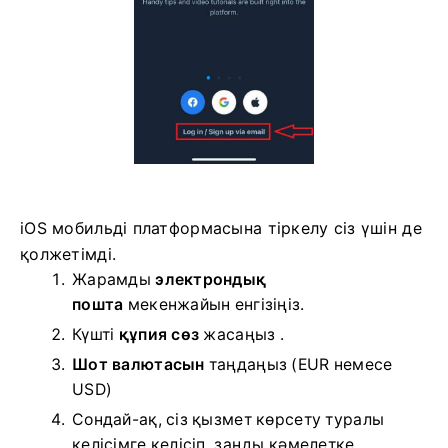
iOS мобильді платформасына тіркелу сіз үшін де
қолжетімді.
Жарамды
электрондық
пошта
мекенжайын енгізіңіз.
Күшті
құпия сөз
жасаңыз .
Шот валютасын
таңдаңыз
(EUR немесе
USD)
Сондай-ақ, сіз қызмет көрсету туралы
келісімге келісіп, заңды кәмелетке