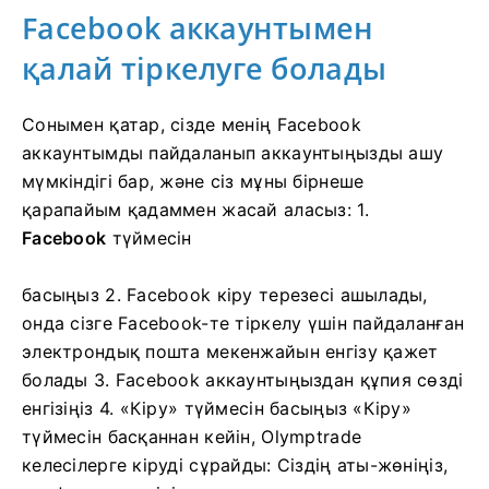
Facebook аккаунтымен
қалай тіркелуге болады
Сонымен қатар, сізде менің Facebook
аккаунтымды пайдаланып аккаунтыңызды ашу
мүмкіндігі бар, және сіз мұны бірнеше
қарапайым қадаммен жасай аласыз: 1.
Facebook
түймесін
басыңыз
2. Facebook кіру терезесі ашылады,
онда сізге Facebook-те тіркелу үшін пайдаланған
электрондық пошта мекенжайын енгізу қажет
болады
3. Facebook аккаунтыңыздан құпия сөзді
енгізіңіз
4. «Кіру» түймесін басыңыз
«Кіру»
түймесін басқаннан кейін, Olymptrade
келесілерге кіруді сұрайды: Сіздің аты-жөніңіз,