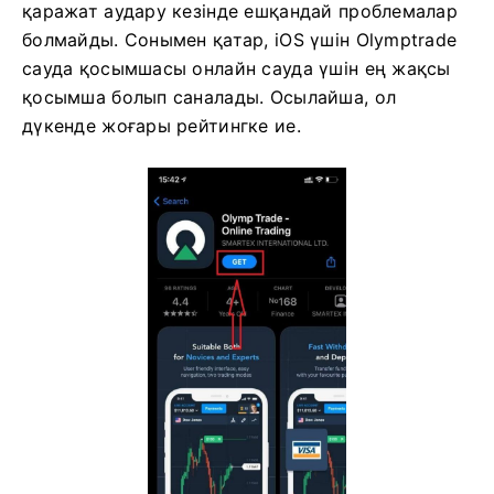
қаражат аудару кезінде ешқандай проблемалар
болмайды. Сонымен қатар, iOS үшін Olymptrade
сауда қосымшасы онлайн сауда үшін ең жақсы
қосымша болып саналады. Осылайша, ол
дүкенде жоғары рейтингке ие.