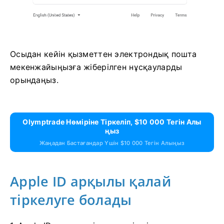
Осыдан кейін қызметтен электрондық пошта
мекенжайыңызға жіберілген нұсқауларды
орындаңыз.
Olymptrade Нөміріне Тіркеліп, $10 000 Тегін Алы
Ңыз
Жаңадан Бастағандар Үшін $10 000 Тегін Алыңыз
Apple ID арқылы қалай
тіркелуге болады