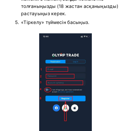
толғаныңызды (18 жастан асқаныңызды)
растауыңыз керек.
«Тіркелу» түймесін басыңыз.