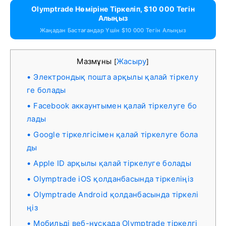
Olymptrade Нөміріне Тіркеліп, $10 000 Тегін
Алыңыз
Жаңадан Бастағандар Үшін $10 000 Тегін Алыңыз
Мазмұны
Жасыру
[
]
Электрондық пошта арқылы қалай тіркелу
ге болады
Facebook аккаунтымен қалай тіркелуге бо
лады
Google тіркелгісімен қалай тіркелуге бола
ды
Apple ID арқылы қалай тіркелуге болады
Olymptrade iOS қолданбасында тіркеліңіз
Olymptrade Android қолданбасында тіркелі
ңіз
Мобильді веб-нұсқада Olymptrade тіркелгі