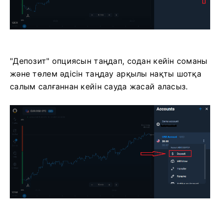
"Депозит" опциясын таңдап, содан кейін соманы
және төлем әдісін таңдау арқылы нақты шотқа
салым салғаннан кейін сауда жасай аласыз.