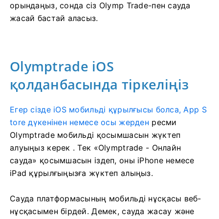
орындаңыз, сонда сіз Olymp Trade-пен сауда
жасай бастай аласыз.
Olymptrade iOS
қолданбасында тіркеліңіз
Егер сізде iOS мобильді құрылғысы болса, App S
tore дүкенінен немесе осы жерден
ресми
Olymptrade мобильді қосымшасын жүктеп
алуыңыз керек
. Тек «Olymptrade - Онлайн
сауда» қосымшасын іздеп, оны iPhone немесе
iPad құрылғыңызға жүктеп алыңыз.
Сауда платформасының мобильді нұсқасы веб-
нұсқасымен бірдей. Демек, сауда жасау және