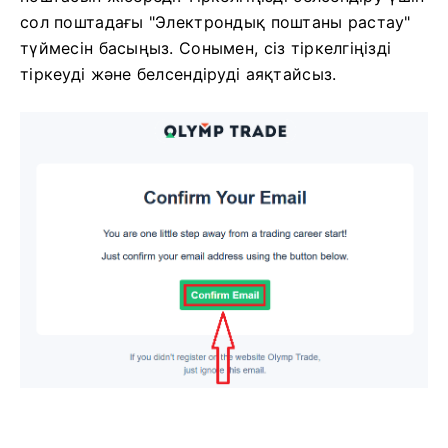
сол поштадағы "Электрондық поштаны растау"
түймесін басыңыз. Сонымен, сіз тіркелгіңізді
тіркеуді және белсендіруді аяқтайсыз.