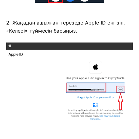
2. Жаңадан ашылған терезеде Apple ID енгізіп,
«Келесі» түймесін басыңыз.