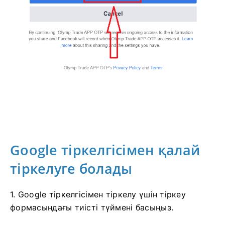
Google тіркелгісімен қалай
тіркелуге болады
1. Google тіркелгісімен тіркелу үшін тіркеу
формасындағы тиісті түймені басыңыз.