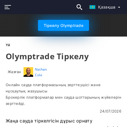
Қазақша
Тіркелу Olymptrade
Үй
Olymptrade Тіркелу
Nathan
Жазған
Cole
Онлайн сауда платформасының зерттеушісі және
нұсқаулық жазушысы
Брокерлік платформалар мен сауда шоттарының жүйелерін
зерттейді.
24/07/2026
Жаңа сауда тіркелгісін дұрыс орнату