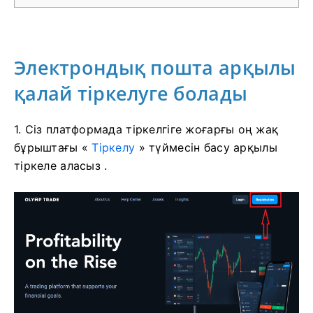
Электрондық пошта арқылы
қалай тіркелуге болады
1. Сіз платформада тіркелгіге жоғарғы оң жақ
бұрыштағы «
Тіркелу
» түймесін басу арқылы
тіркеле аласыз .