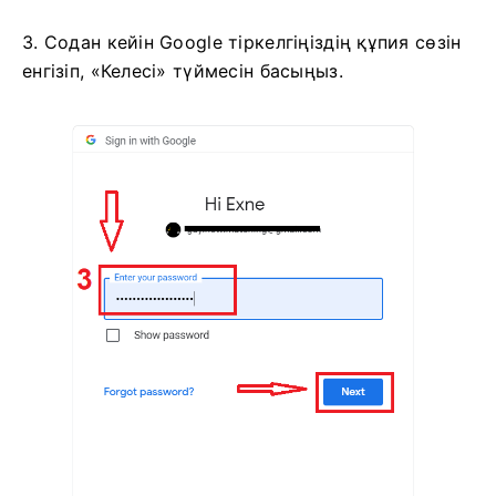
3. Содан кейін Google тіркелгіңіздің құпия сөзін
енгізіп, «Келесі» түймесін басыңыз.