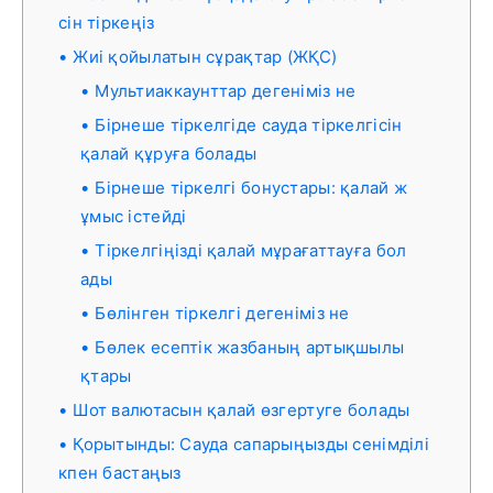
сін тіркеңіз
Жиі қойылатын сұрақтар (ЖҚС)
Мультиаккаунттар дегеніміз не
Бірнеше тіркелгіде сауда тіркелгісін
қалай құруға болады
Бірнеше тіркелгі бонустары: қалай ж
ұмыс істейді
Тіркелгіңізді қалай мұрағаттауға бол
ады
Бөлінген тіркелгі дегеніміз не
Бөлек есептік жазбаның артықшылы
қтары
Шот валютасын қалай өзгертуге болады
Қорытынды: Сауда сапарыңызды сенімділі
кпен бастаңыз