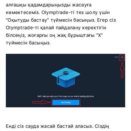
алғашқы қадамдарыңызды жасауға
көмектесеміз. Olymptrade-ті тез шолу үшін
"Оқытуды бастау" түймесін басыңыз. Егер сіз
Olymptrade-ті қалай пайдалану керектігін
білсеңіз, жоғарғы оң жақ бұрыштағы "X"
түймесін басыңыз.
Енді сіз сауда жасай бастай аласыз. Сіздің