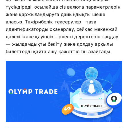
түсіндіреді, осылайша сіз валюта параметрлерін
және қаржыландыруға дайындықты шеше
аласыз. Тәжірибелік тексерулер—таза
идентификаторды сканерлеу, сәйкес мекенжай
дәлелі және қауіпсіз тіркелгі деректерін таңдау
— жылдамдықты бекіту және қолдау арқылы
билеттерді қайта ашу қажеттілігін азайтады.