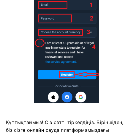
Құттықтаймыз! Сіз сәтті тіркелдіңіз. Біріншіден,
біз сізге онлайн сауда платформамыздағы