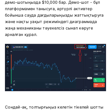
демо-шотыңызда $10,000 бар. Демо-шот - бұл
платформамен танысуға, әртүрлі активтер
бойынша сауда дағдыларыңызды жаттықтыруға
және нақты уақыт режиміндегі диаграммада
жаңа механиканы тәуекелсіз сынап көруге
арналған құрал.
Сондай-ақ, толтырғыңыз келетін тікелей шотты