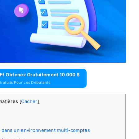
Et Obtenez Gratuitement 10 000 $
ratuits Pour Les Débutants
matières
Cacher
[
]
 dans un environnement multi-comptes