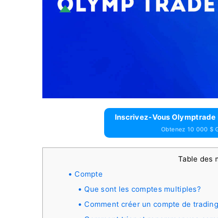
Inscrivez-Vous Olymptrade 
Obtenez 10 000 $ G
Table des 
Compte
Que sont les comptes multiples?
Comment créer un compte de trading