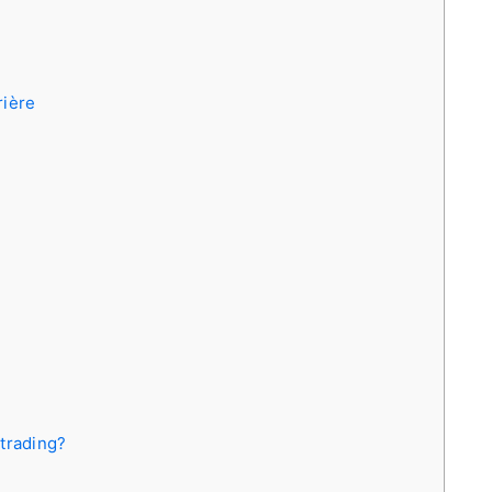
rière
trading?