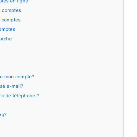
tes en ligne
s comptes
e comptes
comptes
arche
de mon compte?
se e-mail?
o de téléphone ?
ng?