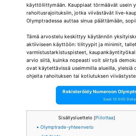
käyttöliittymään. Kauppiaat törmäävät usein yll
rahoitusrajoituksiin, jotka viivästävät live-
Olymptradessa auttaa sinua päättämään, sopiiko
Tämä arvostelu keskittyy käytännön yksityisko
aktiiviseen käyttöön: tilityypit ja minimit, tall
varmistustarkistuspisteet, kaupankäyntityökalu
arvio siitä, kuinka nopeasti voit siirtyä dem
ovat käytettävissä useimmilla alueilla, yleisiä od
ohjeita rahoituksen tai kotiutuksen viivästyst
Rekisteröidy Numeroon Olymptra
Saat 10 000 Dollari
Sisällysluettelo
Piilottaa
[
]
Olymptrade-yhteenveto