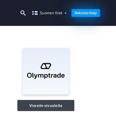
Suomen Kieli
Suomen Kieli
Rekisteröidy
Vieraile sivustolla