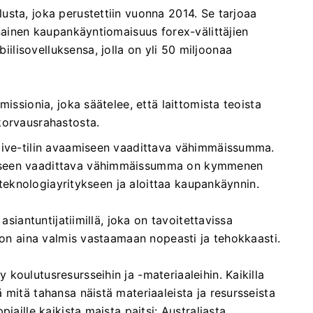
sta, joka perustettiin vuonna 2014. Se tarjoaa
vinainen kaupankäyntiomaisuus forex-välittäjien
lisovelluksensa, jolla on yli 50 miljoonaa
issionia, joka säätelee, että laittomista teoista
korvausrahastosta.
live-tilin avaamiseen vaadittava vähimmäissumma.
iseen vaadittava vähimmäissumma on kymmenen
siteknologiayritykseen ja aloittaa kaupankäynnin.
asiantuntijatiimillä, joka on tavoitettavissa
a on aina valmis vastaamaan nopeasti ja tehokkaasti.
koulutusresursseihin ja -materiaaleihin. Kaikilla
 mitä tahansa näistä materiaaleista ja resursseista
iaille kaikista maista paitsi: Australiasta,