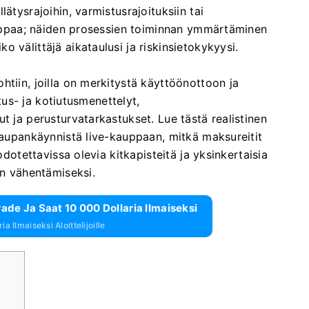
ätysrajoihin, varmistusrajoituksiin tai
kauppaa; näiden prosessien toiminnan ymmärtäminen
 välittäjä aikataulusi ja riskinsietokykyysi.
htiin, joilla on merkitystä käyttöönottoon ja
etus- ja kotiutusmenettelyt,
t ja perusturvatarkastukset. Lue tästä realistinen
okaupankäynnistä live-kauppaan, mitkä maksureitit
otettavissa olevia kitkapisteitä ja yksinkertaisia ​​​​
en vähentämiseksi.
de Ja Saat 10 000 Dollaria Ilmaiseksi
a Ilmaiseksi Aloittelijoille