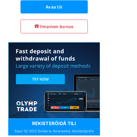
Avaa tili
Ilmainen bonus
REKISTERÖIDÄ TILI
Saat 10 000 Dollaria Ilmaiseksi Aloittelijoille