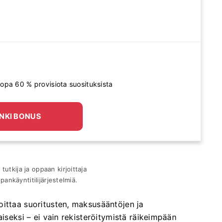
opa 60 % provisiota suosituksista
NKI BONUS
utkija ja oppaan kirjoittaja
upankäyntitilijärjestelmiä.
oittaa suoritusten, maksusääntöjen ja
aiseksi – ei vain rekisteröitymistä räikeimpään