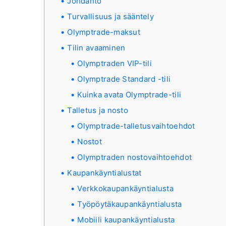
Johdanto
Turvallisuus ja sääntely
Olymptrade-maksut
Tilin avaaminen
Olymptraden VIP-tili
Olymptrade Standard -tili
Kuinka avata Olymptrade-tili
Talletus ja nosto
Olymptrade-talletusvaihtoehdot
Nostot
Olymptraden nostovaihtoehdot
Kaupankäyntialustat
Verkkokaupankäyntialusta
Työpöytäkaupankäyntialusta
Mobiili kaupankäyntialusta