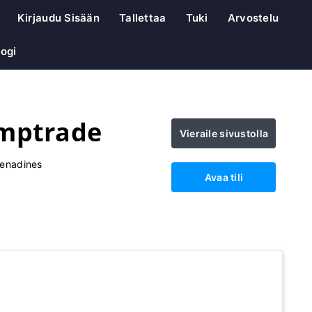
Kirjaudu Sisään
Tallettaa
Tuki
Arvostelu
logi
mptrade
Vieraile sivustolla
renadines
Avaa tili