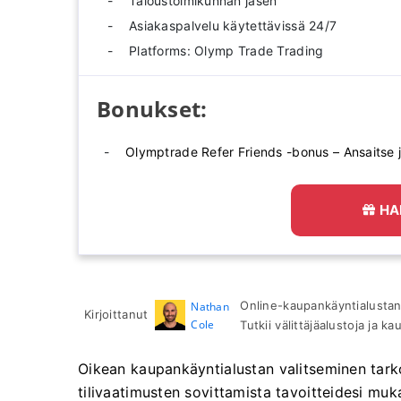
Taloustoimikunnan jäsen
Asiakaspalvelu käytettävissä 24/7
Platforms: Olymp Trade Trading
Bonukset:
Olymptrade Refer Friends -bonus – Ansaitse j
HA
Online-kaupankäyntialustan t
Nathan
Kirjoittanut
Cole
Tutkii välittäjäalustoja ja ka
Oikean kaupankäyntialustan valitseminen tark
tilivaatimusten sovittamista tavoitteidesi muk