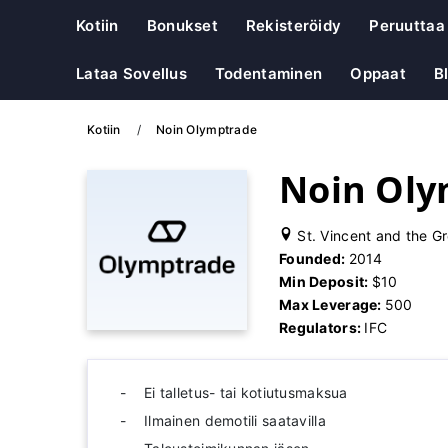
Kotiin
Bonukset
Rekisteröidy
Peruuttaa
Lataa Sovellus
Todentaminen
Oppaat
B
Kotiin
Noin Olymptrade
Noin Oly
St. Vincent and the G
Founded:
2014
Min Deposit:
$10
Max Leverage:
500
Regulators:
IFC
Ei talletus- tai kotiutusmaksua
Ilmainen demotili saatavilla