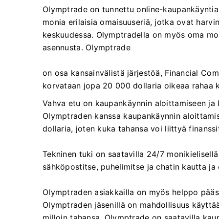
Olymptrade on tunnettu online-kaupankäyntialu
monia erilaisia ​​omaisuuseriä, jotka ovat har
keskuudessa. Olymptradella on myös oma mobii
asennusta. Olymptrade
on osa kansainvälistä järjestöä, Financial Comm
korvataan jopa 20 000 dollaria oikeaa rahaa 
Vahva etu on kaupankäynnin aloittamiseen ja 
Olymptraden kanssa kaupankäynnin aloittam
dollaria, joten kuka tahansa voi liittyä finans
Tekninen tuki on saatavilla 24/7 monikielisellä 
sähköpostitse, puhelimitse ja chatin kautta j
Olymptraden asiakkailla on myös helppo pääsy 
Olymptraden jäsenillä on mahdollisuus käyttää
milloin tahansa. Olymptrade on saatavilla kaupp