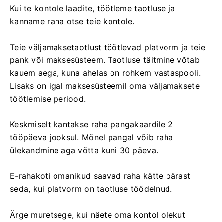
Kui te kontole laadite, töötleme taotluse ja
kanname raha otse teie kontole.
Teie väljamaksetaotlust töötlevad platvorm ja teie
pank või maksesüsteem. Taotluse täitmine võtab
kauem aega, kuna ahelas on rohkem vastaspooli.
Lisaks on igal maksesüsteemil oma väljamaksete
töötlemise periood.
Keskmiselt kantakse raha pangakaardile 2
tööpäeva jooksul. Mõnel pangal võib raha
ülekandmine aga võtta kuni 30 päeva.
E-rahakoti omanikud saavad raha kätte pärast
seda, kui platvorm on taotluse töödelnud.
Ärge muretsege, kui näete oma kontol olekut