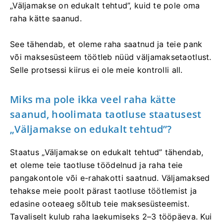
„Väljamakse on edukalt tehtud”, kuid te pole oma
raha kätte saanud.
See tähendab, et oleme raha saatnud ja teie pank
või maksesüsteem töötleb nüüd väljamaksetaotlust.
Selle protsessi kiirus ei ole meie kontrolli all.
Miks ma pole ikka veel raha kätte
saanud, hoolimata taotluse staatusest
„Väljamakse on edukalt tehtud”?
Staatus „Väljamakse on edukalt tehtud” tähendab,
et oleme teie taotluse töödelnud ja raha teie
pangakontole või e-rahakotti saatnud. Väljamaksed
tehakse meie poolt pärast taotluse töötlemist ja
edasine ooteaeg sõltub teie maksesüsteemist.
Tavaliselt kulub raha laekumiseks 2–3 tööpäeva. Kui