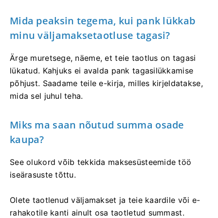
Mida peaksin tegema, kui pank lükkab
minu väljamaksetaotluse tagasi?
Ärge muretsege, näeme, et teie taotlus on tagasi
lükatud. Kahjuks ei avalda pank tagasilükkamise
põhjust. Saadame teile e-kirja, milles kirjeldatakse,
mida sel juhul teha.
Miks ma saan nõutud summa osade
kaupa?
See olukord võib tekkida maksesüsteemide töö
iseärasuste tõttu.
Olete taotlenud väljamakset ja teie kaardile või e-
rahakotile kanti ainult osa taotletud summast.