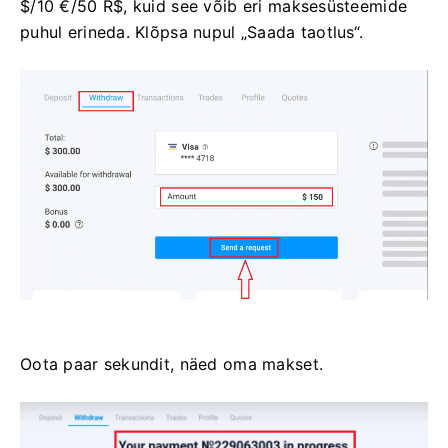
$/10 €/50 R$, kuid see võib eri maksesüsteemide
puhul erineda. Klõpsa nupul „Saada taotlus“.
Oota paar sekundit, näed oma makset.