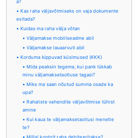
a?
Kas raha väljavõtmiseks on vaja dokumente
esitada?
Kuidas ma raha välja võtan
Väljamakse mobiilseadme abil
Väljamakse lauaarvuti abil
Korduma kippuvad küsimused (KKK)
Mida peaksin tegema, kui pank lükkab
minu väljamaksetaotluse tagasi?
Miks ma saan nõutud summa osade ka
upa?
Rahaliste vahendite väljavõtmise tühist
amine
Kui kaua te väljamaksetaotlusi menetle
te?
Millal kontolt raha debiteeritakse?