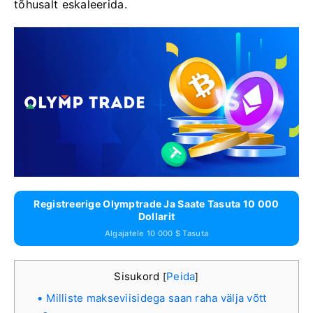
tõhusalt eskaleerida.
Registreerige Olymptrade Ja Saate Tasuta 10 000
Dollarit
Algajatele 10 000 $ Tasuta
Sisukord
Peida
[
]
Milliste makseviisidega saan raha välja võtt