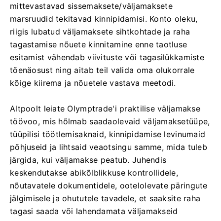
mittevastavad sissemaksete/väljamaksete
marsruudid tekitavad kinnipidamisi. Konto oleku,
riigis lubatud väljamaksete sihtkohtade ja raha
tagastamise nõuete kinnitamine enne taotluse
esitamist vähendab viivituste või tagasilükkamiste
tõenäosust ning aitab teil valida oma olukorrale
kõige kiirema ja nõuetele vastava meetodi.
Altpoolt leiate Olymptrade'i praktilise väljamakse
töövoo, mis hõlmab saadaolevaid väljamaksetüüpe,
tüüpilisi töötlemisaknaid, kinnipidamise levinumaid
põhjuseid ja lihtsaid veaotsingu samme, mida tuleb
järgida, kui väljamakse peatub. Juhendis
keskendutakse abikõlblikkuse kontrollidele,
nõutavatele dokumentidele, ootelolevate päringute
jälgimisele ja ohututele tavadele, et saaksite raha
tagasi saada või lahendamata väljamakseid