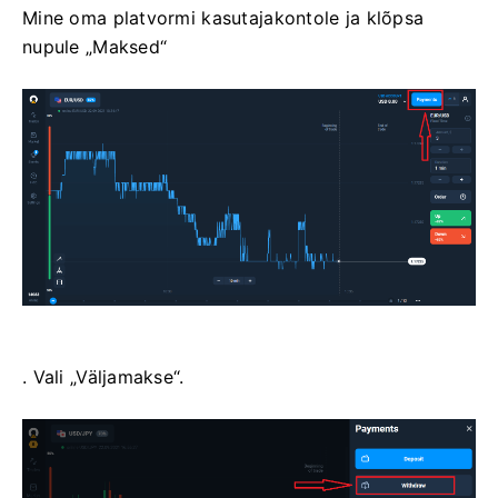
Mine oma platvormi kasutajakontole ja klõpsa
nupule „Maksed“
. Vali „Väljamakse“.