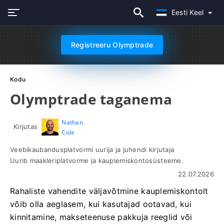
Eesti Keel
Registreeru Olymptrade
Kodu
Olymptrade taganema
Nathan
Kirjutas
Cole
Veebikaubandusplatvormi uurija ja juhendi kirjutaja
Uurib maakleriplatvorme ja kauplemiskontosüsteeme.
22.07.2026
Rahaliste vahendite väljavõtmine kauplemiskontolt
võib olla aeglasem, kui kasutajad ootavad, kui
kinnitamine, makseteenuse pakkuja reeglid või