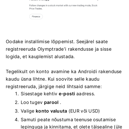
Oodake installimise lõppemist. Seejärel saate
registreeruda Olymptrade'i rakendusse ja sisse
logida, et kauplemist alustada.
Tegelikult on konto avamine ka Androidi rakenduse
kaudu üsna lihtne. Kui soovite selle kaudu
registreeruda, järgige neid lihtsaid samme:
Sisestage kehtiv
e-posti
aadress.
Loo tugev
parool
.
Valige
konto valuuta
(EUR või USD)
Samuti peate nõustuma teenuse osutamise
lepinguga ja kinnitama, et olete täisealine (üle