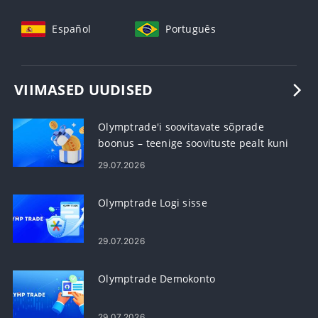
Español
Português
VIIMASED UUDISED
Olymptrade'i soovitavate sõprade
boonus – teenige soovituste pealt kuni
60% komisjonitasu
29.07.2026
Olymptrade Logi sisse
29.07.2026
Olymptrade Demokonto
29.07.2026