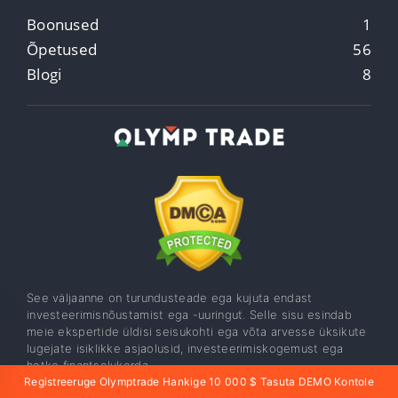
Boonused
1
Õpetused
56
Blogi
8
See väljaanne on turundusteade ega kujuta endast
investeerimisnõustamist ega -uuringut. Selle sisu esindab
meie ekspertide üldisi seisukohti ega võta arvesse üksikute
lugejate isiklikke asjaolusid, investeerimiskogemust ega
hetke finantsolukorda.
Registreeruge Olymptrade Hankige 10 000 $ Tasuta DEMO Kontole
Unofficial website of the Olymp Trade