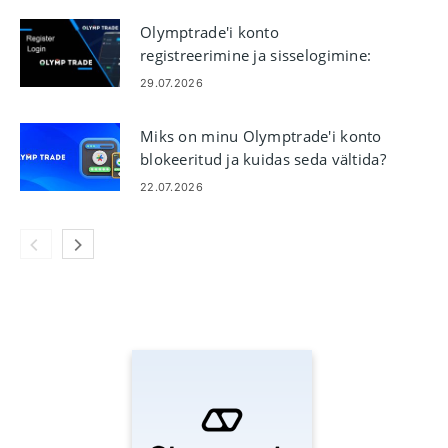
Olymptrade'i konto
registreerimine ja sisselogimine:
samm-sammult juurdepääs
29.07.2026
Miks on minu Olymptrade'i konto
blokeeritud ja kuidas seda vältida?
22.07.2026