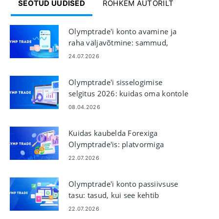
SEOTUD UUDISED
ROHKEM AUTORILT
Olymptrade'i konto avamine ja
raha väljavõtmine: sammud,
limiidid ja ajastus
24.07.2026
Olymptrade'i sisselogimise
selgitus 2026: kuidas oma kontole
turvaliselt ja kiiresti juurde
08.04.2026
pääseda
Kuidas kaubelda Forexiga
Olymptrade'is: platvormiga
kauplemise põhitõed
22.07.2026
Olymptrade'i konto passiivsuse
tasu: tasud, kui see kehtib
22.07.2026