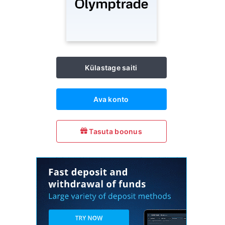
Külastage saiti
Ava konto
Tasuta boonus