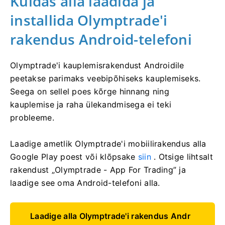
Kuidas alla laadida ja
installida Olymptrade'i
rakendus Android-telefoni
Olymptrade'i kauplemisrakendust Androidile
peetakse parimaks veebipõhiseks kauplemiseks.
Seega on sellel poes kõrge hinnang ning
kauplemise ja raha ülekandmisega ei teki
probleeme.
Laadige ametlik Olymptrade'i mobiilirakendus alla
Google Play poest või klõpsake
siin
. Otsige lihtsalt
rakendust „Olymptrade - App For Trading” ja
laadige see oma Android-telefoni alla.
Laadige alla Olymptrade'i rakendus Andr