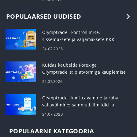
POPULAARSED UUDISED
Olymptrade'i kontrollimise,
sissemaksete ja väljamaksete KKK
24.07.2026
Kuidas kaubelda Forexiga
Olymptrade'is: platvormiga kauplemise
põhitõed
22.07.2026
Olymptrade'i konto avamine ja raha
väljavõtmine: sammud, limiidid ja
ajastus
24.07.2026
POPULAARNE KATEGOORIA