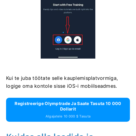
Kui te juba töötate selle kauplemisplatvormiga,
logige oma kontole sisse iOS-i mobiilseadmes.
Registreerige Olymptrade Ja Saate Tasuta 10 000
Dollarit
Algajatele 10 000 $ Tasuta