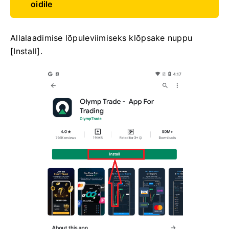
oidile
Allalaadimise lõpuleviimiseks klõpsake nuppu
[Install].