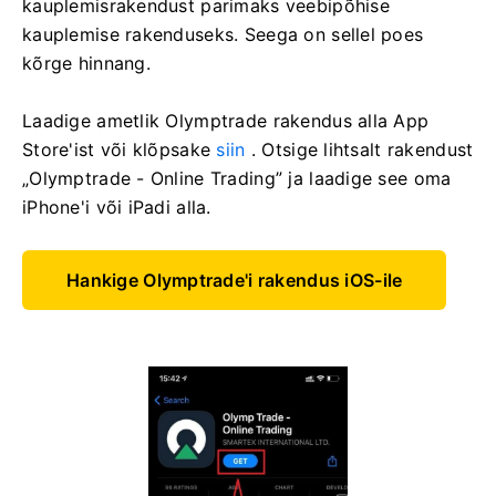
kauplemisrakendust parimaks veebipõhise
kauplemise rakenduseks. Seega on sellel poes
kõrge hinnang.
Laadige ametlik Olymptrade rakendus alla App
Store'ist või klõpsake
siin
. Otsige lihtsalt rakendust
„Olymptrade - Online Trading” ja laadige see oma
iPhone'i või iPadi alla.
Hankige Olymptrade'i rakendus iOS-ile