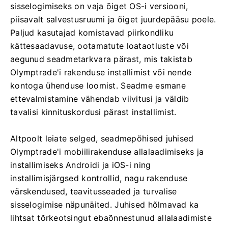
sisselogimiseks on vaja õiget OS-i versiooni,
piisavalt salvestusruumi ja õiget juurdepääsu poele.
Paljud kasutajad komistavad piirkondliku
kättesaadavuse, ootamatute loataotluste või
aegunud seadmetarkvara pärast, mis takistab
Olymptrade'i rakenduse installimist või nende
kontoga ühenduse loomist. Seadme esmane
ettevalmistamine vähendab viivitusi ja väldib
tavalisi kinnituskordusi pärast installimist.
Altpoolt leiate selged, seadmepõhised juhised
Olymptrade'i mobiilirakenduse allalaadimiseks ja
installimiseks Androidi ja iOS-i ning
installimisjärgsed kontrollid, nagu rakenduse
värskendused, teavitusseaded ja turvalise
sisselogimise näpunäited. Juhised hõlmavad ka
lihtsat tõrkeotsingut ebaõnnestunud allalaadimiste