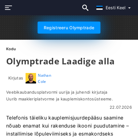
Eesti Keel
Registreeru Olymptrade
Kodu
Olymptrade Laadige alla
Nathan
Kirjutas
Cole
Veebikaubandusplatvormi uurija ja juhendi kirjutaja
Uurib maakleriplatvorme ja kauplemiskontosüsteeme.
22.07.2026
Telefonis täieliku kauplemisjuurdepääsu saamine
nõuab enamat kui rakenduse ikooni puudutamine –
installimise lõpuleviimiseks ja esmakordseks