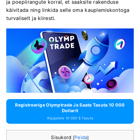
ja poepiirangute korral, et saaksite rakenduse
käivitada ning linkida selle oma kauplemiskontoga
turvaliselt ja kiiresti.
Registreerige Olymptrade Ja Saate Tasuta 10 000
Dollarit
Algajatele 10 000 $ Tasuta
Sisukord
Peida
[
]